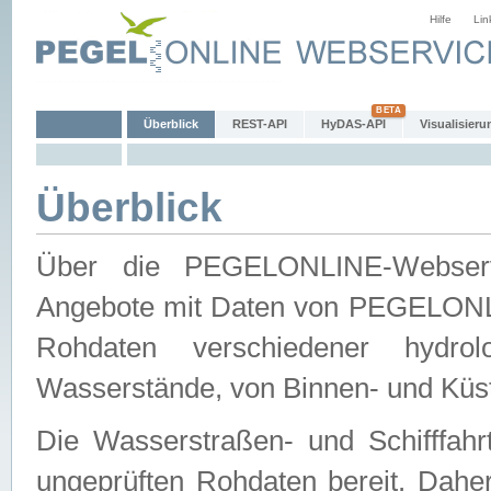
Hilfe
Lin
Überblick
REST-API
HyDAS-API
Visualisieru
Überblick
Über die PEGELONLINE-Webservic
Angebote mit Daten von PEGELONLI
Rohdaten verschiedener hydro
Wasserstände, von Binnen- und Küs
Die Wasserstraßen- und Schifffahr
ungeprüften Rohdaten bereit. Daher