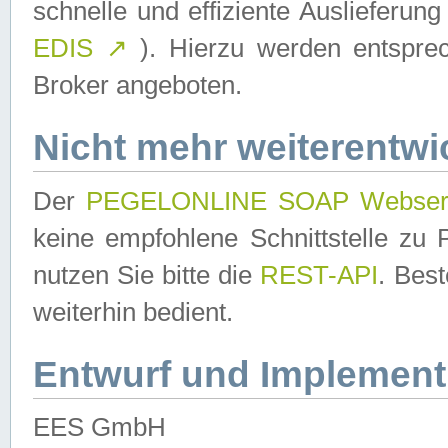
schnelle und effiziente Auslieferun
EDIS
↗
). Hierzu werden entspr
Broker angeboten.
Nicht mehr weiterentwi
Der
PEGELONLINE SOAP Webser
keine empfohlene Schnittstelle z
nutzen Sie bitte die
REST-API
. Bes
weiterhin bedient.
Entwurf und Implement
EES GmbH