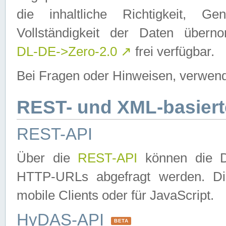
die inhaltliche Richtigkeit, Gen
Vollständigkeit der Daten über
DL-DE->Zero-2.0
↗
frei verfügbar.
Bei Fragen oder Hinweisen, verwend
REST- und XML-basiert
REST-API
Über die
REST-API
können die Da
HTTP-URLs abgefragt werden. Dies
mobile Clients oder für JavaScript.
HyDAS-API
BETA