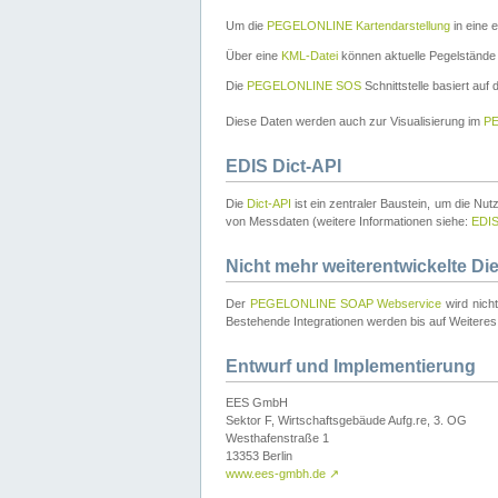
Um die
PEGELONLINE Kartendarstellung
in eine 
Über eine
KML-Datei
können aktuelle Pegelstände
Die
PEGELONLINE SOS
Schnittstelle basiert auf
Diese Daten werden auch zur Visualisierung im
PE
EDIS Dict-API
Die
Dict-API
ist ein zentraler Baustein, um die Nu
von Messdaten (weitere Informationen siehe:
EDI
Nicht mehr weiterentwickelte Di
Der
PEGELONLINE SOAP Webservice
wird nich
Bestehende Integrationen werden bis auf Weiteres 
Entwurf und Implementierung
EES GmbH
Sektor F, Wirtschaftsgebäude Aufg.re, 3. OG
Westhafenstraße 1
13353 Berlin
www.ees-gmbh.de
↗