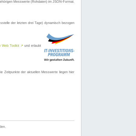
ugehörigen Messwerte (Rohdaten) im JSON-Format.
sstelle der letzten drei Tage) dynamisch bezogen
e Web Toolkit
↗
und erlaubt
 Zeitpunkte der aktuellen Messwerte liegen hier
den.