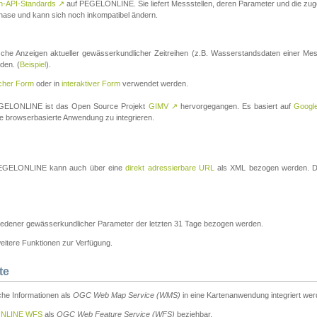
n-API-Standards
↗
auf PEGELONLINE. Sie liefert Messstellen, deren Parameter und die z
a-Phase und kann sich noch inkompatibel ändern.
che Anzeigen aktueller gewässerkundlicher Zeitreihen (z.B. Wasserstandsdaten einer Mes
den. (
Beispiel
).
scher Form
oder in
interaktiver Form
verwendet werden.
 PEGELONLINE ist das Open Source Projekt
GIMV
↗
hervorgegangen. Es basiert auf
Googl
eine browserbasierte Anwendung zu integrieren.
n PEGELONLINE kann auch über eine
direkt adressierbare URL
als XML bezogen werden. Die
edener gewässerkundlicher Parameter der letzten 31 Tage bezogen werden.
tere Funktionen zur Verfügung.
te
he Informationen als
OGC Web Map Service (WMS)
in eine Kartenanwendung integriert wer
NLINE WFS
als
OGC Web Feature Service (WFS)
beziehbar.