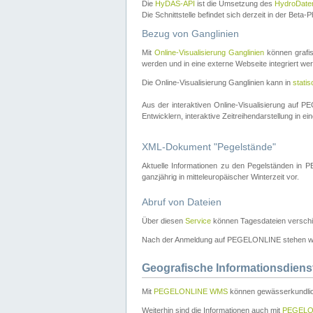
Die
HyDAS-API
ist die Umsetzung des
HydroDate
Die Schnittstelle befindet sich derzeit in der Bet
Bezug von Ganglinien
Mit
Online-Visualisierung Ganglinien
können grafis
werden und in eine externe Webseite integriert wer
Die Online-Visualisierung Ganglinien kann in
stati
Aus der interaktiven Online-Visualisierung auf
Entwicklern, interaktive Zeitreihendarstellung in 
XML-Dokument "Pegelstände"
Aktuelle Informationen zu den Pegelständen i
ganzjährig in mitteleuropäischer Winterzeit vor.
Abruf von Dateien
Über diesen
Service
können Tagesdateien verschi
Nach der Anmeldung auf PEGELONLINE stehen wei
Geografische Informationsdiens
Mit
PEGELONLINE WMS
können gewässerkundlic
Weiterhin sind die Informationen auch mit
PEGELO