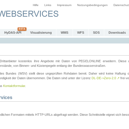
Hilfe
Links
Impressum
Nutzungsbedingungen
Datenschut
HyDAS-API
Visualisierung
WMS
WFS
SOS
Downloads
ttanbieter kostenlos ihre Angebote mit Daten von PEGELONLINE erweitern. Diese u
erstände, von Binnen- und Küstenpegeln entlang der Bundeswasserstraßen.
es Bundes (WSV) stellt diese ungeprüften Rohdaten bereit. Daher wird keine Haftung oder
ständigkeit der Daten übernommen. Die Daten sind unter der Lizenz
DL-DE->Zero-2.0
↗
frei ve
das
Kontaktformular
.
rvices
dlichen Formaten mittels HTTP-URLs abgefragt werden. Diese Schnittstelle eignet sich besond