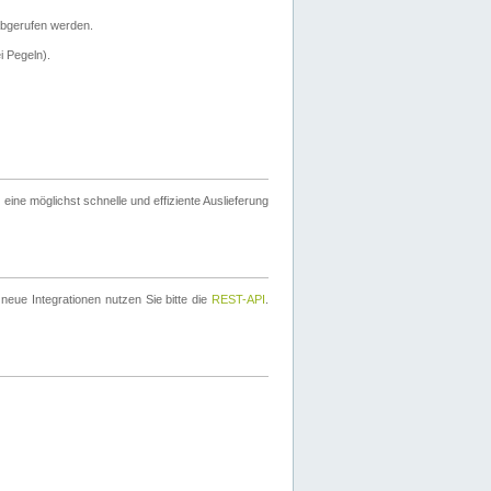
bgerufen werden.
i Pegeln).
ine möglichst schnelle und effiziente Auslieferung
eue Integrationen nutzen Sie bitte die
REST-API
.