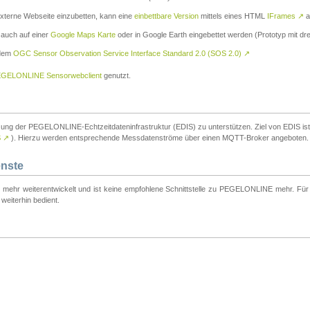
externe Webseite einzubetten, kann eine
einbettbare Version
mittels eines HTML
IFrames
↗
a
 auch auf einer
Google Maps Karte
oder in Google Earth eingebettet werden (Prototyp mit dre
 dem
OGC Sensor Observation Service Interface Standard 2.0 (SOS 2.0)
↗
GELONLINE Sensorwebclient
genutzt.
tzung der PEGELONLINE-Echtzeitdateninfrastruktur (EDIS) zu unterstützen. Ziel von EDIS ist e
S
↗
). Hierzu werden entsprechende Messdatenströme über einen MQTT-Broker angeboten.
enste
t mehr weiterentwickelt und ist keine empfohlene Schnittstelle zu PEGELONLINE mehr. Für n
weiterhin bedient.