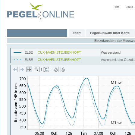
Hilfe
Links
Start
Pegelauswahl über Karte
Einzelansicht der Messwe
ELBE
CUXHAVEN STEUBENHÖFT
Wasserstand
ELBE
CUXHAVEN STEUBENHÖFT
Astronomische Gezeit
|
|