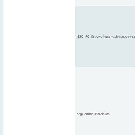
NSC_JOr0zbowdfkqgskdxhlvsebttsws
pegelonline.limitrelation