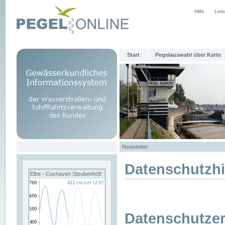
Hilfe
Link
Start
Pegelauswahl über Karte
Newsletter
Datenschutzh
Elbe - Cuxhaven Steubenhöft
Datenschutzer