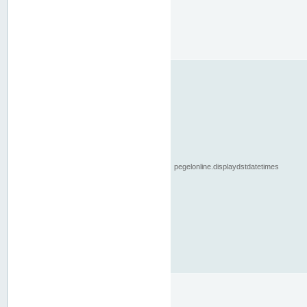
pegelonline.displaydstdatetimes