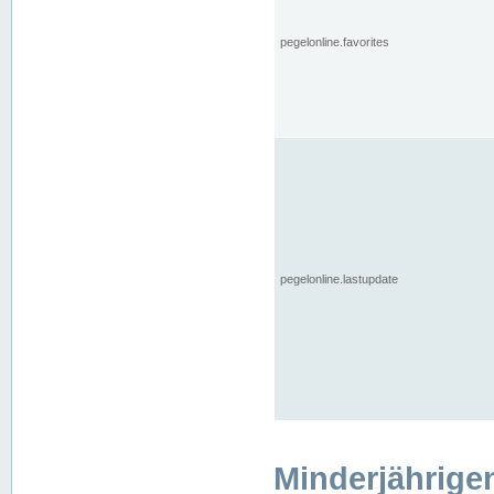
pegelonline.favorites
pegelonline.lastupdate
Minderjährige