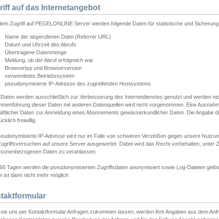
riff auf das Internetangebot
edem Zugriff auf PEGELONLINE Server werden folgende Daten für statistische und Sicherun
Name der abgerufenen Datei (Referrer URL)
Datum und Uhrzeit des Abrufs
Übertragene Datenmenge
Meldung, ob der Abruf erfolgreich war
Browsertyp und Browserversion
verwendetes Betriebssystem
pseudonymisierte IP-Adresse des zugreifenden Hostsystems
 Daten werden ausschließlich zur Verbesserung des Internetdienstes genutzt und werden ni
menführung dieser Daten mit anderen Datenquellen wird nicht vorgenommen. Eine Ausnahme 
äftlicher Daten zur Anmeldung eines Abonnements gewässerkundlicher Daten. Die Angabe die
cklich freiwillig.
seudonymisierte IP-Adresse wird nur im Falle von schweren Verstößen gegen unsere Nutzun
Zugriffsversuchen auf unsere Server ausgewertet. Dabei wird das Recht vorbehalten, unter Z
rsonenbezogenen Daten zu veranlassen.
60 Tagen werden die pseudonymisierten Zugriffsdaten anonymisiert sowie Log-Dateien gelösc
 ist dann nicht mehr möglich.
taktformular
sie uns per Kontaktformular Anfragen zukommen lassen, werden ihre Angaben aus dem Anfrag