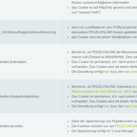
Nutzer zurückverfolgbaren Information
das Cookie ist auf HttpOnly gesetzt und dam
von "session theft")
wird von LoadBalancer des ITZBund gesetzt
JOr0zbowdfkqgskdxhlvsebttswszdq
demselben PEGELONLINE Knoten geleitetet w
das Cookie wird mit einem Verfallsdatum vo
Bestimmt, ob PEGELONLINE die Messwer
setzen soll (Default ist MNW/MHW). Dies wirk
online.limitrelation
Das Cookie ist permanent, d.h. nach einem 
vorhanden. Das Cookie wird mit einem Verfa
Die Einstellung erfolgt
hier
bzw. bei
https://w
Bestimmt, ob PEGELONLINE Zeitpunkte in
Mitteleuropäischer Zeit (Winterzeit, MEZ)
anz
lonline.displaydstdatetimes
Das Cookie ist permanent, d.h. nach einem 
vorhanden. Das Cookie wird mit einem Verfa
Die Einstellung erfolgt
hier
bzw. bei
https://w
Dient der Speicherung von Pegelfavoriten 
online.favorites
Die Funktion existiert nur auf
PEGELONLINE
Die Speicherung erfolgt im "Local Storage"