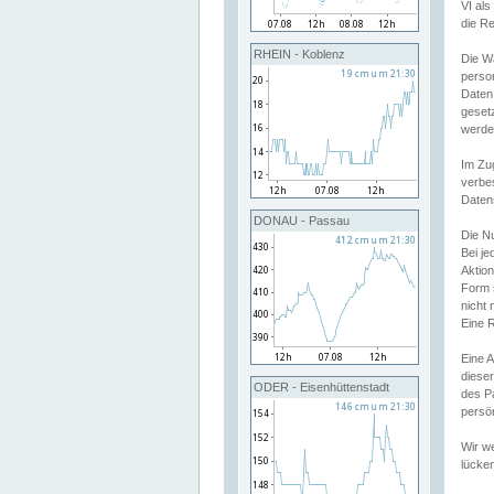
VI al
die R
RHEIN - Koblenz
Die W
perso
Daten
geset
werde
Im Zu
verbe
Daten
DONAU - Passau
Die N
Bei j
Aktion
Form 
nicht 
Eine R
Eine 
dieser
ODER - Eisenhüttenstadt
des P
persön
Wir we
lücken