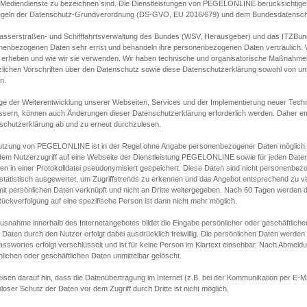
s Mediendienste zu bezeichnen sind. Die Dienstleistungen von PEGELONLINE berücksichtigen
egeln der Datenschutz-Grundverordnung (DS-GVO, EU 2016/679) und dem Bundesdatensc
asserstraßen- und Schifffahrtsverwaltung des Bundes (WSV, Herausgeber) und das ITZBund
nenbezogenen Daten sehr ernst und behandeln ihre personenbezogenen Daten vertraulich. W
 erheben und wie wir sie verwenden. Wir haben technische und organisatorische Maßnahmen g
zlichen Vorschriften über den Datenschutz sowie diese Datenschutzerklärung sowohl von uns
n.
ge der Weiterentwicklung unserer Webseiten, Services und der Implementierung neuer Techn
ssern, können auch Änderungen dieser Datenschutzerklärung erforderlich werden. Daher emp
schutzerklärung ab und zu erneut durchzulesen.
utzung von PEGELONLINE ist in der Regel ohne Angabe personenbezogener Daten möglich.
edem Nutzerzugriff auf eine Webseite der Dienstleistung PEGELONLINE sowie für jeden Dat
en in einer Protokolldatei pseudonymisiert gespeichert. Diese Daten sind nicht personenbez
statistisch ausgewertet, um Zugriffstrends zu erkennen und das Angebot entsprechend zu 
mit persönlichen Daten verknüpft und nicht an Dritte weitergegeben. Nach 60 Tagen werden d
ückverfolgung auf eine spezifische Person ist dann nicht mehr möglich.
Ausnahme innerhalb des Internetangebotes bildet die Eingabe persönlicher oder geschäftlic
 Daten durch den Nutzer erfolgt dabei ausdrücklich freiwillig. Die persönlichen Daten werden
asswortes erfolgt verschlüsselt und ist für keine Person im Klartext einsehbar. Nach Abmel
lichen oder geschäftlichen Daten unmittelbar gelöscht.
isen darauf hin, dass die Datenübertragung im Internet (z.B. bei der Kommunikation per E-Ma
loser Schutz der Daten vor dem Zugriff durch Dritte ist nicht möglich.