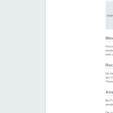
pege
Min
Perso
werde
nicht 
Rec
Sie h
den Z
Thema
Ans
Bei F
wende
Die zu