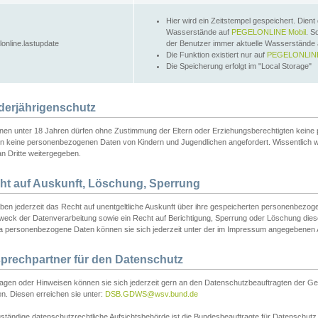
Hier wird ein Zeitstempel gespeichert. Dient
Wasserstände auf
PEGELONLINE Mobil
. S
lonline.lastupdate
der Benutzer immer aktuelle Wasserstände
Die Funktion existiert nur auf
PEGELONLINE
Die Speicherung erfolgt im "Local Storage"
derjährigenschutz
nen unter 18 Jahren dürfen ohne Zustimmung der Eltern oder Erziehungsberechtigten keine
n keine personenbezogenen Daten von Kindern und Jugendlichen angefordert. Wissentlich 
an Dritte weitergegeben.
ht auf Auskunft, Löschung, Sperrung
aben jederzeit das Recht auf unentgeltliche Auskunft über ihre gespeicherten personenbez
weck der Datenverarbeitung sowie ein Recht auf Berichtigung, Sperrung oder Löschung dies
 personenbezogene Daten können sie sich jederzeit unter der im Impressum angegebenen
prechpartner für den Datenschutz
ragen oder Hinweisen können sie sich jederzeit gern an den Datenschutzbeauftragten der Ge
n. Diesen erreichen sie unter:
DSB.GDWS@wsv.bund.de
ständige datenschutzrechtliche Aufsichtsbehörde ist die Bundesbeauftragte für Datenschutz u