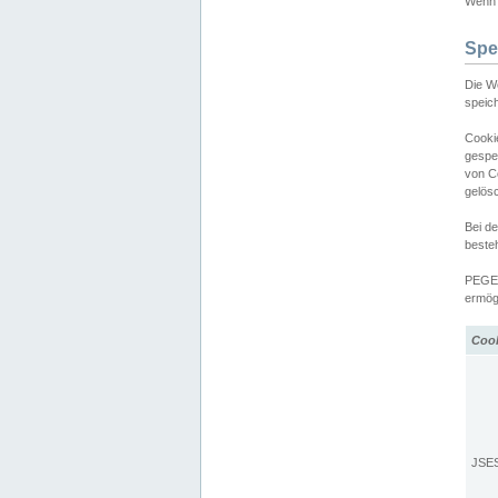
Wenn d
Spe
Die W
speic
Cooki
gespe
von C
gelös
Bei d
beste
PEGEL
ermögl
Coo
JSE