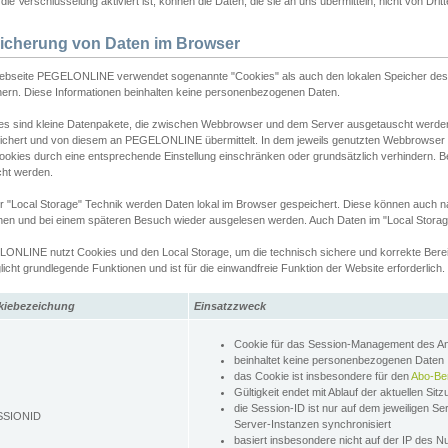
ie Verschlüsselung aktiviert ist, können die Daten, die sie an uns übermitteln, nicht von Dri
icherung von Daten im Browser
ebseite PEGELONLINE verwendet sogenannte "Cookies" als auch den lokalen Speicher des 
hern. Diese Informationen beinhalten keine personenbezogenen Daten.
es sind kleine Datenpakete, die zwischen Webbrowser und dem Server ausgetauscht werde
ichert und von diesem an PEGELONLINE übermittelt. In dem jeweils genutzten Webbrowser
ookies durch eine entsprechende Einstellung einschränken oder grundsätzlich verhindern. B
cht werden.
er "Local Storage" Technik werden Daten lokal im Browser gespeichert. Diese können auch 
hen und bei einem späteren Besuch wieder ausgelesen werden. Auch Daten im "Local Storag
ONLINE nutzt Cookies und den Local Storage, um die technisch sichere und korrekte Bereit
icht grundlegende Funktionen und ist für die einwandfreie Funktion der Website erforderlich.
kiebezeichung
Einsatzzweck
Cookie für das Session-Management des 
beinhaltet keine personenbezogenen Daten
das Cookie ist insbesondere für den
Abo-Be
Gültigkeit endet mit Ablauf der aktuellen Sit
die Session-ID ist nur auf dem jeweiligen Se
SSIONID
Server-Instanzen synchronisiert
basiert insbesondere nicht auf der IP des N