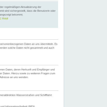
 der regelmäßigen Aktualisierung der
omit wird sichergestellt, dass die Benutzerin oder
 angezeigt bekommt.
 Mobil
 personenbezogenen Daten an uns übermitteln. Es
werden solche Daten nicht gesammelt und auch
ogenen Daten, deren Herkunft und Empfänger und
er Daten. Hierzu sowie zu weiteren Fragen zum
 Adresse an uns wenden.
neraldirektion Wasserstraßen und Schifffahrt
nd Informationsfreiheit (BfDI).