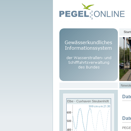
Start
Newsle
Dat
Elbe - Cuxhaven Steubenhöft
Dat
PEGEL