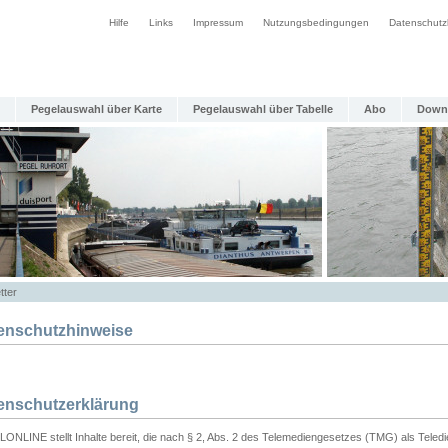
Hilfe
Links
Impressum
Nutzungsbedingungen
Datenschutz
Pegelauswahl über Karte
Pegelauswahl über Tabelle
Abo
Down
tter
enschutzhinweise
enschutzerklärung
ONLINE stellt Inhalte bereit, die nach § 2, Abs. 2 des Telemediengesetzes (TMG) als Teled