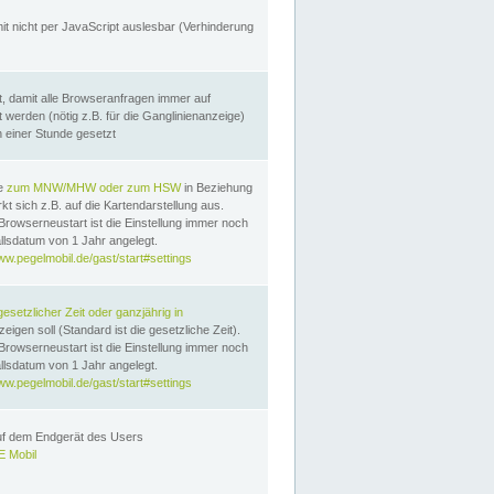
it nicht per JavaScript auslesbar (Verhinderung
, damit alle Browseranfragen immer auf
erden (nötig z.B. für die Ganglinienanzeige)
n einer Stunde gesetzt
te
zum MNW/MHW oder zum HSW
in Beziehung
t sich z.B. auf die Kartendarstellung aus.
Browserneustart ist die Einstellung immer noch
llsdatum von 1 Jahr angelegt.
ww.pegelmobil.de/gast/start#settings
gesetzlicher Zeit oder ganzjährig in
eigen soll (Standard ist die gesetzliche Zeit).
Browserneustart ist die Einstellung immer noch
llsdatum von 1 Jahr angelegt.
ww.pegelmobil.de/gast/start#settings
auf dem Endgerät des Users
 Mobil