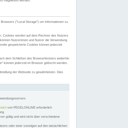
tten mitgelesen werden.
Browsers ("Local Storage") um Informationen zu
n. Cookies werden auf dem Rechner des Nutzers
 können Nutzerinnen und Nutzer die Verwendung
ereits gespeicherte Cookies können jederzeit
nach dem Schließen des Browserfensters weiterhin
e" können jederzeit im Browser gelöscht werden.
stellung der Webseite zu gewährleisten. Dies
Anwendungsservers
reich
von PEGELONLINE erforderlich
zung
rver gültig und wird nicht über verschiedene
utzers oder einer sonstigen auf den tatsächlichen