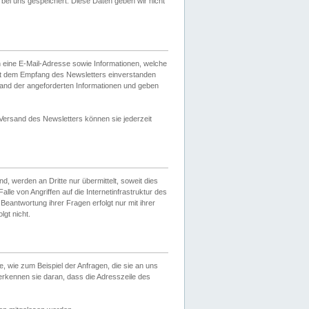
ei uns gespeichert. Diese Daten geben wir nicht
 eine E-Mail-Adresse sowie Informationen, welche
it dem Empfang des Newsletters einverstanden
sand der angeforderten Informationen und geben
 Versand des Newsletters können sie jederzeit
, werden an Dritte nur übermittelt, soweit dies
lle von Angriffen auf die Internetinfrastruktur des
Beantwortung ihrer Fragen erfolgt nur mit ihrer
gt nicht.
, wie zum Beispiel der Anfragen, die sie an uns
erkennen sie daran, dass die Adresszeile des