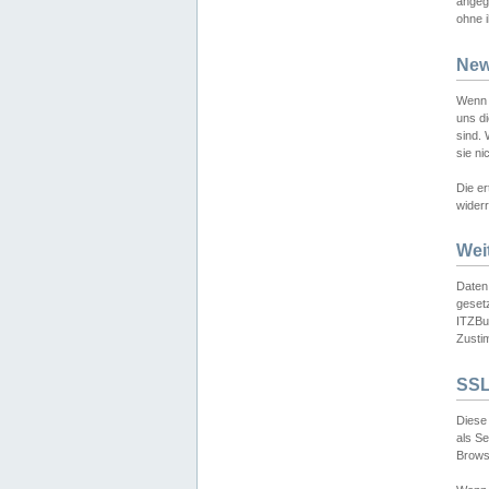
angeg
ohne i
New
Wenn 
uns d
sind.
sie ni
Die er
widerr
Wei
Daten,
gesetz
ITZBun
Zusti
SSL
Diese 
als S
Browse