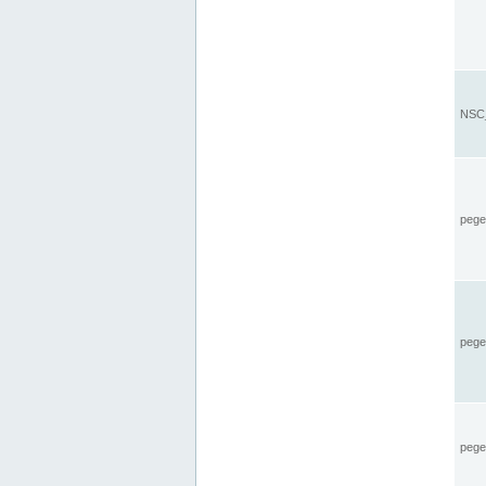
NSC_
pegel
pege
pegel