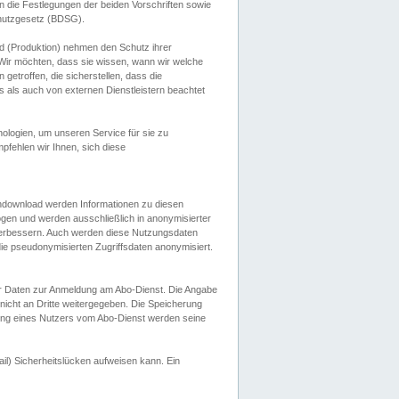
 die Festlegungen der beiden Vorschriften sowie
hutzgesetz (BDSG).
 (Produktion) nehmen den Schutz ihrer
ir möchten, dass sie wissen, wann wir welche
etroffen, die sicherstellen, dass die
 als auch von externen Dienstleistern beachtet
ologien, um unseren Service für sie zu
fehlen wir Ihnen, sich diese
endownload werden Informationen zu diesen
ogen und werden ausschließlich in anonymisierter
verbessern. Auch werden diese Nutzungsdaten
ie pseudonymisierten Zugriffsdaten anonymisiert.
her Daten zur Anmeldung am Abo-Dienst. Die Angabe
 nicht an Dritte weitergegeben. Die Speicherung
dung eines Nutzers vom Abo-Dienst werden seine
il) Sicherheitslücken aufweisen kann. Ein