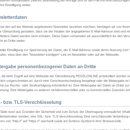
ebenen Kontaktdaten zwecks Bearbeitung der Anfrage und für den Fall von Anschlussfragen b
hre Einwilligung weiter.
sletterdaten
sie den auf der Website angebotenen Newsletter beziehen möchten, benötigen wir von Ihnen
ie Überprüfung gestatten, dass sie der Inhaber der angegebenen E-Mail-Adresse sind und m
 Weitere Daten werden nicht erhoben. Diese Daten verwenden wir ausschließlich für den Ver
cht an Dritte weiter.
teilte Einwilligung zur Speicherung der Daten, der E-Mail-Adresse sowie deren Nutzung zum
ufen, etwa über den "Newsletter kündigen"-Link im Newsletter oder auf der Webseite.
tergabe personenbezogener Daten an Dritte
 die beim Zugriff auf eine Webseite der Dienstleistung PEGELONLINE protokolliert worden sind
lich vorgeschrieben ist, durch eine Gerichtsentscheidung festgelegt oder die Weitergabe im Fa
d zur Rechts- oder Strafverfolgung erforderlich ist. Eine Weitergabe der Daten an Dritte zur 
mmung. Eine Weitergabe zu anderen nichtkommerziellen oder zu kommerziellen Zwecken erfol
- bzw. TLS-Verschlüsselung
Seite nutzt aus Gründen der Sicherheit und zum Schutz der Übertragung vertraulicher Inhalte
eitenbetreiber senden, eine SSL- bzw. TLS-Verschlüsselung. Eine verschlüsselte Verbindung 
rs von "http://" auf "https://" wechselt sowie am Schloss-Symbol in ihrer Browserzeile.