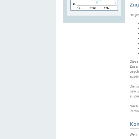
Zug
Bei j
Diese
Zusam
gesch
ausdrü
Die p
bzw. 
zu pe
Nach 
Person
Kon
Wenn 