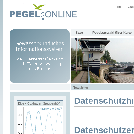
Hilfe
Link
Start
Pegelauswahl über Karte
Newsletter
Datenschutzh
Elbe - Cuxhaven Steubenhöft
Datenschutzer