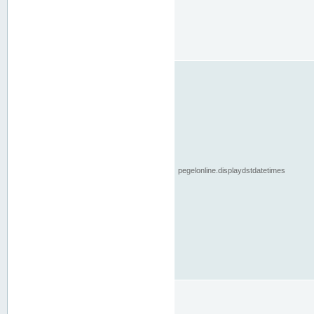
pegelonline.displaydstdatetimes