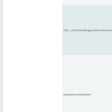
NSC_JOr0zbowdfkqgskdxhlvsebttsws
pegelonline.limitrelation