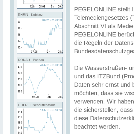
PEGELONLINE stellt Inh
RHEIN - Koblenz
Telemediengesetzes (
Abschnitt VI als Medie
PEGELONLINE berücksi
die Regeln der Date
Bundesdatenschutzge
DONAU - Passau
Die Wasserstraßen- u
und das ITZBund (Pro
Daten sehr ernst und 
möchten, dass sie wis
verwenden. Wir haben
ODER - Eisenhüttenstadt
die sicherstellen, das
diese Datenschutzerkl
beachtet werden.