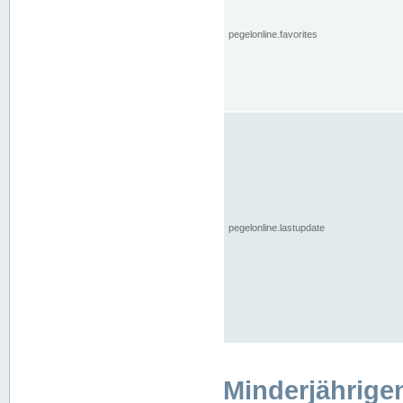
pegelonline.favorites
pegelonline.lastupdate
Minderjährige