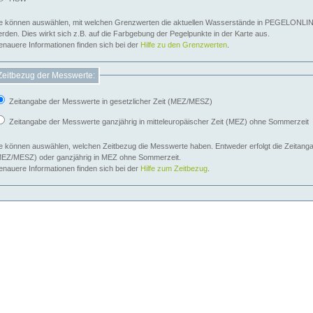
e können auswählen, mit welchen Grenzwerten die aktuellen Wasserstände in PEGELONLIN
werden. Dies wirkt sich z.B. auf die Farbgebung der Pegelpunkte in der Karte aus.
nauere Informationen finden sich bei der
Hilfe zu den Grenzwerten
.
Zeitbezug der Messwerte:
Zeitangabe der Messwerte in gesetzlicher Zeit (MEZ/MESZ)
Zeitangabe der Messwerte ganzjährig in mitteleuropäischer Zeit (MEZ) ohne Sommerzeit
e können auswählen, welchen Zeitbezug die Messwerte haben. Entweder erfolgt die Zeitangab
EZ/MESZ) oder ganzjährig in MEZ ohne Sommerzeit.
nauere Informationen finden sich bei der
Hilfe zum Zeitbezug
.