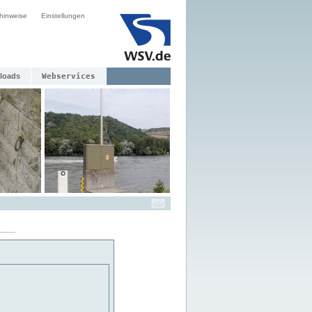
hinweise
Einstellungen
loads
Webservices