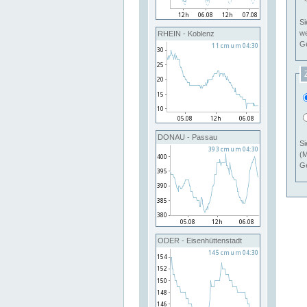
Si
RHEIN - Koblenz
Ge
DONAU - Passau
Si
(M
Ge
ODER - Eisenhüttenstadt