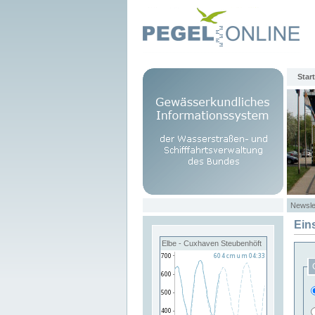
Start
Newsle
Ein
Elbe - Cuxhaven Steubenhöft