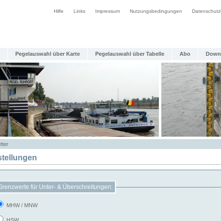
Hilfe
Links
Impressum
Nutzungsbedingungen
Datenschutz
Pegelauswahl über Karte
Pegelauswahl über Tabelle
Abo
Down
tter
stellungen
Grenzwerte für Unter- & Überschreitungen:
MHW / MNW
HSW