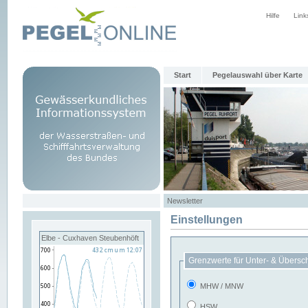
Hilfe
Link
Start
Pegelauswahl über Karte
Newsletter
Einstellungen
Elbe - Cuxhaven Steubenhöft
Grenzwerte für Unter- & Übersc
MHW / MNW
HSW