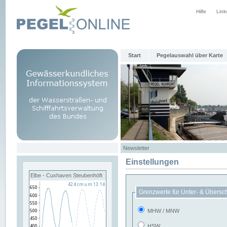
Hilfe
Link
Start
Pegelauswahl über Karte
Newsletter
Einstellungen
Elbe - Cuxhaven Steubenhöft
Grenzwerte für Unter- & Übersc
MHW / MNW
HSW