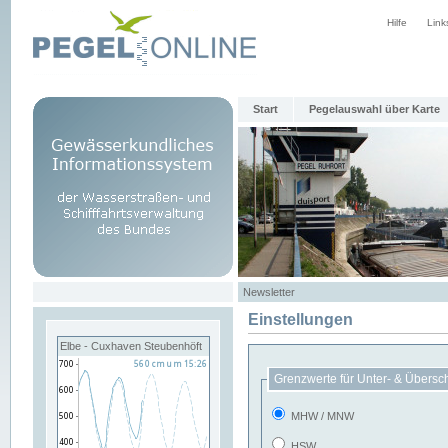
Hilfe
Link
Start
Pegelauswahl über Karte
Newsletter
Einstellungen
Elbe - Cuxhaven Steubenhöft
Grenzwerte für Unter- & Übersc
MHW / MNW
HSW