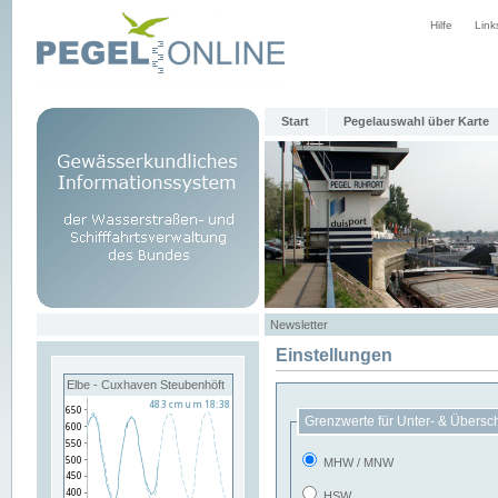
Hilfe
Link
Start
Pegelauswahl über Karte
Newsletter
Einstellungen
Elbe - Cuxhaven Steubenhöft
Grenzwerte für Unter- & Übersc
MHW / MNW
HSW