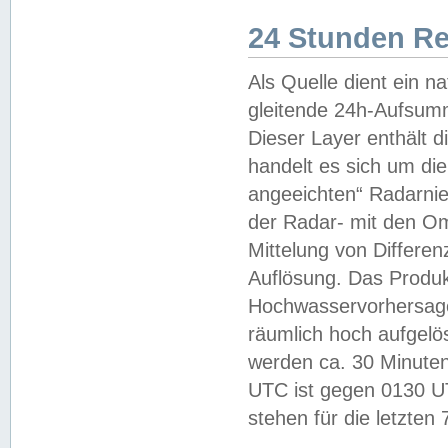
24 Stunden R
Als Quelle dient ein n
gleitende 24h-Aufsum
Dieser Layer enthält
handelt es sich um di
angeeichten“ Radarnie
der Radar- mit den O
Mittelung von Differe
Auflösung. Das Produk
Hochwasservorhersagez
räumlich hoch aufgelö
werden ca. 30 Minuten
UTC ist gegen 0130 UTC
stehen für die letzten