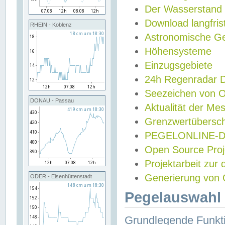
Der Wasserstand
Download langfris
RHEIN - Koblenz
Astronomische Gez
Höhensysteme
Einzugsgebiete
24h Regenradar
Seezeichen von 
DONAU - Passau
Aktualität der Me
Grenzwertübersch
PEGELONLINE-Di
Open Source Projek
Projektarbeit zur
Generierung von 
ODER - Eisenhüttenstadt
Pegelauswahl 
Grundlegende Funkti