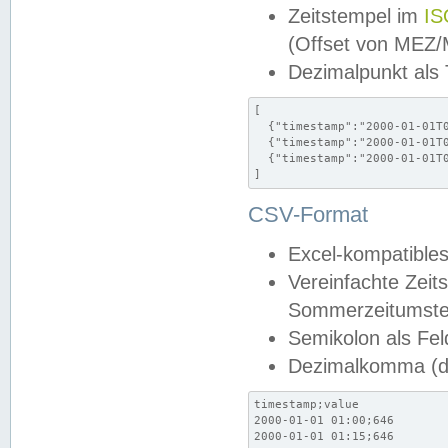
Zeitstempel im
IS
(Offset von MEZ
Dezimalpunkt als
[

  {"timestamp":"2000-01-01T0
  {"timestamp":"2000-01-01T0
  {"timestamp":"2000-01-01T0
]
CSV-Format
Excel-kompatibles
Vereinfachte Zeit
Sommerzeitumstel
Semikolon als Fel
Dezimalkomma (de
timestamp;value

2000-01-01 01:00;646

2000-01-01 01:15;646
