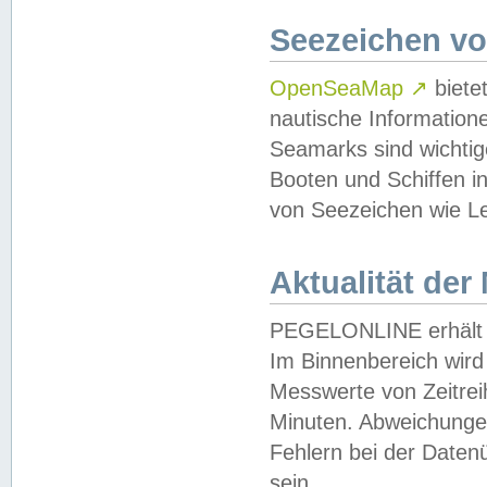
Seezeichen v
OpenSeaMap
↗
biete
nautische Information
Seamarks sind wichtig
Booten und Schiffen i
von Seezeichen wie Le
Aktualität der
PEGELONLINE erhält u
Im Binnenbereich wird 
Messwerte von Zeitreih
Minuten. Abweichungen
Fehlern bei der Daten
sein.