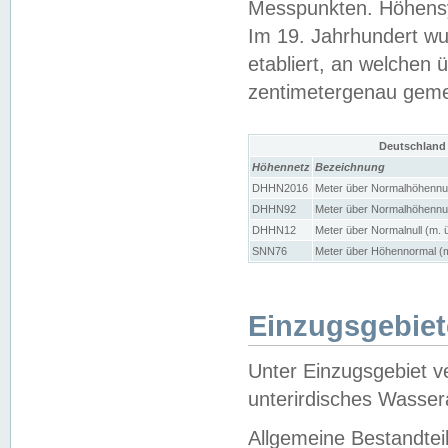
Messpunkten. Höhensy
Im 19. Jahrhundert wu
etabliert, an welchen 
zentimetergenau gem
Deutschland
Höhennetz
Bezeichnung
DHHN2016
Meter über Normalhöhennul
DHHN92
Meter über Normalhöhennul
DHHN12
Meter über Normalnull (m. 
SNN76
Meter über Höhennormal (m
Einzugsgebiet
Unter Einzugsgebiet v
unterirdisches Wasser
Allgemeine Bestandtei