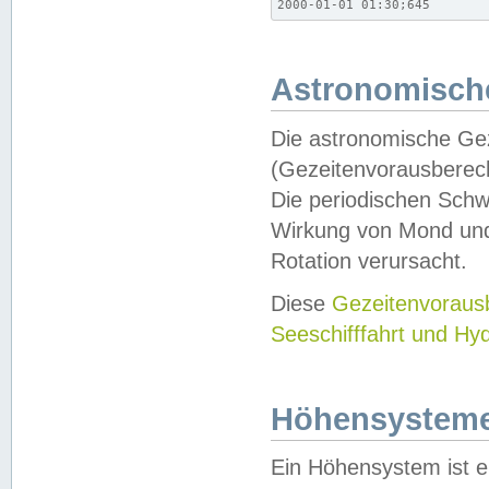
2000-01-01 01:30;645
Astronomische
Die astronomische Gez
(Gezeitenvorausberec
Die periodischen Schw
Wirkung von Mond und
Rotation verursacht.
Diese
Gezeitenvorau
Seeschifffahrt und Hy
Höhensystem
Ein Höhensystem ist e