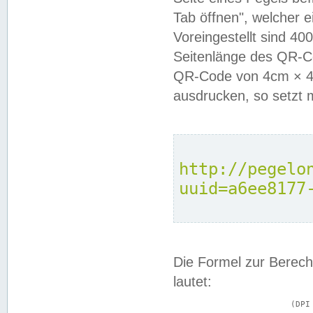
Tab öffnen", welcher 
Voreingestellt sind 4
Seitenlänge des QR-C
QR-Code von 4cm × 4c
ausdrucken, so setzt 
http://pegelo
uuid=a6ee8177
Die Formel zur Berech
lautet:
			(DPI × Druckkantenlänge in cm) ÷ 2,54 = Kantenlänge in Pixel
