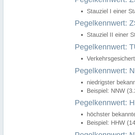
Stauziel I einer S
Pegelkennwert: Z
Stauziel II einer 
Pegelkennwert:
Verkehrsgesichert
Pegelkennwert:
niedrigster bekan
Beispiel: NNW (3
Pegelkennwert:
höchster bekannt
Beispiel: HHW (1
Pegelkennwert: 