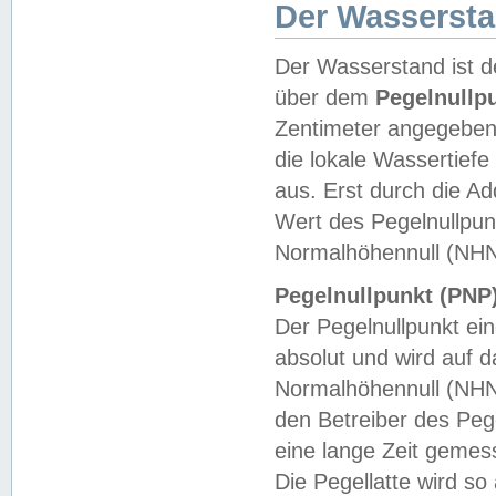
Der Wasserst
Der Wasserstand ist d
über dem
Pegelnullp
Zentimeter angegeben
die lokale Wassertie
aus. Erst durch die A
Wert des Pegelnullpun
Normalhöhennull (NHN
Pegelnullpunkt (PNP)
Der Pegelnullpunkt ei
absolut und wird auf
Normalhöhennull (NHN
den Betreiber des Pege
eine lange Zeit geme
Die Pegellatte wird s