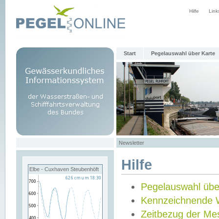
Hilfe
Link
Start
Pegelauswahl über Karte
Newsletter
Hilfe
Elbe - Cuxhaven Steubenhöft
Pegelauswahl übe
Kennzeichnende 
Zeitbezug der Me