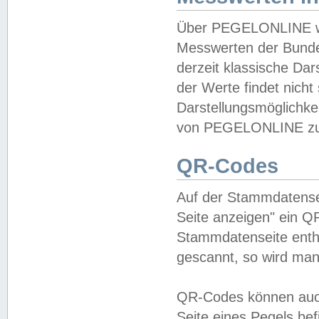
Über PEGELONLINE wer
Messwerten der Bundes
derzeit klassische Da
der Werte findet nicht 
Darstellungsmöglichkei
von PEGELONLINE zu 
QR-Codes
Auf der Stammdatensei
Seite anzeigen" ein Q
Stammdatenseite enthä
gescannt, so wird man
QR-Codes können auc
Seite eines Pegels be