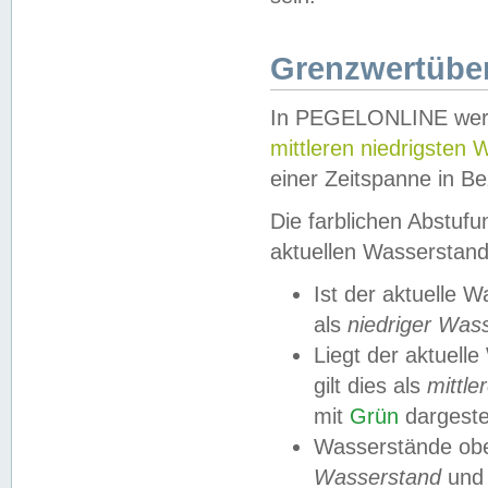
Grenzwertüber
In PEGELONLINE werde
mittleren niedrigsten
einer Zeitspanne in Be
Die farblichen Abstuf
aktuellen Wasserstand
Ist der aktuelle 
als
niedriger Was
Liegt der aktue
gilt dies als
mittle
mit
Grün
dargestel
Wasserstände obe
Wasserstand
und