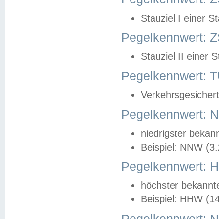
Stauziel I einer S
Pegelkennwert: Z
Stauziel II einer 
Pegelkennwert:
Verkehrsgesichert
Pegelkennwert:
niedrigster bekan
Beispiel: NNW (3
Pegelkennwert:
höchster bekannt
Beispiel: HHW (1
Pegelkennwert: 