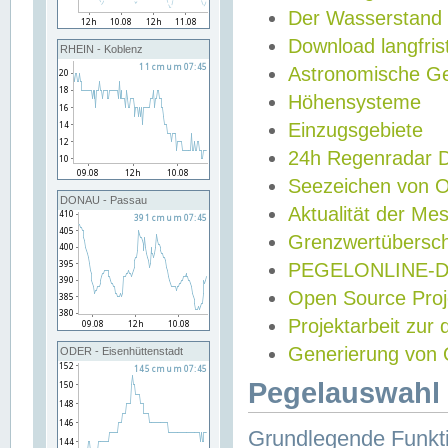
Der Wasserstand
Download langfris
RHEIN - Koblenz
Astronomische Gez
Höhensysteme
Einzugsgebiete
24h Regenradar
Seezeichen von 
DONAU - Passau
Aktualität der Me
Grenzwertübersch
PEGELONLINE-Di
Open Source Projek
Projektarbeit zur
Generierung von 
ODER - Eisenhüttenstadt
Pegelauswahl 
Grundlegende Funkti