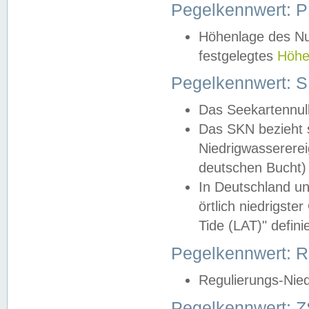
Pegelkennwert: 
Höhenlage des Nul
festgelegtes
Höhe
Pegelkennwert: 
Das Seekartennull
Das SKN bezieht s
Niedrigwassererei
deutschen Bucht) 
In Deutschland un
örtlich niedrigst
Tide (LAT)" definie
Pegelkennwert:
Regulierungs-Nie
Pegelkennwert: Z