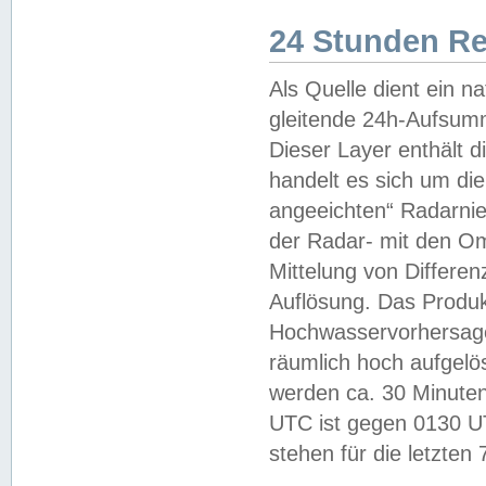
24 Stunden R
Als Quelle dient ein n
gleitende 24h-Aufsum
Dieser Layer enthält
handelt es sich um di
angeeichten“ Radarnie
der Radar- mit den O
Mittelung von Differe
Auflösung. Das Produk
Hochwasservorhersagez
räumlich hoch aufgelö
werden ca. 30 Minuten
UTC ist gegen 0130 UTC
stehen für die letzten