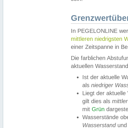
Grenzwertüber
In PEGELONLINE werde
mittleren niedrigsten
einer Zeitspanne in Be
Die farblichen Abstuf
aktuellen Wasserstand
Ist der aktuelle 
als
niedriger Was
Liegt der aktue
gilt dies als
mittle
mit
Grün
dargestel
Wasserstände obe
Wasserstand
und