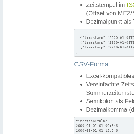
Zeitstempel im
IS
(Offset von MEZ
Dezimalpunkt als
[

  {"timestamp":"2000-01-01T0
  {"timestamp":"2000-01-01T0
  {"timestamp":"2000-01-01T0
]
CSV-Format
Excel-kompatibles
Vereinfachte Zeit
Sommerzeitumstel
Semikolon als Fel
Dezimalkomma (de
timestamp;value

2000-01-01 01:00;646

2000-01-01 01:15;646
