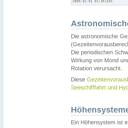
2000-01-01 01:30;645
Astronomische
Die astronomische Gez
(Gezeitenvorausberec
Die periodischen Schw
Wirkung von Mond und
Rotation verursacht.
Diese
Gezeitenvorau
Seeschifffahrt und Hy
Höhensystem
Ein Höhensystem ist e