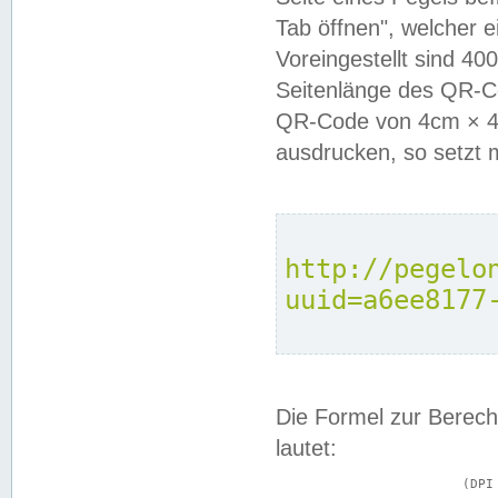
Tab öffnen", welcher 
Voreingestellt sind 4
Seitenlänge des QR-C
QR-Code von 4cm × 4c
ausdrucken, so setzt 
http://pegelo
uuid=a6ee8177
Die Formel zur Berech
lautet:
			(DPI × Druckkantenlänge in cm) ÷ 2,54 = Kantenlänge in Pixel
