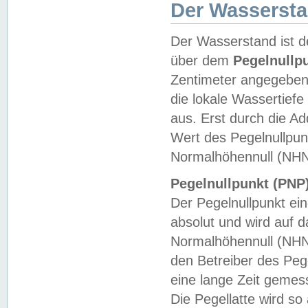
Der Wasserst
Der Wasserstand ist d
über dem
Pegelnullp
Zentimeter angegeben
die lokale Wassertie
aus. Erst durch die A
Wert des Pegelnullpun
Normalhöhennull (NHN
Pegelnullpunkt (PNP)
Der Pegelnullpunkt ei
absolut und wird auf
Normalhöhennull (NHN
den Betreiber des Pege
eine lange Zeit geme
Die Pegellatte wird s