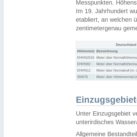
Messpunkten. Höhensy
Im 19. Jahrhundert wu
etabliert, an welchen 
zentimetergenau gem
Deutschland
Höhennetz
Bezeichnung
DHHN2016
Meter über Normalhöhennul
DHHN92
Meter über Normalhöhennul
DHHN12
Meter über Normalnull (m. 
SNN76
Meter über Höhennormal (m
Einzugsgebiet
Unter Einzugsgebiet v
unterirdisches Wasser
Allgemeine Bestandtei