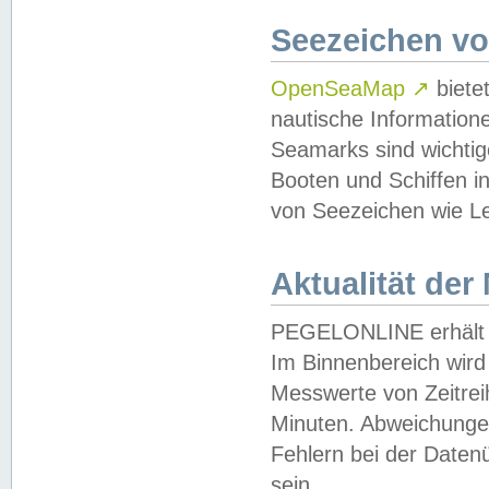
Seezeichen v
OpenSeaMap
↗
biete
nautische Information
Seamarks sind wichtig
Booten und Schiffen i
von Seezeichen wie Le
Aktualität der
PEGELONLINE erhält u
Im Binnenbereich wird 
Messwerte von Zeitreih
Minuten. Abweichungen
Fehlern bei der Daten
sein.