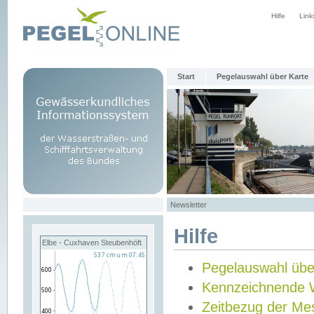
Hilfe
Link
Start
Pegelauswahl über Karte
Newsletter
Hilfe
Elbe - Cuxhaven Steubenhöft
Pegelauswahl übe
Kennzeichnende 
Zeitbezug der Me