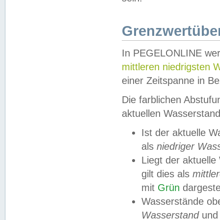
Grenzwertüber
In PEGELONLINE werde
mittleren niedrigsten
einer Zeitspanne in Be
Die farblichen Abstuf
aktuellen Wasserstand
Ist der aktuelle 
als
niedriger Was
Liegt der aktue
gilt dies als
mittle
mit
Grün
dargestel
Wasserstände obe
Wasserstand
und