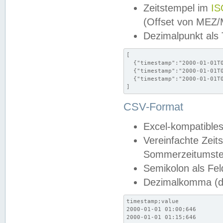
Zeitstempel im
IS
(Offset von MEZ
Dezimalpunkt als
[

  {"timestamp":"2000-01-01T0
  {"timestamp":"2000-01-01T0
  {"timestamp":"2000-01-01T0
]
CSV-Format
Excel-kompatibles
Vereinfachte Zeit
Sommerzeitumstel
Semikolon als Fel
Dezimalkomma (de
timestamp;value

2000-01-01 01:00;646

2000-01-01 01:15;646
