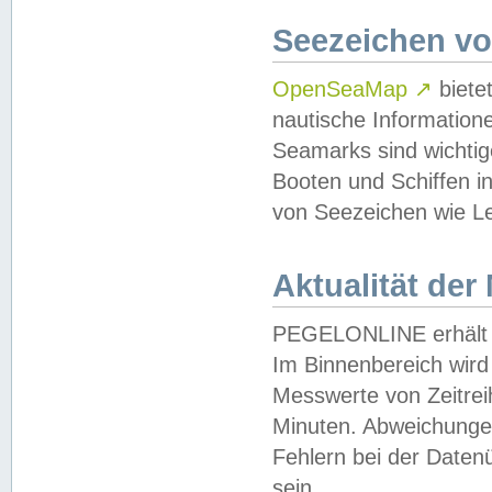
Seezeichen v
OpenSeaMap
↗
biete
nautische Information
Seamarks sind wichtig
Booten und Schiffen i
von Seezeichen wie Le
Aktualität der
PEGELONLINE erhält u
Im Binnenbereich wird 
Messwerte von Zeitreih
Minuten. Abweichungen
Fehlern bei der Daten
sein.