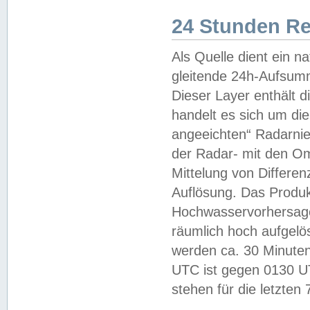
24 Stunden R
Als Quelle dient ein n
gleitende 24h-Aufsum
Dieser Layer enthält
handelt es sich um di
angeeichten“ Radarnie
der Radar- mit den O
Mittelung von Differe
Auflösung. Das Produk
Hochwasservorhersagez
räumlich hoch aufgelö
werden ca. 30 Minuten
UTC ist gegen 0130 UTC
stehen für die letzten