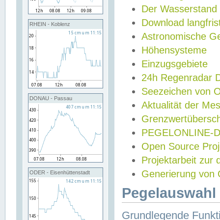
Der Wasserstand
Download langfris
RHEIN - Koblenz
Astronomische Gez
Höhensysteme
Einzugsgebiete
24h Regenradar
Seezeichen von 
DONAU - Passau
Aktualität der Me
Grenzwertübersch
PEGELONLINE-Di
Open Source Projek
Projektarbeit zur
Generierung von 
ODER - Eisenhüttenstadt
Pegelauswahl 
Grundlegende Funkti