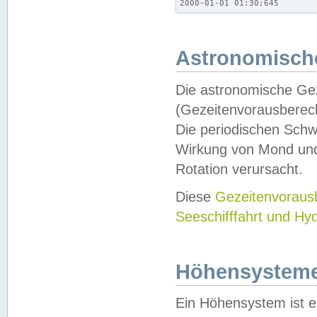
2000-01-01 01:30;645
Astronomische
Die astronomische Gez
(Gezeitenvorausberec
Die periodischen Schw
Wirkung von Mond und
Rotation verursacht.
Diese
Gezeitenvorau
Seeschifffahrt und Hy
Höhensystem
Ein Höhensystem ist e