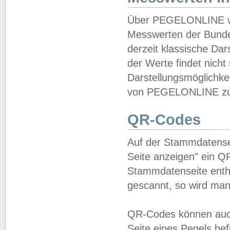
Über PEGELONLINE wer
Messwerten der Bundes
derzeit klassische Da
der Werte findet nicht 
Darstellungsmöglichkei
von PEGELONLINE zu 
QR-Codes
Auf der Stammdatensei
Seite anzeigen" ein Q
Stammdatenseite enthä
gescannt, so wird man
QR-Codes können auc
Seite eines Pegels be