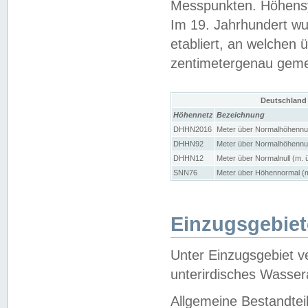
Messpunkten. Höhensy
Im 19. Jahrhundert wu
etabliert, an welchen 
zentimetergenau gem
Deutschland
Höhennetz
Bezeichnung
DHHN2016
Meter über Normalhöhennul
DHHN92
Meter über Normalhöhennul
DHHN12
Meter über Normalnull (m. 
SNN76
Meter über Höhennormal (m
Einzugsgebiet
Unter Einzugsgebiet v
unterirdisches Wasser
Allgemeine Bestandtei