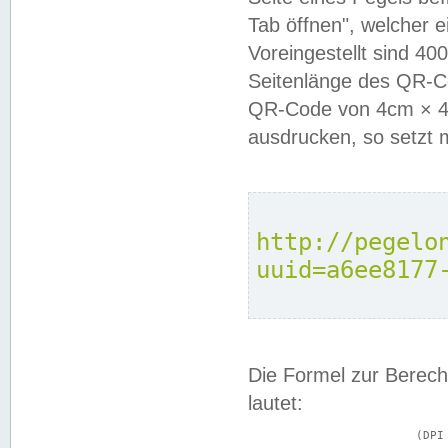
Tab öffnen", welcher 
Voreingestellt sind 4
Seitenlänge des QR-C
QR-Code von 4cm × 4c
ausdrucken, so setzt 
http://pegelo
uuid=a6ee8177
Die Formel zur Berech
lautet:
			(DPI × Druckkantenlänge in cm) ÷ 2,54 = Kantenlänge in Pixel
