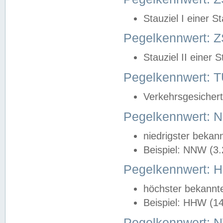
Stauziel I einer S
Pegelkennwert: Z
Stauziel II einer 
Pegelkennwert:
Verkehrsgesichert
Pegelkennwert:
niedrigster bekan
Beispiel: NNW (3
Pegelkennwert:
höchster bekannt
Beispiel: HHW (1
Pegelkennwert: 