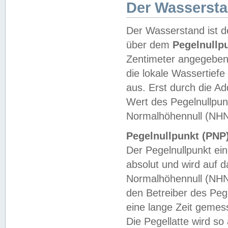
Der Wasserst
Der Wasserstand ist d
über dem
Pegelnullp
Zentimeter angegeben
die lokale Wassertie
aus. Erst durch die A
Wert des Pegelnullpun
Normalhöhennull (NHN
Pegelnullpunkt (PNP)
Der Pegelnullpunkt ei
absolut und wird auf
Normalhöhennull (NHN
den Betreiber des Pege
eine lange Zeit geme
Die Pegellatte wird s