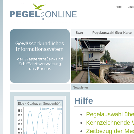
Hilfe
Link
Start
Pegelauswahl über Karte
Newsletter
Hilfe
Elbe - Cuxhaven Steubenhöft
Pegelauswahl übe
Kennzeichnende 
Zeitbezug der Me