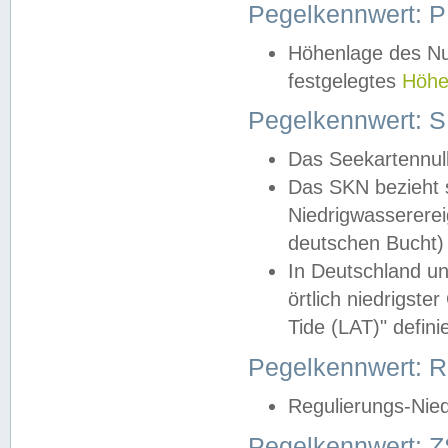
Pegelkennwert: 
Höhenlage des Nul
festgelegtes
Höhe
Pegelkennwert: 
Das Seekartennull
Das SKN bezieht s
Niedrigwassererei
deutschen Bucht) 
In Deutschland un
örtlich niedrigst
Tide (LAT)" definie
Pegelkennwert:
Regulierungs-Nie
Pegelkennwert: Z