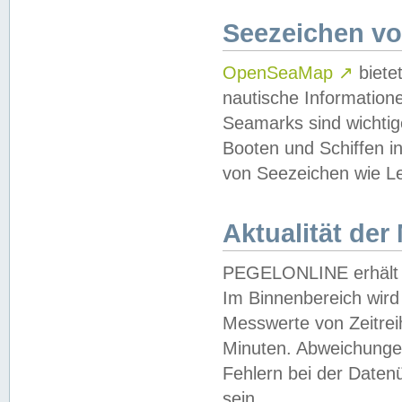
Seezeichen v
OpenSeaMap
↗
biete
nautische Information
Seamarks sind wichtig
Booten und Schiffen i
von Seezeichen wie Le
Aktualität der
PEGELONLINE erhält u
Im Binnenbereich wird 
Messwerte von Zeitreih
Minuten. Abweichungen
Fehlern bei der Daten
sein.