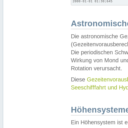
2000-01-01 01:30;645
Astronomische
Die astronomische Gez
(Gezeitenvorausberec
Die periodischen Schw
Wirkung von Mond und
Rotation verursacht.
Diese
Gezeitenvorau
Seeschifffahrt und Hy
Höhensystem
Ein Höhensystem ist e