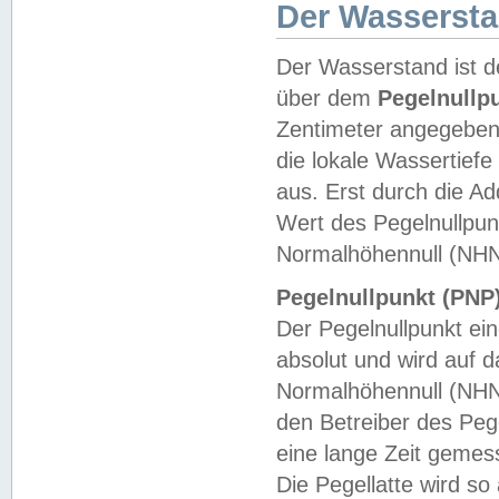
Der Wasserst
Der Wasserstand ist d
über dem
Pegelnullp
Zentimeter angegeben
die lokale Wassertie
aus. Erst durch die A
Wert des Pegelnullpun
Normalhöhennull (NHN
Pegelnullpunkt (PNP)
Der Pegelnullpunkt ei
absolut und wird auf
Normalhöhennull (NHN
den Betreiber des Pege
eine lange Zeit geme
Die Pegellatte wird s