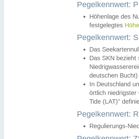
Pegelkennwert: 
Höhenlage des Nul
festgelegtes
Höhe
Pegelkennwert: 
Das Seekartennull
Das SKN bezieht s
Niedrigwassererei
deutschen Bucht) 
In Deutschland un
örtlich niedrigst
Tide (LAT)" definie
Pegelkennwert:
Regulierungs-Nie
Pegelkennwert: Z