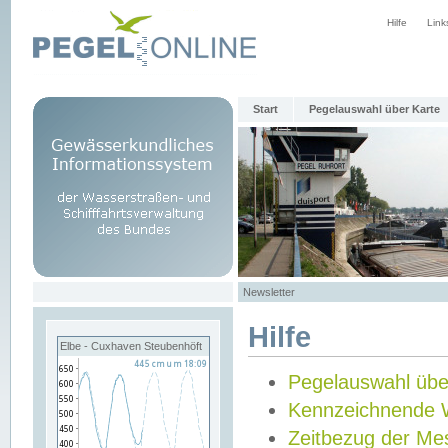
Hilfe
Link
Start
Pegelauswahl über Karte
Newsletter
Hilfe
Elbe - Cuxhaven Steubenhöft
Pegelauswahl übe
Kennzeichnende 
Zeitbezug der Me