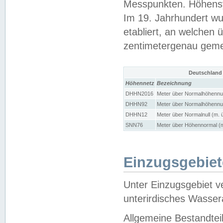
Messpunkten. Höhensy
Im 19. Jahrhundert wu
etabliert, an welchen 
zentimetergenau gem
Deutschland
Höhennetz
Bezeichnung
DHHN2016
Meter über Normalhöhennul
DHHN92
Meter über Normalhöhennul
DHHN12
Meter über Normalnull (m. 
SNN76
Meter über Höhennormal (m
Einzugsgebiet
Unter Einzugsgebiet v
unterirdisches Wasser
Allgemeine Bestandtei