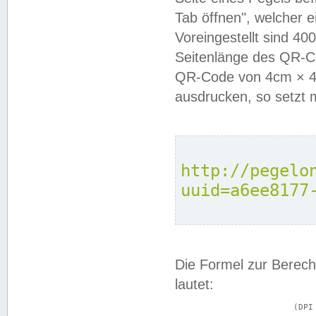
Tab öffnen", welcher 
Voreingestellt sind 4
Seitenlänge des QR-C
QR-Code von 4cm × 4c
ausdrucken, so setzt 
http://pegelo
uuid=a6ee8177
Die Formel zur Berech
lautet:
			(DPI × Druckkantenlänge in cm) ÷ 2,54 = Kantenlänge in Pixel
