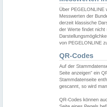
Über PEGELONLINE wer
Messwerten der Bundes
derzeit klassische Da
der Werte findet nicht 
Darstellungsmöglichkei
von PEGELONLINE zu 
QR-Codes
Auf der Stammdatensei
Seite anzeigen" ein Q
Stammdatenseite enthä
gescannt, so wird man
QR-Codes können auc
Seite eines Pegels be