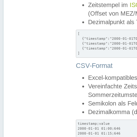
Zeitstempel im
IS
(Offset von MEZ
Dezimalpunkt als
[

  {"timestamp":"2000-01-01T0
  {"timestamp":"2000-01-01T0
  {"timestamp":"2000-01-01T0
]
CSV-Format
Excel-kompatibles
Vereinfachte Zeit
Sommerzeitumstel
Semikolon als Fel
Dezimalkomma (de
timestamp;value

2000-01-01 01:00;646

2000-01-01 01:15;646
