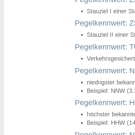
Stauziel I einer S
Pegelkennwert: Z
Stauziel II einer 
Pegelkennwert:
Verkehrsgesichert
Pegelkennwert:
niedrigster bekan
Beispiel: NNW (3
Pegelkennwert:
höchster bekannt
Beispiel: HHW (1
Pegelkennwert: 