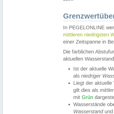
Grenzwertüber
In PEGELONLINE werde
mittleren niedrigsten
einer Zeitspanne in Be
Die farblichen Abstuf
aktuellen Wasserstand
Ist der aktuelle 
als
niedriger Was
Liegt der aktue
gilt dies als
mittle
mit
Grün
dargestel
Wasserstände obe
Wasserstand
und