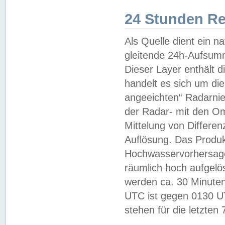
24 Stunden R
Als Quelle dient ein n
gleitende 24h-Aufsum
Dieser Layer enthält
handelt es sich um di
angeeichten“ Radarnie
der Radar- mit den O
Mittelung von Differe
Auflösung. Das Produk
Hochwasservorhersagez
räumlich hoch aufgelö
werden ca. 30 Minuten
UTC ist gegen 0130 UTC
stehen für die letzten