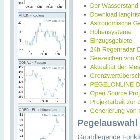
Der Wasserstand
Download langfris
RHEIN - Koblenz
Astronomische Gez
Höhensysteme
Einzugsgebiete
24h Regenradar
Seezeichen von 
DONAU - Passau
Aktualität der Me
Grenzwertübersch
PEGELONLINE-Di
Open Source Projek
Projektarbeit zur
Generierung von 
ODER - Eisenhüttenstadt
Pegelauswahl 
Grundlegende Funkti