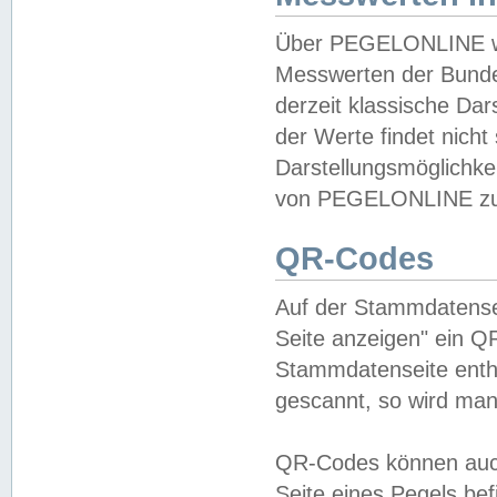
Über PEGELONLINE wer
Messwerten der Bundes
derzeit klassische Da
der Werte findet nicht 
Darstellungsmöglichkei
von PEGELONLINE zu 
QR-Codes
Auf der Stammdatensei
Seite anzeigen" ein Q
Stammdatenseite enthä
gescannt, so wird man
QR-Codes können auc
Seite eines Pegels be