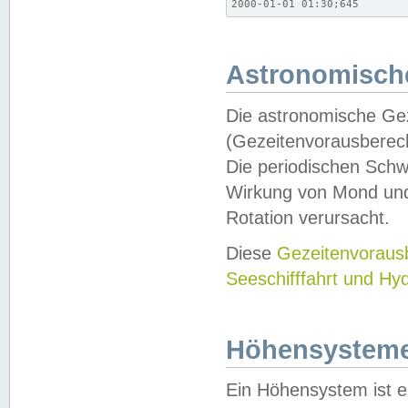
2000-01-01 01:30;645
Astronomische
Die astronomische Gez
(Gezeitenvorausberec
Die periodischen Schw
Wirkung von Mond und
Rotation verursacht.
Diese
Gezeitenvorau
Seeschifffahrt und Hy
Höhensystem
Ein Höhensystem ist e