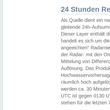
24 Stunden R
Als Quelle dient ein n
gleitende 24h-Aufsum
Dieser Layer enthält
handelt es sich um di
angeeichten“ Radarnie
der Radar- mit den O
Mittelung von Differe
Auflösung. Das Produk
Hochwasservorhersagez
räumlich hoch aufgelö
werden ca. 30 Minuten
UTC ist gegen 0130 UTC
stehen für die letzten