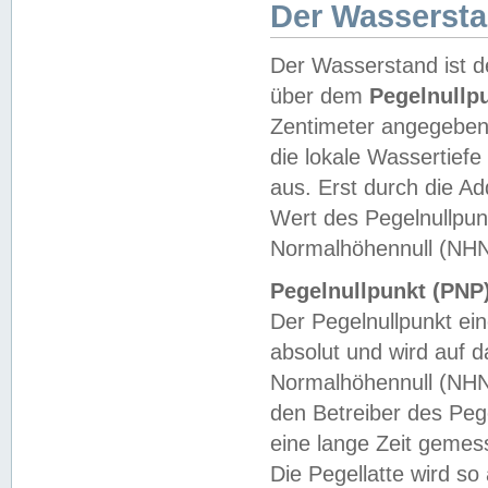
Der Wasserst
Der Wasserstand ist d
über dem
Pegelnullp
Zentimeter angegeben
die lokale Wassertie
aus. Erst durch die A
Wert des Pegelnullpun
Normalhöhennull (NHN
Pegelnullpunkt (PNP)
Der Pegelnullpunkt ei
absolut und wird auf
Normalhöhennull (NHN
den Betreiber des Pege
eine lange Zeit geme
Die Pegellatte wird s