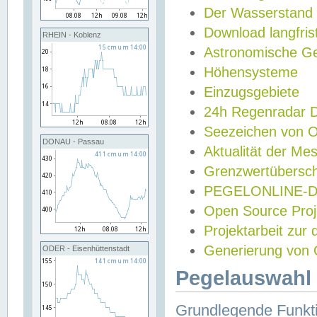
Der Wasserstand
Download langfris
RHEIN - Koblenz
Astronomische Gez
Höhensysteme
Einzugsgebiete
24h Regenradar
Seezeichen von 
DONAU - Passau
Aktualität der Me
Grenzwertübersch
PEGELONLINE-Di
Open Source Projek
Projektarbeit zur
Generierung von 
ODER - Eisenhüttenstadt
Pegelauswahl 
Grundlegende Funkti