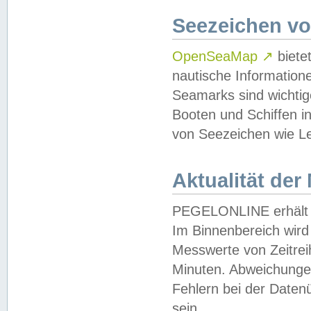
Seezeichen v
OpenSeaMap
↗
biete
nautische Information
Seamarks sind wichtig
Booten und Schiffen i
von Seezeichen wie Le
Aktualität der
PEGELONLINE erhält u
Im Binnenbereich wird 
Messwerte von Zeitreih
Minuten. Abweichungen
Fehlern bei der Daten
sein.