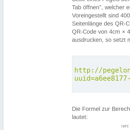
Tab öffnen", welcher 
Voreingestellt sind 4
Seitenlänge des QR-C
QR-Code von 4cm × 4c
ausdrucken, so setzt 
http://pegelo
uuid=a6ee8177
Die Formel zur Berech
lautet:
			(DPI × Druckkantenlänge in cm) ÷ 2,54 = Kantenlänge in Pixel
