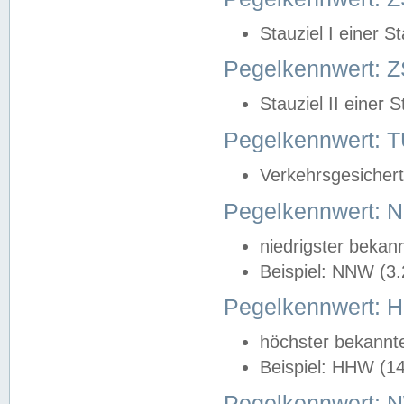
Stauziel I einer S
Pegelkennwert: Z
Stauziel II einer 
Pegelkennwert:
Verkehrsgesichert
Pegelkennwert:
niedrigster bekan
Beispiel: NNW (3
Pegelkennwert:
höchster bekannt
Beispiel: HHW (1
Pegelkennwert: 