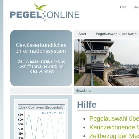
Hilfe
Link
Start
Pegelauswahl über Karte
Newsletter
Hilfe
Elbe - Cuxhaven Steubenhöft
Pegelauswahl übe
Kennzeichnende 
Zeitbezug der Me