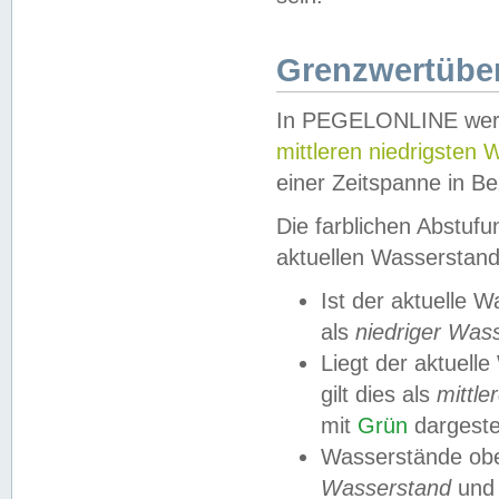
Grenzwertüber
In PEGELONLINE werde
mittleren niedrigsten
einer Zeitspanne in Be
Die farblichen Abstuf
aktuellen Wasserstand
Ist der aktuelle 
als
niedriger Was
Liegt der aktue
gilt dies als
mittle
mit
Grün
dargestel
Wasserstände obe
Wasserstand
und