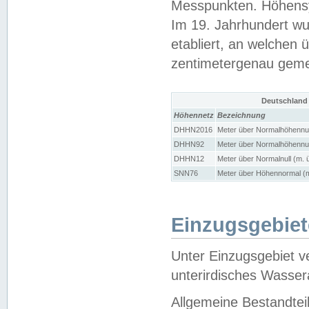
Messpunkten. Höhensy
Im 19. Jahrhundert wu
etabliert, an welchen 
zentimetergenau gem
Deutschland
Höhennetz
Bezeichnung
DHHN2016
Meter über Normalhöhennul
DHHN92
Meter über Normalhöhennul
DHHN12
Meter über Normalnull (m. 
SNN76
Meter über Höhennormal (m
Einzugsgebiet
Unter Einzugsgebiet v
unterirdisches Wasser
Allgemeine Bestandtei