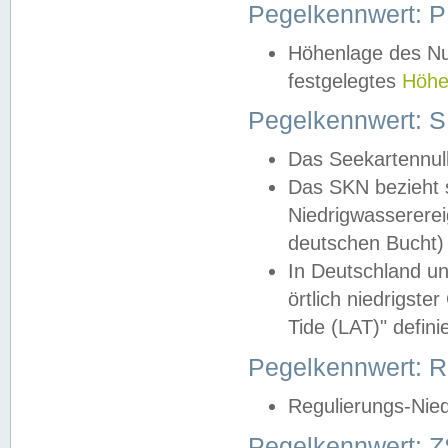
Pegelkennwert: 
Höhenlage des Nul
festgelegtes
Höhe
Pegelkennwert: 
Das Seekartennull
Das SKN bezieht s
Niedrigwassererei
deutschen Bucht) 
In Deutschland un
örtlich niedrigst
Tide (LAT)" definie
Pegelkennwert:
Regulierungs-Nie
Pegelkennwert: Z