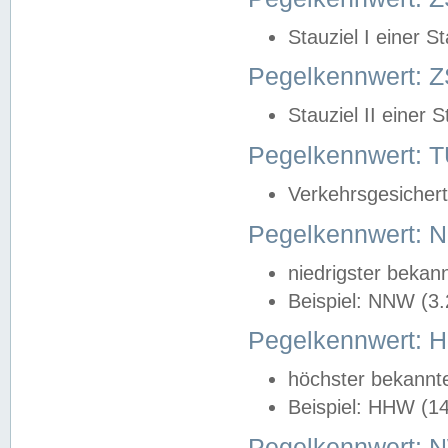
Stauziel I einer S
Pegelkennwert: Z
Stauziel II einer 
Pegelkennwert:
Verkehrsgesichert
Pegelkennwert:
niedrigster bekan
Beispiel: NNW (3
Pegelkennwert:
höchster bekannt
Beispiel: HHW (1
Pegelkennwert: 