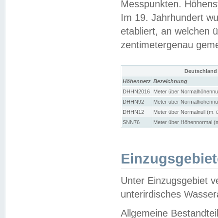
Messpunkten. Höhensy
Im 19. Jahrhundert wu
etabliert, an welchen 
zentimetergenau gem
Deutschland
Höhennetz
Bezeichnung
DHHN2016
Meter über Normalhöhennul
DHHN92
Meter über Normalhöhennul
DHHN12
Meter über Normalnull (m. 
SNN76
Meter über Höhennormal (m
Einzugsgebiet
Unter Einzugsgebiet v
unterirdisches Wasser
Allgemeine Bestandtei