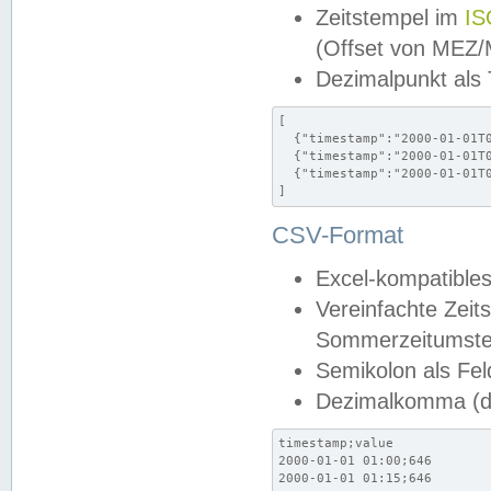
Zeitstempel im
IS
(Offset von MEZ
Dezimalpunkt als
[

  {"timestamp":"2000-01-01T0
  {"timestamp":"2000-01-01T0
  {"timestamp":"2000-01-01T0
]
CSV-Format
Excel-kompatibles
Vereinfachte Zeit
Sommerzeitumstel
Semikolon als Fel
Dezimalkomma (de
timestamp;value

2000-01-01 01:00;646

2000-01-01 01:15;646
