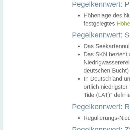
Pegelkennwert: 
Höhenlage des Nul
festgelegtes
Höhe
Pegelkennwert: 
Das Seekartennull
Das SKN bezieht s
Niedrigwassererei
deutschen Bucht) 
In Deutschland un
örtlich niedrigst
Tide (LAT)" definie
Pegelkennwert:
Regulierungs-Nie
Pegelkennwert: Z