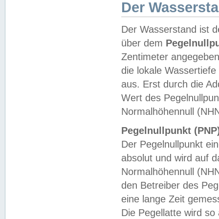
Der Wasserst
Der Wasserstand ist d
über dem
Pegelnullp
Zentimeter angegeben
die lokale Wassertie
aus. Erst durch die A
Wert des Pegelnullpun
Normalhöhennull (NHN
Pegelnullpunkt (PNP)
Der Pegelnullpunkt ei
absolut und wird auf
Normalhöhennull (NHN
den Betreiber des Pege
eine lange Zeit geme
Die Pegellatte wird s