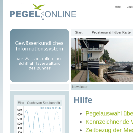
Hilfe
Link
Start
Pegelauswahl über Karte
Newsletter
Hilfe
Elbe - Cuxhaven Steubenhöft
Pegelauswahl übe
Kennzeichnende 
Zeitbezug der Me