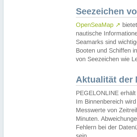
Seezeichen v
OpenSeaMap
↗
biete
nautische Information
Seamarks sind wichtig
Booten und Schiffen i
von Seezeichen wie Le
Aktualität der
PEGELONLINE erhält u
Im Binnenbereich wird 
Messwerte von Zeitreih
Minuten. Abweichungen
Fehlern bei der Daten
sein.