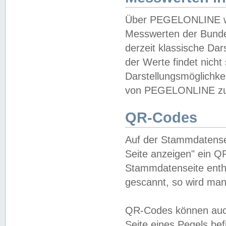
Über PEGELONLINE wer
Messwerten der Bundes
derzeit klassische Da
der Werte findet nicht 
Darstellungsmöglichkei
von PEGELONLINE zu 
QR-Codes
Auf der Stammdatensei
Seite anzeigen" ein Q
Stammdatenseite enthä
gescannt, so wird man
QR-Codes können auc
Seite eines Pegels be