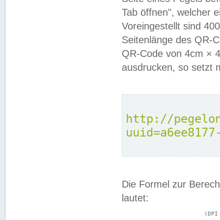
Tab öffnen", welcher 
Voreingestellt sind 4
Seitenlänge des QR-C
QR-Code von 4cm × 4c
ausdrucken, so setzt 
http://pegelo
uuid=a6ee8177
Die Formel zur Berech
lautet:
			(DPI × Druckkantenlänge in cm) ÷ 2,54 = Kantenlänge in Pixel
