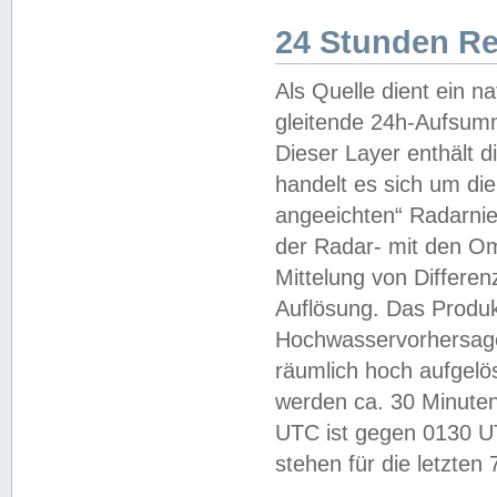
24 Stunden R
Als Quelle dient ein n
gleitende 24h-Aufsum
Dieser Layer enthält
handelt es sich um di
angeeichten“ Radarnie
der Radar- mit den O
Mittelung von Differe
Auflösung. Das Produk
Hochwasservorhersagez
räumlich hoch aufgelö
werden ca. 30 Minuten
UTC ist gegen 0130 UTC
stehen für die letzten