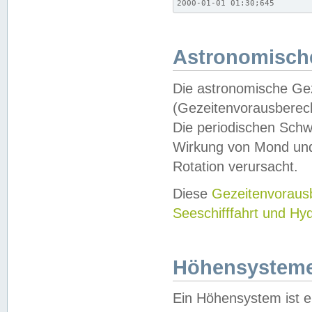
2000-01-01 01:30;645
Astronomische
Die astronomische Gez
(Gezeitenvorausberec
Die periodischen Schw
Wirkung von Mond und
Rotation verursacht.
Diese
Gezeitenvorau
Seeschifffahrt und Hy
Höhensystem
Ein Höhensystem ist e