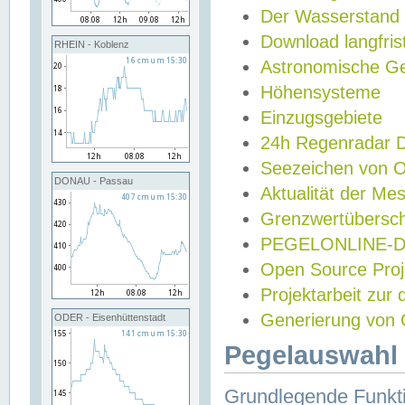
Der Wasserstand
Download langfris
RHEIN - Koblenz
Astronomische Gez
Höhensysteme
Einzugsgebiete
24h Regenradar
Seezeichen von 
DONAU - Passau
Aktualität der Me
Grenzwertübersch
PEGELONLINE-Di
Open Source Projek
Projektarbeit zur
Generierung von 
ODER - Eisenhüttenstadt
Pegelauswahl 
Grundlegende Funkti