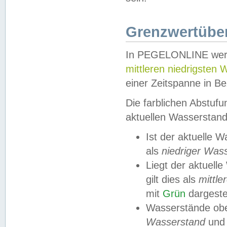
Grenzwertüber
In PEGELONLINE werde
mittleren niedrigsten
einer Zeitspanne in Be
Die farblichen Abstuf
aktuellen Wasserstand
Ist der aktuelle 
als
niedriger Was
Liegt der aktue
gilt dies als
mittle
mit
Grün
dargestel
Wasserstände obe
Wasserstand
und