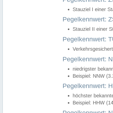
Stauziel I einer S
Pegelkennwert: Z
Stauziel II einer 
Pegelkennwert:
Verkehrsgesichert
Pegelkennwert:
niedrigster bekan
Beispiel: NNW (3
Pegelkennwert:
höchster bekannt
Beispiel: HHW (1
Pegelkennwert: 