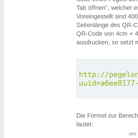
Tab öffnen", welcher 
Voreingestellt sind 4
Seitenlänge des QR-C
QR-Code von 4cm × 4c
ausdrucken, so setzt 
http://pegelo
uuid=a6ee8177
Die Formel zur Berech
lautet:
			(DPI × Druckkantenlänge in cm) ÷ 2,54 = Kantenlänge in Pixel
