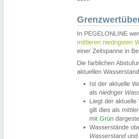
Grenzwertüber
In PEGELONLINE werde
mittleren niedrigsten
einer Zeitspanne in Be
Die farblichen Abstuf
aktuellen Wasserstand
Ist der aktuelle 
als
niedriger Was
Liegt der aktue
gilt dies als
mittle
mit
Grün
dargestel
Wasserstände obe
Wasserstand
und