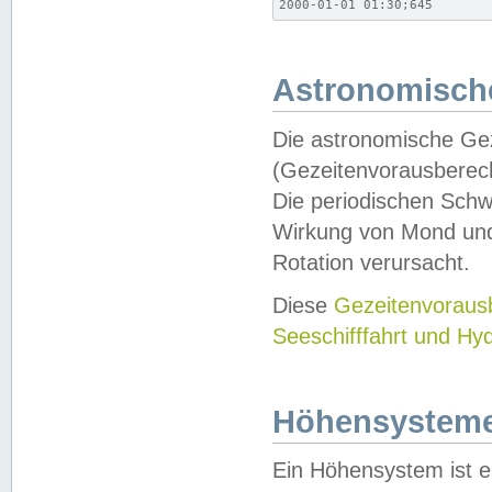
2000-01-01 01:30;645
Astronomische
Die astronomische Gez
(Gezeitenvorausberec
Die periodischen Schw
Wirkung von Mond und
Rotation verursacht.
Diese
Gezeitenvorau
Seeschifffahrt und Hy
Höhensystem
Ein Höhensystem ist e