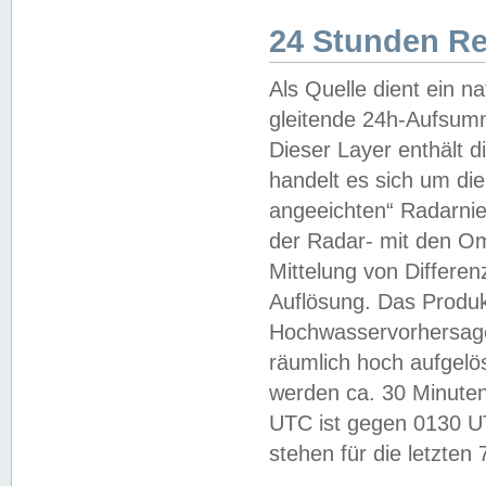
24 Stunden R
Als Quelle dient ein n
gleitende 24h-Aufsum
Dieser Layer enthält
handelt es sich um di
angeeichten“ Radarnie
der Radar- mit den O
Mittelung von Differe
Auflösung. Das Produk
Hochwasservorhersagez
räumlich hoch aufgelö
werden ca. 30 Minuten
UTC ist gegen 0130 UTC
stehen für die letzten