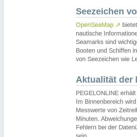
Seezeichen v
OpenSeaMap
↗
biete
nautische Information
Seamarks sind wichtig
Booten und Schiffen i
von Seezeichen wie Le
Aktualität der
PEGELONLINE erhält u
Im Binnenbereich wird 
Messwerte von Zeitreih
Minuten. Abweichungen
Fehlern bei der Daten
sein.