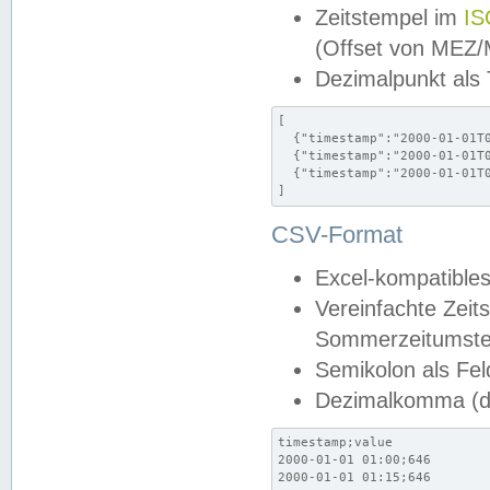
Zeitstempel im
IS
(Offset von MEZ
Dezimalpunkt als
[

  {"timestamp":"2000-01-01T0
  {"timestamp":"2000-01-01T0
  {"timestamp":"2000-01-01T0
]
CSV-Format
Excel-kompatibles
Vereinfachte Zeit
Sommerzeitumstel
Semikolon als Fel
Dezimalkomma (de
timestamp;value

2000-01-01 01:00;646

2000-01-01 01:15;646
