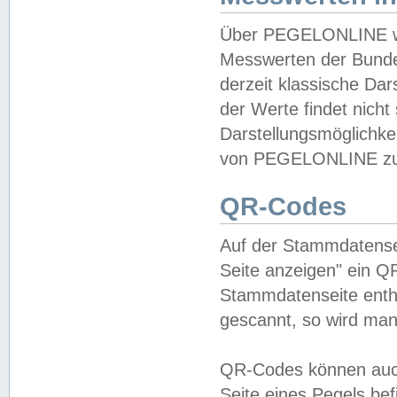
Über PEGELONLINE wer
Messwerten der Bundes
derzeit klassische Da
der Werte findet nicht 
Darstellungsmöglichkei
von PEGELONLINE zu 
QR-Codes
Auf der Stammdatensei
Seite anzeigen" ein Q
Stammdatenseite enthä
gescannt, so wird man
QR-Codes können auc
Seite eines Pegels be