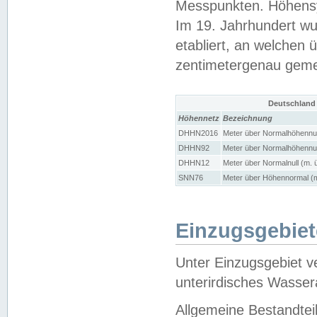
Messpunkten. Höhensy
Im 19. Jahrhundert wu
etabliert, an welchen 
zentimetergenau gem
Deutschland
Höhennetz
Bezeichnung
DHHN2016
Meter über Normalhöhennul
DHHN92
Meter über Normalhöhennul
DHHN12
Meter über Normalnull (m. 
SNN76
Meter über Höhennormal (m
Einzugsgebiet
Unter Einzugsgebiet v
unterirdisches Wasser
Allgemeine Bestandtei