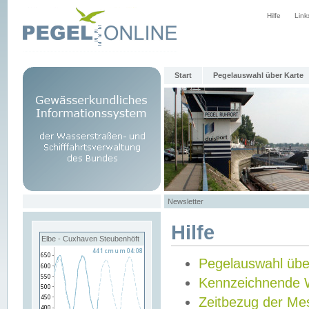
Hilfe
Link
Start
Pegelauswahl über Karte
Newsletter
Hilfe
Elbe - Cuxhaven Steubenhöft
Pegelauswahl übe
Kennzeichnende 
Zeitbezug der Me