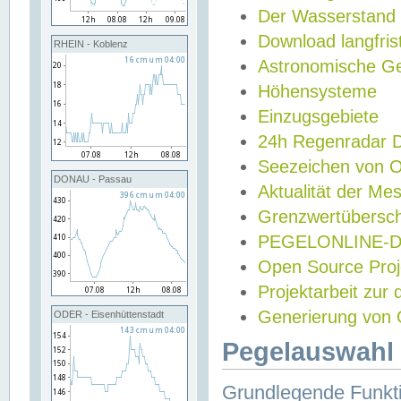
Der Wasserstand
Download langfris
RHEIN - Koblenz
Astronomische Gez
Höhensysteme
Einzugsgebiete
24h Regenradar
Seezeichen von 
DONAU - Passau
Aktualität der Me
Grenzwertübersch
PEGELONLINE-Di
Open Source Projek
Projektarbeit zur
Generierung von 
ODER - Eisenhüttenstadt
Pegelauswahl 
Grundlegende Funkti