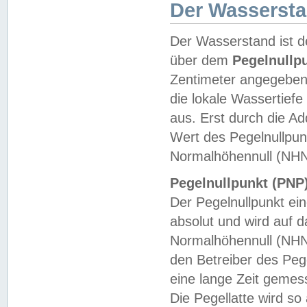
Der Wasserst
Der Wasserstand ist d
über dem
Pegelnullp
Zentimeter angegeben
die lokale Wassertie
aus. Erst durch die A
Wert des Pegelnullpun
Normalhöhennull (NHN
Pegelnullpunkt (PNP)
Der Pegelnullpunkt ei
absolut und wird auf
Normalhöhennull (NHN
den Betreiber des Pege
eine lange Zeit geme
Die Pegellatte wird s