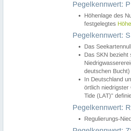
Pegelkennwert: 
Höhenlage des Nul
festgelegtes
Höhe
Pegelkennwert: 
Das Seekartennull
Das SKN bezieht s
Niedrigwassererei
deutschen Bucht) 
In Deutschland un
örtlich niedrigst
Tide (LAT)" definie
Pegelkennwert:
Regulierungs-Nie
Pegelkennwert: Z