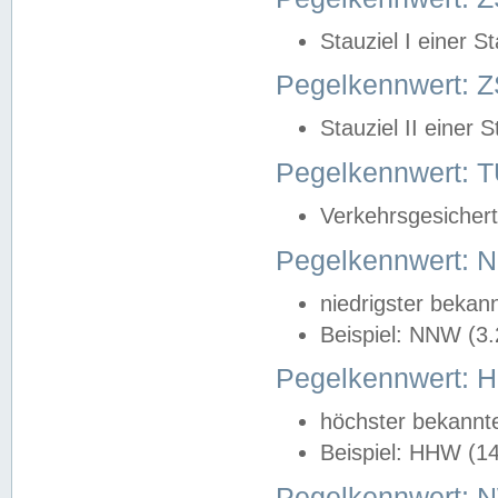
Stauziel I einer S
Pegelkennwert: Z
Stauziel II einer 
Pegelkennwert:
Verkehrsgesichert
Pegelkennwert:
niedrigster bekan
Beispiel: NNW (3
Pegelkennwert:
höchster bekannt
Beispiel: HHW (1
Pegelkennwert: 