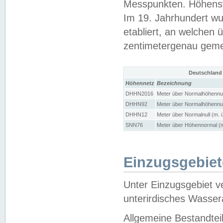
Messpunkten. Höhensy
Im 19. Jahrhundert wu
etabliert, an welchen 
zentimetergenau gem
Deutschland
Höhennetz
Bezeichnung
DHHN2016
Meter über Normalhöhennul
DHHN92
Meter über Normalhöhennul
DHHN12
Meter über Normalnull (m. 
SNN76
Meter über Höhennormal (m
Einzugsgebiet
Unter Einzugsgebiet v
unterirdisches Wasser
Allgemeine Bestandtei