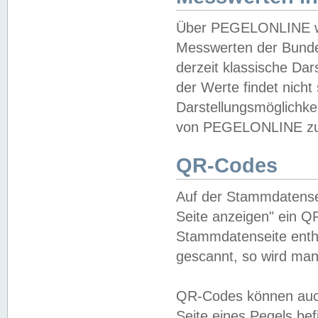
Über PEGELONLINE wer
Messwerten der Bundes
derzeit klassische Da
der Werte findet nicht 
Darstellungsmöglichkei
von PEGELONLINE zu 
QR-Codes
Auf der Stammdatensei
Seite anzeigen" ein Q
Stammdatenseite enthä
gescannt, so wird man
QR-Codes können auc
Seite eines Pegels be