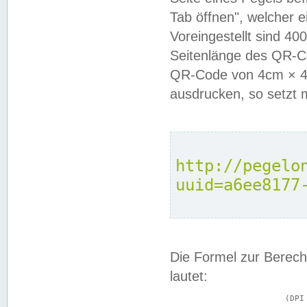
Tab öffnen", welcher 
Voreingestellt sind 4
Seitenlänge des QR-C
QR-Code von 4cm × 4c
ausdrucken, so setzt 
http://pegelo
uuid=a6ee8177
Die Formel zur Berech
lautet:
			(DPI × Druckkantenlänge in cm) ÷ 2,54 = Kantenlänge in Pixel
