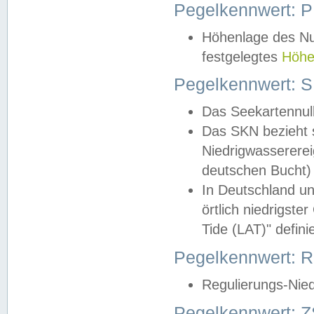
Pegelkennwert: 
Höhenlage des Nul
festgelegtes
Höhe
Pegelkennwert: 
Das Seekartennull
Das SKN bezieht s
Niedrigwassererei
deutschen Bucht) 
In Deutschland un
örtlich niedrigst
Tide (LAT)" definie
Pegelkennwert:
Regulierungs-Nie
Pegelkennwert: Z