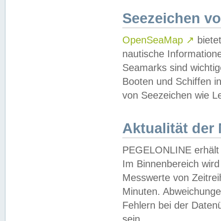
Seezeichen v
OpenSeaMap
↗
biete
nautische Information
Seamarks sind wichtig
Booten und Schiffen i
von Seezeichen wie Le
Aktualität der
PEGELONLINE erhält u
Im Binnenbereich wird 
Messwerte von Zeitreih
Minuten. Abweichungen
Fehlern bei der Daten
sein.