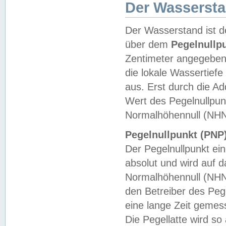
Der Wasserst
Der Wasserstand ist d
über dem
Pegelnullp
Zentimeter angegeben
die lokale Wassertie
aus. Erst durch die A
Wert des Pegelnullpun
Normalhöhennull (NHN
Pegelnullpunkt (PNP)
Der Pegelnullpunkt ei
absolut und wird auf
Normalhöhennull (NHN
den Betreiber des Pege
eine lange Zeit geme
Die Pegellatte wird s