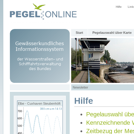
Hilfe
Link
Start
Pegelauswahl über Karte
Newsletter
Hilfe
Elbe - Cuxhaven Steubenhöft
Pegelauswahl übe
Kennzeichnende 
Zeitbezug der Me