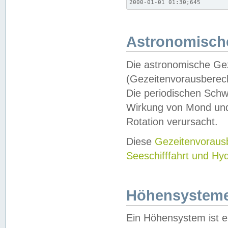
2000-01-01 01:30;645
Astronomische
Die astronomische Gez
(Gezeitenvorausberec
Die periodischen Schw
Wirkung von Mond und
Rotation verursacht.
Diese
Gezeitenvorau
Seeschifffahrt und Hy
Höhensystem
Ein Höhensystem ist e