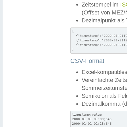
Zeitstempel im
IS
(Offset von MEZ
Dezimalpunkt als
[

  {"timestamp":"2000-01-01T0
  {"timestamp":"2000-01-01T0
  {"timestamp":"2000-01-01T0
]
CSV-Format
Excel-kompatibles
Vereinfachte Zeit
Sommerzeitumstel
Semikolon als Fel
Dezimalkomma (de
timestamp;value

2000-01-01 01:00;646

2000-01-01 01:15;646
