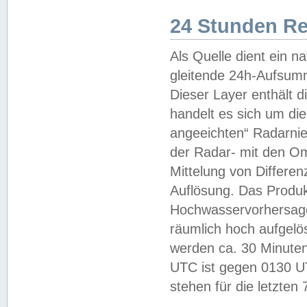
24 Stunden R
Als Quelle dient ein n
gleitende 24h-Aufsum
Dieser Layer enthält
handelt es sich um di
angeeichten“ Radarnie
der Radar- mit den O
Mittelung von Differe
Auflösung. Das Produk
Hochwasservorhersagez
räumlich hoch aufgelö
werden ca. 30 Minuten
UTC ist gegen 0130 UTC
stehen für die letzten