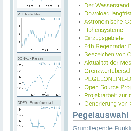
Der Wasserstand
Download langfris
RHEIN - Koblenz
Astronomische Gez
Höhensysteme
Einzugsgebiete
24h Regenradar
Seezeichen von 
DONAU - Passau
Aktualität der Me
Grenzwertübersch
PEGELONLINE-Di
Open Source Projek
Projektarbeit zur
Generierung von 
ODER - Eisenhüttenstadt
Pegelauswahl 
Grundlegende Funkti