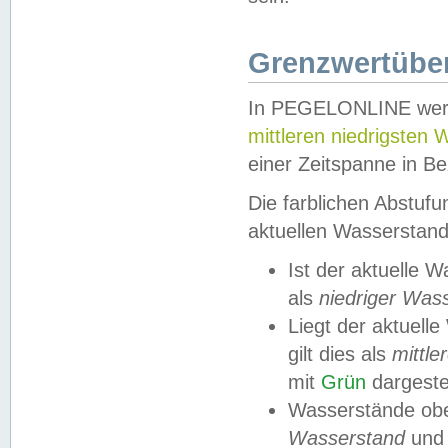
Grenzwertüber
In PEGELONLINE werde
mittleren niedrigsten
einer Zeitspanne in Be
Die farblichen Abstuf
aktuellen Wasserstand
Ist der aktuelle 
als
niedriger Was
Liegt der aktue
gilt dies als
mittle
mit
Grün
dargestel
Wasserstände obe
Wasserstand
und