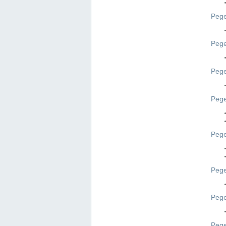
Pege
Pege
Peg
Pege
Pege
Pege
Pege
Peg