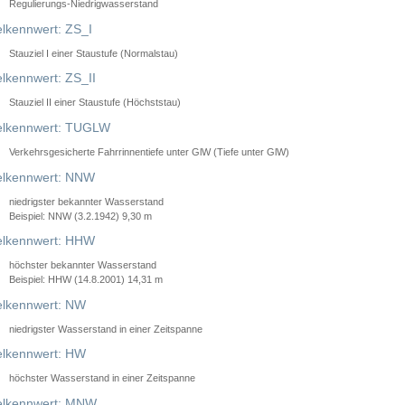
Regulierungs-Niedrigwasserstand
lkennwert: ZS_I
Stauziel I einer Staustufe (Normalstau)
lkennwert: ZS_II
Stauziel II einer Staustufe (Höchststau)
elkennwert: TUGLW
Verkehrsgesicherte Fahrrinnentiefe unter GlW (Tiefe unter GlW)
lkennwert: NNW
niedrigster bekannter Wasserstand
Beispiel: NNW (3.2.1942) 9,30 m
lkennwert: HHW
höchster bekannter Wasserstand
Beispiel: HHW (14.8.2001) 14,31 m
lkennwert: NW
niedrigster Wasserstand in einer Zeitspanne
lkennwert: HW
höchster Wasserstand in einer Zeitspanne
elkennwert: MNW