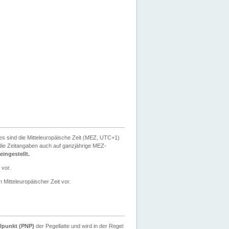
ies sind die Mitteleuropäische Zeit (MEZ, UTC+1)
ie Zeitangaben auch auf ganzjährige MEZ-
ingestellt.
 vor.
 Mitteleuropäischer Zeit vor.
lpunkt (PNP)
der Pegellatte und wird in der Regel