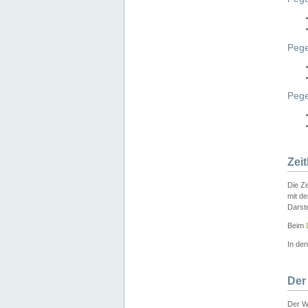
Pege
Peg
Zei
Die Ze
mit d
Darst
Beim
In de
Der
Der W