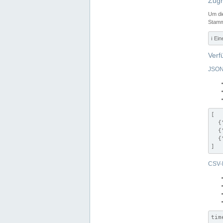
Zugr
Um di
Stamm
ℹ️ Ei
Verf
JSON
[

  {
  {
  {
]
CSV-
tim