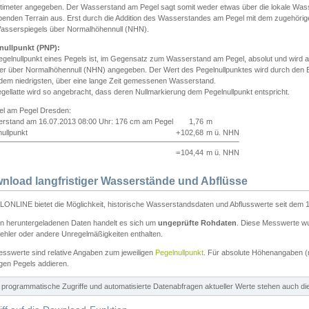
ntimeter angegeben. Der Wasserstand am Pegel sagt somit weder etwas über die lokale Wa
enden Terrain aus. Erst durch die Addition des Wasserstandes am Pegel mit dem zugehörig
asserspiegels über Normalhöhennull (NHN).
nullpunkt (PNP):
egelnullpunkt eines Pegels ist, im Gegensatz zum Wasserstand am Pegel, absolut und wir
ter über Normalhöhennull (NHN) angegeben. Der Wert des Pegelnullpunktes wird durch den Bet
 dem niedrigsten, über eine lange Zeit gemessenen Wasserstand.
gellatte wird so angebracht, dass deren Nullmarkierung dem Pegelnullpunkt entspricht.
iel am Pegel Dresden:
rstand am 16.07.2013 08:00 Uhr: 176 cm am Pegel
1,76
m
ullpunkt
+
102,68
m ü. NHN
=
104,44
m ü. NHN
nload langfristiger Wasserstände und Abflüsse
ONLINE bietet die Möglichkeit, historische Wasserstandsdaten und Abflusswerte seit dem 1
en heruntergeladenen Daten handelt es sich um
ungeprüfte Rohdaten
. Diese Messwerte wur
ehler oder andere Unregelmäßigkeiten enthalten.
esswerte sind relative Angaben zum jeweiligen
Pegelnullpunkt
. Für absolute Höhenangaben 
igen Pegels addieren.
ür programmatische Zugriffe und automatisierte Datenabfragen aktueller Werte stehen auch d