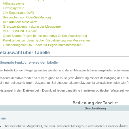
Höhensysteme
Einzugsgebiete
24h Regenradar DWD
Seezeichen von OpenSeaMap.org
Aktualität der Messwerte
Grenzwertüberschreitung der Messwerte
PEGELONLINE-Dienste
Open Source Projekt für die interaktive Online Visualisierung
Projektarbeit zur dynamischen Visualisierung von Messwerten
Generierung von QR-Codes für Pegelstammdatenseiten
elauswahl über Tabelle
legende Funktionsweise der Tabelle
die Tabelle können Pegel gefunden werden und deren Messwerte heruntergeladen oder visuali
vascript deaktiviert oder nicht verfügbar so muss jede Änderung mit der Bestätigung des "Filt
int nur bei deaktiviertem Javascript. Bei eingeschaltetem Javascript aktualisieren sich alle 
itstempel in den Dateien beim Download liegen ganzjährig in mitteleuropäischer Winterzeit vo
Bedienung der Tabelle:
Beschreibung
meter
Hier besteht die Möglichkeit, die auszuwertende Messgröße einzustellen. Bei einer Ände