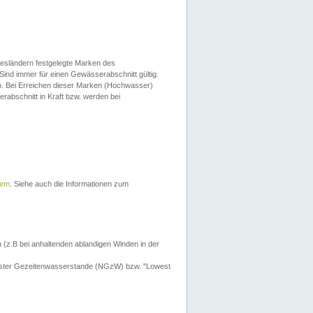
esländern festgelegte Marken des
Sind immer für einen Gewässerabschnitt gültig.
. Bei Erreichen dieser Marken (Hochwasser)
erabschnitt in Kraft bzw. werden bei
tem
. Siehe auch die Informationen zum
 (z.B bei anhaltenden ablandigen Winden in der
drigster Gezeitenwasserstande (NGzW) bzw. "Lowest