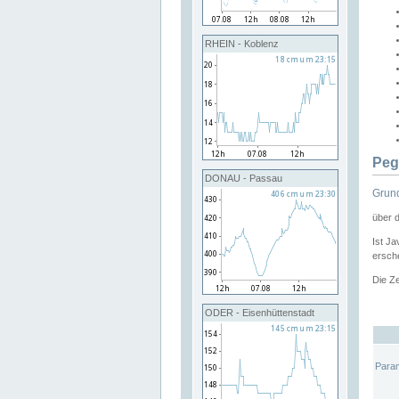
RHEIN - Koblenz
Peg
DONAU - Passau
Grund
über 
Ist Ja
ersche
Die Ze
ODER - Eisenhüttenstadt
Para