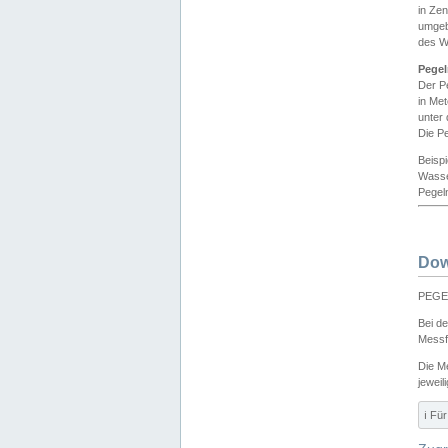
in Ze
umgeb
des W
Pegel
Der P
in Me
unter
Die Pe
Beisp
Wasse
Pegeln
Dow
PEGEL
Bei d
Messf
Die M
jeweil
ℹ️ F