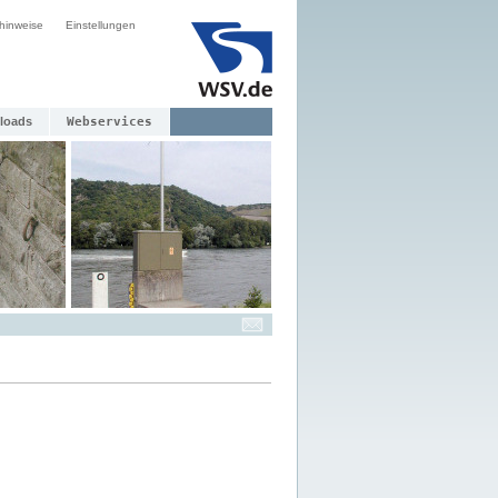
hinweise
Einstellungen
loads
Webservices