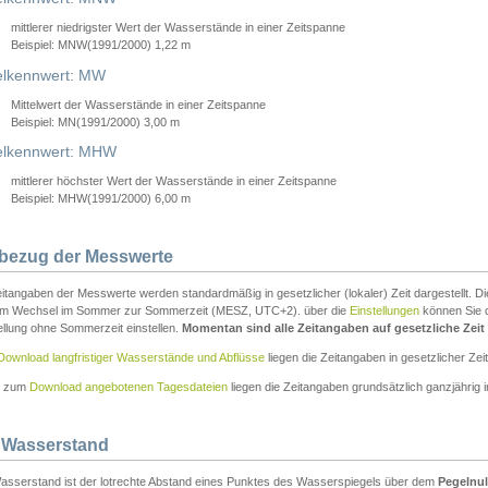
mittlerer niedrigster Wert der Wasserstände in einer Zeitspanne
Beispiel: MNW(1991/2000) 1,22 m
lkennwert: MW
Mittelwert der Wasserstände in einer Zeitspanne
Beispiel: MN(1991/2000) 3,00 m
elkennwert: MHW
mittlerer höchster Wert der Wasserstände in einer Zeitspanne
Beispiel: MHW(1991/2000) 6,00 m
tbezug der Messwerte
itangaben der Messwerte werden standardmäßig in gesetzlicher (lokaler) Zeit dargestellt. D
em Wechsel im Sommer zur Sommerzeit (MESZ, UTC+2). über die
Einstellungen
können Sie d
ellung ohne Sommerzeit einstellen.
Momentan sind alle Zeitangaben auf gesetzliche Zeit e
Download langfristiger Wasserstände und Abflüsse
liegen die Zeitangaben in gesetzlicher Zeit
n zum
Download angebotenen Tagesdateien
liegen die Zeitangaben grundsätzlich ganzjährig in
 Wasserstand
asserstand ist der lotrechte Abstand eines Punktes des Wasserspiegels über dem
Pegelnul