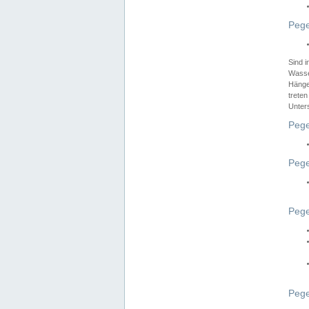
Pege
Sind 
Wasser
Hänge
treten
Unter
Pege
Pege
Pege
Pege