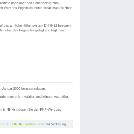
ssertiefe noch über den Höhenbezug zum
en Wert des Pegelnullpunktes erhält man die Höhe
d auf das amtliche Höhensystem DHHN92 bezogen
reiber des Pegels festgelegt und liegt meist
. Januar 2000 herunterzuladen.
den noch nicht validiert und können Ausreißer,
(m ü. NHN) müssen Sie den PNP-Wert des
ie
PEGELONLINE Webservices
zur Verfügung.