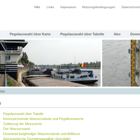
Hilfe
Links
Impressum
Nutzungsbedingungen
Datenschutz
Pegelauswahl über Karte
Pegelauswahl über Tabelle
Abo
Down
tter
e
Pegelauswahl über Tabelle
Kennzeichnende Wasserstände und Pegelkennwerte
Zeitbezug der Messwerte
Der Wasserstand
Download langfristiger Wasserstände und Abflüsse
Astronomische Gezeitenganglinie (Astrotide)