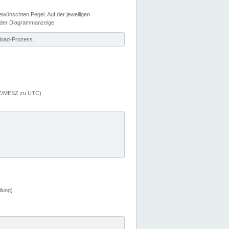
wünschten Pegel. Auf der jeweiligen
 der Diagrammanzeige.
load-Prozess.
MEZ/MESZ zu UTC)
lung)