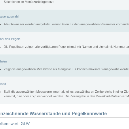
Selektionen im Menü zurückgesetzt.
sserauswahl
Alle Gewässer werden aufgelistet, wenn Daten für den ausgewählten Parameter vorhande
ahl des Pegels
Die Pegellisten zeigen alle verfügbaren Pegel einmal mit Namen und einmal mit Nummer a
inien
Zeigt die ausgewählten Messwerte als Ganglinie. Es können maximal 6 ausgewählt werde
load
Stellt die ausgewählten Messwerte innerhalb eines auswählbaren Zeitbereichs in einer Zi
kann txt, csv oder zrxp verwendet werden. Die Zeitangabe in den Download-Dateien ist 
nzeichnende Wasserstände und Pegelkennwerte
lkennwert: GLW