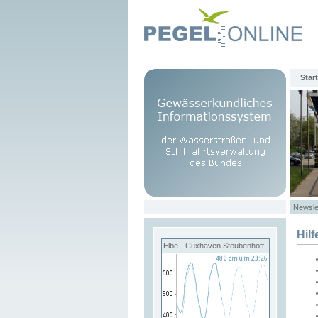
Start
Newsle
Hilf
Elbe - Cuxhaven Steubenhöft