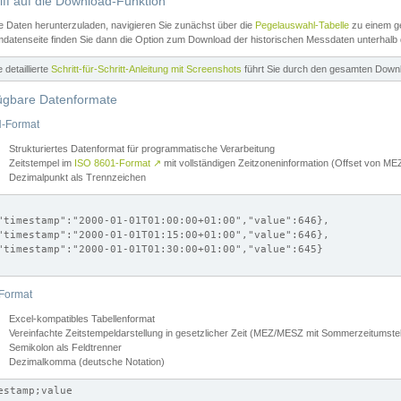
iff auf die Download-Funktion
e Daten herunterzuladen, navigieren Sie zunächst über die
Pegelauswahl-Tabelle
zu einem ge
datenseite finden Sie dann die Option zum Download der historischen Messdaten unterhalb
ne detaillierte
Schritt-für-Schritt-Anleitung mit Screenshots
führt Sie durch den gesamten Down
ügbare Datenformate
-Format
Strukturiertes Datenformat für programmatische Verarbeitung
Zeitstempel im
ISO 8601-Format
↗
mit vollständigen Zeitzoneninformation (Offset von 
Dezimalpunkt als Trennzeichen
"timestamp":"2000-01-01T01:00:00+01:00","value":646},

"timestamp":"2000-01-01T01:15:00+01:00","value":646},

"timestamp":"2000-01-01T01:30:00+01:00","value":645}

Format
Excel-kompatibles Tabellenformat
Vereinfachte Zeitstempeldarstellung in gesetzlicher Zeit (MEZ/MESZ mit Sommerzeitumstel
Semikolon als Feldtrenner
Dezimalkomma (deutsche Notation)
estamp;value
