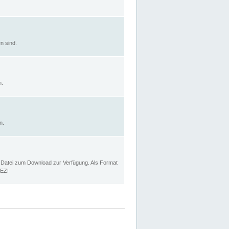
n sind.
n.
n.
p Datei zum Download zur Verfügung. Als Format
MEZ!