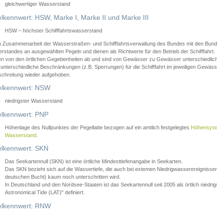
gleichwertiger Wasserstand
lkennwert: HSW, Marke I, Marke II und Marke III
HSW – höchster Schifffahrtswasserstand
in Zusammenarbeit der Wasserstraßen- und Schifffahrtsverwaltung des Bundes mit den Bund
standes an ausgewählten Pegeln und dienen als Richtwerte für den Betrieb der Schifffahrt. 
n von den örtlichen Gegebenheiten ab und sind von Gewässer zu Gewässer unterschiedlich
 unterschiedliche Beschränkungen (z.B. Sperrungen) für die Schifffahrt im jeweiligen Gewäss
schreitung wieder aufgehoben.
lkennwert: NSW
niedrigster Wasserstand
lkennwert: PNP
Höhenlage des Nullpunktes der Pegellatte bezogen auf ein amtlich festgelegtes
Höhensys
Wasserstand
.
lkennwert: SKN
Das Seekartennull (SKN) ist eine örtliche Mindesttiefenangabe in Seekarten.
Das SKN bezieht sich auf die Wassertiefe, die auch bei extemen Niedrigwasserereignissen
deutschen Bucht) kaum noch unterschritten wird.
In Deutschland und den Nordsee-Staaten ist das Seekartennull seit 2005 als örtlich nie
Astronomical Tide (LAT)" definiert.
lkennwert: RNW