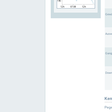
Gewä
Ausw
Gangl
Down
Ken
Pege