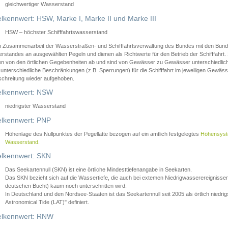
gleichwertiger Wasserstand
lkennwert: HSW, Marke I, Marke II und Marke III
HSW – höchster Schifffahrtswasserstand
in Zusammenarbeit der Wasserstraßen- und Schifffahrtsverwaltung des Bundes mit den Bund
standes an ausgewählten Pegeln und dienen als Richtwerte für den Betrieb der Schifffahrt. 
n von den örtlichen Gegebenheiten ab und sind von Gewässer zu Gewässer unterschiedlich
 unterschiedliche Beschränkungen (z.B. Sperrungen) für die Schifffahrt im jeweiligen Gewäss
schreitung wieder aufgehoben.
lkennwert: NSW
niedrigster Wasserstand
lkennwert: PNP
Höhenlage des Nullpunktes der Pegellatte bezogen auf ein amtlich festgelegtes
Höhensys
Wasserstand
.
lkennwert: SKN
Das Seekartennull (SKN) ist eine örtliche Mindesttiefenangabe in Seekarten.
Das SKN bezieht sich auf die Wassertiefe, die auch bei extemen Niedrigwasserereignissen
deutschen Bucht) kaum noch unterschritten wird.
In Deutschland und den Nordsee-Staaten ist das Seekartennull seit 2005 als örtlich nie
Astronomical Tide (LAT)" definiert.
lkennwert: RNW