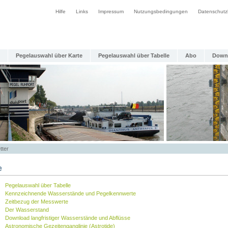
Hilfe
Links
Impressum
Nutzungsbedingungen
Datenschutz
Pegelauswahl über Karte
Pegelauswahl über Tabelle
Abo
Down
tter
e
Pegelauswahl über Tabelle
Kennzeichnende Wasserstände und Pegelkennwerte
Zeitbezug der Messwerte
Der Wasserstand
Download langfristiger Wasserstände und Abflüsse
Astronomische Gezeitenganglinie (Astrotide)