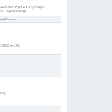
wünschten Pegel. Auf der jeweiligen
 der Diagrammanzeige.
load-Prozess.
MEZ/MESZ zu UTC)
lung)