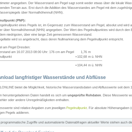
ntimeter angegeben. Der Wasserstand am Pegel sagt somit weder etwas über die lokale Wa
enden Terrain aus. Erst durch die Addition des Wasserstandes am Pegel mit dem zugehörig
asserspiegels über Normalhöhennull (NHN).
nullpunkt (PNP):
egelnullpunkt eines Pegels ist, im Gegensatz zum Wasserstand am Pegel, absolut und wir
ter über Normalhöhennull (NHN) angegeben. Der Wert des Pegelnullpunktes wird durch den Bet
 dem niedrigsten, über eine lange Zeit gemessenen Wasserstand.
gellatte wird so angebracht, dass deren Nullmarkierung dem Pegelnullpunkt entspricht.
iel am Pegel Dresden:
rstand am 16.07.2013 08:00 Uhr: 176 cm am Pegel
1,76
m
ullpunkt
+
102,68
m ü. NHN
=
104,44
m ü. NHN
nload langfristiger Wasserstände und Abflüsse
ONLINE bietet die Möglichkeit, historische Wasserstandsdaten und Abflusswerte seit dem 1
en heruntergeladenen Daten handelt es sich um
ungeprüfte Rohdaten
. Diese Messwerte wur
ehler oder andere Unregelmäßigkeiten enthalten.
esswerte sind relative Angaben zum jeweiligen
Pegelnullpunkt
. Für absolute Höhenangaben 
igen Pegels addieren.
ür programmatische Zugriffe und automatisierte Datenabfragen aktueller Werte stehen auch d