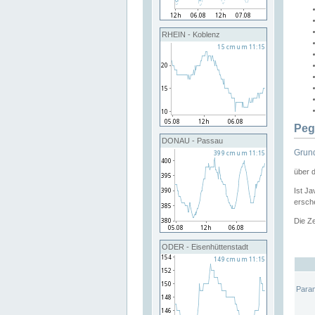
RHEIN - Koblenz
Peg
DONAU - Passau
Grund
über 
Ist Ja
ersche
Die Ze
ODER - Eisenhüttenstadt
Para