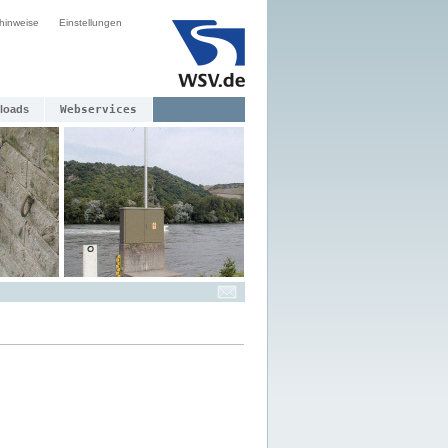
hinweise
Einstellungen
loads
Webservices