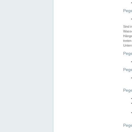
Pege
Sind 
Wasser
Hänge
treten
Unter
Pege
Pege
Pege
Pege