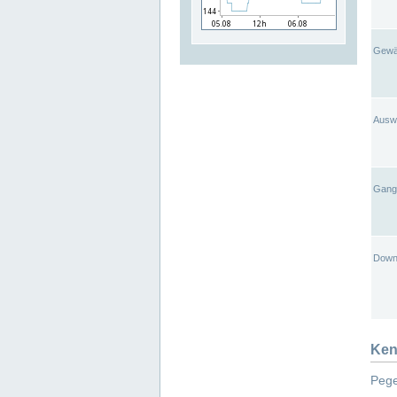
Gewä
Ausw
Gangl
Down
Ken
Pege