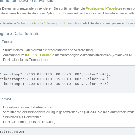
iff auf die Download-Funktion
e Daten herunterzuladen, navigieren Sie zunächst über die
Pegelauswahl-Tabelle
zu einem ge
datenseite finden Sie dann die Option zum Download der historischen Messdaten unterhalb
ne detaillierte
Schritt-für-Schritt-Anleitung mit Screenshots
führt Sie durch den gesamten Down
ügbare Datenformate
-Format
Strukturiertes Datenformat für programmatische Verarbeitung
Zeitstempel im
ISO 8601-Format
↗
mit vollständigen Zeitzoneninformation (Offset von 
Dezimalpunkt als Trennzeichen
"timestamp":"2000-01-01T01:00:00+01:00","value":646},

"timestamp":"2000-01-01T01:15:00+01:00","value":646},

"timestamp":"2000-01-01T01:30:00+01:00","value":645}

Format
Excel-kompatibles Tabellenformat
Vereinfachte Zeitstempeldarstellung in gesetzlicher Zeit (MEZ/MESZ mit Sommerzeitumstel
Semikolon als Feldtrenner
Dezimalkomma (deutsche Notation)
estamp;value
