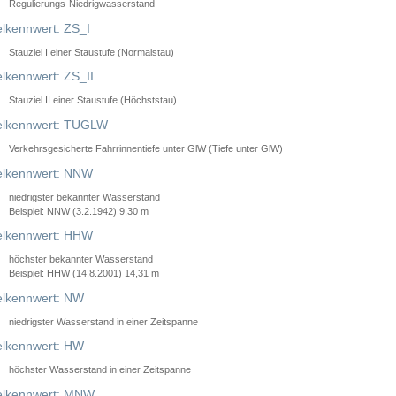
Regulierungs-Niedrigwasserstand
lkennwert: ZS_I
Stauziel I einer Staustufe (Normalstau)
lkennwert: ZS_II
Stauziel II einer Staustufe (Höchststau)
elkennwert: TUGLW
Verkehrsgesicherte Fahrrinnentiefe unter GlW (Tiefe unter GlW)
lkennwert: NNW
niedrigster bekannter Wasserstand
Beispiel: NNW (3.2.1942) 9,30 m
lkennwert: HHW
höchster bekannter Wasserstand
Beispiel: HHW (14.8.2001) 14,31 m
lkennwert: NW
niedrigster Wasserstand in einer Zeitspanne
lkennwert: HW
höchster Wasserstand in einer Zeitspanne
elkennwert: MNW