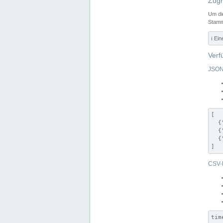
Zugr
Um di
Stamm
ℹ️ Ei
Verf
JSON
[

  {
  {
  {
]
CSV-
tim