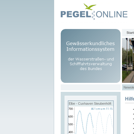
Start
Newsle
Hilf
Elbe - Cuxhaven Steubenhöft