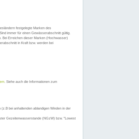
esländern festgelegte Marken des
Sind immer für einen Gewässerabschnitt gültig.
. Bei Erreichen dieser Marken (Hochwasser)
erabschnitt in Kraft bzw. werden bei
tem
. Siehe auch die Informationen zum
 (z.B bei anhaltenden ablandigen Winden in der
drigster Gezeitenwasserstande (NGzW) bzw. "Lowest