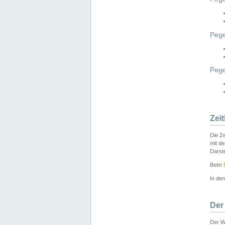
Pege
Peg
Zei
Die Ze
mit d
Darst
Beim
In de
Der
Der W