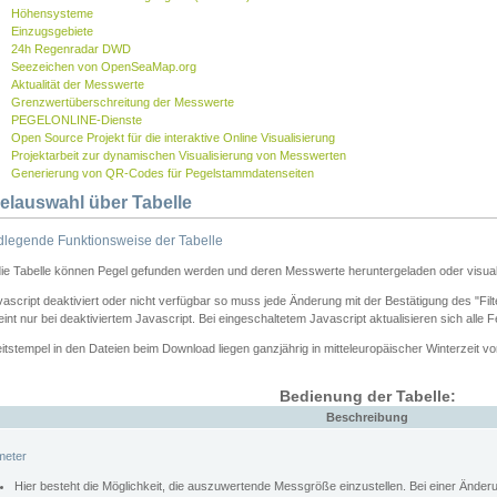
Höhensysteme
Einzugsgebiete
24h Regenradar DWD
Seezeichen von OpenSeaMap.org
Aktualität der Messwerte
Grenzwertüberschreitung der Messwerte
PEGELONLINE-Dienste
Open Source Projekt für die interaktive Online Visualisierung
Projektarbeit zur dynamischen Visualisierung von Messwerten
Generierung von QR-Codes für Pegelstammdatenseiten
elauswahl über Tabelle
legende Funktionsweise der Tabelle
die Tabelle können Pegel gefunden werden und deren Messwerte heruntergeladen oder visuali
vascript deaktiviert oder nicht verfügbar so muss jede Änderung mit der Bestätigung des "Filt
int nur bei deaktiviertem Javascript. Bei eingeschaltetem Javascript aktualisieren sich alle 
itstempel in den Dateien beim Download liegen ganzjährig in mitteleuropäischer Winterzeit vo
Bedienung der Tabelle:
Beschreibung
meter
Hier besteht die Möglichkeit, die auszuwertende Messgröße einzustellen. Bei einer Ände