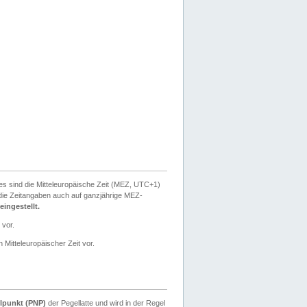
ies sind die Mitteleuropäische Zeit (MEZ, UTC+1)
ie Zeitangaben auch auf ganzjährige MEZ-
ingestellt.
 vor.
 Mitteleuropäischer Zeit vor.
lpunkt (PNP)
der Pegellatte und wird in der Regel