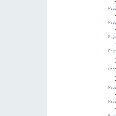
Pege
Pege
Peg
Pege
Pege
Pege
Pege
Peg