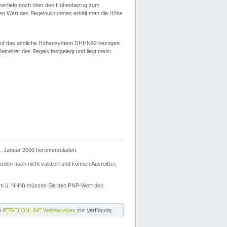
ssertiefe noch über den Höhenbezug zum
en Wert des Pegelnullpunktes erhält man die Höhe
d auf das amtliche Höhensystem DHHN92 bezogen
reiber des Pegels festgelegt und liegt meist
. Januar 2000 herunterzuladen.
den noch nicht validiert und können Ausreißer,
(m ü. NHN) müssen Sie den PNP-Wert des
ie
PEGELONLINE Webservices
zur Verfügung.