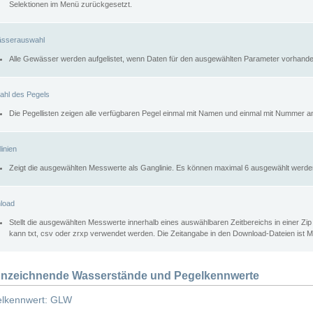
Selektionen im Menü zurückgesetzt.
sserauswahl
Alle Gewässer werden aufgelistet, wenn Daten für den ausgewählten Parameter vorhande
ahl des Pegels
Die Pegellisten zeigen alle verfügbaren Pegel einmal mit Namen und einmal mit Nummer a
inien
Zeigt die ausgewählten Messwerte als Ganglinie. Es können maximal 6 ausgewählt werde
load
Stellt die ausgewählten Messwerte innerhalb eines auswählbaren Zeitbereichs in einer Zi
kann txt, csv oder zrxp verwendet werden. Die Zeitangabe in den Download-Dateien ist 
nzeichnende Wasserstände und Pegelkennwerte
lkennwert: GLW