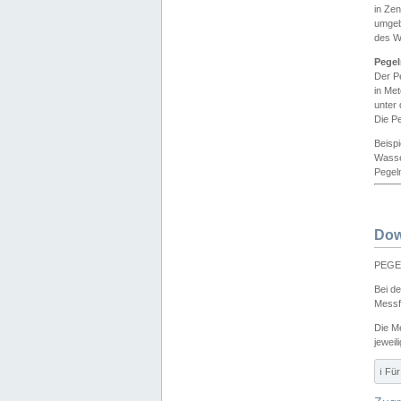
in Ze
umgeb
des W
Pegel
Der P
in Me
unter
Die Pe
Beisp
Wasse
Pegeln
Dow
PEGEL
Bei d
Messf
Die M
jeweil
ℹ️ F