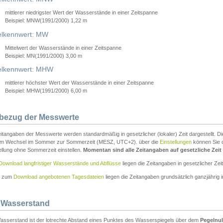
mittlerer niedrigster Wert der Wasserstände in einer Zeitspanne
Beispiel: MNW(1991/2000) 1,22 m
lkennwert: MW
Mittelwert der Wasserstände in einer Zeitspanne
Beispiel: MN(1991/2000) 3,00 m
elkennwert: MHW
mittlerer höchster Wert der Wasserstände in einer Zeitspanne
Beispiel: MHW(1991/2000) 6,00 m
tbezug der Messwerte
itangaben der Messwerte werden standardmäßig in gesetzlicher (lokaler) Zeit dargestellt. D
em Wechsel im Sommer zur Sommerzeit (MESZ, UTC+2). über die
Einstellungen
können Sie d
ellung ohne Sommerzeit einstellen.
Momentan sind alle Zeitangaben auf gesetzliche Zeit e
Download langfristiger Wasserstände und Abflüsse
liegen die Zeitangaben in gesetzlicher Zeit
n zum
Download angebotenen Tagesdateien
liegen die Zeitangaben grundsätzlich ganzjährig in
 Wasserstand
asserstand ist der lotrechte Abstand eines Punktes des Wasserspiegels über dem
Pegelnul