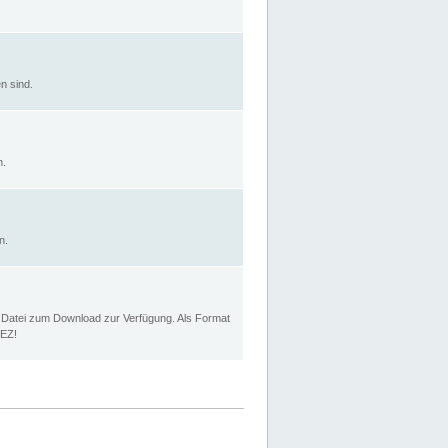
n sind.
n.
n.
p Datei zum Download zur Verfügung. Als Format
MEZ!