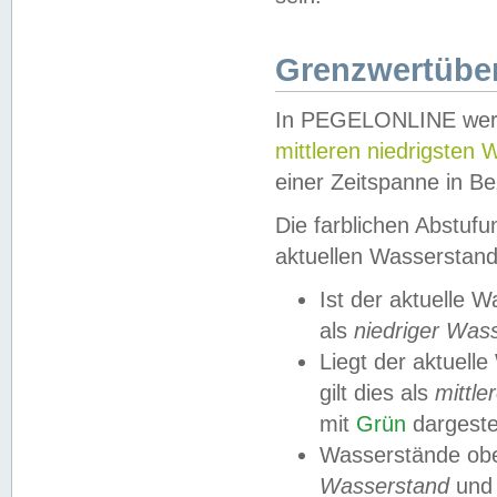
Grenzwertüber
In PEGELONLINE werde
mittleren niedrigsten
einer Zeitspanne in Be
Die farblichen Abstuf
aktuellen Wasserstand
Ist der aktuelle 
als
niedriger Was
Liegt der aktue
gilt dies als
mittle
mit
Grün
dargestel
Wasserstände obe
Wasserstand
und