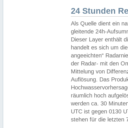
24 Stunden R
Als Quelle dient ein n
gleitende 24h-Aufsum
Dieser Layer enthält
handelt es sich um di
angeeichten“ Radarnie
der Radar- mit den O
Mittelung von Differe
Auflösung. Das Produk
Hochwasservorhersagez
räumlich hoch aufgelö
werden ca. 30 Minuten
UTC ist gegen 0130 UTC
stehen für die letzten