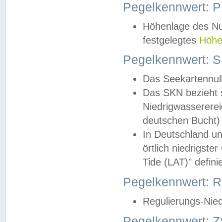
Pegelkennwert: 
Höhenlage des Nul
festgelegtes
Höhe
Pegelkennwert: 
Das Seekartennull
Das SKN bezieht s
Niedrigwassererei
deutschen Bucht) 
In Deutschland un
örtlich niedrigst
Tide (LAT)" definie
Pegelkennwert:
Regulierungs-Nie
Pegelkennwert: Z