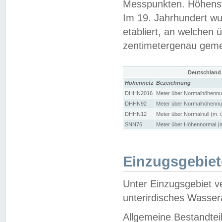
Messpunkten. Höhensy
Im 19. Jahrhundert wu
etabliert, an welchen 
zentimetergenau gem
Deutschland
Höhennetz
Bezeichnung
DHHN2016
Meter über Normalhöhennul
DHHN92
Meter über Normalhöhennul
DHHN12
Meter über Normalnull (m. 
SNN76
Meter über Höhennormal (m
Einzugsgebiet
Unter Einzugsgebiet v
unterirdisches Wasser
Allgemeine Bestandtei