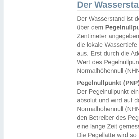
Der Wasserst
Der Wasserstand ist d
über dem
Pegelnullp
Zentimeter angegeben
die lokale Wassertie
aus. Erst durch die A
Wert des Pegelnullpun
Normalhöhennull (NHN
Pegelnullpunkt (PNP)
Der Pegelnullpunkt ei
absolut und wird auf
Normalhöhennull (NHN
den Betreiber des Pege
eine lange Zeit geme
Die Pegellatte wird s