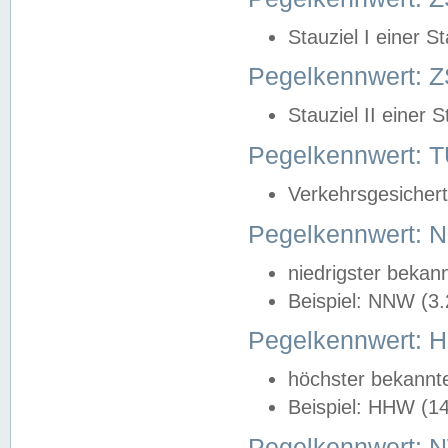
Stauziel I einer S
Pegelkennwert: Z
Stauziel II einer 
Pegelkennwert:
Verkehrsgesichert
Pegelkennwert:
niedrigster bekan
Beispiel: NNW (3
Pegelkennwert:
höchster bekannt
Beispiel: HHW (1
Pegelkennwert: 