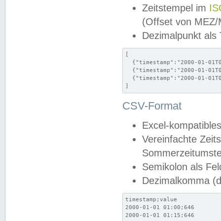
Zeitstempel im
IS
(Offset von MEZ
Dezimalpunkt als
[

  {"timestamp":"2000-01-01T0
  {"timestamp":"2000-01-01T0
  {"timestamp":"2000-01-01T0
]
CSV-Format
Excel-kompatibles
Vereinfachte Zeit
Sommerzeitumstel
Semikolon als Fel
Dezimalkomma (de
timestamp;value

2000-01-01 01:00;646

2000-01-01 01:15;646
