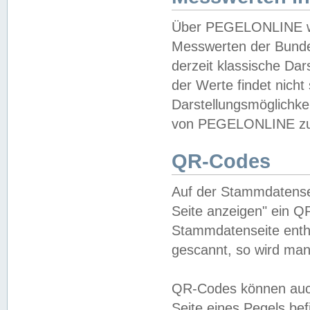
Über PEGELONLINE wer
Messwerten der Bundes
derzeit klassische Da
der Werte findet nicht 
Darstellungsmöglichkei
von PEGELONLINE zu 
QR-Codes
Auf der Stammdatensei
Seite anzeigen" ein Q
Stammdatenseite enthä
gescannt, so wird man
QR-Codes können auc
Seite eines Pegels be