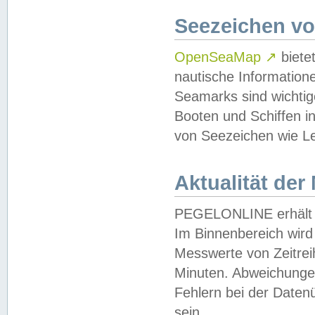
Seezeichen v
OpenSeaMap
↗
biete
nautische Information
Seamarks sind wichtig
Booten und Schiffen i
von Seezeichen wie Le
Aktualität der
PEGELONLINE erhält u
Im Binnenbereich wird 
Messwerte von Zeitreih
Minuten. Abweichungen
Fehlern bei der Daten
sein.