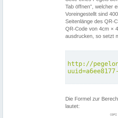
Tab öffnen", welcher 
Voreingestellt sind 4
Seitenlänge des QR-C
QR-Code von 4cm × 4c
ausdrucken, so setzt 
http://pegelo
uuid=a6ee8177
Die Formel zur Berech
lautet:
			(DPI × Druckkantenlänge in cm) ÷ 2,54 = Kantenlänge in Pixel
