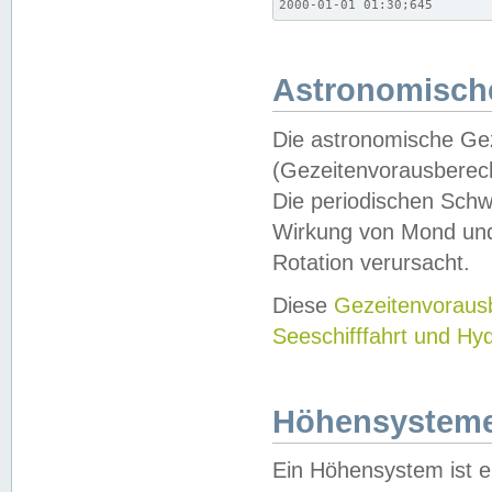
2000-01-01 01:30;645
Astronomische
Die astronomische Gez
(Gezeitenvorausberec
Die periodischen Schw
Wirkung von Mond und
Rotation verursacht.
Diese
Gezeitenvorau
Seeschifffahrt und Hy
Höhensystem
Ein Höhensystem ist e