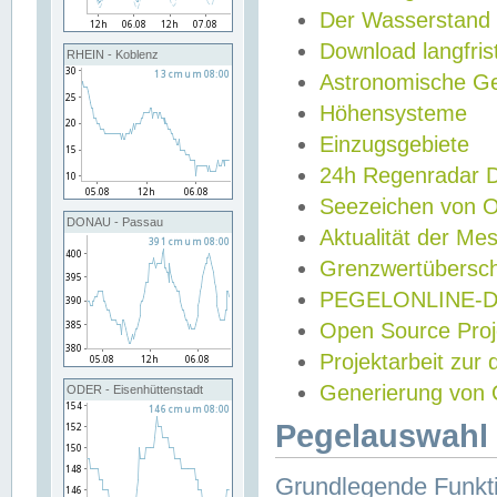
Der Wasserstand
Download langfris
RHEIN - Koblenz
Astronomische Gez
Höhensysteme
Einzugsgebiete
24h Regenradar
Seezeichen von 
DONAU - Passau
Aktualität der Me
Grenzwertübersch
PEGELONLINE-Di
Open Source Projek
Projektarbeit zur
Generierung von 
ODER - Eisenhüttenstadt
Pegelauswahl 
Grundlegende Funkti