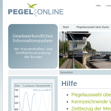
Hilfe
Link
Start
Pegelauswahl über Karte
Newsletter
Hilfe
Elbe - Cuxhaven Steubenhöft
Pegelauswahl übe
Kennzeichnende 
Zeitbezug der Me