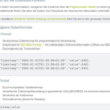
iff auf die Download-Funktion
e Daten herunterzuladen, navigieren Sie zunächst über die
Pegelauswahl-Tabelle
zu einem ge
datenseite finden Sie dann die Option zum Download der historischen Messdaten unterhalb
ne detaillierte
Schritt-für-Schritt-Anleitung mit Screenshots
führt Sie durch den gesamten Down
ügbare Datenformate
-Format
Strukturiertes Datenformat für programmatische Verarbeitung
Zeitstempel im
ISO 8601-Format
↗
mit vollständigen Zeitzoneninformation (Offset von 
Dezimalpunkt als Trennzeichen
"timestamp":"2000-01-01T01:00:00+01:00","value":646},

"timestamp":"2000-01-01T01:15:00+01:00","value":646},

"timestamp":"2000-01-01T01:30:00+01:00","value":645}

Format
Excel-kompatibles Tabellenformat
Vereinfachte Zeitstempeldarstellung in gesetzlicher Zeit (MEZ/MESZ mit Sommerzeitumstel
Semikolon als Feldtrenner
Dezimalkomma (deutsche Notation)
estamp;value
