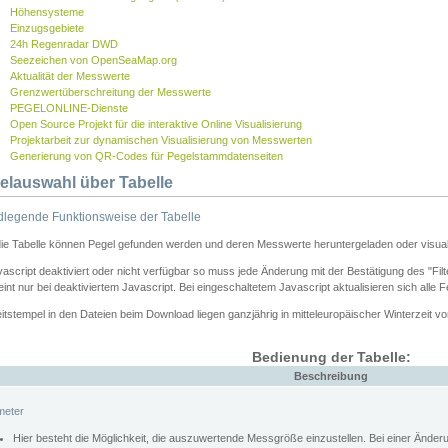
Höhensysteme
Einzugsgebiete
24h Regenradar DWD
Seezeichen von OpenSeaMap.org
Aktualität der Messwerte
Grenzwertüberschreitung der Messwerte
PEGELONLINE-Dienste
Open Source Projekt für die interaktive Online Visualisierung
Projektarbeit zur dynamischen Visualisierung von Messwerten
Generierung von QR-Codes für Pegelstammdatenseiten
elauswahl über Tabelle
legende Funktionsweise der Tabelle
die Tabelle können Pegel gefunden werden und deren Messwerte heruntergeladen oder visuali
vascript deaktiviert oder nicht verfügbar so muss jede Änderung mit der Bestätigung des "Filt
int nur bei deaktiviertem Javascript. Bei eingeschaltetem Javascript aktualisieren sich alle 
itstempel in den Dateien beim Download liegen ganzjährig in mitteleuropäischer Winterzeit vo
Bedienung der Tabelle:
Beschreibung
meter
Hier besteht die Möglichkeit, die auszuwertende Messgröße einzustellen. Bei einer Ände