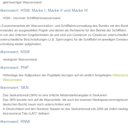
gleichwertiger Wasserstand
lkennwert: HSW, Marke I, Marke II und Marke III
HSW – höchster Schifffahrtswasserstand
in Zusammenarbeit der Wasserstraßen- und Schifffahrtsverwaltung des Bundes mit den Bund
standes an ausgewählten Pegeln und dienen als Richtwerte für den Betrieb der Schifffahrt. 
n von den örtlichen Gegebenheiten ab und sind von Gewässer zu Gewässer unterschiedlich
 unterschiedliche Beschränkungen (z.B. Sperrungen) für die Schifffahrt im jeweiligen Gewäss
schreitung wieder aufgehoben.
lkennwert: NSW
niedrigster Wasserstand
lkennwert: PNP
Höhenlage des Nullpunktes der Pegellatte bezogen auf ein amtlich festgelegtes
Höhensys
Wasserstand
.
lkennwert: SKN
Das Seekartennull (SKN) ist eine örtliche Mindesttiefenangabe in Seekarten.
Das SKN bezieht sich auf die Wassertiefe, die auch bei extemen Niedrigwasserereignissen
deutschen Bucht) kaum noch unterschritten wird.
In Deutschland und den Nordsee-Staaten ist das Seekartennull seit 2005 als örtlich nie
Astronomical Tide (LAT)" definiert.
lkennwert: RNW