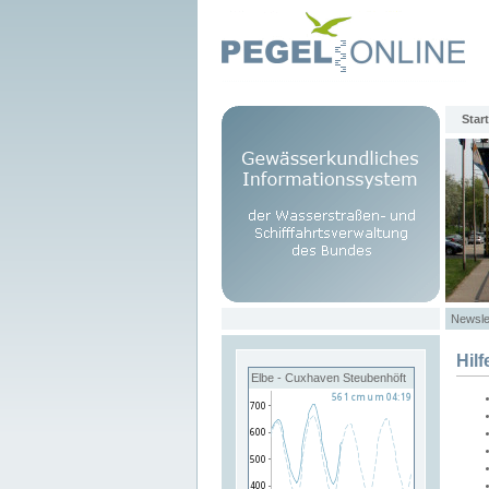
Start
Newsle
Hilf
Elbe - Cuxhaven Steubenhöft