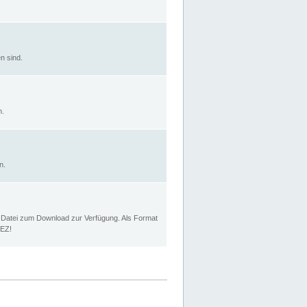
n sind.
n.
n.
p Datei zum Download zur Verfügung. Als Format
MEZ!