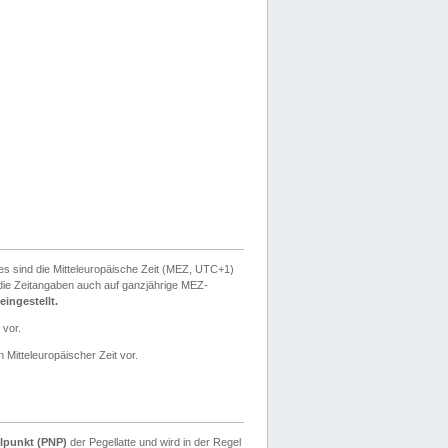
ies sind die Mitteleuropäische Zeit (MEZ, UTC+1)
ie Zeitangaben auch auf ganzjährige MEZ-
ingestellt.
 vor.
 Mitteleuropäischer Zeit vor.
lpunkt (PNP)
der Pegellatte und wird in der Regel