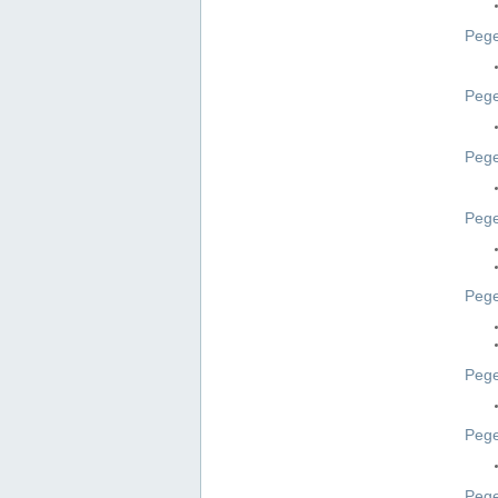
Pege
Pege
Peg
Pege
Pege
Pege
Pege
Peg