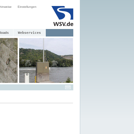
hinweise
Einstellungen
loads
Webservices