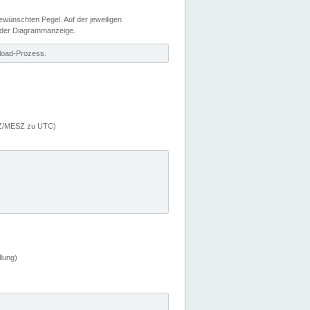
wünschten Pegel. Auf der jeweiligen
 der Diagrammanzeige.
load-Prozess.
MEZ/MESZ zu UTC)
lung)