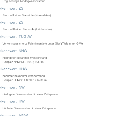
Regulierungs-Niedrigwasserstand
lkennwert: ZS_I
Stauziel I einer Staustufe (Normalstau)
lkennwert: ZS_II
Stauziel II einer Staustufe (Höchststau)
elkennwert: TUGLW
Verkehrsgesicherte Fahrrinnentiefe unter GlW (Tiefe unter GlW)
lkennwert: NNW
niedrigster bekannter Wasserstand
Beispiel: NNW (3.2.1942) 9,30 m
lkennwert: HHW
höchster bekannter Wasserstand
Beispiel: HHW (14.8.2001) 14,31 m
lkennwert: NW
niedrigster Wasserstand in einer Zeitspanne
lkennwert: HW
höchster Wasserstand in einer Zeitspanne
elkennwert: MNW