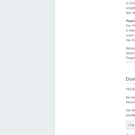
in Ze
umgeb
des W
Pegel
Der P
in Me
unter
Die Pe
Beisp
Wasse
Pegeln
Dow
PEGEL
Bei d
Messf
Die M
jeweil
ℹ️ F