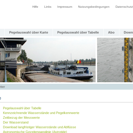
Hilfe
Links
Impressum
Nutzungsbedingungen
Datenschutz
Pegelauswahl über Karte
Pegelauswahl über Tabelle
Abo
Down
tter
e
Pegelauswahl über Tabelle
Kennzeichnende Wasserstände und Pegelkennwerte
Zeitbezug der Messwerte
Der Wasserstand
Download langfristiger Wasserstände und Abflüsse
Astronomische Gezeitenganglinie (Astrotide)