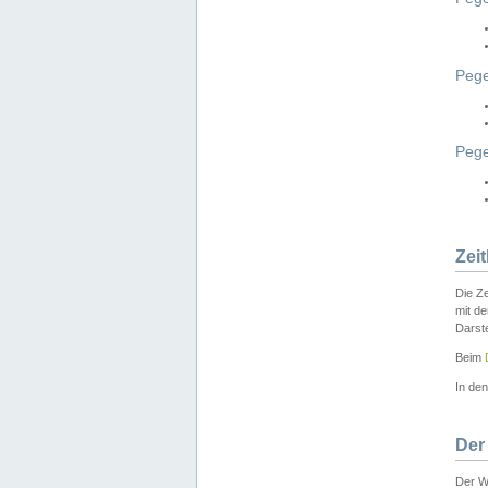
Pege
Peg
Zei
Die Ze
mit d
Darst
Beim
In de
Der
Der W