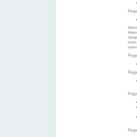
Pege
Sind 
Wasser
Hänge
treten
Unter
Pege
Pege
Pege
Pege