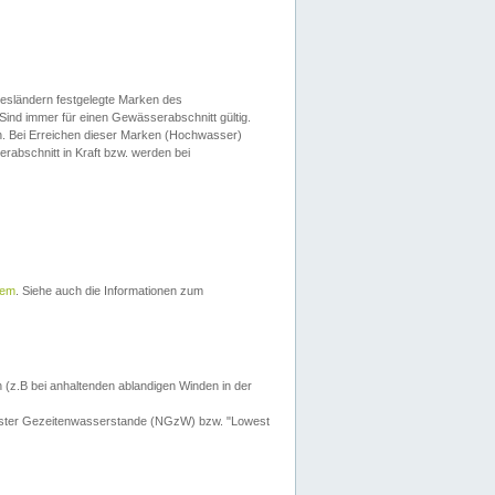
esländern festgelegte Marken des
Sind immer für einen Gewässerabschnitt gültig.
. Bei Erreichen dieser Marken (Hochwasser)
erabschnitt in Kraft bzw. werden bei
tem
. Siehe auch die Informationen zum
 (z.B bei anhaltenden ablandigen Winden in der
drigster Gezeitenwasserstande (NGzW) bzw. "Lowest