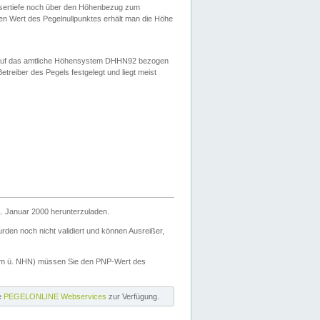
ssertiefe noch über den Höhenbezug zum
en Wert des Pegelnullpunktes erhält man die Höhe
d auf das amtliche Höhensystem DHHN92 bezogen
reiber des Pegels festgelegt und liegt meist
. Januar 2000 herunterzuladen.
den noch nicht validiert und können Ausreißer,
(m ü. NHN) müssen Sie den PNP-Wert des
ie
PEGELONLINE Webservices
zur Verfügung.