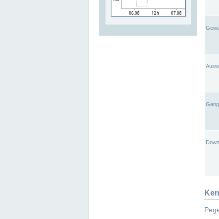
Gewä
Ausw
Gangl
Down
Ken
Pege