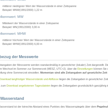
mittlerer niedrigster Wert der Wasserstände in einer Zeitspanne
Beispiel: MNW(1991/2000) 1,22 m
lkennwert: MW
Mittelwert der Wasserstände in einer Zeitspanne
Beispiel: MN(1991/2000) 3,00 m
elkennwert: MHW
mittlerer höchster Wert der Wasserstände in einer Zeitspanne
Beispiel: MHW(1991/2000) 6,00 m
tbezug der Messwerte
itangaben der Messwerte werden standardmäßig in gesetzlicher (lokaler) Zeit dargestellt. D
em Wechsel im Sommer zur Sommerzeit (MESZ, UTC+2). über die
Einstellungen
können Sie d
ellung ohne Sommerzeit einstellen.
Momentan sind alle Zeitangaben auf gesetzliche Zeit e
Download langfristiger Wasserstände und Abflüsse
liegen die Zeitangaben in gesetzlicher Zeit
n zum
Download angebotenen Tagesdateien
liegen die Zeitangaben grundsätzlich ganzjährig in
 Wasserstand
asserstand ist der lotrechte Abstand eines Punktes des Wasserspiegels über dem
Pegelnul