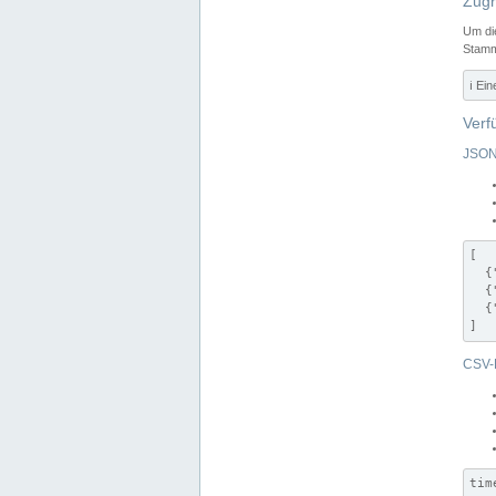
Zugr
Um di
Stamm
ℹ️ Ei
Verf
JSON
[

  {
  {
  {
]
CSV-
tim