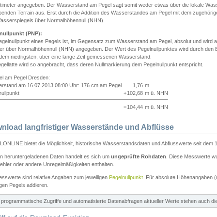
ntimeter angegeben. Der Wasserstand am Pegel sagt somit weder etwas über die lokale Wa
enden Terrain aus. Erst durch die Addition des Wasserstandes am Pegel mit dem zugehörig
asserspiegels über Normalhöhennull (NHN).
nullpunkt (PNP):
egelnullpunkt eines Pegels ist, im Gegensatz zum Wasserstand am Pegel, absolut und wir
ter über Normalhöhennull (NHN) angegeben. Der Wert des Pegelnullpunktes wird durch den Bet
 dem niedrigsten, über eine lange Zeit gemessenen Wasserstand.
gellatte wird so angebracht, dass deren Nullmarkierung dem Pegelnullpunkt entspricht.
iel am Pegel Dresden:
rstand am 16.07.2013 08:00 Uhr: 176 cm am Pegel
1,76
m
ullpunkt
+
102,68
m ü. NHN
=
104,44
m ü. NHN
nload langfristiger Wasserstände und Abflüsse
ONLINE bietet die Möglichkeit, historische Wasserstandsdaten und Abflusswerte seit dem 1
en heruntergeladenen Daten handelt es sich um
ungeprüfte Rohdaten
. Diese Messwerte wur
ehler oder andere Unregelmäßigkeiten enthalten.
esswerte sind relative Angaben zum jeweiligen
Pegelnullpunkt
. Für absolute Höhenangaben 
igen Pegels addieren.
ür programmatische Zugriffe und automatisierte Datenabfragen aktueller Werte stehen auch d