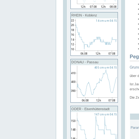
RHEIN - Koblenz
Peg
DONAU - Passau
Grund
über 
Ist Ja
ersche
Die Ze
ODER - Eisenhüttenstadt
Para