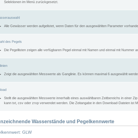
Selektionen im Menü zurückgesetzt.
sserauswahl
Alle Gewässer werden aufgelistet, wenn Daten für den ausgewählten Parameter vorhande
ahl des Pegels
Die Pegellisten zeigen alle verfügbaren Pegel einmal mit Namen und einmal mit Nummer a
inien
Zeigt die ausgewählten Messwerte als Ganglinie. Es können maximal 6 ausgewählt werde
load
Stellt die ausgewählten Messwerte innerhalb eines auswählbaren Zeitbereichs in einer Zi
kann txt, csv oder zrxp verwendet werden. Die Zeitangabe in den Download-Dateien ist 
nzeichnende Wasserstände und Pegelkennwerte
lkennwert: GLW