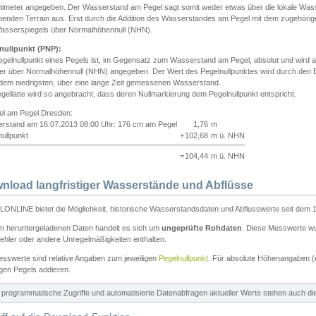
ntimeter angegeben. Der Wasserstand am Pegel sagt somit weder etwas über die lokale Wa
enden Terrain aus. Erst durch die Addition des Wasserstandes am Pegel mit dem zugehörig
asserspiegels über Normalhöhennull (NHN).
nullpunkt (PNP):
egelnullpunkt eines Pegels ist, im Gegensatz zum Wasserstand am Pegel, absolut und wir
ter über Normalhöhennull (NHN) angegeben. Der Wert des Pegelnullpunktes wird durch den Bet
 dem niedrigsten, über eine lange Zeit gemessenen Wasserstand.
gellatte wird so angebracht, dass deren Nullmarkierung dem Pegelnullpunkt entspricht.
iel am Pegel Dresden:
rstand am 16.07.2013 08:00 Uhr: 176 cm am Pegel
1,76
m
ullpunkt
+
102,68
m ü. NHN
=
104,44
m ü. NHN
nload langfristiger Wasserstände und Abflüsse
ONLINE bietet die Möglichkeit, historische Wasserstandsdaten und Abflusswerte seit dem 1
en heruntergeladenen Daten handelt es sich um
ungeprüfte Rohdaten
. Diese Messwerte wur
ehler oder andere Unregelmäßigkeiten enthalten.
esswerte sind relative Angaben zum jeweiligen
Pegelnullpunkt
. Für absolute Höhenangaben 
igen Pegels addieren.
ür programmatische Zugriffe und automatisierte Datenabfragen aktueller Werte stehen auch d