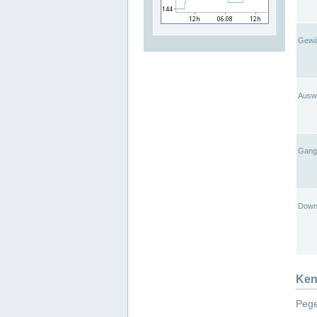
Gewä
Ausw
Gangl
Down
Ken
Pege