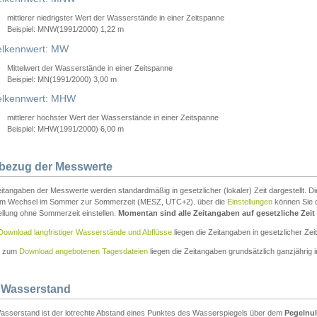
mittlerer niedrigster Wert der Wasserstände in einer Zeitspanne
Beispiel: MNW(1991/2000) 1,22 m
lkennwert: MW
Mittelwert der Wasserstände in einer Zeitspanne
Beispiel: MN(1991/2000) 3,00 m
elkennwert: MHW
mittlerer höchster Wert der Wasserstände in einer Zeitspanne
Beispiel: MHW(1991/2000) 6,00 m
tbezug der Messwerte
itangaben der Messwerte werden standardmäßig in gesetzlicher (lokaler) Zeit dargestellt. D
em Wechsel im Sommer zur Sommerzeit (MESZ, UTC+2). über die
Einstellungen
können Sie d
ellung ohne Sommerzeit einstellen.
Momentan sind alle Zeitangaben auf gesetzliche Zeit e
Download langfristiger Wasserstände und Abflüsse
liegen die Zeitangaben in gesetzlicher Zeit
n zum
Download angebotenen Tagesdateien
liegen die Zeitangaben grundsätzlich ganzjährig in
 Wasserstand
asserstand ist der lotrechte Abstand eines Punktes des Wasserspiegels über dem
Pegelnul