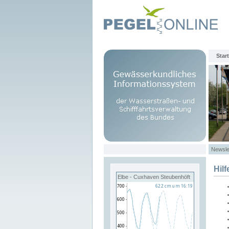
Start
Newsle
Hilf
Elbe - Cuxhaven Steubenhöft