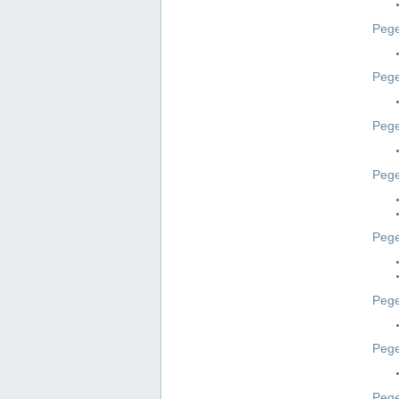
Pege
Pege
Peg
Pege
Pege
Pege
Pege
Peg