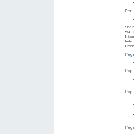
Pege
Sind 
Wasser
Hänge
treten
Unter
Pege
Pege
Pege
Pege