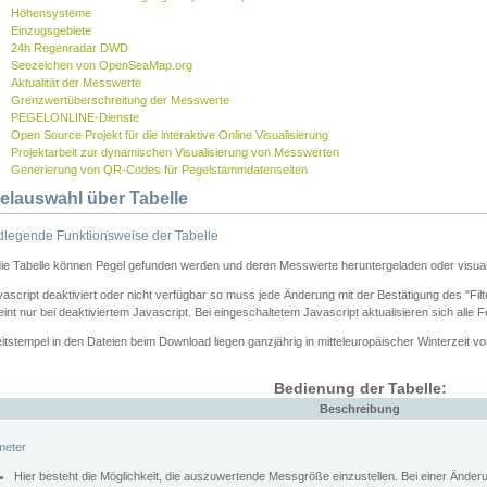
Höhensysteme
Einzugsgebiete
24h Regenradar DWD
Seezeichen von OpenSeaMap.org
Aktualität der Messwerte
Grenzwertüberschreitung der Messwerte
PEGELONLINE-Dienste
Open Source Projekt für die interaktive Online Visualisierung
Projektarbeit zur dynamischen Visualisierung von Messwerten
Generierung von QR-Codes für Pegelstammdatenseiten
elauswahl über Tabelle
legende Funktionsweise der Tabelle
die Tabelle können Pegel gefunden werden und deren Messwerte heruntergeladen oder visuali
vascript deaktiviert oder nicht verfügbar so muss jede Änderung mit der Bestätigung des "Filt
int nur bei deaktiviertem Javascript. Bei eingeschaltetem Javascript aktualisieren sich alle 
itstempel in den Dateien beim Download liegen ganzjährig in mitteleuropäischer Winterzeit vo
Bedienung der Tabelle:
Beschreibung
meter
Hier besteht die Möglichkeit, die auszuwertende Messgröße einzustellen. Bei einer Ände