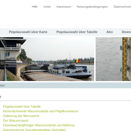
Hilfe
Links
Impressum
Nutzungsbedingungen
Datenschutz
Pegelauswahl über Karte
Pegelauswahl über Tabelle
Abo
Down
tter
e
Pegelauswahl über Tabelle
Kennzeichnende Wasserstände und Pegelkennwerte
Zeitbezug der Messwerte
Der Wasserstand
Download langfristiger Wasserstände und Abflüsse
Astronomische Gezeitenganglinie (Astrotide)