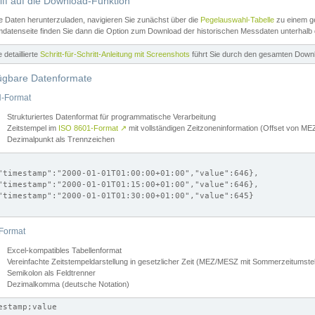
iff auf die Download-Funktion
e Daten herunterzuladen, navigieren Sie zunächst über die
Pegelauswahl-Tabelle
zu einem ge
datenseite finden Sie dann die Option zum Download der historischen Messdaten unterhalb
ne detaillierte
Schritt-für-Schritt-Anleitung mit Screenshots
führt Sie durch den gesamten Down
ügbare Datenformate
-Format
Strukturiertes Datenformat für programmatische Verarbeitung
Zeitstempel im
ISO 8601-Format
↗
mit vollständigen Zeitzoneninformation (Offset von 
Dezimalpunkt als Trennzeichen
"timestamp":"2000-01-01T01:00:00+01:00","value":646},

"timestamp":"2000-01-01T01:15:00+01:00","value":646},

"timestamp":"2000-01-01T01:30:00+01:00","value":645}

Format
Excel-kompatibles Tabellenformat
Vereinfachte Zeitstempeldarstellung in gesetzlicher Zeit (MEZ/MESZ mit Sommerzeitumstel
Semikolon als Feldtrenner
Dezimalkomma (deutsche Notation)
estamp;value
