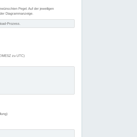
wünschten Pegel. Auf der jeweiligen
 der Diagrammanzeige.
load-Prozess.
MEZ/MESZ zu UTC)
lung)