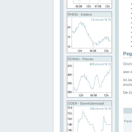
RHEIN - Koblenz
Peg
DONAU - Passau
Grund
über 
Ist Ja
ersche
Die Ze
ODER - Eisenhüttenstadt
Para