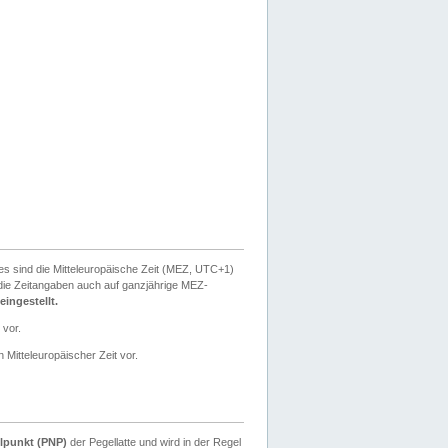
ies sind die Mitteleuropäische Zeit (MEZ, UTC+1)
ie Zeitangaben auch auf ganzjährige MEZ-
ingestellt.
 vor.
 Mitteleuropäischer Zeit vor.
lpunkt (PNP)
der Pegellatte und wird in der Regel