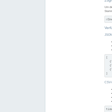
Zugr
Um di
Stamm
ℹ️ Ei
Verf
JSON
[

  {
  {
  {
]
CSV-
tim