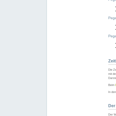
Pege
Peg
Zei
Die Ze
mit d
Darst
Beim
In de
Der
Der W