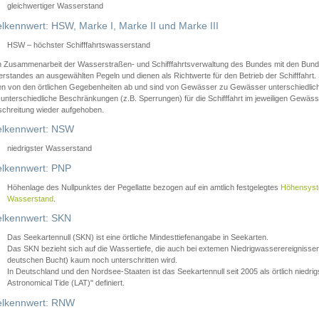
gleichwertiger Wasserstand
lkennwert: HSW, Marke I, Marke II und Marke III
HSW – höchster Schifffahrtswasserstand
in Zusammenarbeit der Wasserstraßen- und Schifffahrtsverwaltung des Bundes mit den Bund
standes an ausgewählten Pegeln und dienen als Richtwerte für den Betrieb der Schifffahrt. 
n von den örtlichen Gegebenheiten ab und sind von Gewässer zu Gewässer unterschiedlich
 unterschiedliche Beschränkungen (z.B. Sperrungen) für die Schifffahrt im jeweiligen Gewäss
schreitung wieder aufgehoben.
lkennwert: NSW
niedrigster Wasserstand
lkennwert: PNP
Höhenlage des Nullpunktes der Pegellatte bezogen auf ein amtlich festgelegtes
Höhensys
Wasserstand
.
lkennwert: SKN
Das Seekartennull (SKN) ist eine örtliche Mindesttiefenangabe in Seekarten.
Das SKN bezieht sich auf die Wassertiefe, die auch bei extemen Niedrigwasserereignissen
deutschen Bucht) kaum noch unterschritten wird.
In Deutschland und den Nordsee-Staaten ist das Seekartennull seit 2005 als örtlich nie
Astronomical Tide (LAT)" definiert.
lkennwert: RNW