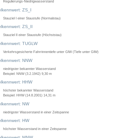
Regulierungs-Niedrigwasserstand
lkennwert: ZS_I
Stauziel I einer Staustufe (Normalstau)
lkennwert: ZS_II
Stauziel II einer Staustufe (Höchststau)
elkennwert: TUGLW
Verkehrsgesicherte Fahrrinnentiefe unter GlW (Tiefe unter GlW)
lkennwert: NNW
niedrigster bekannter Wasserstand
Beispiel: NNW (3.2.1942) 9,30 m
lkennwert: HHW
höchster bekannter Wasserstand
Beispiel: HHW (14.8.2001) 14,31 m
lkennwert: NW
niedrigster Wasserstand in einer Zeitspanne
lkennwert: HW
höchster Wasserstand in einer Zeitspanne
elkennwert: MNW