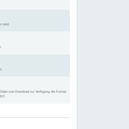
n sind.
n.
n.
p Datei zum Download zur Verfügung. Als Format
MEZ!