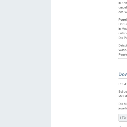
in Ze
umgeb
des W
Pegel
Der P
in Me
unter
Die Pe
Beisp
Wasse
Pegeln
Dow
PEGEL
Bei d
Messf
Die M
jeweil
ℹ️ F