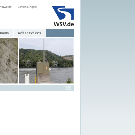
hinweise
Einstellungen
loads
Webservices