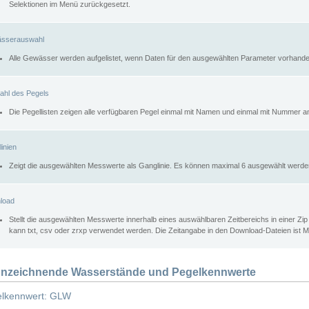
Selektionen im Menü zurückgesetzt.
sserauswahl
Alle Gewässer werden aufgelistet, wenn Daten für den ausgewählten Parameter vorhande
ahl des Pegels
Die Pegellisten zeigen alle verfügbaren Pegel einmal mit Namen und einmal mit Nummer a
inien
Zeigt die ausgewählten Messwerte als Ganglinie. Es können maximal 6 ausgewählt werde
load
Stellt die ausgewählten Messwerte innerhalb eines auswählbaren Zeitbereichs in einer Zi
kann txt, csv oder zrxp verwendet werden. Die Zeitangabe in den Download-Dateien ist 
nzeichnende Wasserstände und Pegelkennwerte
lkennwert: GLW