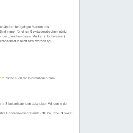
esländern festgelegte Marken des
Sind immer für einen Gewässerabschnitt gültig.
. Bei Erreichen dieser Marken (Hochwasser)
erabschnitt in Kraft bzw. werden bei
tem
. Siehe auch die Informationen zum
 (z.B bei anhaltenden ablandigen Winden in der
drigster Gezeitenwasserstande (NGzW) bzw. "Lowest