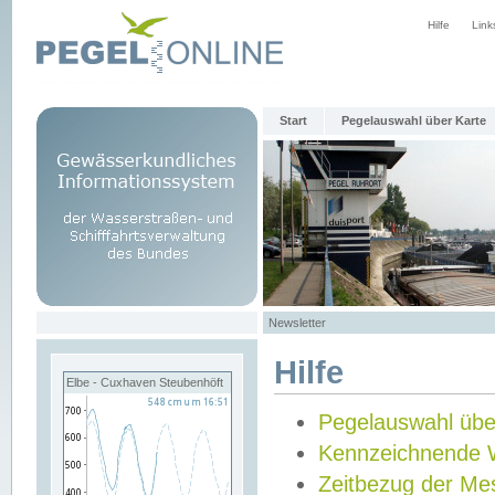
Hilfe
Link
Start
Pegelauswahl über Karte
Newsletter
Hilfe
Elbe - Cuxhaven Steubenhöft
Pegelauswahl übe
Kennzeichnende 
Zeitbezug der Me