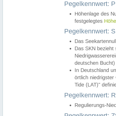
Pegelkennwert: 
Höhenlage des Nul
festgelegtes
Höhe
Pegelkennwert: 
Das Seekartennull
Das SKN bezieht s
Niedrigwassererei
deutschen Bucht) 
In Deutschland un
örtlich niedrigst
Tide (LAT)" definie
Pegelkennwert:
Regulierungs-Nie
Pegelkennwert: Z