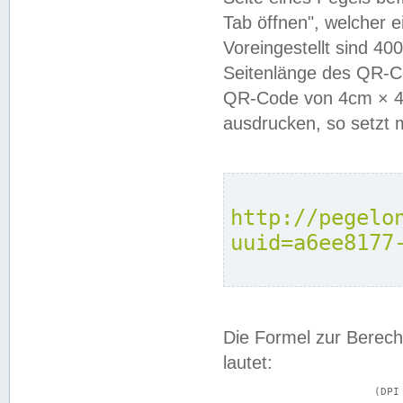
Tab öffnen", welcher 
Voreingestellt sind 4
Seitenlänge des QR-C
QR-Code von 4cm × 4c
ausdrucken, so setzt 
http://pegelo
uuid=a6ee8177
Die Formel zur Berech
lautet:
			(DPI × Druckkantenlänge in cm) ÷ 2,54 = Kantenlänge in Pixel
