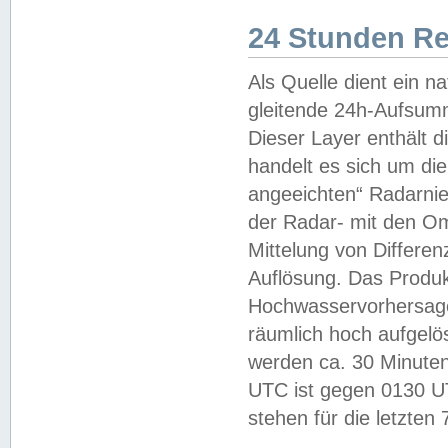
24 Stunden R
Als Quelle dient ein n
gleitende 24h-Aufsum
Dieser Layer enthält
handelt es sich um di
angeeichten“ Radarnie
der Radar- mit den O
Mittelung von Differe
Auflösung. Das Produk
Hochwasservorhersagez
räumlich hoch aufgelö
werden ca. 30 Minuten
UTC ist gegen 0130 UTC
stehen für die letzten