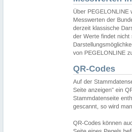
Über PEGELONLINE wer
Messwerten der Bundes
derzeit klassische Da
der Werte findet nicht 
Darstellungsmöglichkei
von PEGELONLINE zu 
QR-Codes
Auf der Stammdatensei
Seite anzeigen" ein Q
Stammdatenseite enthä
gescannt, so wird man
QR-Codes können auc
Seite eines Pegels be