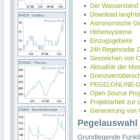
Der Wasserstand
Download langfris
RHEIN - Koblenz
Astronomische Gez
Höhensysteme
Einzugsgebiete
24h Regenradar
Seezeichen von 
DONAU - Passau
Aktualität der Me
Grenzwertübersch
PEGELONLINE-Di
Open Source Projek
Projektarbeit zur
Generierung von 
ODER - Eisenhüttenstadt
Pegelauswahl 
Grundlegende Funkti