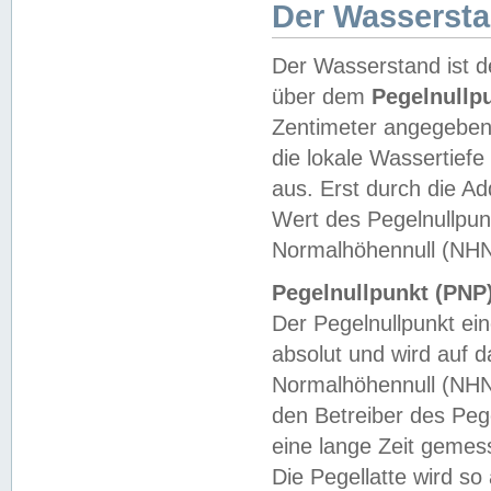
Der Wasserst
Der Wasserstand ist d
über dem
Pegelnullp
Zentimeter angegeben
die lokale Wassertie
aus. Erst durch die A
Wert des Pegelnullpun
Normalhöhennull (NHN
Pegelnullpunkt (PNP)
Der Pegelnullpunkt ei
absolut und wird auf
Normalhöhennull (NHN
den Betreiber des Pege
eine lange Zeit geme
Die Pegellatte wird s