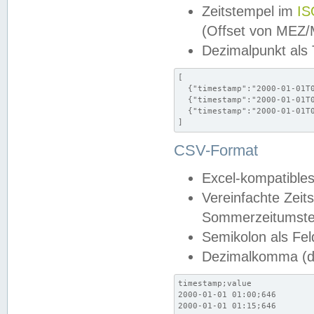
Zeitstempel im
IS
(Offset von MEZ
Dezimalpunkt als
[

  {"timestamp":"2000-01-01T0
  {"timestamp":"2000-01-01T0
  {"timestamp":"2000-01-01T0
]
CSV-Format
Excel-kompatibles
Vereinfachte Zeit
Sommerzeitumstel
Semikolon als Fel
Dezimalkomma (de
timestamp;value

2000-01-01 01:00;646

2000-01-01 01:15;646
