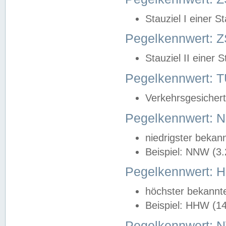
Stauziel I einer S
Pegelkennwert: Z
Stauziel II einer 
Pegelkennwert:
Verkehrsgesichert
Pegelkennwert:
niedrigster bekan
Beispiel: NNW (3
Pegelkennwert:
höchster bekannt
Beispiel: HHW (1
Pegelkennwert: 