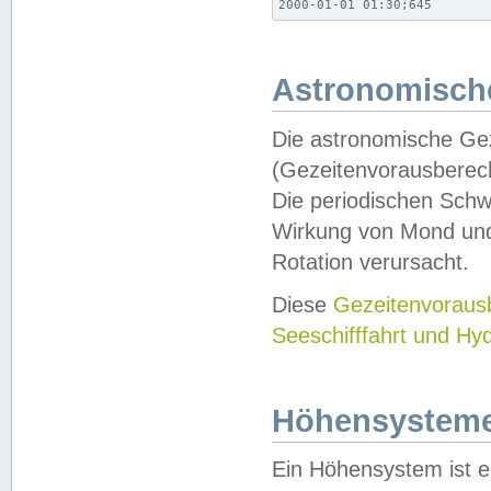
2000-01-01 01:30;645
Astronomische
Die astronomische Gez
(Gezeitenvorausberec
Die periodischen Schw
Wirkung von Mond und
Rotation verursacht.
Diese
Gezeitenvorau
Seeschifffahrt und Hy
Höhensystem
Ein Höhensystem ist e