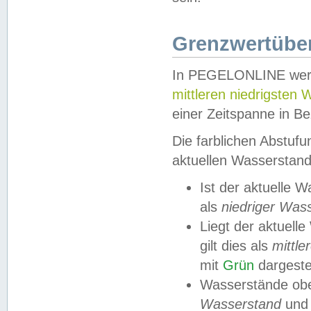
Grenzwertüber
In PEGELONLINE werde
mittleren niedrigsten
einer Zeitspanne in Be
Die farblichen Abstuf
aktuellen Wasserstand
Ist der aktuelle 
als
niedriger Was
Liegt der aktue
gilt dies als
mittle
mit
Grün
dargestel
Wasserstände obe
Wasserstand
und