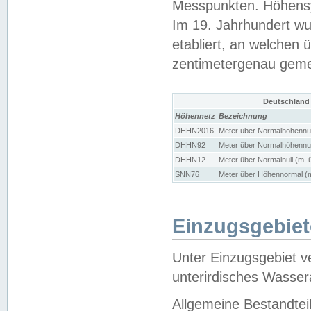
Messpunkten. Höhensy
Im 19. Jahrhundert wu
etabliert, an welchen 
zentimetergenau gem
Deutschland
Höhennetz
Bezeichnung
DHHN2016
Meter über Normalhöhennul
DHHN92
Meter über Normalhöhennul
DHHN12
Meter über Normalnull (m. 
SNN76
Meter über Höhennormal (m
Einzugsgebiet
Unter Einzugsgebiet v
unterirdisches Wasser
Allgemeine Bestandtei