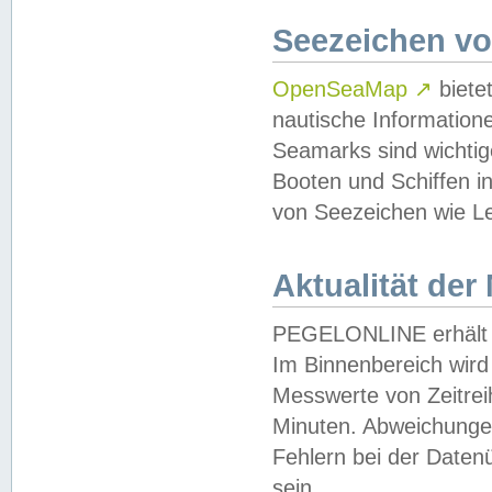
Seezeichen v
OpenSeaMap
↗
biete
nautische Information
Seamarks sind wichtig
Booten und Schiffen i
von Seezeichen wie Le
Aktualität der
PEGELONLINE erhält u
Im Binnenbereich wird 
Messwerte von Zeitreih
Minuten. Abweichungen
Fehlern bei der Daten
sein.