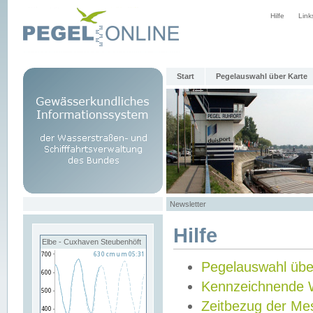
Hilfe
Link
Start
Pegelauswahl über Karte
Newsletter
Hilfe
Elbe - Cuxhaven Steubenhöft
Pegelauswahl übe
Kennzeichnende 
Zeitbezug der Me