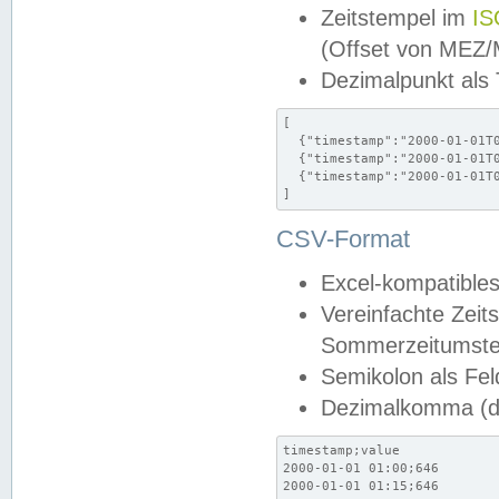
Zeitstempel im
IS
(Offset von MEZ
Dezimalpunkt als
[

  {"timestamp":"2000-01-01T0
  {"timestamp":"2000-01-01T0
  {"timestamp":"2000-01-01T0
]
CSV-Format
Excel-kompatibles
Vereinfachte Zeit
Sommerzeitumstel
Semikolon als Fel
Dezimalkomma (de
timestamp;value

2000-01-01 01:00;646

2000-01-01 01:15;646
