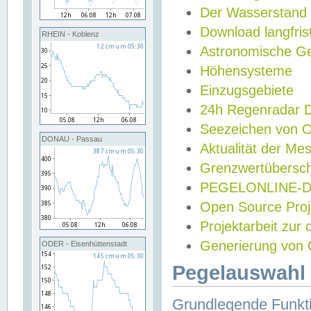
Der Wasserstand
Download langfris
RHEIN - Koblenz
Astronomische Gez
Höhensysteme
Einzugsgebiete
24h Regenradar
Seezeichen von 
DONAU - Passau
Aktualität der Me
Grenzwertübersch
PEGELONLINE-Di
Open Source Projek
Projektarbeit zur
Generierung von 
ODER - Eisenhüttenstadt
Pegelauswahl 
Grundlegende Funkti