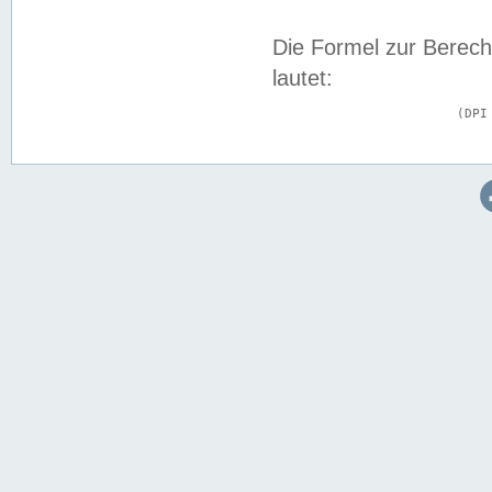
Die Formel zur Berech
lautet:
			(DPI × Druckkantenlänge in cm) ÷ 2,54 = Kantenlänge in Pixel
