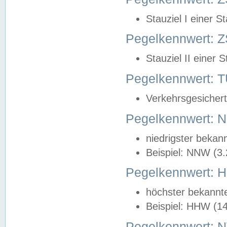
Stauziel I einer S
Pegelkennwert: Z
Stauziel II einer 
Pegelkennwert:
Verkehrsgesichert
Pegelkennwert:
niedrigster bekan
Beispiel: NNW (3
Pegelkennwert:
höchster bekannt
Beispiel: HHW (1
Pegelkennwert: 