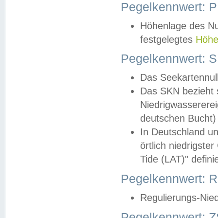
Pegelkennwert: 
Höhenlage des Nul
festgelegtes
Höhe
Pegelkennwert: 
Das Seekartennull
Das SKN bezieht s
Niedrigwassererei
deutschen Bucht) 
In Deutschland un
örtlich niedrigst
Tide (LAT)" definie
Pegelkennwert:
Regulierungs-Nie
Pegelkennwert: Z