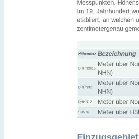
Messpunkten. Höhensy
Im 19. Jahrhundert wu
etabliert, an welchen 
zentimetergenau gem
Bezeichnung
Höhennetz
Meter über Nor
DHHN2016
NHN)
Meter über Nor
DHHN92
NHN)
Meter über Nor
DHHN12
Meter über Hö
SNN76
Einzugsgebiet