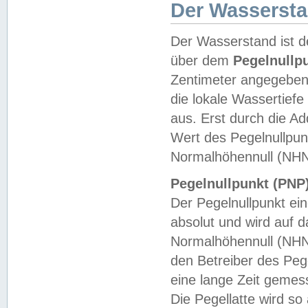
Der Wasserst
Der Wasserstand ist d
über dem
Pegelnullp
Zentimeter angegeben
die lokale Wassertie
aus. Erst durch die A
Wert des Pegelnullpun
Normalhöhennull (NHN
Pegelnullpunkt (PNP)
Der Pegelnullpunkt ei
absolut und wird auf
Normalhöhennull (NHN
den Betreiber des Pege
eine lange Zeit geme
Die Pegellatte wird s