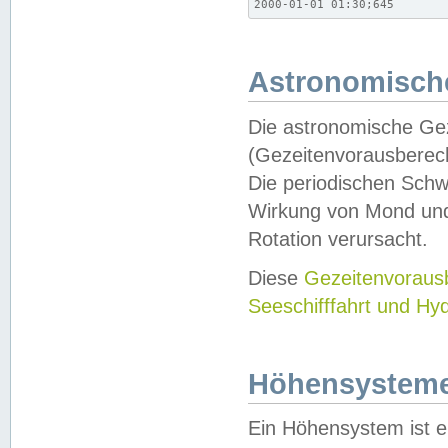
2000-01-01 01:30;645
Astronomische
Die astronomische Gez
(Gezeitenvorausberec
Die periodischen Schw
Wirkung von Mond und
Rotation verursacht.
Diese
Gezeitenvorau
Seeschifffahrt und Hy
Höhensystem
Ein Höhensystem ist e