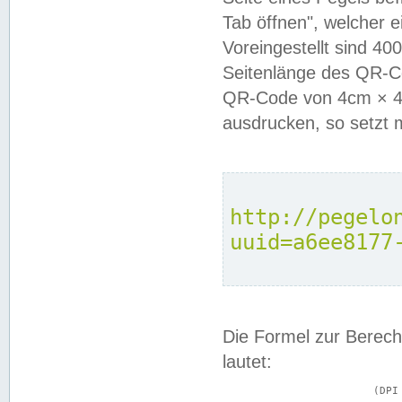
Tab öffnen", welcher 
Voreingestellt sind 4
Seitenlänge des QR-C
QR-Code von 4cm × 4c
ausdrucken, so setzt 
http://pegelo
uuid=a6ee8177
Die Formel zur Berech
lautet:
			(DPI × Druckkantenlänge in cm) ÷ 2,54 = Kantenlänge in Pixel
