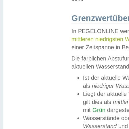
Grenzwertüber
In PEGELONLINE werde
mittleren niedrigsten
einer Zeitspanne in Be
Die farblichen Abstuf
aktuellen Wasserstand
Ist der aktuelle 
als
niedriger Was
Liegt der aktue
gilt dies als
mittle
mit
Grün
dargestel
Wasserstände obe
Wasserstand
und