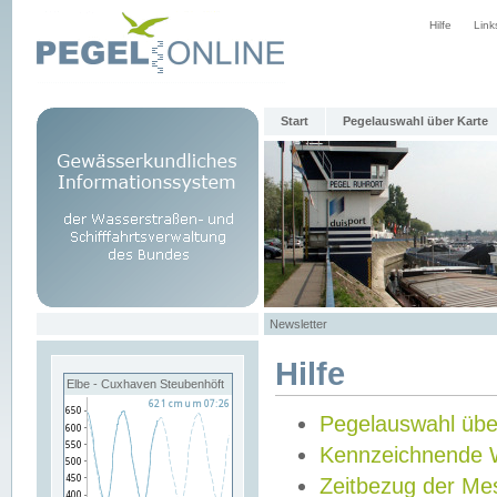
Hilfe
Link
Start
Pegelauswahl über Karte
Newsletter
Hilfe
Elbe - Cuxhaven Steubenhöft
Pegelauswahl übe
Kennzeichnende 
Zeitbezug der Me