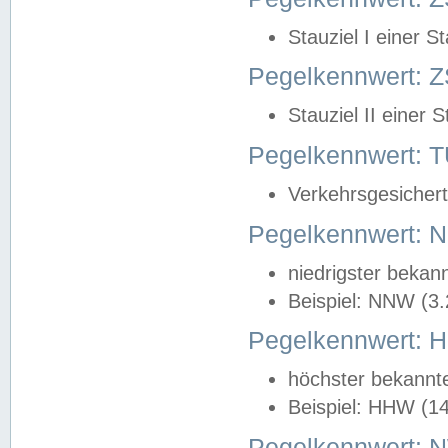
Stauziel I einer S
Pegelkennwert: Z
Stauziel II einer 
Pegelkennwert:
Verkehrsgesichert
Pegelkennwert:
niedrigster bekan
Beispiel: NNW (3
Pegelkennwert:
höchster bekannt
Beispiel: HHW (1
Pegelkennwert: 