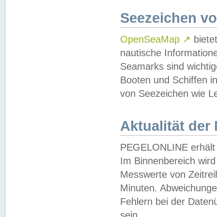
Seezeichen v
OpenSeaMap
↗
biete
nautische Information
Seamarks sind wichtig
Booten und Schiffen i
von Seezeichen wie Le
Aktualität der
PEGELONLINE erhält u
Im Binnenbereich wird 
Messwerte von Zeitreih
Minuten. Abweichungen
Fehlern bei der Daten
sein.