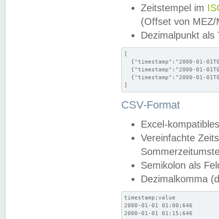
Zeitstempel im
IS
(Offset von MEZ
Dezimalpunkt als
[

  {"timestamp":"2000-01-01T0
  {"timestamp":"2000-01-01T0
  {"timestamp":"2000-01-01T0
]
CSV-Format
Excel-kompatibles
Vereinfachte Zeit
Sommerzeitumstel
Semikolon als Fel
Dezimalkomma (de
timestamp;value

2000-01-01 01:00;646

2000-01-01 01:15;646
