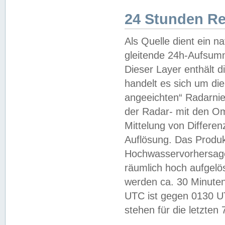
24 Stunden R
Als Quelle dient ein n
gleitende 24h-Aufsum
Dieser Layer enthält
handelt es sich um di
angeeichten“ Radarnie
der Radar- mit den O
Mittelung von Differe
Auflösung. Das Produk
Hochwasservorhersagez
räumlich hoch aufgelö
werden ca. 30 Minuten
UTC ist gegen 0130 UTC
stehen für die letzten