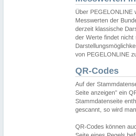
Über PEGELONLINE wer
Messwerten der Bundes
derzeit klassische Da
der Werte findet nicht 
Darstellungsmöglichkei
von PEGELONLINE zu 
QR-Codes
Auf der Stammdatensei
Seite anzeigen" ein Q
Stammdatenseite enthä
gescannt, so wird man
QR-Codes können auc
Seite eines Pegels be