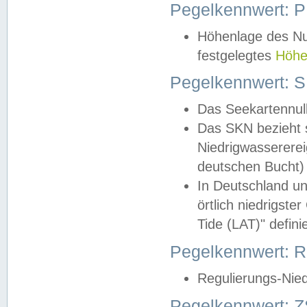
Pegelkennwert: 
Höhenlage des Nul
festgelegtes
Höhe
Pegelkennwert: 
Das Seekartennull
Das SKN bezieht s
Niedrigwassererei
deutschen Bucht) 
In Deutschland un
örtlich niedrigst
Tide (LAT)" definie
Pegelkennwert:
Regulierungs-Nie
Pegelkennwert: Z