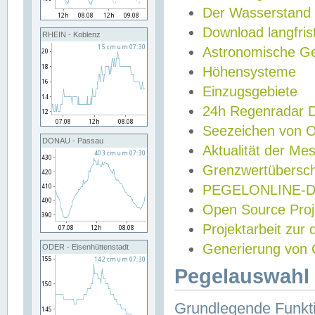
Der Wasserstand
Download langfris
RHEIN - Koblenz
Astronomische Gez
Höhensysteme
Einzugsgebiete
24h Regenradar
Seezeichen von 
DONAU - Passau
Aktualität der Me
Grenzwertübersch
PEGELONLINE-Di
Open Source Projek
Projektarbeit zur
Generierung von 
ODER - Eisenhüttenstadt
Pegelauswahl 
Grundlegende Funkti