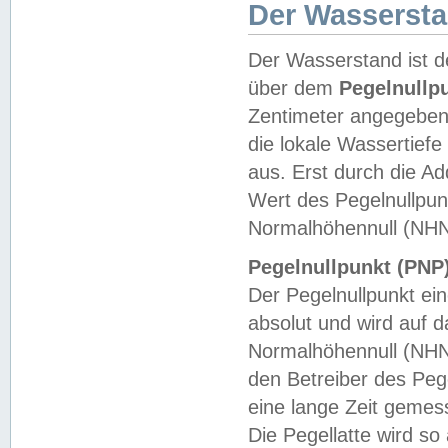
Der Wasserst
Der Wasserstand ist d
über dem
Pegelnullp
Zentimeter angegeben
die lokale Wassertie
aus. Erst durch die A
Wert des Pegelnullpun
Normalhöhennull (NHN
Pegelnullpunkt (PNP)
Der Pegelnullpunkt ei
absolut und wird auf
Normalhöhennull (NHN
den Betreiber des Pege
eine lange Zeit geme
Die Pegellatte wird s