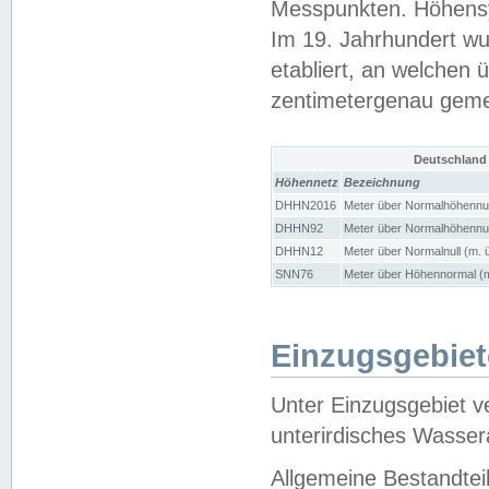
Messpunkten. Höhensy
Im 19. Jahrhundert wu
etabliert, an welchen 
zentimetergenau gem
Deutschland
Höhennetz
Bezeichnung
DHHN2016
Meter über Normalhöhennul
DHHN92
Meter über Normalhöhennul
DHHN12
Meter über Normalnull (m. 
SNN76
Meter über Höhennormal (m
Einzugsgebiet
Unter Einzugsgebiet v
unterirdisches Wasser
Allgemeine Bestandtei