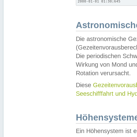
2000-01-01 01:30;645
Astronomische
Die astronomische Gez
(Gezeitenvorausberec
Die periodischen Schw
Wirkung von Mond und
Rotation verursacht.
Diese
Gezeitenvorau
Seeschifffahrt und Hy
Höhensystem
Ein Höhensystem ist e