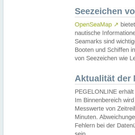
Seezeichen v
OpenSeaMap
↗
biete
nautische Information
Seamarks sind wichtig
Booten und Schiffen i
von Seezeichen wie Le
Aktualität der
PEGELONLINE erhält u
Im Binnenbereich wird 
Messwerte von Zeitreih
Minuten. Abweichungen
Fehlern bei der Daten
sein.