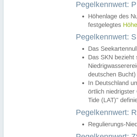
Pegelkennwert: 
Höhenlage des Nul
festgelegtes
Höhe
Pegelkennwert: 
Das Seekartennull
Das SKN bezieht s
Niedrigwassererei
deutschen Bucht) 
In Deutschland un
örtlich niedrigst
Tide (LAT)" definie
Pegelkennwert:
Regulierungs-Nie
Pegelkennwert: Z