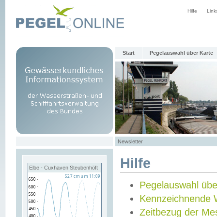
Hilfe
Link
Start
Pegelauswahl über Karte
Newsletter
Hilfe
Elbe - Cuxhaven Steubenhöft
Pegelauswahl übe
Kennzeichnende 
Zeitbezug der Me