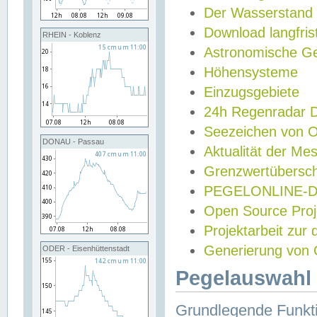
Der Wasserstand
Download langfris
RHEIN - Koblenz
Astronomische Gez
Höhensysteme
Einzugsgebiete
24h Regenradar
Seezeichen von 
DONAU - Passau
Aktualität der Me
Grenzwertübersch
PEGELONLINE-Di
Open Source Projek
Projektarbeit zur
Generierung von 
ODER - Eisenhüttenstadt
Pegelauswahl 
Grundlegende Funkti