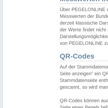
Über PEGELONLINE wer
Messwerten der Bundes
derzeit klassische Da
der Werte findet nicht 
Darstellungsmöglichkei
von PEGELONLINE zu 
QR-Codes
Auf der Stammdatensei
Seite anzeigen" ein Q
Stammdatenseite enthä
gescannt, so wird man
QR-Codes können auc
Seite eines Pegels be