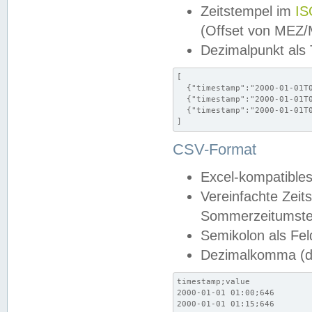
Zeitstempel im
IS
(Offset von MEZ
Dezimalpunkt als
[

  {"timestamp":"2000-01-01T0
  {"timestamp":"2000-01-01T0
  {"timestamp":"2000-01-01T0
]
CSV-Format
Excel-kompatibles
Vereinfachte Zeit
Sommerzeitumstel
Semikolon als Fel
Dezimalkomma (de
timestamp;value

2000-01-01 01:00;646

2000-01-01 01:15;646
