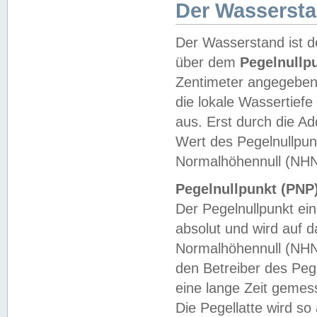
Der Wasserst
Der Wasserstand ist d
über dem
Pegelnullp
Zentimeter angegeben
die lokale Wassertie
aus. Erst durch die A
Wert des Pegelnullpun
Normalhöhennull (NHN
Pegelnullpunkt (PNP)
Der Pegelnullpunkt ei
absolut und wird auf
Normalhöhennull (NHN
den Betreiber des Pege
eine lange Zeit geme
Die Pegellatte wird s