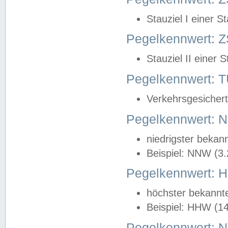
Stauziel I einer S
Pegelkennwert: Z
Stauziel II einer 
Pegelkennwert:
Verkehrsgesichert
Pegelkennwert:
niedrigster bekan
Beispiel: NNW (3
Pegelkennwert:
höchster bekannt
Beispiel: HHW (1
Pegelkennwert: 