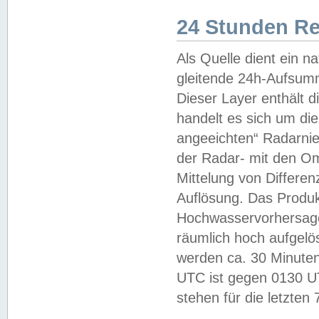
24 Stunden R
Als Quelle dient ein n
gleitende 24h-Aufsum
Dieser Layer enthält
handelt es sich um di
angeeichten“ Radarnie
der Radar- mit den O
Mittelung von Differe
Auflösung. Das Produk
Hochwasservorhersagez
räumlich hoch aufgelö
werden ca. 30 Minuten
UTC ist gegen 0130 UTC
stehen für die letzten