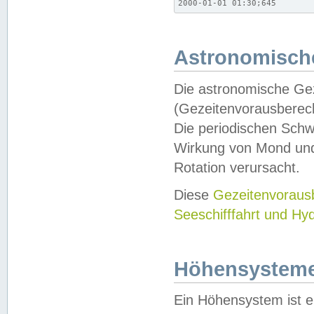
2000-01-01 01:30;645
Astronomische
Die astronomische Gez
(Gezeitenvorausberec
Die periodischen Schw
Wirkung von Mond und
Rotation verursacht.
Diese
Gezeitenvorau
Seeschifffahrt und Hy
Höhensystem
Ein Höhensystem ist e