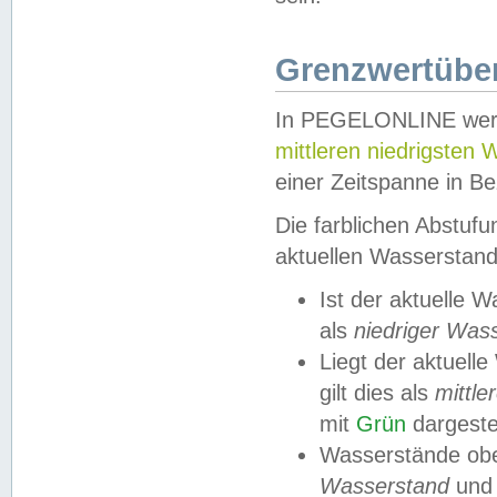
Grenzwertüber
In PEGELONLINE werde
mittleren niedrigsten
einer Zeitspanne in Be
Die farblichen Abstuf
aktuellen Wasserstand
Ist der aktuelle 
als
niedriger Was
Liegt der aktue
gilt dies als
mittle
mit
Grün
dargestel
Wasserstände obe
Wasserstand
und