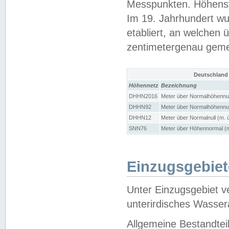
Messpunkten. Höhensy
Im 19. Jahrhundert wu
etabliert, an welchen 
zentimetergenau gem
Deutschland
Höhennetz
Bezeichnung
DHHN2016
Meter über Normalhöhennul
DHHN92
Meter über Normalhöhennul
DHHN12
Meter über Normalnull (m. 
SNN76
Meter über Höhennormal (m
Einzugsgebiet
Unter Einzugsgebiet v
unterirdisches Wasser
Allgemeine Bestandtei