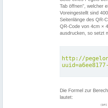
Tab öffnen", welcher 
Voreingestellt sind 4
Seitenlänge des QR-C
QR-Code von 4cm × 4c
ausdrucken, so setzt 
http://pegelo
uuid=a6ee8177
Die Formel zur Berech
lautet:
			(DPI × Druckkantenlänge in cm) ÷ 2,54 = Kantenlänge in Pixel
