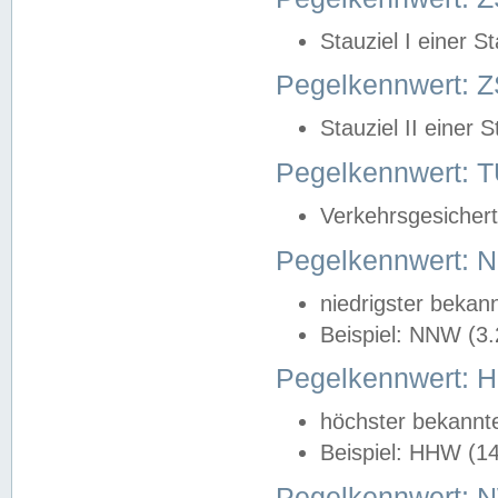
Stauziel I einer S
Pegelkennwert: Z
Stauziel II einer 
Pegelkennwert:
Verkehrsgesichert
Pegelkennwert:
niedrigster bekan
Beispiel: NNW (3
Pegelkennwert:
höchster bekannt
Beispiel: HHW (1
Pegelkennwert: 