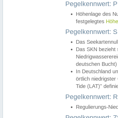
Pegelkennwert: 
Höhenlage des Nul
festgelegtes
Höhe
Pegelkennwert: 
Das Seekartennull
Das SKN bezieht s
Niedrigwassererei
deutschen Bucht) 
In Deutschland un
örtlich niedrigst
Tide (LAT)" definie
Pegelkennwert:
Regulierungs-Nie
Pegelkennwert: Z