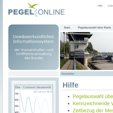
Hilfe
Link
Start
Pegelauswahl über Karte
Newsletter
Hilfe
Elbe - Cuxhaven Steubenhöft
Pegelauswahl übe
Kennzeichnende 
Zeitbezug der Me