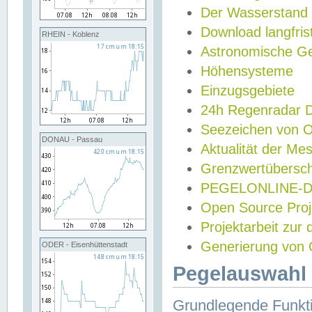
Der Wasserstand
Download langfris
RHEIN - Koblenz
Astronomische Gez
Höhensysteme
Einzugsgebiete
24h Regenradar
Seezeichen von 
DONAU - Passau
Aktualität der Me
Grenzwertübersch
PEGELONLINE-Di
Open Source Projek
Projektarbeit zur
Generierung von 
ODER - Eisenhüttenstadt
Pegelauswahl 
Grundlegende Funkti