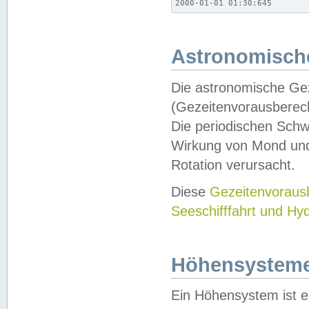
2000-01-01 01:30;645
Astronomische
Die astronomische Gez
(Gezeitenvorausberec
Die periodischen Schw
Wirkung von Mond und
Rotation verursacht.
Diese
Gezeitenvorau
Seeschifffahrt und Hy
Höhensystem
Ein Höhensystem ist e