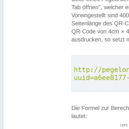
Tab öffnen", welcher 
Voreingestellt sind 4
Seitenlänge des QR-C
QR-Code von 4cm × 4c
ausdrucken, so setzt 
http://pegelo
uuid=a6ee8177
Die Formel zur Berech
lautet:
			(DPI × Druckkantenlänge in cm) ÷ 2,54 = Kantenlänge in Pixel
