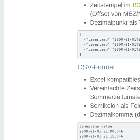
Zeitstempel im
IS
(Offset von MEZ
Dezimalpunkt als
[

  {"timestamp":"2000-01-01T0
  {"timestamp":"2000-01-01T0
  {"timestamp":"2000-01-01T0
]
CSV-Format
Excel-kompatibles
Vereinfachte Zeit
Sommerzeitumstel
Semikolon als Fel
Dezimalkomma (de
timestamp;value

2000-01-01 01:00;646

2000-01-01 01:15;646
