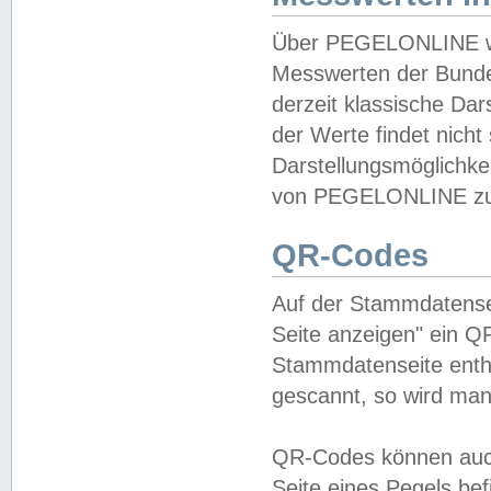
Über PEGELONLINE wer
Messwerten der Bundes
derzeit klassische Da
der Werte findet nicht 
Darstellungsmöglichkei
von PEGELONLINE zu 
QR-Codes
Auf der Stammdatensei
Seite anzeigen" ein Q
Stammdatenseite enthä
gescannt, so wird man
QR-Codes können auc
Seite eines Pegels be