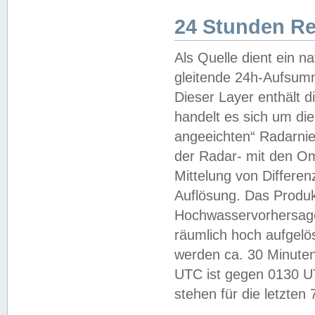
24 Stunden R
Als Quelle dient ein n
gleitende 24h-Aufsum
Dieser Layer enthält
handelt es sich um di
angeeichten“ Radarnie
der Radar- mit den O
Mittelung von Differe
Auflösung. Das Produk
Hochwasservorhersagez
räumlich hoch aufgelö
werden ca. 30 Minuten
UTC ist gegen 0130 UTC
stehen für die letzten