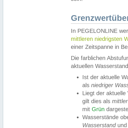
Grenzwertüber
In PEGELONLINE werde
mittleren niedrigsten
einer Zeitspanne in Be
Die farblichen Abstuf
aktuellen Wasserstand
Ist der aktuelle 
als
niedriger Was
Liegt der aktue
gilt dies als
mittle
mit
Grün
dargestel
Wasserstände obe
Wasserstand
und