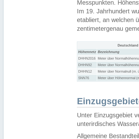
Messpunkten. Höhensy
Im 19. Jahrhundert wu
etabliert, an welchen 
zentimetergenau gem
Deutschland
Höhennetz
Bezeichnung
DHHN2016
Meter über Normalhöhennul
DHHN92
Meter über Normalhöhennul
DHHN12
Meter über Normalnull (m. 
SNN76
Meter über Höhennormal (m
Einzugsgebiet
Unter Einzugsgebiet v
unterirdisches Wasser
Allgemeine Bestandtei