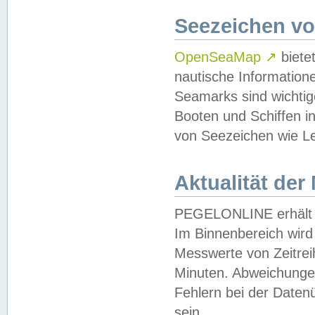
Seezeichen v
OpenSeaMap
↗
biete
nautische Information
Seamarks sind wichtig
Booten und Schiffen i
von Seezeichen wie Le
Aktualität der
PEGELONLINE erhält u
Im Binnenbereich wird 
Messwerte von Zeitreih
Minuten. Abweichungen
Fehlern bei der Daten
sein.