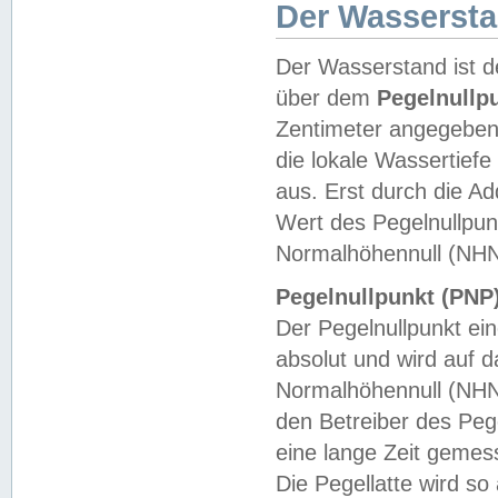
Der Wasserst
Der Wasserstand ist d
über dem
Pegelnullp
Zentimeter angegeben
die lokale Wassertie
aus. Erst durch die A
Wert des Pegelnullpun
Normalhöhennull (NHN
Pegelnullpunkt (PNP)
Der Pegelnullpunkt ei
absolut und wird auf
Normalhöhennull (NHN
den Betreiber des Pege
eine lange Zeit geme
Die Pegellatte wird s