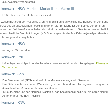
gleichwertiger Wasserstand
lkennwert: HSW, Marke I, Marke II und Marke III
HSW – höchster Schifffahrtswasserstand
in Zusammenarbeit der Wasserstraßen- und Schifffahrtsverwaltung des Bundes mit den Bund
standes an ausgewählten Pegeln und dienen als Richtwerte für den Betrieb der Schifffahrt. 
n von den örtlichen Gegebenheiten ab und sind von Gewässer zu Gewässer unterschiedlich
 unterschiedliche Beschränkungen (z.B. Sperrungen) für die Schifffahrt im jeweiligen Gewäss
schreitung wieder aufgehoben.
lkennwert: NSW
niedrigster Wasserstand
lkennwert: PNP
Höhenlage des Nullpunktes der Pegellatte bezogen auf ein amtlich festgelegtes
Höhensys
Wasserstand
.
lkennwert: SKN
Das Seekartennull (SKN) ist eine örtliche Mindesttiefenangabe in Seekarten.
Das SKN bezieht sich auf die Wassertiefe, die auch bei extemen Niedrigwasserereignissen
deutschen Bucht) kaum noch unterschritten wird.
In Deutschland und den Nordsee-Staaten ist das Seekartennull seit 2005 als örtlich nie
Astronomical Tide (LAT)" definiert.
lkennwert: RNW