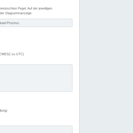
wünschten Pegel. Auf der jeweiligen
 der Diagrammanzeige.
load-Prozess.
MEZ/MESZ zu UTC)
lung)