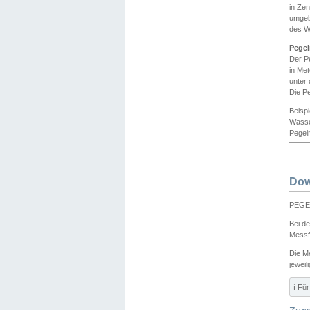
in Ze
umgeb
des W
Pegel
Der P
in Me
unter
Die Pe
Beisp
Wasse
Pegeln
Dow
PEGEL
Bei d
Messf
Die M
jeweil
ℹ️ F