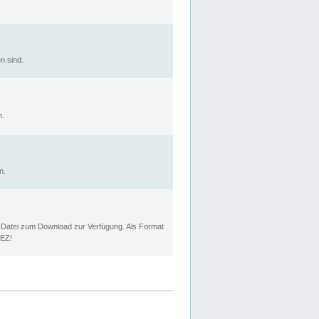
n sind.
n.
n.
p Datei zum Download zur Verfügung. Als Format
MEZ!