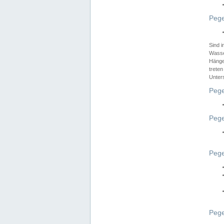
Pege
Sind 
Wasser
Hänge
treten
Unter
Pege
Pege
Pege
Pege