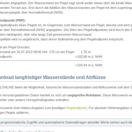
ntimeter angegeben. Der Wasserstand am Pegel sagt somit weder etwas über die lokale Wa
enden Terrain aus. Erst durch die Addition des Wasserstandes am Pegel mit dem zugehörig
asserspiegels über Normalhöhennull (NHN).
nullpunkt (PNP):
egelnullpunkt eines Pegels ist, im Gegensatz zum Wasserstand am Pegel, absolut und wir
ter über Normalhöhennull (NHN) angegeben. Der Wert des Pegelnullpunktes wird durch den Bet
 dem niedrigsten, über eine lange Zeit gemessenen Wasserstand.
gellatte wird so angebracht, dass deren Nullmarkierung dem Pegelnullpunkt entspricht.
iel am Pegel Dresden:
rstand am 16.07.2013 08:00 Uhr: 176 cm am Pegel
1,76
m
ullpunkt
+
102,68
m ü. NHN
=
104,44
m ü. NHN
nload langfristiger Wasserstände und Abflüsse
ONLINE bietet die Möglichkeit, historische Wasserstandsdaten und Abflusswerte seit dem 1
en heruntergeladenen Daten handelt es sich um
ungeprüfte Rohdaten
. Diese Messwerte wur
ehler oder andere Unregelmäßigkeiten enthalten.
esswerte sind relative Angaben zum jeweiligen
Pegelnullpunkt
. Für absolute Höhenangaben 
igen Pegels addieren.
ür programmatische Zugriffe und automatisierte Datenabfragen aktueller Werte stehen auch d