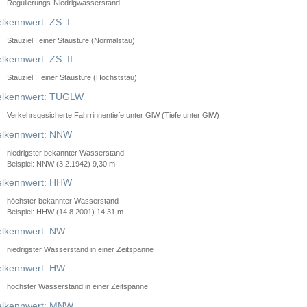
Regulierungs-Niedrigwasserstand
lkennwert: ZS_I
Stauziel I einer Staustufe (Normalstau)
lkennwert: ZS_II
Stauziel II einer Staustufe (Höchststau)
elkennwert: TUGLW
Verkehrsgesicherte Fahrrinnentiefe unter GlW (Tiefe unter GlW)
lkennwert: NNW
niedrigster bekannter Wasserstand
Beispiel: NNW (3.2.1942) 9,30 m
lkennwert: HHW
höchster bekannter Wasserstand
Beispiel: HHW (14.8.2001) 14,31 m
lkennwert: NW
niedrigster Wasserstand in einer Zeitspanne
lkennwert: HW
höchster Wasserstand in einer Zeitspanne
elkennwert: MNW