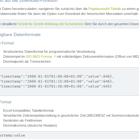
iff auf die Download-Funktion
e Daten herunterzuladen, navigieren Sie zunächst über die
Pegelauswahl-Tabelle
zu einem ge
datenseite finden Sie dann die Option zum Download der historischen Messdaten unterhalb
ne detaillierte
Schritt-für-Schritt-Anleitung mit Screenshots
führt Sie durch den gesamten Down
ügbare Datenformate
-Format
Strukturiertes Datenformat für programmatische Verarbeitung
Zeitstempel im
ISO 8601-Format
↗
mit vollständigen Zeitzoneninformation (Offset von 
Dezimalpunkt als Trennzeichen
"timestamp":"2000-01-01T01:00:00+01:00","value":646},

"timestamp":"2000-01-01T01:15:00+01:00","value":646},

"timestamp":"2000-01-01T01:30:00+01:00","value":645}

Format
Excel-kompatibles Tabellenformat
Vereinfachte Zeitstempeldarstellung in gesetzlicher Zeit (MEZ/MESZ mit Sommerzeitumstel
Semikolon als Feldtrenner
Dezimalkomma (deutsche Notation)
estamp;value
