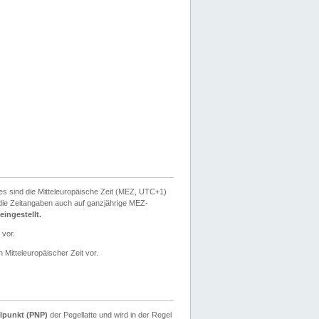
ies sind die Mitteleuropäische Zeit (MEZ, UTC+1)
ie Zeitangaben auch auf ganzjährige MEZ-
ingestellt.
 vor.
 Mitteleuropäischer Zeit vor.
lpunkt (PNP)
der Pegellatte und wird in der Regel