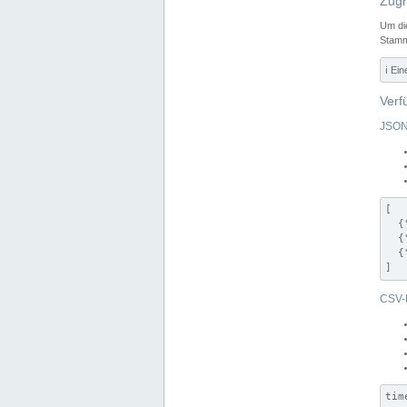
Zugr
Um di
Stamm
ℹ️ Ei
Verf
JSON
[

  {
  {
  {
]
CSV-
tim