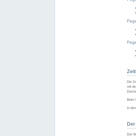
Pege
Peg
Zei
Die Ze
mit d
Darst
Beim
In de
Der
Der W