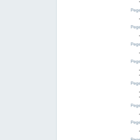
Pege
Pege
Peg
Pege
Pege
Pege
Pege
Peg