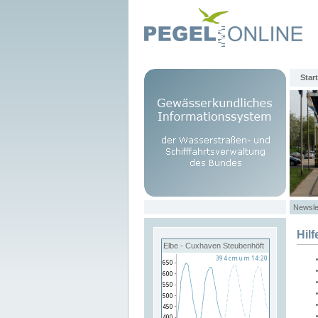
Start
Newsle
Hilf
Elbe - Cuxhaven Steubenhöft