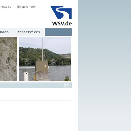
hinweise
Einstellungen
loads
Webservices