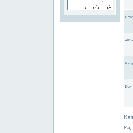
Gewä
Ausw
Gangl
Down
Ken
Pege