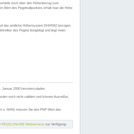
ssertiefe noch über den Höhenbezug zum
en Wert des Pegelnullpunktes erhält man die Höhe
d auf das amtliche Höhensystem DHHN92 bezogen
reiber des Pegels festgelegt und liegt meist
. Januar 2000 herunterzuladen.
den noch nicht validiert und können Ausreißer,
(m ü. NHN) müssen Sie den PNP-Wert des
ie
PEGELONLINE Webservices
zur Verfügung.