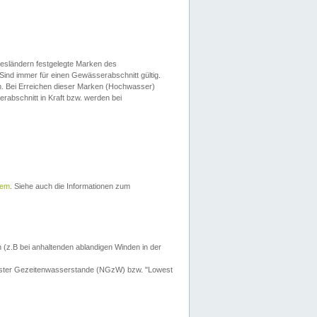
esländern festgelegte Marken des
Sind immer für einen Gewässerabschnitt gültig.
. Bei Erreichen dieser Marken (Hochwasser)
erabschnitt in Kraft bzw. werden bei
tem
. Siehe auch die Informationen zum
 (z.B bei anhaltenden ablandigen Winden in der
drigster Gezeitenwasserstande (NGzW) bzw. "Lowest