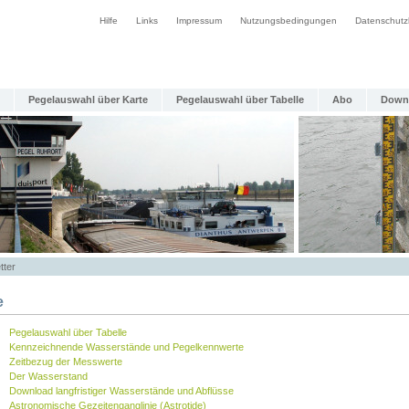
Hilfe
Links
Impressum
Nutzungsbedingungen
Datenschutz
Pegelauswahl über Karte
Pegelauswahl über Tabelle
Abo
Down
tter
e
Pegelauswahl über Tabelle
Kennzeichnende Wasserstände und Pegelkennwerte
Zeitbezug der Messwerte
Der Wasserstand
Download langfristiger Wasserstände und Abflüsse
Astronomische Gezeitenganglinie (Astrotide)