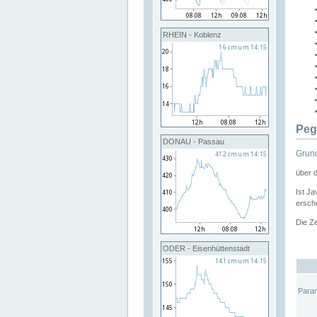
RHEIN - Koblenz
Peg
DONAU - Passau
Grund
über 
Ist Ja
ersche
Die Ze
ODER - Eisenhüttenstadt
Para