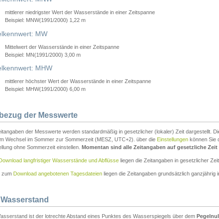
mittlerer niedrigster Wert der Wasserstände in einer Zeitspanne
Beispiel: MNW(1991/2000) 1,22 m
lkennwert: MW
Mittelwert der Wasserstände in einer Zeitspanne
Beispiel: MN(1991/2000) 3,00 m
elkennwert: MHW
mittlerer höchster Wert der Wasserstände in einer Zeitspanne
Beispiel: MHW(1991/2000) 6,00 m
tbezug der Messwerte
itangaben der Messwerte werden standardmäßig in gesetzlicher (lokaler) Zeit dargestellt. D
em Wechsel im Sommer zur Sommerzeit (MESZ, UTC+2). über die
Einstellungen
können Sie d
ellung ohne Sommerzeit einstellen.
Momentan sind alle Zeitangaben auf gesetzliche Zeit e
Download langfristiger Wasserstände und Abflüsse
liegen die Zeitangaben in gesetzlicher Zeit
n zum
Download angebotenen Tagesdateien
liegen die Zeitangaben grundsätzlich ganzjährig in
 Wasserstand
asserstand ist der lotrechte Abstand eines Punktes des Wasserspiegels über dem
Pegelnul