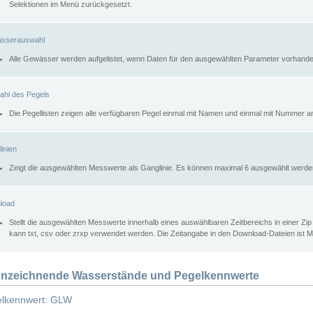
Selektionen im Menü zurückgesetzt.
sserauswahl
Alle Gewässer werden aufgelistet, wenn Daten für den ausgewählten Parameter vorhande
ahl des Pegels
Die Pegellisten zeigen alle verfügbaren Pegel einmal mit Namen und einmal mit Nummer a
inien
Zeigt die ausgewählten Messwerte als Ganglinie. Es können maximal 6 ausgewählt werde
load
Stellt die ausgewählten Messwerte innerhalb eines auswählbaren Zeitbereichs in einer Zi
kann txt, csv oder zrxp verwendet werden. Die Zeitangabe in den Download-Dateien ist 
nzeichnende Wasserstände und Pegelkennwerte
lkennwert: GLW