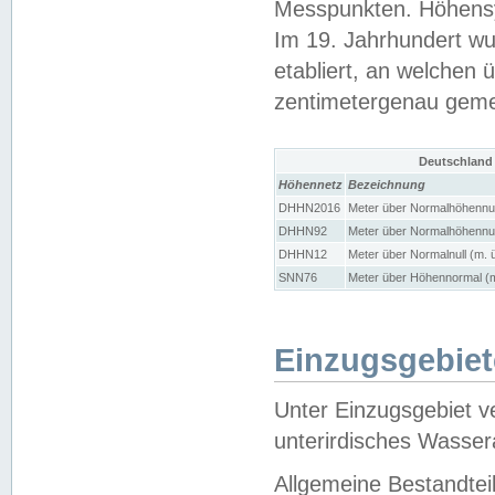
Messpunkten. Höhensy
Im 19. Jahrhundert wu
etabliert, an welchen 
zentimetergenau gem
Deutschland
Höhennetz
Bezeichnung
DHHN2016
Meter über Normalhöhennul
DHHN92
Meter über Normalhöhennul
DHHN12
Meter über Normalnull (m. 
SNN76
Meter über Höhennormal (m
Einzugsgebiet
Unter Einzugsgebiet v
unterirdisches Wasser
Allgemeine Bestandtei