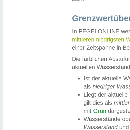
Grenzwertüber
In PEGELONLINE werde
mittleren niedrigsten
einer Zeitspanne in Be
Die farblichen Abstuf
aktuellen Wasserstand
Ist der aktuelle 
als
niedriger Was
Liegt der aktue
gilt dies als
mittle
mit
Grün
dargestel
Wasserstände obe
Wasserstand
und