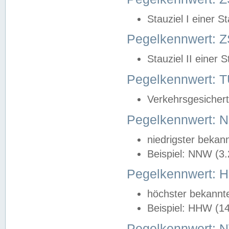
Stauziel I einer S
Pegelkennwert: Z
Stauziel II einer 
Pegelkennwert:
Verkehrsgesichert
Pegelkennwert:
niedrigster bekan
Beispiel: NNW (3
Pegelkennwert:
höchster bekannt
Beispiel: HHW (1
Pegelkennwert: 