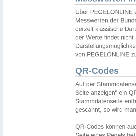
Über PEGELONLINE wer
Messwerten der Bundes
derzeit klassische Da
der Werte findet nicht 
Darstellungsmöglichkei
von PEGELONLINE zu 
QR-Codes
Auf der Stammdatensei
Seite anzeigen" ein Q
Stammdatenseite enthä
gescannt, so wird man
QR-Codes können auc
Seite eines Pegels be