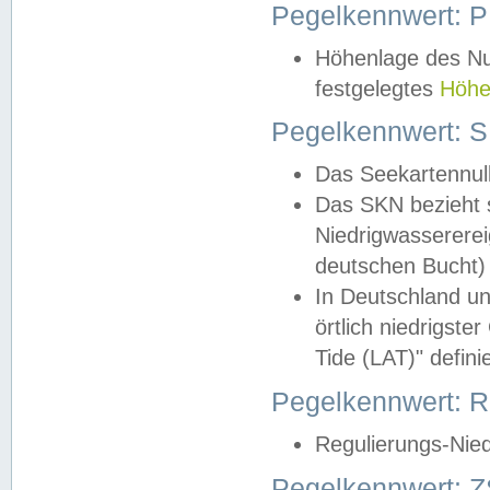
Pegelkennwert: 
Höhenlage des Nul
festgelegtes
Höhe
Pegelkennwert: 
Das Seekartennull
Das SKN bezieht s
Niedrigwassererei
deutschen Bucht) 
In Deutschland un
örtlich niedrigst
Tide (LAT)" definie
Pegelkennwert:
Regulierungs-Nie
Pegelkennwert: Z