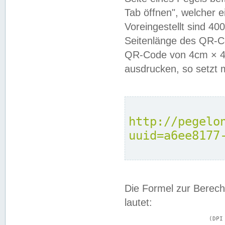
Tab öffnen", welcher 
Voreingestellt sind 4
Seitenlänge des QR-C
QR-Code von 4cm × 4c
ausdrucken, so setzt 
http://pegelo
uuid=a6ee8177
Die Formel zur Berech
lautet:
			(DPI × Druckkantenlänge in cm) ÷ 2,54 = Kantenlänge in Pixel
