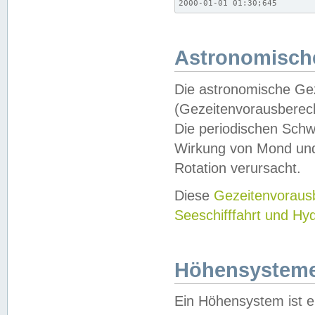
2000-01-01 01:30;645
Astronomische
Die astronomische Gez
(Gezeitenvorausberec
Die periodischen Schw
Wirkung von Mond und
Rotation verursacht.
Diese
Gezeitenvorau
Seeschifffahrt und Hy
Höhensystem
Ein Höhensystem ist e