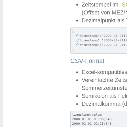
Zeitstempel im
IS
(Offset von MEZ
Dezimalpunkt als
[

  {"timestamp":"2000-01-01T0
  {"timestamp":"2000-01-01T0
  {"timestamp":"2000-01-01T0
]
CSV-Format
Excel-kompatibles
Vereinfachte Zeit
Sommerzeitumstel
Semikolon als Fel
Dezimalkomma (de
timestamp;value

2000-01-01 01:00;646

2000-01-01 01:15;646
