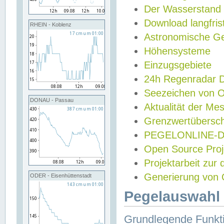
Der Wasserstand
Download langfris
RHEIN - Koblenz
Astronomische Gez
Höhensysteme
Einzugsgebiete
24h Regenradar
Seezeichen von 
DONAU - Passau
Aktualität der Me
Grenzwertübersch
PEGELONLINE-Di
Open Source Projek
Projektarbeit zur
Generierung von 
ODER - Eisenhüttenstadt
Pegelauswahl 
Grundlegende Funkti