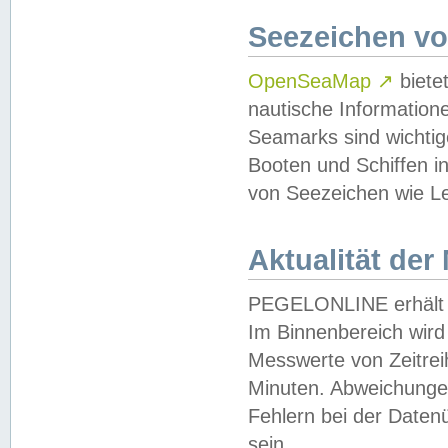
Seezeichen v
OpenSeaMap
↗
biete
nautische Information
Seamarks sind wichtig
Booten und Schiffen i
von Seezeichen wie Le
Aktualität der
PEGELONLINE erhält u
Im Binnenbereich wird 
Messwerte von Zeitreih
Minuten. Abweichungen
Fehlern bei der Daten
sein.