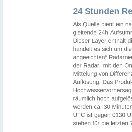
24 Stunden R
Als Quelle dient ein n
gleitende 24h-Aufsum
Dieser Layer enthält
handelt es sich um di
angeeichten“ Radarnie
der Radar- mit den O
Mittelung von Differe
Auflösung. Das Produk
Hochwasservorhersagez
räumlich hoch aufgelö
werden ca. 30 Minuten
UTC ist gegen 0130 UTC
stehen für die letzten