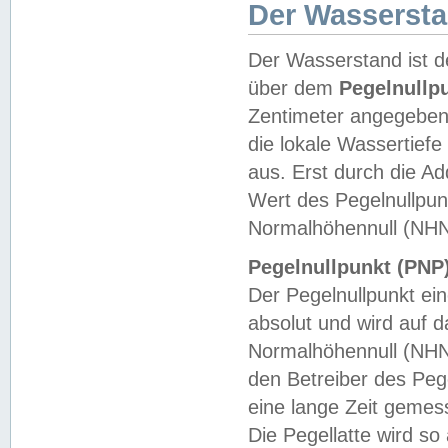
Der Wasserst
Der Wasserstand ist d
über dem
Pegelnullp
Zentimeter angegeben
die lokale Wassertie
aus. Erst durch die A
Wert des Pegelnullpun
Normalhöhennull (NHN
Pegelnullpunkt (PNP)
Der Pegelnullpunkt ei
absolut und wird auf
Normalhöhennull (NHN
den Betreiber des Pege
eine lange Zeit geme
Die Pegellatte wird s