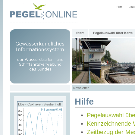
Hilfe
Link
Start
Pegelauswahl über Karte
Newsletter
Hilfe
Elbe - Cuxhaven Steubenhöft
Pegelauswahl übe
Kennzeichnende 
Zeitbezug der Me