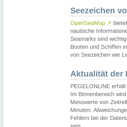
Seezeichen v
OpenSeaMap
↗
biete
nautische Information
Seamarks sind wichtig
Booten und Schiffen i
von Seezeichen wie Le
Aktualität der
PEGELONLINE erhält u
Im Binnenbereich wird 
Messwerte von Zeitreih
Minuten. Abweichungen
Fehlern bei der Daten
sein.