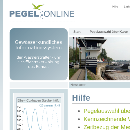
Hilfe
Link
Start
Pegelauswahl über Karte
Newsletter
Hilfe
Elbe - Cuxhaven Steubenhöft
Pegelauswahl übe
Kennzeichnende 
Zeitbezug der Me