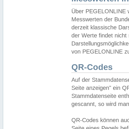
Über PEGELONLINE wer
Messwerten der Bundes
derzeit klassische Da
der Werte findet nicht 
Darstellungsmöglichkei
von PEGELONLINE zu 
QR-Codes
Auf der Stammdatensei
Seite anzeigen" ein Q
Stammdatenseite enthä
gescannt, so wird man
QR-Codes können auc
Seite eines Pegels be