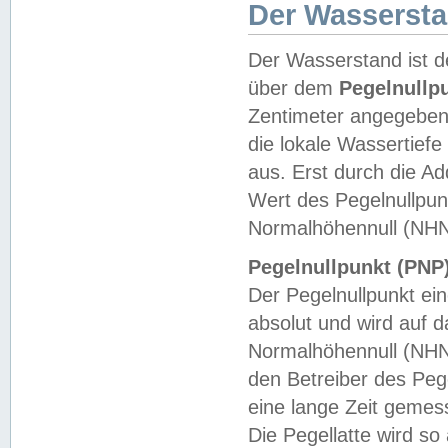
Der Wasserst
Der Wasserstand ist d
über dem
Pegelnullp
Zentimeter angegeben
die lokale Wassertie
aus. Erst durch die A
Wert des Pegelnullpun
Normalhöhennull (NHN
Pegelnullpunkt (PNP)
Der Pegelnullpunkt ei
absolut und wird auf
Normalhöhennull (NHN
den Betreiber des Pege
eine lange Zeit geme
Die Pegellatte wird s