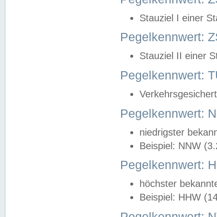
Stauziel I einer S
Pegelkennwert: Z
Stauziel II einer 
Pegelkennwert:
Verkehrsgesichert
Pegelkennwert:
niedrigster bekan
Beispiel: NNW (3
Pegelkennwert:
höchster bekannt
Beispiel: HHW (1
Pegelkennwert: 