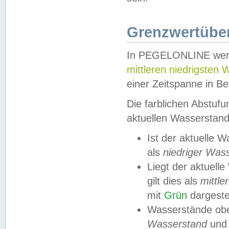
Grenzwertüber
In PEGELONLINE werde
mittleren niedrigsten
einer Zeitspanne in Be
Die farblichen Abstuf
aktuellen Wasserstand
Ist der aktuelle 
als
niedriger Was
Liegt der aktue
gilt dies als
mittle
mit
Grün
dargestel
Wasserstände obe
Wasserstand
und