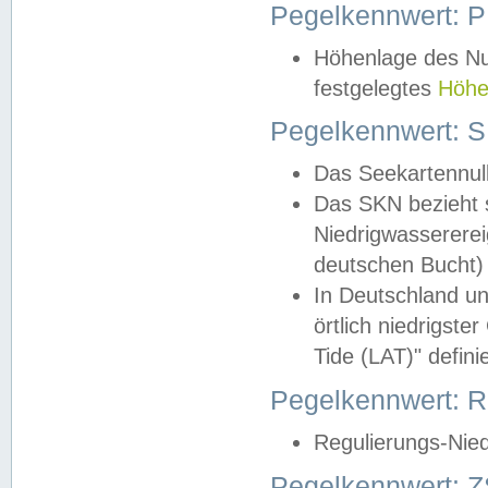
Pegelkennwert: 
Höhenlage des Nul
festgelegtes
Höhe
Pegelkennwert: 
Das Seekartennull
Das SKN bezieht s
Niedrigwassererei
deutschen Bucht) 
In Deutschland un
örtlich niedrigst
Tide (LAT)" definie
Pegelkennwert:
Regulierungs-Nie
Pegelkennwert: Z