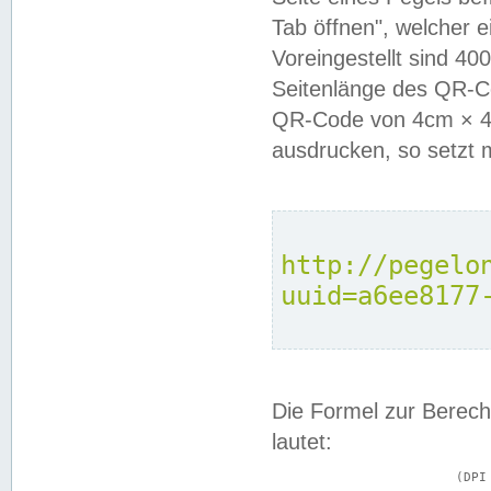
Tab öffnen", welcher 
Voreingestellt sind 4
Seitenlänge des QR-C
QR-Code von 4cm × 4c
ausdrucken, so setzt 
http://pegelo
uuid=a6ee8177
Die Formel zur Berech
lautet:
			(DPI × Druckkantenlänge in cm) ÷ 2,54 = Kantenlänge in Pixel
