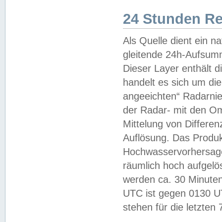
24 Stunden R
Als Quelle dient ein n
gleitende 24h-Aufsum
Dieser Layer enthält
handelt es sich um di
angeeichten“ Radarnie
der Radar- mit den O
Mittelung von Differe
Auflösung. Das Produk
Hochwasservorhersagez
räumlich hoch aufgelö
werden ca. 30 Minuten
UTC ist gegen 0130 UTC
stehen für die letzten