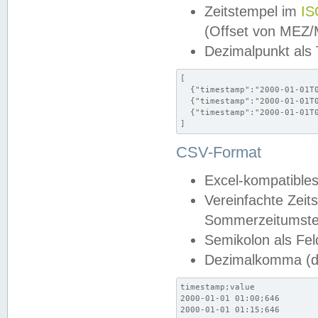
Zeitstempel im
IS
(Offset von MEZ
Dezimalpunkt als
[

  {"timestamp":"2000-01-01T0
  {"timestamp":"2000-01-01T0
  {"timestamp":"2000-01-01T0
]
CSV-Format
Excel-kompatibles
Vereinfachte Zeit
Sommerzeitumstel
Semikolon als Fel
Dezimalkomma (de
timestamp;value

2000-01-01 01:00;646

2000-01-01 01:15;646
