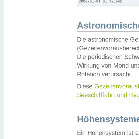
2000-01-01 01:30;645
Astronomische
Die astronomische Gez
(Gezeitenvorausberec
Die periodischen Schw
Wirkung von Mond und
Rotation verursacht.
Diese
Gezeitenvorau
Seeschifffahrt und Hy
Höhensystem
Ein Höhensystem ist e