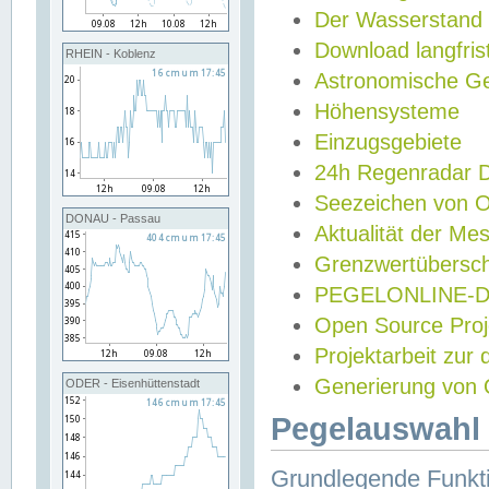
Der Wasserstand
Download langfris
RHEIN - Koblenz
Astronomische Gez
Höhensysteme
Einzugsgebiete
24h Regenradar
Seezeichen von 
DONAU - Passau
Aktualität der Me
Grenzwertübersch
PEGELONLINE-Di
Open Source Projek
Projektarbeit zur
Generierung von 
ODER - Eisenhüttenstadt
Pegelauswahl 
Grundlegende Funkti