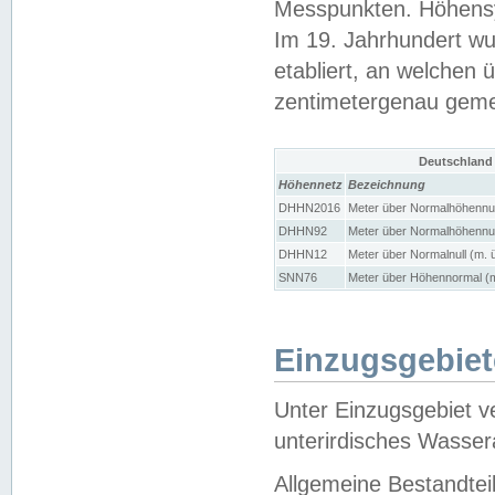
Messpunkten. Höhensy
Im 19. Jahrhundert wu
etabliert, an welchen 
zentimetergenau gem
Deutschland
Höhennetz
Bezeichnung
DHHN2016
Meter über Normalhöhennul
DHHN92
Meter über Normalhöhennul
DHHN12
Meter über Normalnull (m. 
SNN76
Meter über Höhennormal (m
Einzugsgebiet
Unter Einzugsgebiet v
unterirdisches Wasser
Allgemeine Bestandtei