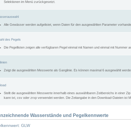
Selektionen im Menü zurückgesetzt.
sserauswahl
Alle Gewässer werden aufgelistet, wenn Daten für den ausgewählten Parameter vorhande
ahl des Pegels
Die Pegellisten zeigen alle verfügbaren Pegel einmal mit Namen und einmal mit Nummer a
inien
Zeigt die ausgewählten Messwerte als Ganglinie. Es können maximal 6 ausgewählt werde
load
Stellt die ausgewählten Messwerte innerhalb eines auswählbaren Zeitbereichs in einer Zi
kann txt, csv oder zrxp verwendet werden. Die Zeitangabe in den Download-Dateien ist 
nzeichnende Wasserstände und Pegelkennwerte
lkennwert: GLW