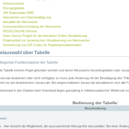
Höhensysteme
Einzugsgebiete
24h Regenradar DWD
Seezeichen von OpenSeaMap.org
Aktualität der Messwerte
Grenzwertüberschreitung der Messwerte
PEGELONLINE-Dienste
Open Source Projekt für die interaktive Online Visualisierung
Projektarbeit zur dynamischen Visualisierung von Messwerten
Generierung von QR-Codes für Pegelstammdatenseiten
elauswahl über Tabelle
legende Funktionsweise der Tabelle
die Tabelle können Pegel gefunden werden und deren Messwerte heruntergeladen oder visuali
vascript deaktiviert oder nicht verfügbar so muss jede Änderung mit der Bestätigung des "Filt
int nur bei deaktiviertem Javascript. Bei eingeschaltetem Javascript aktualisieren sich alle 
itstempel in den Dateien beim Download liegen ganzjährig in mitteleuropäischer Winterzeit vo
Bedienung der Tabelle:
Beschreibung
meter
Hier besteht die Möglichkeit, die auszuwertende Messgröße einzustellen. Bei einer Ände