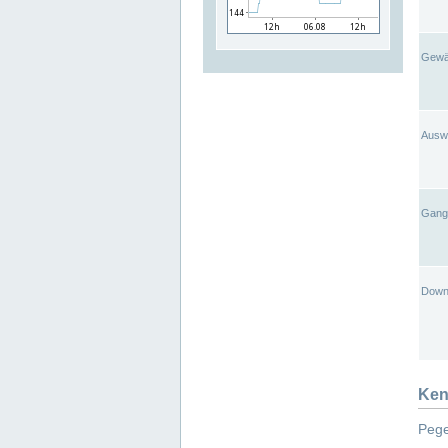
Gewä
Ausw
Gangl
Down
Ken
Pege