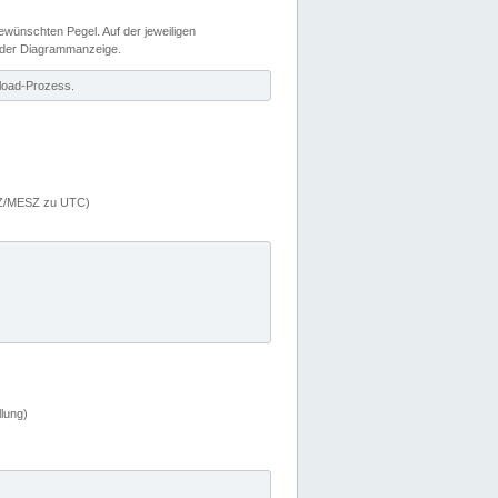
wünschten Pegel. Auf der jeweiligen
 der Diagrammanzeige.
load-Prozess.
MEZ/MESZ zu UTC)
lung)