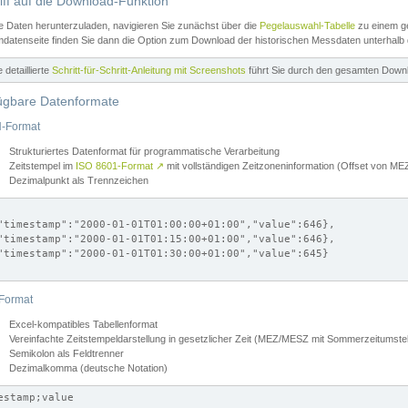
iff auf die Download-Funktion
e Daten herunterzuladen, navigieren Sie zunächst über die
Pegelauswahl-Tabelle
zu einem ge
datenseite finden Sie dann die Option zum Download der historischen Messdaten unterhalb
ne detaillierte
Schritt-für-Schritt-Anleitung mit Screenshots
führt Sie durch den gesamten Down
ügbare Datenformate
-Format
Strukturiertes Datenformat für programmatische Verarbeitung
Zeitstempel im
ISO 8601-Format
↗
mit vollständigen Zeitzoneninformation (Offset von 
Dezimalpunkt als Trennzeichen
"timestamp":"2000-01-01T01:00:00+01:00","value":646},

"timestamp":"2000-01-01T01:15:00+01:00","value":646},

"timestamp":"2000-01-01T01:30:00+01:00","value":645}

Format
Excel-kompatibles Tabellenformat
Vereinfachte Zeitstempeldarstellung in gesetzlicher Zeit (MEZ/MESZ mit Sommerzeitumstel
Semikolon als Feldtrenner
Dezimalkomma (deutsche Notation)
estamp;value
