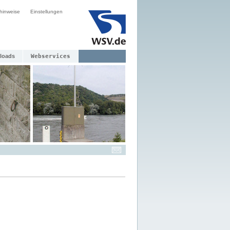
hinweise
Einstellungen
loads
Webservices