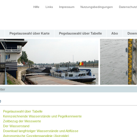
Hilfe
Links
Impressum
Nutzungsbedingungen
Datenschutz
Pegelauswahl über Karte
Pegelauswahl über Tabelle
Abo
Down
tter
e
Pegelauswahl über Tabelle
Kennzeichnende Wasserstände und Pegelkennwerte
Zeitbezug der Messwerte
Der Wasserstand
Download langfristiger Wasserstände und Abflüsse
Astronomische Gezeitenganglinie (Astrotide)