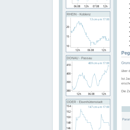
RHEIN - Koblenz
Peg
DONAU - Passau
Grund
über 
Ist Ja
ersche
Die Ze
ODER - Eisenhüttenstadt
Para