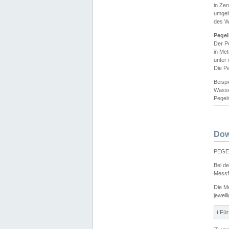
in Ze
umgeb
des W
Pegel
Der P
in Me
unter
Die Pe
Beisp
Wasse
Pegeln
Dow
PEGEL
Bei d
Messf
Die M
jeweil
ℹ️ F