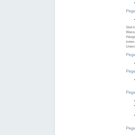
Pege
Sind 
Wasser
Hänge
treten
Unter
Pege
Pege
Pege
Pege