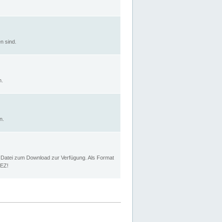
n sind.
n.
n.
p Datei zum Download zur Verfügung. Als Format
MEZ!