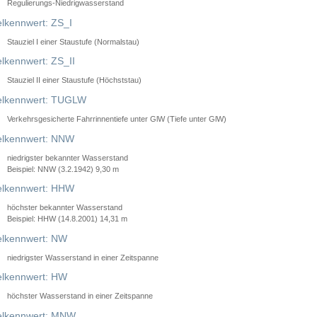
Regulierungs-Niedrigwasserstand
lkennwert: ZS_I
Stauziel I einer Staustufe (Normalstau)
lkennwert: ZS_II
Stauziel II einer Staustufe (Höchststau)
elkennwert: TUGLW
Verkehrsgesicherte Fahrrinnentiefe unter GlW (Tiefe unter GlW)
lkennwert: NNW
niedrigster bekannter Wasserstand
Beispiel: NNW (3.2.1942) 9,30 m
lkennwert: HHW
höchster bekannter Wasserstand
Beispiel: HHW (14.8.2001) 14,31 m
lkennwert: NW
niedrigster Wasserstand in einer Zeitspanne
lkennwert: HW
höchster Wasserstand in einer Zeitspanne
elkennwert: MNW