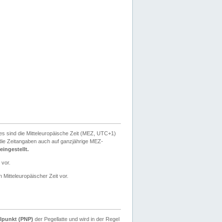
ies sind die Mitteleuropäische Zeit (MEZ, UTC+1)
ie Zeitangaben auch auf ganzjährige MEZ-
ingestellt.
 vor.
 Mitteleuropäischer Zeit vor.
lpunkt (PNP)
der Pegellatte und wird in der Regel