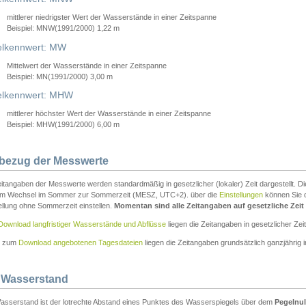
mittlerer niedrigster Wert der Wasserstände in einer Zeitspanne
Beispiel: MNW(1991/2000) 1,22 m
lkennwert: MW
Mittelwert der Wasserstände in einer Zeitspanne
Beispiel: MN(1991/2000) 3,00 m
elkennwert: MHW
mittlerer höchster Wert der Wasserstände in einer Zeitspanne
Beispiel: MHW(1991/2000) 6,00 m
tbezug der Messwerte
itangaben der Messwerte werden standardmäßig in gesetzlicher (lokaler) Zeit dargestellt. D
em Wechsel im Sommer zur Sommerzeit (MESZ, UTC+2). über die
Einstellungen
können Sie d
ellung ohne Sommerzeit einstellen.
Momentan sind alle Zeitangaben auf gesetzliche Zeit e
Download langfristiger Wasserstände und Abflüsse
liegen die Zeitangaben in gesetzlicher Zeit
n zum
Download angebotenen Tagesdateien
liegen die Zeitangaben grundsätzlich ganzjährig in
 Wasserstand
asserstand ist der lotrechte Abstand eines Punktes des Wasserspiegels über dem
Pegelnul