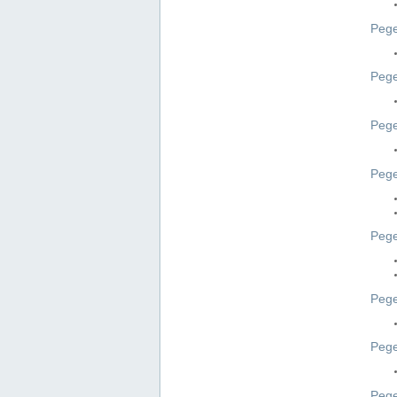
Pege
Pege
Peg
Pege
Pege
Pege
Pege
Peg