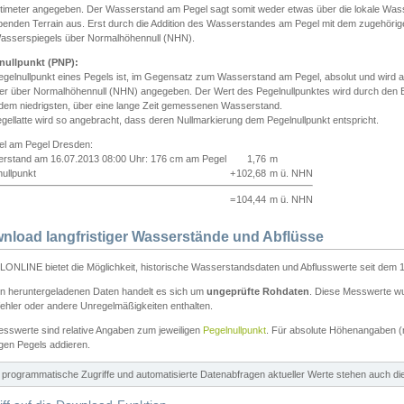
ntimeter angegeben. Der Wasserstand am Pegel sagt somit weder etwas über die lokale Wa
enden Terrain aus. Erst durch die Addition des Wasserstandes am Pegel mit dem zugehörig
asserspiegels über Normalhöhennull (NHN).
nullpunkt (PNP):
egelnullpunkt eines Pegels ist, im Gegensatz zum Wasserstand am Pegel, absolut und wir
ter über Normalhöhennull (NHN) angegeben. Der Wert des Pegelnullpunktes wird durch den Bet
 dem niedrigsten, über eine lange Zeit gemessenen Wasserstand.
gellatte wird so angebracht, dass deren Nullmarkierung dem Pegelnullpunkt entspricht.
iel am Pegel Dresden:
rstand am 16.07.2013 08:00 Uhr: 176 cm am Pegel
1,76
m
ullpunkt
+
102,68
m ü. NHN
=
104,44
m ü. NHN
nload langfristiger Wasserstände und Abflüsse
ONLINE bietet die Möglichkeit, historische Wasserstandsdaten und Abflusswerte seit dem 1
en heruntergeladenen Daten handelt es sich um
ungeprüfte Rohdaten
. Diese Messwerte wur
ehler oder andere Unregelmäßigkeiten enthalten.
esswerte sind relative Angaben zum jeweiligen
Pegelnullpunkt
. Für absolute Höhenangaben 
igen Pegels addieren.
ür programmatische Zugriffe und automatisierte Datenabfragen aktueller Werte stehen auch d