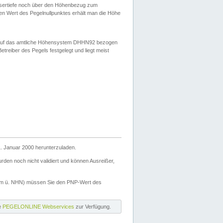
ssertiefe noch über den Höhenbezug zum
en Wert des Pegelnullpunktes erhält man die Höhe
d auf das amtliche Höhensystem DHHN92 bezogen
reiber des Pegels festgelegt und liegt meist
. Januar 2000 herunterzuladen.
den noch nicht validiert und können Ausreißer,
(m ü. NHN) müssen Sie den PNP-Wert des
ie
PEGELONLINE Webservices
zur Verfügung.