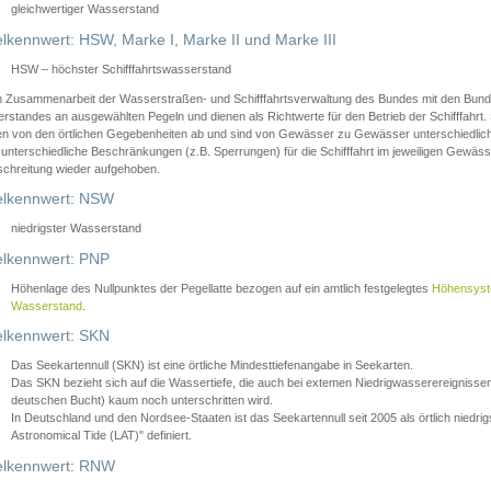
gleichwertiger Wasserstand
lkennwert: HSW, Marke I, Marke II und Marke III
HSW – höchster Schifffahrtswasserstand
in Zusammenarbeit der Wasserstraßen- und Schifffahrtsverwaltung des Bundes mit den Bund
standes an ausgewählten Pegeln und dienen als Richtwerte für den Betrieb der Schifffahrt. 
n von den örtlichen Gegebenheiten ab und sind von Gewässer zu Gewässer unterschiedlich
 unterschiedliche Beschränkungen (z.B. Sperrungen) für die Schifffahrt im jeweiligen Gewäss
schreitung wieder aufgehoben.
lkennwert: NSW
niedrigster Wasserstand
lkennwert: PNP
Höhenlage des Nullpunktes der Pegellatte bezogen auf ein amtlich festgelegtes
Höhensys
Wasserstand
.
lkennwert: SKN
Das Seekartennull (SKN) ist eine örtliche Mindesttiefenangabe in Seekarten.
Das SKN bezieht sich auf die Wassertiefe, die auch bei extemen Niedrigwasserereignissen
deutschen Bucht) kaum noch unterschritten wird.
In Deutschland und den Nordsee-Staaten ist das Seekartennull seit 2005 als örtlich nie
Astronomical Tide (LAT)" definiert.
lkennwert: RNW