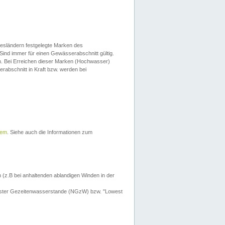
esländern festgelegte Marken des
Sind immer für einen Gewässerabschnitt gültig.
. Bei Erreichen dieser Marken (Hochwasser)
erabschnitt in Kraft bzw. werden bei
tem
. Siehe auch die Informationen zum
 (z.B bei anhaltenden ablandigen Winden in der
drigster Gezeitenwasserstande (NGzW) bzw. "Lowest