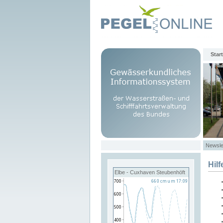
Start
Newsle
Hilf
Elbe - Cuxhaven Steubenhöft