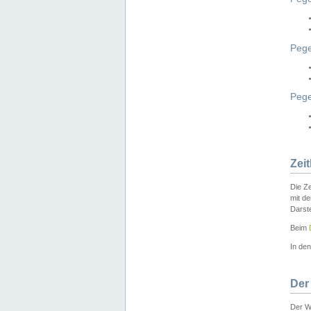
Pege
Peg
Zei
Die Ze
mit d
Darst
Beim
In de
Der
Der W