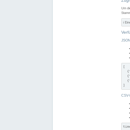
Zugr
Um di
Stamm
ℹ️ Ei
Verf
JSON
[

  {
  {
  {
]
CSV-
tim