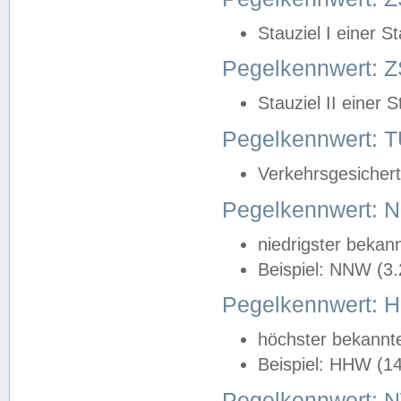
Stauziel I einer S
Pegelkennwert: Z
Stauziel II einer 
Pegelkennwert:
Verkehrsgesichert
Pegelkennwert:
niedrigster bekan
Beispiel: NNW (3
Pegelkennwert:
höchster bekannt
Beispiel: HHW (1
Pegelkennwert: 