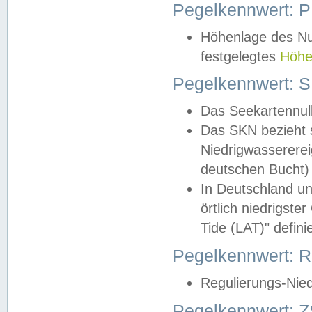
Pegelkennwert: 
Höhenlage des Nul
festgelegtes
Höhe
Pegelkennwert: 
Das Seekartennull
Das SKN bezieht s
Niedrigwassererei
deutschen Bucht) 
In Deutschland un
örtlich niedrigst
Tide (LAT)" definie
Pegelkennwert:
Regulierungs-Nie
Pegelkennwert: Z