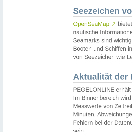
Seezeichen v
OpenSeaMap
↗
biete
nautische Information
Seamarks sind wichtig
Booten und Schiffen i
von Seezeichen wie Le
Aktualität der
PEGELONLINE erhält u
Im Binnenbereich wird 
Messwerte von Zeitreih
Minuten. Abweichungen
Fehlern bei der Daten
sein.