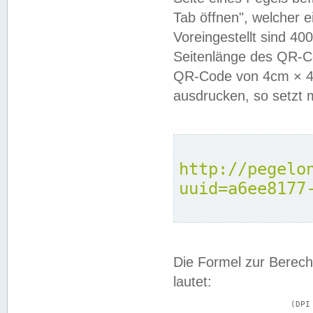
Tab öffnen", welcher 
Voreingestellt sind 4
Seitenlänge des QR-C
QR-Code von 4cm × 4c
ausdrucken, so setzt 
http://pegelo
uuid=a6ee8177
Die Formel zur Berech
lautet:
			(DPI × Druckkantenlänge in cm) ÷ 2,54 = Kantenlänge in Pixel
