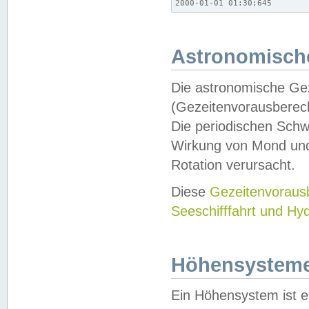
2000-01-01 01:30;645
Astronomische
Die astronomische Gez
(Gezeitenvorausberec
Die periodischen Schw
Wirkung von Mond und
Rotation verursacht.
Diese
Gezeitenvorau
Seeschifffahrt und Hy
Höhensystem
Ein Höhensystem ist e