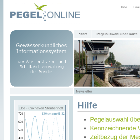
Hilfe
Link
Start
Pegelauswahl über Karte
Newsletter
Hilfe
Elbe - Cuxhaven Steubenhöft
Pegelauswahl übe
Kennzeichnende 
Zeitbezug der Me