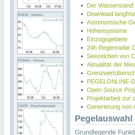
Der Wasserstand
Download langfris
RHEIN - Koblenz
Astronomische Gez
Höhensysteme
Einzugsgebiete
24h Regenradar
Seezeichen von 
DONAU - Passau
Aktualität der Me
Grenzwertübersch
PEGELONLINE-Di
Open Source Projek
Projektarbeit zur
Generierung von 
ODER - Eisenhüttenstadt
Pegelauswahl 
Grundlegende Funkti