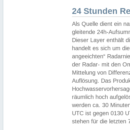
24 Stunden R
Als Quelle dient ein n
gleitende 24h-Aufsum
Dieser Layer enthält
handelt es sich um di
angeeichten“ Radarnie
der Radar- mit den O
Mittelung von Differe
Auflösung. Das Produk
Hochwasservorhersagez
räumlich hoch aufgelö
werden ca. 30 Minuten
UTC ist gegen 0130 UTC
stehen für die letzten