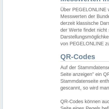
Über PEGELONLINE wer
Messwerten der Bundes
derzeit klassische Da
der Werte findet nicht 
Darstellungsmöglichkei
von PEGELONLINE zu 
QR-Codes
Auf der Stammdatensei
Seite anzeigen" ein Q
Stammdatenseite enthä
gescannt, so wird man
QR-Codes können auc
Seite eines Pegels be