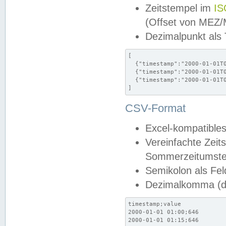
Zeitstempel im
IS
(Offset von MEZ
Dezimalpunkt als
[

  {"timestamp":"2000-01-01T0
  {"timestamp":"2000-01-01T0
  {"timestamp":"2000-01-01T0
]
CSV-Format
Excel-kompatibles
Vereinfachte Zeit
Sommerzeitumstel
Semikolon als Fel
Dezimalkomma (de
timestamp;value

2000-01-01 01:00;646

2000-01-01 01:15;646
