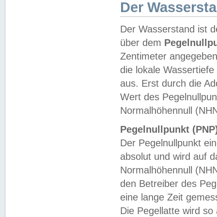
Der Wasserst
Der Wasserstand ist d
über dem
Pegelnullp
Zentimeter angegeben
die lokale Wassertie
aus. Erst durch die A
Wert des Pegelnullpun
Normalhöhennull (NHN
Pegelnullpunkt (PNP)
Der Pegelnullpunkt ei
absolut und wird auf
Normalhöhennull (NHN
den Betreiber des Pege
eine lange Zeit geme
Die Pegellatte wird s