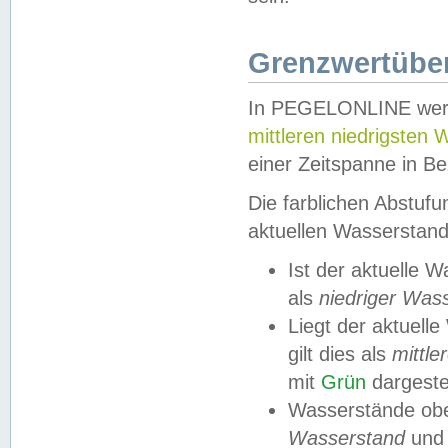
Grenzwertüber
In PEGELONLINE werde
mittleren niedrigsten
einer Zeitspanne in Be
Die farblichen Abstuf
aktuellen Wasserstand
Ist der aktuelle 
als
niedriger Was
Liegt der aktue
gilt dies als
mittle
mit
Grün
dargestel
Wasserstände obe
Wasserstand
und