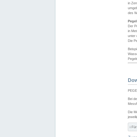
in Ze
umgeb
des W
Pegel
Der P
in Me
unter
Die Pe
Beisp
Wasse
Pegeln
Dow
PEGEL
Bei d
Messf
Die M
jeweil
ℹ️ F