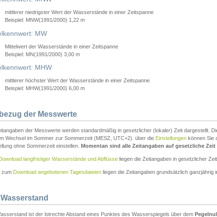
mittlerer niedrigster Wert der Wasserstände in einer Zeitspanne
Beispiel: MNW(1991/2000) 1,22 m
lkennwert: MW
Mittelwert der Wasserstände in einer Zeitspanne
Beispiel: MN(1991/2000) 3,00 m
elkennwert: MHW
mittlerer höchster Wert der Wasserstände in einer Zeitspanne
Beispiel: MHW(1991/2000) 6,00 m
tbezug der Messwerte
itangaben der Messwerte werden standardmäßig in gesetzlicher (lokaler) Zeit dargestellt. D
em Wechsel im Sommer zur Sommerzeit (MESZ, UTC+2). über die
Einstellungen
können Sie d
ellung ohne Sommerzeit einstellen.
Momentan sind alle Zeitangaben auf gesetzliche Zeit e
Download langfristiger Wasserstände und Abflüsse
liegen die Zeitangaben in gesetzlicher Zeit
n zum
Download angebotenen Tagesdateien
liegen die Zeitangaben grundsätzlich ganzjährig in
 Wasserstand
asserstand ist der lotrechte Abstand eines Punktes des Wasserspiegels über dem
Pegelnul