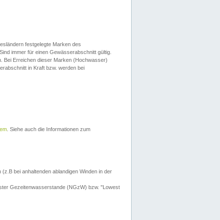
esländern festgelegte Marken des
Sind immer für einen Gewässerabschnitt gültig.
. Bei Erreichen dieser Marken (Hochwasser)
erabschnitt in Kraft bzw. werden bei
tem
. Siehe auch die Informationen zum
 (z.B bei anhaltenden ablandigen Winden in der
drigster Gezeitenwasserstande (NGzW) bzw. "Lowest