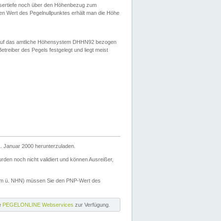
ssertiefe noch über den Höhenbezug zum
en Wert des Pegelnullpunktes erhält man die Höhe
d auf das amtliche Höhensystem DHHN92 bezogen
reiber des Pegels festgelegt und liegt meist
. Januar 2000 herunterzuladen.
den noch nicht validiert und können Ausreißer,
(m ü. NHN) müssen Sie den PNP-Wert des
ie
PEGELONLINE Webservices
zur Verfügung.