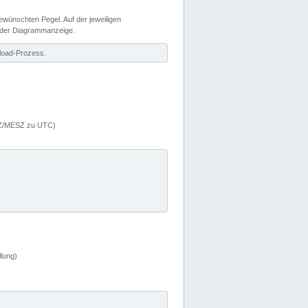
wünschten Pegel. Auf der jeweiligen
 der Diagrammanzeige.
load-Prozess.
MEZ/MESZ zu UTC)
lung)