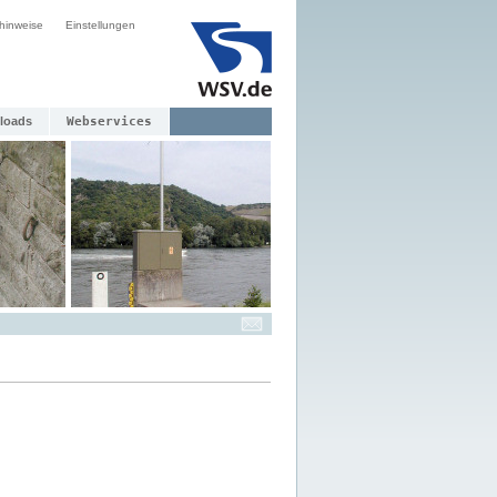
hinweise
Einstellungen
loads
Webservices