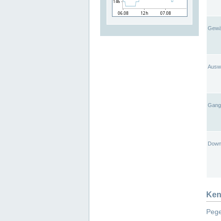
Gewä
Ausw
Gangl
Down
Ken
Pege