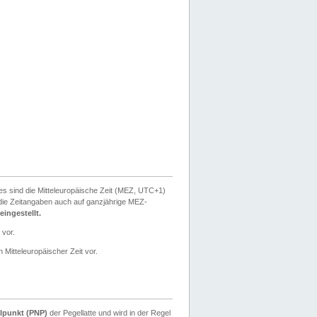
ies sind die Mitteleuropäische Zeit (MEZ, UTC+1)
ie Zeitangaben auch auf ganzjährige MEZ-
ingestellt.
 vor.
 Mitteleuropäischer Zeit vor.
lpunkt (PNP)
der Pegellatte und wird in der Regel