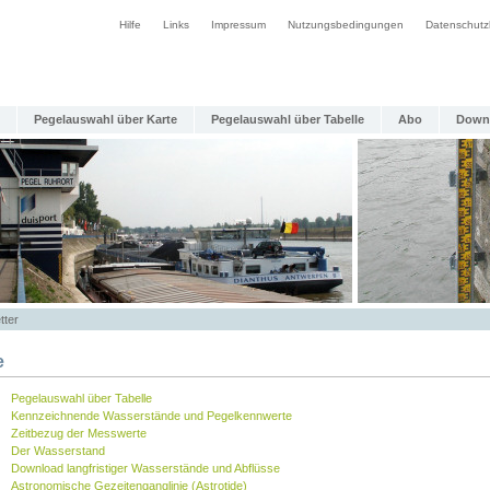
Hilfe
Links
Impressum
Nutzungsbedingungen
Datenschutz
Pegelauswahl über Karte
Pegelauswahl über Tabelle
Abo
Down
tter
e
Pegelauswahl über Tabelle
Kennzeichnende Wasserstände und Pegelkennwerte
Zeitbezug der Messwerte
Der Wasserstand
Download langfristiger Wasserstände und Abflüsse
Astronomische Gezeitenganglinie (Astrotide)