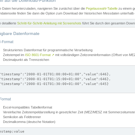
iff auf die Download-Funktion
e Daten herunterzuladen, navigieren Sie zunächst über die
Pegelauswahl-Tabelle
zu einem ge
datenseite finden Sie dann die Option zum Download der historischen Messdaten unterhalb
ne detaillierte
Schritt-für-Schritt-Anleitung mit Screenshots
führt Sie durch den gesamten Down
ügbare Datenformate
-Format
Strukturiertes Datenformat für programmatische Verarbeitung
Zeitstempel im
ISO 8601-Format
↗
mit vollständigen Zeitzoneninformation (Offset von 
Dezimalpunkt als Trennzeichen
"timestamp":"2000-01-01T01:00:00+01:00","value":646},

"timestamp":"2000-01-01T01:15:00+01:00","value":646},

"timestamp":"2000-01-01T01:30:00+01:00","value":645}

Format
Excel-kompatibles Tabellenformat
Vereinfachte Zeitstempeldarstellung in gesetzlicher Zeit (MEZ/MESZ mit Sommerzeitumstel
Semikolon als Feldtrenner
Dezimalkomma (deutsche Notation)
estamp;value
