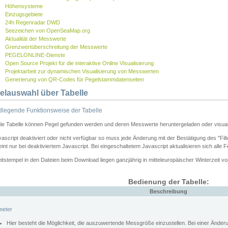
Höhensysteme
Einzugsgebiete
24h Regenradar DWD
Seezeichen von OpenSeaMap.org
Aktualität der Messwerte
Grenzwertüberschreitung der Messwerte
PEGELONLINE-Dienste
Open Source Projekt für die interaktive Online Visualisierung
Projektarbeit zur dynamischen Visualisierung von Messwerten
Generierung von QR-Codes für Pegelstammdatenseiten
elauswahl über Tabelle
legende Funktionsweise der Tabelle
die Tabelle können Pegel gefunden werden und deren Messwerte heruntergeladen oder visuali
vascript deaktiviert oder nicht verfügbar so muss jede Änderung mit der Bestätigung des "Filt
int nur bei deaktiviertem Javascript. Bei eingeschaltetem Javascript aktualisieren sich alle 
itstempel in den Dateien beim Download liegen ganzjährig in mitteleuropäischer Winterzeit vo
Bedienung der Tabelle:
Beschreibung
meter
Hier besteht die Möglichkeit, die auszuwertende Messgröße einzustellen. Bei einer Ände