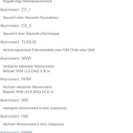
Regulierungs-Niedrigwasserstand
lkennwert: ZS_I
Stauziel I einer Staustufe (Normalstau)
lkennwert: ZS_II
Stauziel II einer Staustufe (Höchststau)
elkennwert: TUGLW
Verkehrsgesicherte Fahrrinnentiefe unter GlW (Tiefe unter GlW)
lkennwert: NNW
niedrigster bekannter Wasserstand
Beispiel: NNW (3.2.1942) 9,30 m
lkennwert: HHW
höchster bekannter Wasserstand
Beispiel: HHW (14.8.2001) 14,31 m
lkennwert: NW
niedrigster Wasserstand in einer Zeitspanne
lkennwert: HW
höchster Wasserstand in einer Zeitspanne
elkennwert: MNW