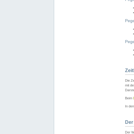
Pege
Peg
Zei
Die Ze
mit d
Darst
Beim
In de
Der
Der W