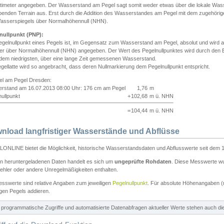
ntimeter angegeben. Der Wasserstand am Pegel sagt somit weder etwas über die lokale Wa
enden Terrain aus. Erst durch die Addition des Wasserstandes am Pegel mit dem zugehörig
asserspiegels über Normalhöhennull (NHN).
nullpunkt (PNP):
egelnullpunkt eines Pegels ist, im Gegensatz zum Wasserstand am Pegel, absolut und wir
ter über Normalhöhennull (NHN) angegeben. Der Wert des Pegelnullpunktes wird durch den Bet
 dem niedrigsten, über eine lange Zeit gemessenen Wasserstand.
gellatte wird so angebracht, dass deren Nullmarkierung dem Pegelnullpunkt entspricht.
iel am Pegel Dresden:
rstand am 16.07.2013 08:00 Uhr: 176 cm am Pegel
1,76
m
ullpunkt
+
102,68
m ü. NHN
=
104,44
m ü. NHN
nload langfristiger Wasserstände und Abflüsse
ONLINE bietet die Möglichkeit, historische Wasserstandsdaten und Abflusswerte seit dem 1
en heruntergeladenen Daten handelt es sich um
ungeprüfte Rohdaten
. Diese Messwerte wur
ehler oder andere Unregelmäßigkeiten enthalten.
esswerte sind relative Angaben zum jeweiligen
Pegelnullpunkt
. Für absolute Höhenangaben 
igen Pegels addieren.
ür programmatische Zugriffe und automatisierte Datenabfragen aktueller Werte stehen auch d