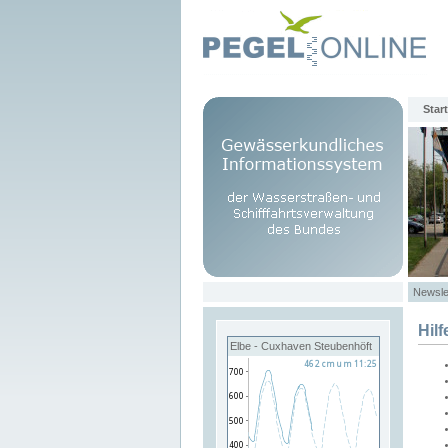
Start
Newsle
Hilf
Elbe - Cuxhaven Steubenhöft