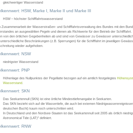
gleichwertiger Wasserstand
lkennwert: HSW, Marke I, Marke II und Marke III
HSW – höchster Schifffahrtswasserstand
in Zusammenarbeit der Wasserstraßen- und Schifffahrtsverwaltung des Bundes mit den Bund
standes an ausgewählten Pegeln und dienen als Richtwerte für den Betrieb der Schifffahrt. 
n von den örtlichen Gegebenheiten ab und sind von Gewässer zu Gewässer unterschiedlich
 unterschiedliche Beschränkungen (z.B. Sperrungen) für die Schifffahrt im jeweiligen Gewäss
schreitung wieder aufgehoben.
lkennwert: NSW
niedrigster Wasserstand
lkennwert: PNP
Höhenlage des Nullpunktes der Pegellatte bezogen auf ein amtlich festgelegtes
Höhensys
Wasserstand
.
lkennwert: SKN
Das Seekartennull (SKN) ist eine örtliche Mindesttiefenangabe in Seekarten.
Das SKN bezieht sich auf die Wassertiefe, die auch bei extemen Niedrigwasserereignissen
deutschen Bucht) kaum noch unterschritten wird.
In Deutschland und den Nordsee-Staaten ist das Seekartennull seit 2005 als örtlich nie
Astronomical Tide (LAT)" definiert.
lkennwert: RNW