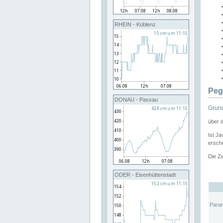
RHEIN - Koblenz
Peg
DONAU - Passau
Grund
über 
Ist Ja
ersche
Die Ze
ODER - Eisenhüttenstadt
Para