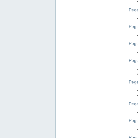
Pege
Pege
Peg
Pege
Pege
Pege
Pege
Peg