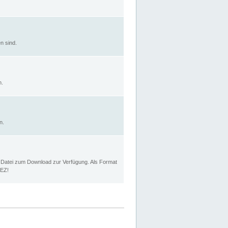
n sind.
n.
n.
p Datei zum Download zur Verfügung. Als Format
MEZ!