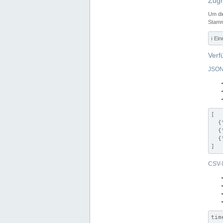
Zugr
Um di
Stamm
ℹ️ Ei
Verf
JSON
[

  {
  {
  {
]
CSV-
tim