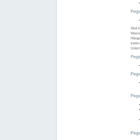
Pege
Sind 
Wasser
Hänge
treten
Unter
Pege
Pege
Pege
Pege