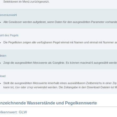
Selektionen im Menü zurückgesetzt.
sserauswahl
Alle Gewässer werden aufgelistet, wenn Daten für den ausgewählten Parameter vorhande
ahl des Pegels
Die Pegellisten zeigen alle verfügbaren Pegel einmal mit Namen und einmal mit Nummer a
inien
Zeigt die ausgewählten Messwerte als Ganglinie. Es können maximal 6 ausgewählt werde
load
Stellt die ausgewählten Messwerte innerhalb eines auswählbaren Zeitbereichs in einer Zi
kann txt, csv oder zrxp verwendet werden. Die Zeitangabe in den Download-Dateien ist 
nzeichnende Wasserstände und Pegelkennwerte
lkennwert: GLW