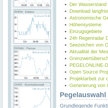
Der Wasserstand
Download langfris
RHEIN - Koblenz
Astronomische Gez
Höhensysteme
Einzugsgebiete
24h Regenradar
Seezeichen von 
DONAU - Passau
Aktualität der Me
Grenzwertübersch
PEGELONLINE-Di
Open Source Projek
Projektarbeit zur
Generierung von 
ODER - Eisenhüttenstadt
Pegelauswahl 
Grundlegende Funkti