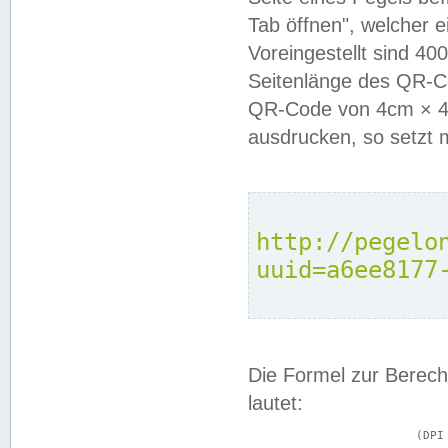
Tab öffnen", welcher 
Voreingestellt sind 4
Seitenlänge des QR-C
QR-Code von 4cm × 4c
ausdrucken, so setzt 
http://pegelo
uuid=a6ee8177
Die Formel zur Berech
lautet:
			(DPI × Druckkantenlänge in cm) ÷ 2,54 = Kantenlänge in Pixel
