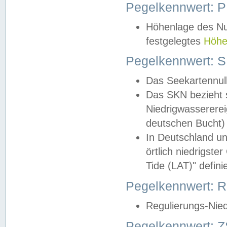
Pegelkennwert: 
Höhenlage des Nul
festgelegtes
Höhe
Pegelkennwert: 
Das Seekartennull
Das SKN bezieht s
Niedrigwassererei
deutschen Bucht) 
In Deutschland un
örtlich niedrigst
Tide (LAT)" definie
Pegelkennwert:
Regulierungs-Nie
Pegelkennwert: Z