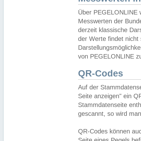
Über PEGELONLINE wer
Messwerten der Bundes
derzeit klassische Da
der Werte findet nicht 
Darstellungsmöglichkei
von PEGELONLINE zu 
QR-Codes
Auf der Stammdatensei
Seite anzeigen" ein Q
Stammdatenseite enthä
gescannt, so wird man
QR-Codes können auc
Seite eines Pegels be