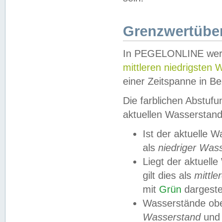
Grenzwertüber
In PEGELONLINE werde
mittleren niedrigsten
einer Zeitspanne in Be
Die farblichen Abstuf
aktuellen Wasserstand
Ist der aktuelle 
als
niedriger Was
Liegt der aktue
gilt dies als
mittle
mit
Grün
dargestel
Wasserstände obe
Wasserstand
und