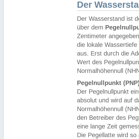
Der Wasserst
Der Wasserstand ist d
über dem
Pegelnullp
Zentimeter angegeben
die lokale Wassertie
aus. Erst durch die A
Wert des Pegelnullpun
Normalhöhennull (NHN
Pegelnullpunkt (PNP)
Der Pegelnullpunkt ei
absolut und wird auf
Normalhöhennull (NHN
den Betreiber des Pege
eine lange Zeit geme
Die Pegellatte wird s