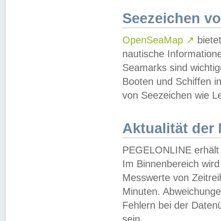
Seezeichen v
OpenSeaMap
↗
biete
nautische Information
Seamarks sind wichtig
Booten und Schiffen i
von Seezeichen wie Le
Aktualität der
PEGELONLINE erhält u
Im Binnenbereich wird 
Messwerte von Zeitreih
Minuten. Abweichungen
Fehlern bei der Daten
sein.