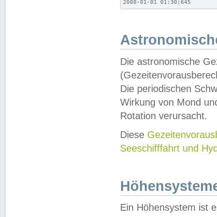
2000-01-01 01:30;645
Astronomische
Die astronomische Gez
(Gezeitenvorausberec
Die periodischen Schw
Wirkung von Mond und
Rotation verursacht.
Diese
Gezeitenvorau
Seeschifffahrt und Hy
Höhensystem
Ein Höhensystem ist e