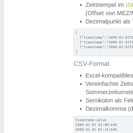
Zeitstempel im
IS
(Offset von MEZ
Dezimalpunkt als
[

  {"timestamp":"2000-01-01T0
  {"timestamp":"2000-01-01T0
  {"timestamp":"2000-01-01T0
]
CSV-Format
Excel-kompatibles
Vereinfachte Zeit
Sommerzeitumstel
Semikolon als Fel
Dezimalkomma (de
timestamp;value

2000-01-01 01:00;646

2000-01-01 01:15;646
