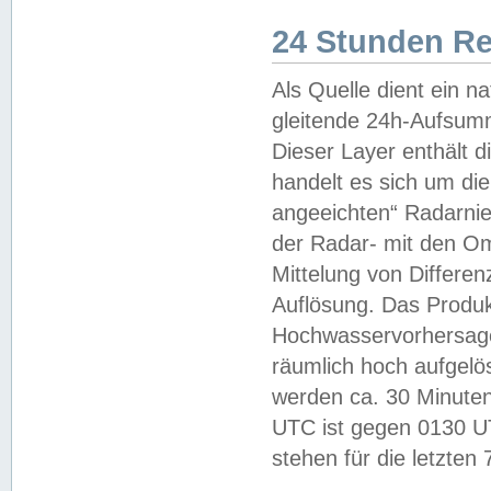
24 Stunden R
Als Quelle dient ein n
gleitende 24h-Aufsum
Dieser Layer enthält
handelt es sich um di
angeeichten“ Radarnie
der Radar- mit den O
Mittelung von Differe
Auflösung. Das Produk
Hochwasservorhersagez
räumlich hoch aufgelö
werden ca. 30 Minuten
UTC ist gegen 0130 UTC
stehen für die letzten