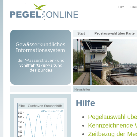
Hilfe
Link
Start
Pegelauswahl über Karte
Newsletter
Hilfe
Elbe - Cuxhaven Steubenhöft
Pegelauswahl übe
Kennzeichnende 
Zeitbezug der Me