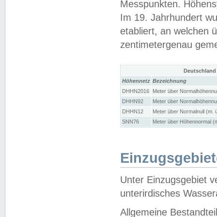
Messpunkten. Höhensy
Im 19. Jahrhundert wu
etabliert, an welchen 
zentimetergenau gem
Deutschland
Höhennetz
Bezeichnung
DHHN2016
Meter über Normalhöhennul
DHHN92
Meter über Normalhöhennul
DHHN12
Meter über Normalnull (m. 
SNN76
Meter über Höhennormal (m
Einzugsgebiet
Unter Einzugsgebiet v
unterirdisches Wasser
Allgemeine Bestandtei