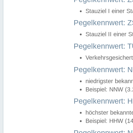
Stauziel I einer S
Pegelkennwert: Z
Stauziel II einer 
Pegelkennwert:
Verkehrsgesichert
Pegelkennwert:
niedrigster bekan
Beispiel: NNW (3
Pegelkennwert:
höchster bekannt
Beispiel: HHW (1
Pegelkennwert: 