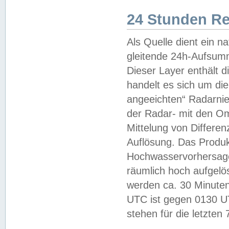
24 Stunden R
Als Quelle dient ein n
gleitende 24h-Aufsum
Dieser Layer enthält
handelt es sich um di
angeeichten“ Radarnie
der Radar- mit den O
Mittelung von Differe
Auflösung. Das Produk
Hochwasservorhersagez
räumlich hoch aufgelö
werden ca. 30 Minuten
UTC ist gegen 0130 UTC
stehen für die letzten