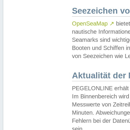
Seezeichen v
OpenSeaMap
↗
biete
nautische Information
Seamarks sind wichtig
Booten und Schiffen i
von Seezeichen wie Le
Aktualität der
PEGELONLINE erhält u
Im Binnenbereich wird 
Messwerte von Zeitreih
Minuten. Abweichungen
Fehlern bei der Daten
sein.