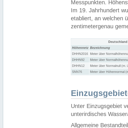
Messpunkten. Höhensy
Im 19. Jahrhundert wu
etabliert, an welchen 
zentimetergenau gem
Deutschland
Höhennetz
Bezeichnung
DHHN2016
Meter über Normalhöhennul
DHHN92
Meter über Normalhöhennul
DHHN12
Meter über Normalnull (m. 
SNN76
Meter über Höhennormal (m
Einzugsgebiet
Unter Einzugsgebiet v
unterirdisches Wasser
Allgemeine Bestandtei