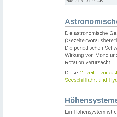
2000-01-01 01:30;645
Astronomische
Die astronomische Gez
(Gezeitenvorausberec
Die periodischen Schw
Wirkung von Mond und
Rotation verursacht.
Diese
Gezeitenvorau
Seeschifffahrt und Hy
Höhensystem
Ein Höhensystem ist e