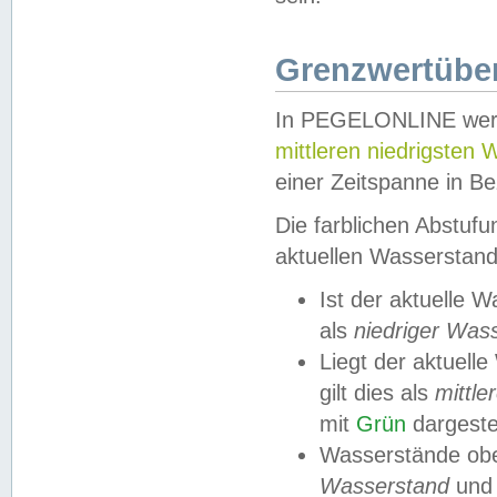
Grenzwertüber
In PEGELONLINE werde
mittleren niedrigsten
einer Zeitspanne in Be
Die farblichen Abstuf
aktuellen Wasserstand
Ist der aktuelle 
als
niedriger Was
Liegt der aktue
gilt dies als
mittle
mit
Grün
dargestel
Wasserstände obe
Wasserstand
und