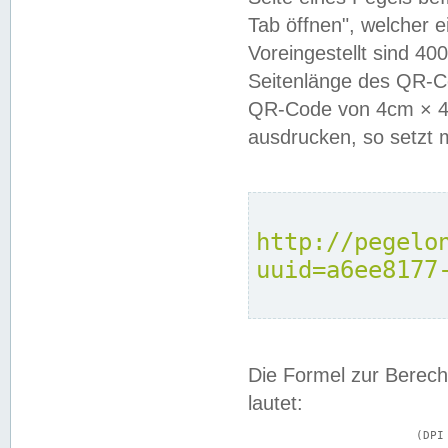
Tab öffnen", welcher 
Voreingestellt sind 4
Seitenlänge des QR-C
QR-Code von 4cm × 4c
ausdrucken, so setzt 
http://pegelo
uuid=a6ee8177
Die Formel zur Berech
lautet:
			(DPI × Druckkantenlänge in cm) ÷ 2,54 = Kantenlänge in Pixel
