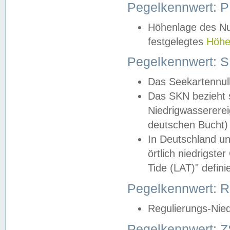
Pegelkennwert: 
Höhenlage des Nul
festgelegtes
Höhe
Pegelkennwert: 
Das Seekartennull
Das SKN bezieht s
Niedrigwassererei
deutschen Bucht) 
In Deutschland un
örtlich niedrigst
Tide (LAT)" definie
Pegelkennwert:
Regulierungs-Nie
Pegelkennwert: Z