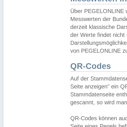
Über PEGELONLINE wer
Messwerten der Bundes
derzeit klassische Da
der Werte findet nicht 
Darstellungsmöglichkei
von PEGELONLINE zu 
QR-Codes
Auf der Stammdatensei
Seite anzeigen" ein Q
Stammdatenseite enthä
gescannt, so wird man
QR-Codes können auc
Seite eines Pegels be