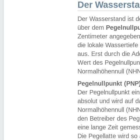
Der Wasserst
Der Wasserstand ist d
über dem
Pegelnullp
Zentimeter angegeben
die lokale Wassertie
aus. Erst durch die A
Wert des Pegelnullpun
Normalhöhennull (NHN
Pegelnullpunkt (PNP)
Der Pegelnullpunkt ei
absolut und wird auf
Normalhöhennull (NHN
den Betreiber des Pege
eine lange Zeit geme
Die Pegellatte wird s