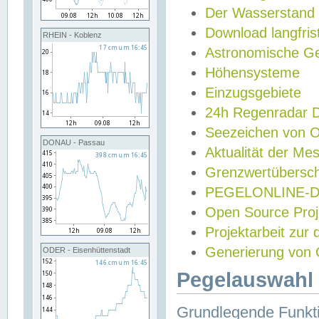
Der Wasserstand
Download langfris
RHEIN - Koblenz
Astronomische Gez
Höhensysteme
Einzugsgebiete
24h Regenradar
Seezeichen von 
DONAU - Passau
Aktualität der Me
Grenzwertübersch
PEGELONLINE-Di
Open Source Projek
Projektarbeit zur
Generierung von 
ODER - Eisenhüttenstadt
Pegelauswahl 
Grundlegende Funkti