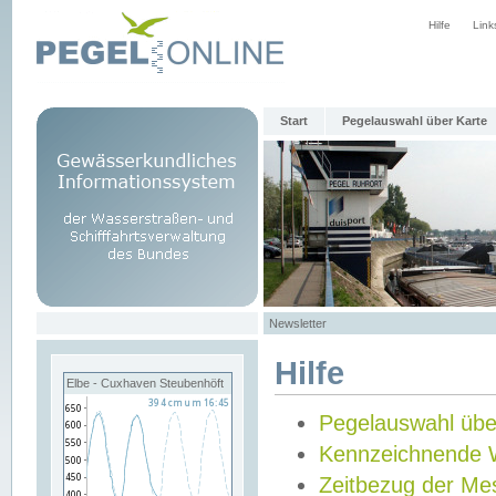
Hilfe
Link
Start
Pegelauswahl über Karte
Newsletter
Hilfe
Elbe - Cuxhaven Steubenhöft
Pegelauswahl übe
Kennzeichnende 
Zeitbezug der Me