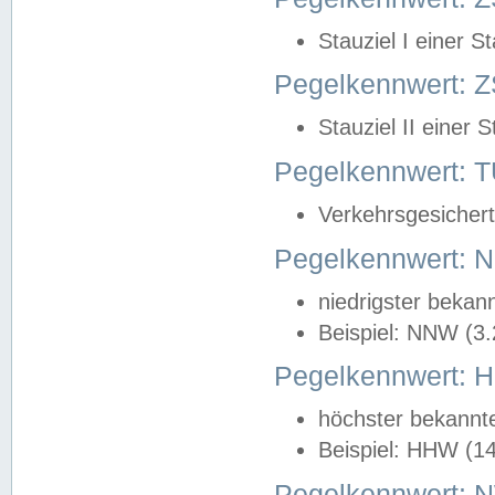
Stauziel I einer S
Pegelkennwert: Z
Stauziel II einer 
Pegelkennwert:
Verkehrsgesichert
Pegelkennwert:
niedrigster bekan
Beispiel: NNW (3
Pegelkennwert:
höchster bekannt
Beispiel: HHW (1
Pegelkennwert: 