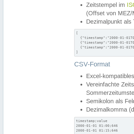
Zeitstempel im
IS
(Offset von MEZ
Dezimalpunkt als
[

  {"timestamp":"2000-01-01T0
  {"timestamp":"2000-01-01T0
  {"timestamp":"2000-01-01T0
]
CSV-Format
Excel-kompatibles
Vereinfachte Zeit
Sommerzeitumstel
Semikolon als Fel
Dezimalkomma (de
timestamp;value

2000-01-01 01:00;646

2000-01-01 01:15;646
