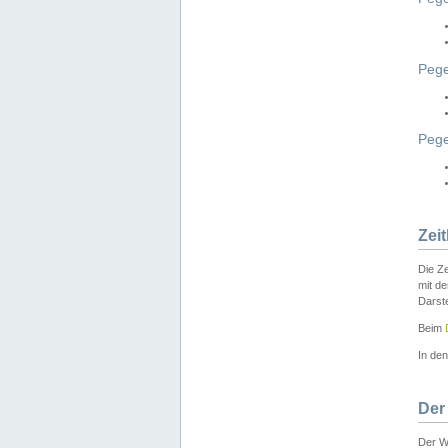
Pege
Peg
Zei
Die Ze
mit d
Darst
Beim
In de
Der
Der W