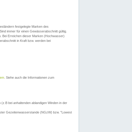
esländern festgelegte Marken des
Sind immer für einen Gewässerabschnitt gültig.
. Bei Erreichen dieser Marken (Hochwasser)
erabschnitt in Kraft bzw. werden bei
tem
. Siehe auch die Informationen zum
 (z.B bei anhaltenden ablandigen Winden in der
drigster Gezeitenwasserstande (NGzW) bzw. "Lowest