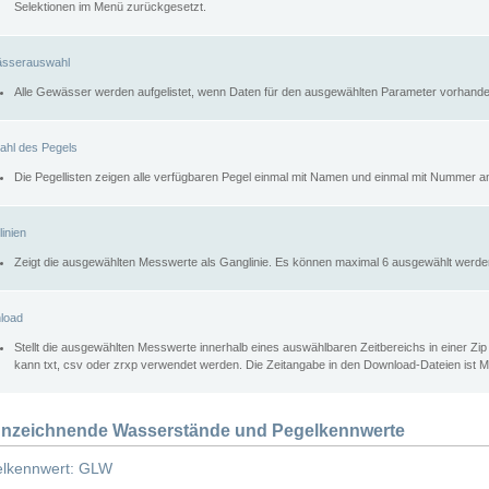
Selektionen im Menü zurückgesetzt.
sserauswahl
Alle Gewässer werden aufgelistet, wenn Daten für den ausgewählten Parameter vorhande
ahl des Pegels
Die Pegellisten zeigen alle verfügbaren Pegel einmal mit Namen und einmal mit Nummer a
inien
Zeigt die ausgewählten Messwerte als Ganglinie. Es können maximal 6 ausgewählt werde
load
Stellt die ausgewählten Messwerte innerhalb eines auswählbaren Zeitbereichs in einer Zi
kann txt, csv oder zrxp verwendet werden. Die Zeitangabe in den Download-Dateien ist 
nzeichnende Wasserstände und Pegelkennwerte
lkennwert: GLW