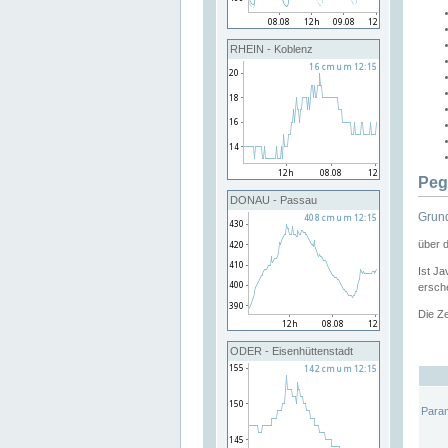
RHEIN - Koblenz
Peg
DONAU - Passau
Grund
über 
Ist Ja
ersche
Die Ze
ODER - Eisenhüttenstadt
Para