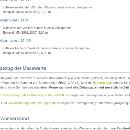
mittlerer niedrigster Wert der Wasserstände in einer Zeitspanne
Beispiel: MNW(1991/2000) 1,22 m
lkennwert: MW
Mittelwert der Wasserstände in einer Zeitspanne
Beispiel: MN(1991/2000) 3,00 m
elkennwert: MHW
mittlerer höchster Wert der Wasserstände in einer Zeitspanne
Beispiel: MHW(1991/2000) 6,00 m
tbezug der Messwerte
itangaben der Messwerte werden standardmäßig in gesetzlicher (lokaler) Zeit dargestellt. D
em Wechsel im Sommer zur Sommerzeit (MESZ, UTC+2). über die
Einstellungen
können Sie d
ellung ohne Sommerzeit einstellen.
Momentan sind alle Zeitangaben auf gesetzliche Zeit e
Download langfristiger Wasserstände und Abflüsse
liegen die Zeitangaben in gesetzlicher Zeit
n zum
Download angebotenen Tagesdateien
liegen die Zeitangaben grundsätzlich ganzjährig in
 Wasserstand
asserstand ist der lotrechte Abstand eines Punktes des Wasserspiegels über dem
Pegelnul