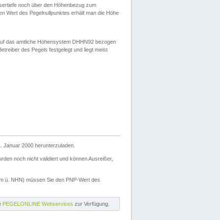
ssertiefe noch über den Höhenbezug zum
en Wert des Pegelnullpunktes erhält man die Höhe
d auf das amtliche Höhensystem DHHN92 bezogen
reiber des Pegels festgelegt und liegt meist
. Januar 2000 herunterzuladen.
den noch nicht validiert und können Ausreißer,
(m ü. NHN) müssen Sie den PNP-Wert des
ie
PEGELONLINE Webservices
zur Verfügung.