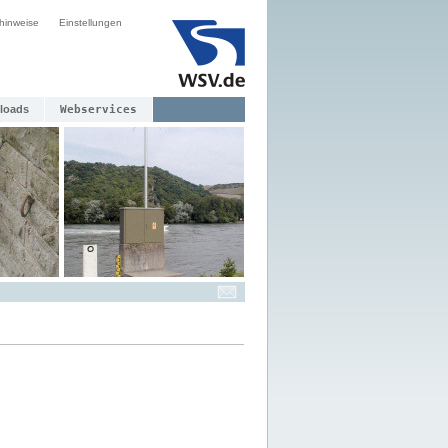
hinweise
Einstellungen
loads
Webservices