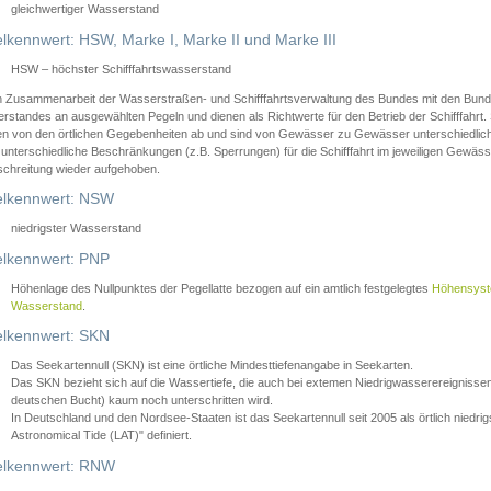
gleichwertiger Wasserstand
lkennwert: HSW, Marke I, Marke II und Marke III
HSW – höchster Schifffahrtswasserstand
in Zusammenarbeit der Wasserstraßen- und Schifffahrtsverwaltung des Bundes mit den Bund
standes an ausgewählten Pegeln und dienen als Richtwerte für den Betrieb der Schifffahrt. 
n von den örtlichen Gegebenheiten ab und sind von Gewässer zu Gewässer unterschiedlich
 unterschiedliche Beschränkungen (z.B. Sperrungen) für die Schifffahrt im jeweiligen Gewäss
schreitung wieder aufgehoben.
lkennwert: NSW
niedrigster Wasserstand
lkennwert: PNP
Höhenlage des Nullpunktes der Pegellatte bezogen auf ein amtlich festgelegtes
Höhensys
Wasserstand
.
lkennwert: SKN
Das Seekartennull (SKN) ist eine örtliche Mindesttiefenangabe in Seekarten.
Das SKN bezieht sich auf die Wassertiefe, die auch bei extemen Niedrigwasserereignissen
deutschen Bucht) kaum noch unterschritten wird.
In Deutschland und den Nordsee-Staaten ist das Seekartennull seit 2005 als örtlich nie
Astronomical Tide (LAT)" definiert.
lkennwert: RNW