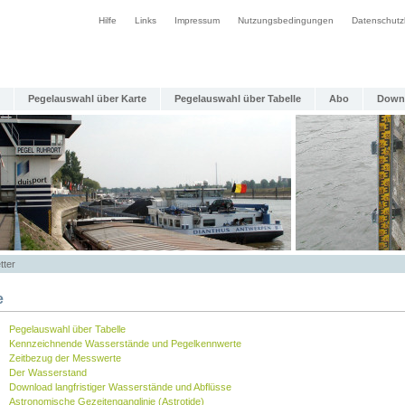
Hilfe
Links
Impressum
Nutzungsbedingungen
Datenschutz
Pegelauswahl über Karte
Pegelauswahl über Tabelle
Abo
Down
tter
e
Pegelauswahl über Tabelle
Kennzeichnende Wasserstände und Pegelkennwerte
Zeitbezug der Messwerte
Der Wasserstand
Download langfristiger Wasserstände und Abflüsse
Astronomische Gezeitenganglinie (Astrotide)