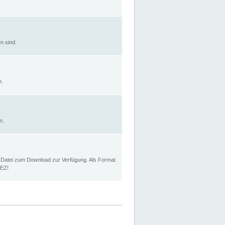
n sind.
n.
n.
p Datei zum Download zur Verfügung. Als Format
MEZ!