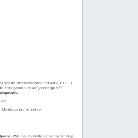
ies sind die Mitteleuropäische Zeit (MEZ, UTC+1)
ie Zeitangaben auch auf ganzjährige MEZ-
ingestellt.
 vor.
 Mitteleuropäischer Zeit vor.
lpunkt (PNP)
der Pegellatte und wird in der Regel