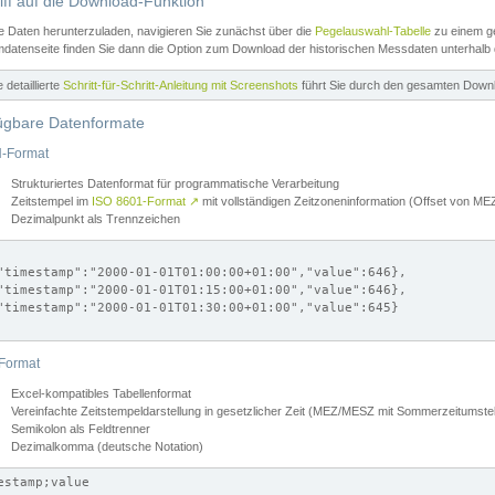
iff auf die Download-Funktion
e Daten herunterzuladen, navigieren Sie zunächst über die
Pegelauswahl-Tabelle
zu einem ge
datenseite finden Sie dann die Option zum Download der historischen Messdaten unterhalb
ne detaillierte
Schritt-für-Schritt-Anleitung mit Screenshots
führt Sie durch den gesamten Down
ügbare Datenformate
-Format
Strukturiertes Datenformat für programmatische Verarbeitung
Zeitstempel im
ISO 8601-Format
↗
mit vollständigen Zeitzoneninformation (Offset von 
Dezimalpunkt als Trennzeichen
"timestamp":"2000-01-01T01:00:00+01:00","value":646},

"timestamp":"2000-01-01T01:15:00+01:00","value":646},

"timestamp":"2000-01-01T01:30:00+01:00","value":645}

Format
Excel-kompatibles Tabellenformat
Vereinfachte Zeitstempeldarstellung in gesetzlicher Zeit (MEZ/MESZ mit Sommerzeitumstel
Semikolon als Feldtrenner
Dezimalkomma (deutsche Notation)
estamp;value
