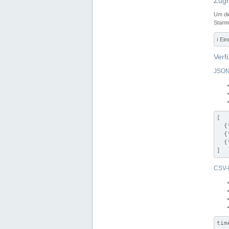
Zugr
Um di
Stamm
ℹ️ Ei
Verf
JSON
[

  {
  {
  {
]
CSV-
tim