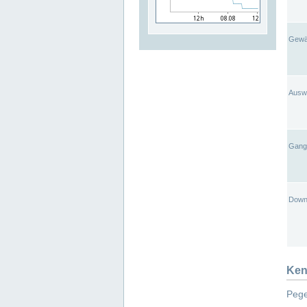
Gewä
Ausw
Gangl
Down
Ken
Pege