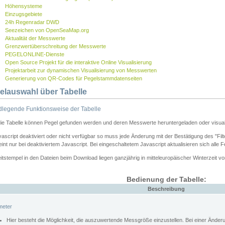
Höhensysteme
Einzugsgebiete
24h Regenradar DWD
Seezeichen von OpenSeaMap.org
Aktualität der Messwerte
Grenzwertüberschreitung der Messwerte
PEGELONLINE-Dienste
Open Source Projekt für die interaktive Online Visualisierung
Projektarbeit zur dynamischen Visualisierung von Messwerten
Generierung von QR-Codes für Pegelstammdatenseiten
elauswahl über Tabelle
legende Funktionsweise der Tabelle
die Tabelle können Pegel gefunden werden und deren Messwerte heruntergeladen oder visuali
vascript deaktiviert oder nicht verfügbar so muss jede Änderung mit der Bestätigung des "Filt
int nur bei deaktiviertem Javascript. Bei eingeschaltetem Javascript aktualisieren sich alle 
itstempel in den Dateien beim Download liegen ganzjährig in mitteleuropäischer Winterzeit vo
Bedienung der Tabelle:
Beschreibung
meter
Hier besteht die Möglichkeit, die auszuwertende Messgröße einzustellen. Bei einer Ände