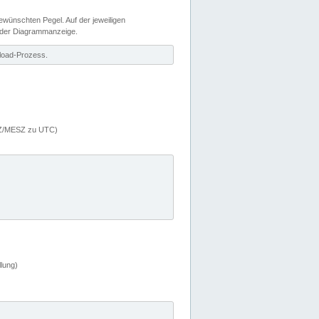
wünschten Pegel. Auf der jeweiligen
 der Diagrammanzeige.
load-Prozess.
MEZ/MESZ zu UTC)
lung)