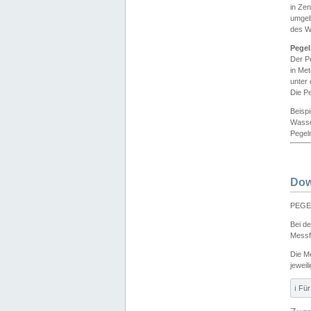
in Ze
umgeb
des W
Pegel
Der P
in Me
unter
Die Pe
Beisp
Wasse
Pegeln
Dow
PEGEL
Bei d
Messf
Die M
jeweil
ℹ️ F