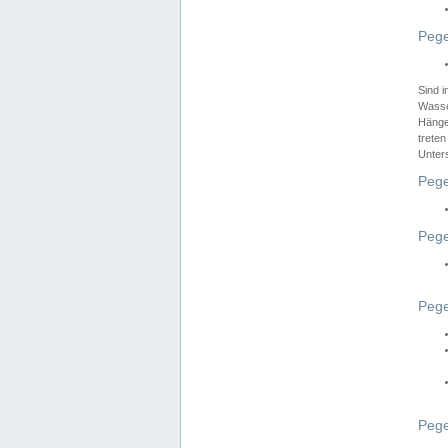
Pege
Sind 
Wasser
Hänge
treten
Unter
Pege
Pege
Pege
Pege