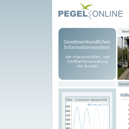
Start
Newsle
Hilf
Elbe - Cuxhaven Steubenhöft