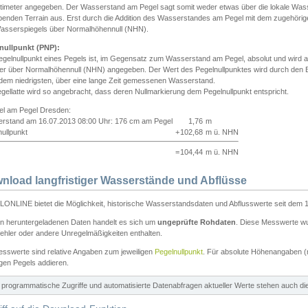
ntimeter angegeben. Der Wasserstand am Pegel sagt somit weder etwas über die lokale Wa
enden Terrain aus. Erst durch die Addition des Wasserstandes am Pegel mit dem zugehörig
asserspiegels über Normalhöhennull (NHN).
nullpunkt (PNP):
egelnullpunkt eines Pegels ist, im Gegensatz zum Wasserstand am Pegel, absolut und wir
ter über Normalhöhennull (NHN) angegeben. Der Wert des Pegelnullpunktes wird durch den Bet
 dem niedrigsten, über eine lange Zeit gemessenen Wasserstand.
gellatte wird so angebracht, dass deren Nullmarkierung dem Pegelnullpunkt entspricht.
iel am Pegel Dresden:
rstand am 16.07.2013 08:00 Uhr: 176 cm am Pegel
1,76
m
ullpunkt
+
102,68
m ü. NHN
=
104,44
m ü. NHN
nload langfristiger Wasserstände und Abflüsse
ONLINE bietet die Möglichkeit, historische Wasserstandsdaten und Abflusswerte seit dem 1
en heruntergeladenen Daten handelt es sich um
ungeprüfte Rohdaten
. Diese Messwerte wur
ehler oder andere Unregelmäßigkeiten enthalten.
esswerte sind relative Angaben zum jeweiligen
Pegelnullpunkt
. Für absolute Höhenangaben 
igen Pegels addieren.
ür programmatische Zugriffe und automatisierte Datenabfragen aktueller Werte stehen auch d