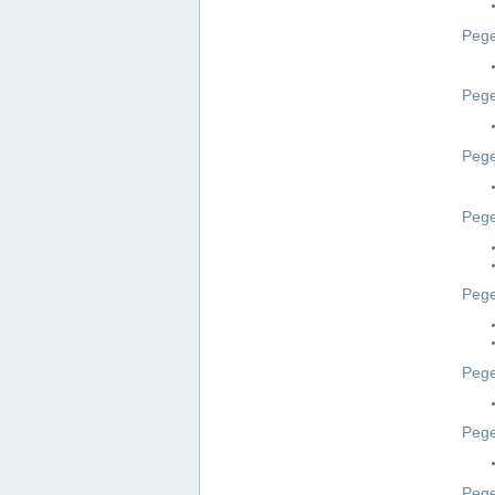
Pege
Pege
Peg
Pege
Pege
Pege
Pege
Peg