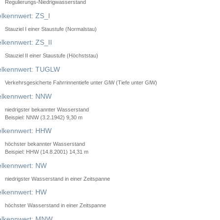
Regulierungs-Niedrigwasserstand
lkennwert: ZS_I
Stauziel I einer Staustufe (Normalstau)
lkennwert: ZS_II
Stauziel II einer Staustufe (Höchststau)
elkennwert: TUGLW
Verkehrsgesicherte Fahrrinnentiefe unter GlW (Tiefe unter GlW)
lkennwert: NNW
niedrigster bekannter Wasserstand
Beispiel: NNW (3.2.1942) 9,30 m
lkennwert: HHW
höchster bekannter Wasserstand
Beispiel: HHW (14.8.2001) 14,31 m
lkennwert: NW
niedrigster Wasserstand in einer Zeitspanne
lkennwert: HW
höchster Wasserstand in einer Zeitspanne
elkennwert: MNW