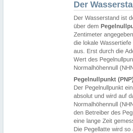
Der Wasserst
Der Wasserstand ist d
über dem
Pegelnullp
Zentimeter angegeben
die lokale Wassertie
aus. Erst durch die A
Wert des Pegelnullpun
Normalhöhennull (NHN
Pegelnullpunkt (PNP)
Der Pegelnullpunkt ei
absolut und wird auf
Normalhöhennull (NHN
den Betreiber des Pege
eine lange Zeit geme
Die Pegellatte wird s