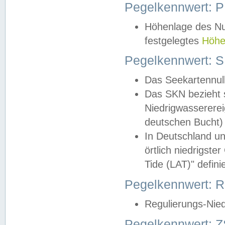
Pegelkennwert: 
Höhenlage des Nul
festgelegtes
Höhe
Pegelkennwert: 
Das Seekartennull
Das SKN bezieht s
Niedrigwassererei
deutschen Bucht) 
In Deutschland un
örtlich niedrigst
Tide (LAT)" definie
Pegelkennwert:
Regulierungs-Nie
Pegelkennwert: Z