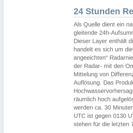
24 Stunden R
Als Quelle dient ein n
gleitende 24h-Aufsum
Dieser Layer enthält
handelt es sich um di
angeeichten“ Radarnie
der Radar- mit den O
Mittelung von Differe
Auflösung. Das Produk
Hochwasservorhersagez
räumlich hoch aufgelö
werden ca. 30 Minuten
UTC ist gegen 0130 UTC
stehen für die letzten