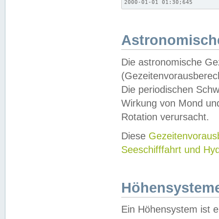
2000-01-01 01:30;645
Astronomische
Die astronomische Gez
(Gezeitenvorausberec
Die periodischen Schw
Wirkung von Mond und
Rotation verursacht.
Diese
Gezeitenvorau
Seeschifffahrt und Hy
Höhensystem
Ein Höhensystem ist e