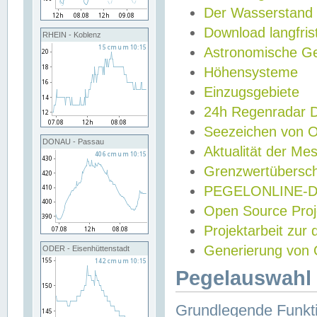
Der Wasserstand
Download langfris
RHEIN - Koblenz
Astronomische Gez
Höhensysteme
Einzugsgebiete
24h Regenradar
Seezeichen von 
DONAU - Passau
Aktualität der Me
Grenzwertübersch
PEGELONLINE-Di
Open Source Projek
Projektarbeit zur
Generierung von 
ODER - Eisenhüttenstadt
Pegelauswahl 
Grundlegende Funkti