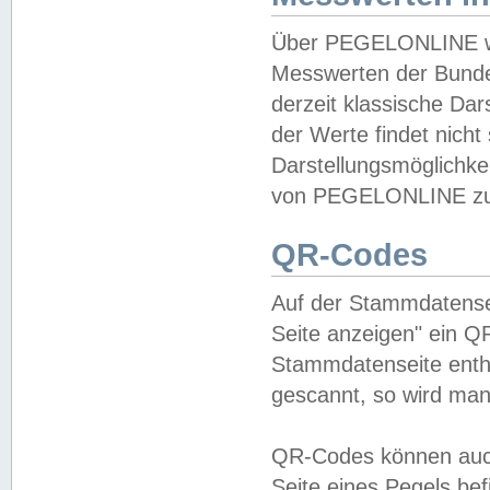
Über PEGELONLINE wer
Messwerten der Bundes
derzeit klassische Da
der Werte findet nicht 
Darstellungsmöglichkei
von PEGELONLINE zu 
QR-Codes
Auf der Stammdatensei
Seite anzeigen" ein Q
Stammdatenseite enthä
gescannt, so wird man
QR-Codes können auc
Seite eines Pegels be