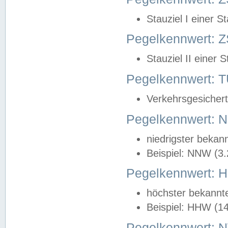
Stauziel I einer S
Pegelkennwert: Z
Stauziel II einer 
Pegelkennwert:
Verkehrsgesichert
Pegelkennwert:
niedrigster bekan
Beispiel: NNW (3
Pegelkennwert:
höchster bekannt
Beispiel: HHW (1
Pegelkennwert: 