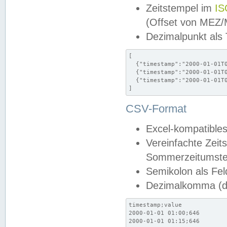
Zeitstempel im
IS
(Offset von MEZ
Dezimalpunkt als
[

  {"timestamp":"2000-01-01T0
  {"timestamp":"2000-01-01T0
  {"timestamp":"2000-01-01T0
]
CSV-Format
Excel-kompatibles
Vereinfachte Zeit
Sommerzeitumstel
Semikolon als Fel
Dezimalkomma (de
timestamp;value

2000-01-01 01:00;646

2000-01-01 01:15;646
