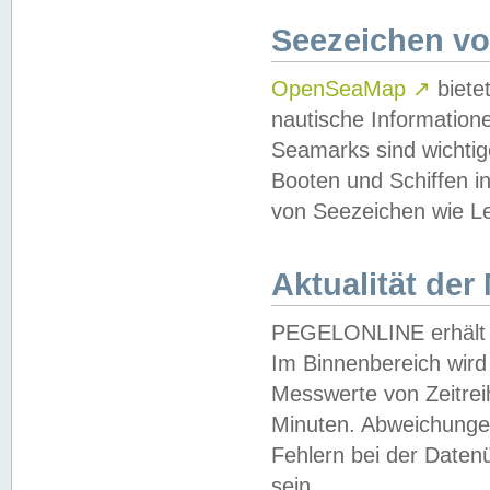
Seezeichen v
OpenSeaMap
↗
biete
nautische Information
Seamarks sind wichtig
Booten und Schiffen i
von Seezeichen wie Le
Aktualität der
PEGELONLINE erhält u
Im Binnenbereich wird 
Messwerte von Zeitreih
Minuten. Abweichungen
Fehlern bei der Daten
sein.