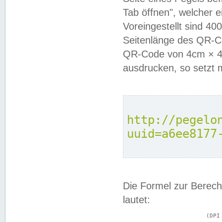
Tab öffnen", welcher 
Voreingestellt sind 4
Seitenlänge des QR-C
QR-Code von 4cm × 4c
ausdrucken, so setzt 
http://pegelo
uuid=a6ee8177
Die Formel zur Berech
lautet:
			(DPI × Druckkantenlänge in cm) ÷ 2,54 = Kantenlänge in Pixel
