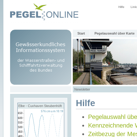
Hilfe
Link
Start
Pegelauswahl über Karte
Newsletter
Hilfe
Elbe - Cuxhaven Steubenhöft
Pegelauswahl übe
Kennzeichnende 
Zeitbezug der Me