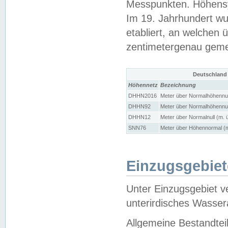
Messpunkten. Höhensy
Im 19. Jahrhundert wu
etabliert, an welchen 
zentimetergenau gem
Deutschland
Höhennetz
Bezeichnung
DHHN2016
Meter über Normalhöhennul
DHHN92
Meter über Normalhöhennul
DHHN12
Meter über Normalnull (m. 
SNN76
Meter über Höhennormal (m
Einzugsgebiet
Unter Einzugsgebiet v
unterirdisches Wasser
Allgemeine Bestandtei