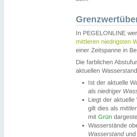
Grenzwertüber
In PEGELONLINE werde
mittleren niedrigsten
einer Zeitspanne in Be
Die farblichen Abstuf
aktuellen Wasserstand
Ist der aktuelle 
als
niedriger Was
Liegt der aktue
gilt dies als
mittle
mit
Grün
dargestel
Wasserstände obe
Wasserstand
und