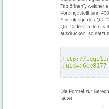
Tab öffnen", welcher 
Voreingestellt sind 4
Seitenlänge des QR-C
QR-Code von 4cm × 4c
ausdrucken, so setzt 
http://pegelo
uuid=a6ee8177
Die Formel zur Berech
lautet:
			(DPI × Druckkantenlänge in cm) ÷ 2,54 = Kantenlänge in Pixel
