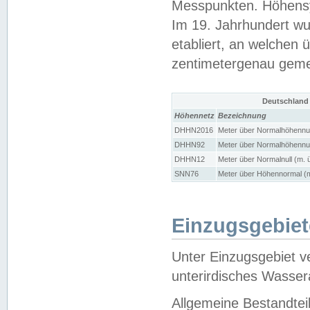
Messpunkten. Höhensy
Im 19. Jahrhundert wu
etabliert, an welchen 
zentimetergenau gem
Deutschland
Höhennetz
Bezeichnung
DHHN2016
Meter über Normalhöhennul
DHHN92
Meter über Normalhöhennul
DHHN12
Meter über Normalnull (m. 
SNN76
Meter über Höhennormal (m
Einzugsgebiet
Unter Einzugsgebiet v
unterirdisches Wasser
Allgemeine Bestandtei