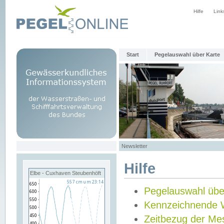
Hilfe
Link
Start
Pegelauswahl über Karte
Newsletter
Hilfe
Elbe - Cuxhaven Steubenhöft
Pegelauswahl übe
Kennzeichnende 
Zeitbezug der Me