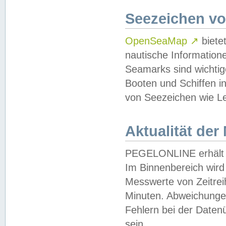
Seezeichen v
OpenSeaMap
↗
biete
nautische Information
Seamarks sind wichtig
Booten und Schiffen i
von Seezeichen wie Le
Aktualität der
PEGELONLINE erhält u
Im Binnenbereich wird 
Messwerte von Zeitreih
Minuten. Abweichungen
Fehlern bei der Daten
sein.