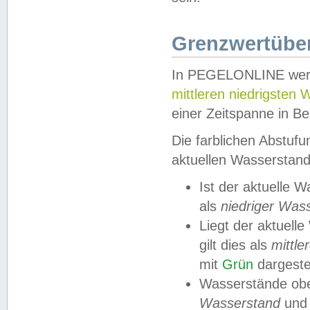
Grenzwertüber
In PEGELONLINE werde
mittleren niedrigsten
einer Zeitspanne in Be
Die farblichen Abstuf
aktuellen Wasserstand
Ist der aktuelle 
als
niedriger Was
Liegt der aktue
gilt dies als
mittle
mit
Grün
dargestel
Wasserstände obe
Wasserstand
und