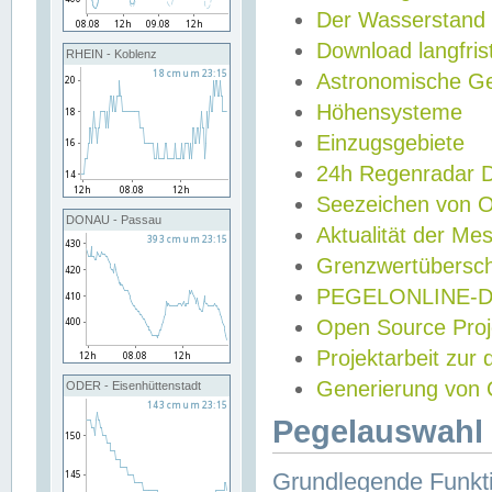
Der Wasserstand
Download langfris
RHEIN - Koblenz
Astronomische Gez
Höhensysteme
Einzugsgebiete
24h Regenradar
Seezeichen von 
DONAU - Passau
Aktualität der Me
Grenzwertübersch
PEGELONLINE-Di
Open Source Projek
Projektarbeit zur
Generierung von 
ODER - Eisenhüttenstadt
Pegelauswahl 
Grundlegende Funkti