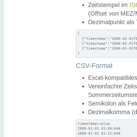
Zeitstempel im
IS
(Offset von MEZ
Dezimalpunkt als
[

  {"timestamp":"2000-01-01T0
  {"timestamp":"2000-01-01T0
  {"timestamp":"2000-01-01T0
]
CSV-Format
Excel-kompatibles
Vereinfachte Zeit
Sommerzeitumstel
Semikolon als Fel
Dezimalkomma (de
timestamp;value

2000-01-01 01:00;646

2000-01-01 01:15;646
