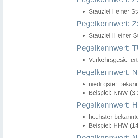
Stauziel I einer S
Pegelkennwert: Z
Stauziel II einer 
Pegelkennwert:
Verkehrsgesichert
Pegelkennwert:
niedrigster bekan
Beispiel: NNW (3
Pegelkennwert:
höchster bekannt
Beispiel: HHW (1
Pegelkennwert: 