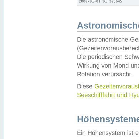
2000-01-01 01:30;645
Astronomische
Die astronomische Gez
(Gezeitenvorausberec
Die periodischen Schw
Wirkung von Mond und
Rotation verursacht.
Diese
Gezeitenvorau
Seeschifffahrt und Hy
Höhensystem
Ein Höhensystem ist e