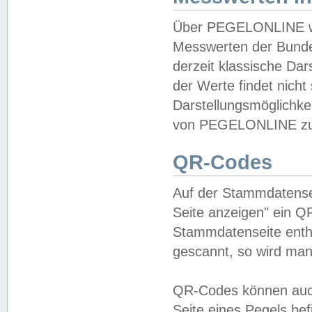
Über PEGELONLINE wer
Messwerten der Bundes
derzeit klassische Da
der Werte findet nicht 
Darstellungsmöglichkei
von PEGELONLINE zu 
QR-Codes
Auf der Stammdatensei
Seite anzeigen" ein Q
Stammdatenseite enthä
gescannt, so wird man
QR-Codes können auc
Seite eines Pegels be