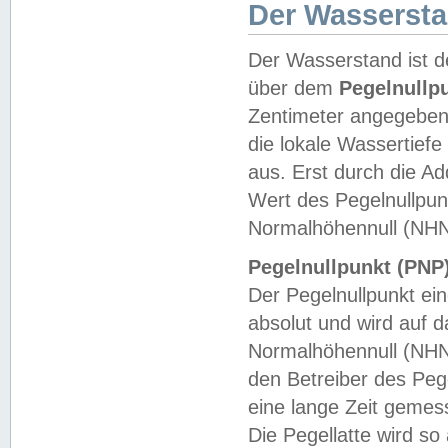
Der Wasserst
Der Wasserstand ist d
über dem
Pegelnullp
Zentimeter angegeben
die lokale Wassertie
aus. Erst durch die A
Wert des Pegelnullpun
Normalhöhennull (NHN
Pegelnullpunkt (PNP)
Der Pegelnullpunkt ei
absolut und wird auf
Normalhöhennull (NHN
den Betreiber des Pege
eine lange Zeit geme
Die Pegellatte wird s