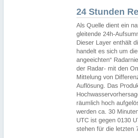
24 Stunden R
Als Quelle dient ein n
gleitende 24h-Aufsum
Dieser Layer enthält
handelt es sich um di
angeeichten“ Radarnie
der Radar- mit den O
Mittelung von Differe
Auflösung. Das Produk
Hochwasservorhersagez
räumlich hoch aufgelö
werden ca. 30 Minuten
UTC ist gegen 0130 UTC
stehen für die letzten