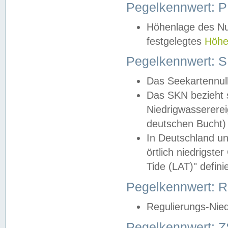
Pegelkennwert: 
Höhenlage des Nul
festgelegtes
Höhe
Pegelkennwert: 
Das Seekartennull
Das SKN bezieht s
Niedrigwassererei
deutschen Bucht) 
In Deutschland un
örtlich niedrigst
Tide (LAT)" definie
Pegelkennwert:
Regulierungs-Nie
Pegelkennwert: Z