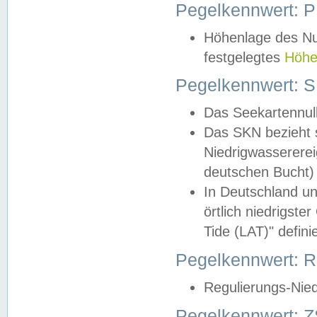
Pegelkennwert: 
Höhenlage des Nul
festgelegtes
Höhe
Pegelkennwert: 
Das Seekartennull
Das SKN bezieht s
Niedrigwassererei
deutschen Bucht) 
In Deutschland un
örtlich niedrigst
Tide (LAT)" definie
Pegelkennwert:
Regulierungs-Nie
Pegelkennwert: Z