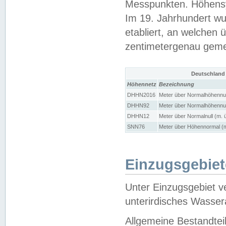
Messpunkten. Höhensy
Im 19. Jahrhundert wu
etabliert, an welchen 
zentimetergenau gem
Deutschland
Höhennetz
Bezeichnung
DHHN2016
Meter über Normalhöhennul
DHHN92
Meter über Normalhöhennul
DHHN12
Meter über Normalnull (m. 
SNN76
Meter über Höhennormal (m
Einzugsgebiet
Unter Einzugsgebiet v
unterirdisches Wasser
Allgemeine Bestandtei