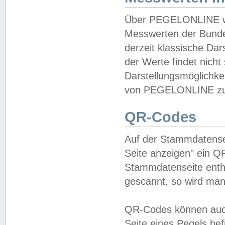
Über PEGELONLINE wer
Messwerten der Bundes
derzeit klassische Da
der Werte findet nicht 
Darstellungsmöglichkei
von PEGELONLINE zu 
QR-Codes
Auf der Stammdatensei
Seite anzeigen" ein Q
Stammdatenseite enthä
gescannt, so wird man
QR-Codes können auc
Seite eines Pegels be