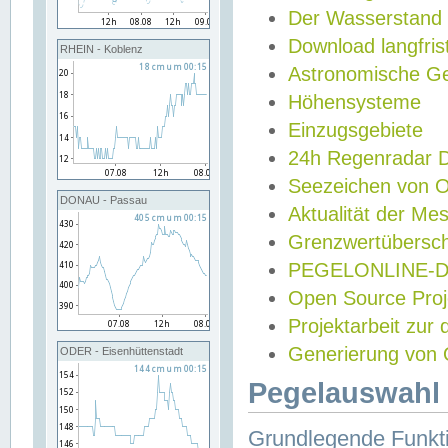
Der Wasserstand
Download langfris
RHEIN - Koblenz
Astronomische Gez
Höhensysteme
Einzugsgebiete
24h Regenradar
Seezeichen von 
DONAU - Passau
Aktualität der Me
Grenzwertübersch
PEGELONLINE-Di
Open Source Projek
Projektarbeit zur
Generierung von 
ODER - Eisenhüttenstadt
Pegelauswahl 
Grundlegende Funkti