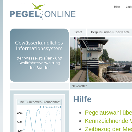
Hilfe
Link
Start
Pegelauswahl über Karte
Newsletter
Hilfe
Elbe - Cuxhaven Steubenhöft
Pegelauswahl übe
Kennzeichnende 
Zeitbezug der Me