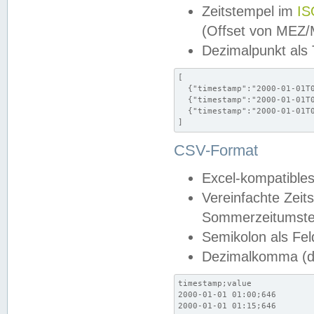
Zeitstempel im
IS
(Offset von MEZ
Dezimalpunkt als
[

  {"timestamp":"2000-01-01T0
  {"timestamp":"2000-01-01T0
  {"timestamp":"2000-01-01T0
]
CSV-Format
Excel-kompatibles
Vereinfachte Zeit
Sommerzeitumstel
Semikolon als Fel
Dezimalkomma (de
timestamp;value

2000-01-01 01:00;646

2000-01-01 01:15;646
