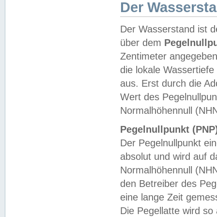
Der Wasserst
Der Wasserstand ist d
über dem
Pegelnullp
Zentimeter angegeben
die lokale Wassertie
aus. Erst durch die A
Wert des Pegelnullpun
Normalhöhennull (NHN
Pegelnullpunkt (PNP)
Der Pegelnullpunkt ei
absolut und wird auf
Normalhöhennull (NHN
den Betreiber des Pege
eine lange Zeit geme
Die Pegellatte wird s