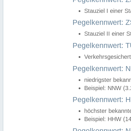
Stauziel I einer S
Pegelkennwert: Z
Stauziel II einer 
Pegelkennwert:
Verkehrsgesichert
Pegelkennwert:
niedrigster bekan
Beispiel: NNW (3
Pegelkennwert:
höchster bekannt
Beispiel: HHW (1
Pegelkennwert: 