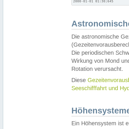
2000-01-01 01:30;645
Astronomische
Die astronomische Gez
(Gezeitenvorausberec
Die periodischen Schw
Wirkung von Mond und
Rotation verursacht.
Diese
Gezeitenvorau
Seeschifffahrt und Hy
Höhensystem
Ein Höhensystem ist e