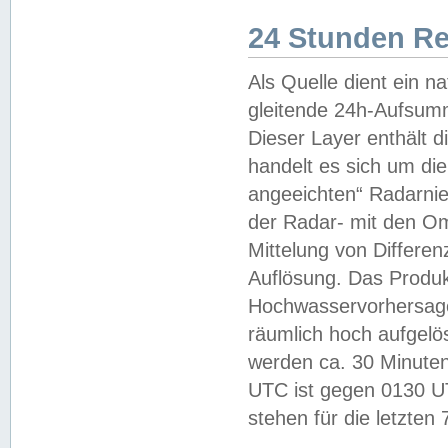
24 Stunden R
Als Quelle dient ein n
gleitende 24h-Aufsum
Dieser Layer enthält
handelt es sich um di
angeeichten“ Radarnie
der Radar- mit den O
Mittelung von Differe
Auflösung. Das Produk
Hochwasservorhersagez
räumlich hoch aufgelö
werden ca. 30 Minuten
UTC ist gegen 0130 UTC
stehen für die letzten