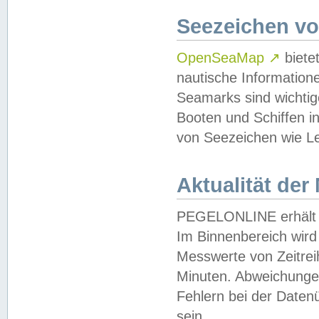
Seezeichen v
OpenSeaMap
↗
biete
nautische Information
Seamarks sind wichtig
Booten und Schiffen i
von Seezeichen wie Le
Aktualität der
PEGELONLINE erhält u
Im Binnenbereich wird 
Messwerte von Zeitreih
Minuten. Abweichungen
Fehlern bei der Daten
sein.