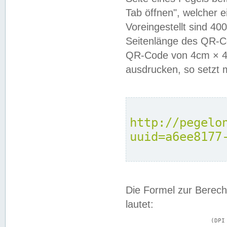
Tab öffnen", welcher 
Voreingestellt sind 4
Seitenlänge des QR-C
QR-Code von 4cm × 4c
ausdrucken, so setzt 
http://pegelo
uuid=a6ee8177
Die Formel zur Berech
lautet:
			(DPI × Druckkantenlänge in cm) ÷ 2,54 = Kantenlänge in Pixel
