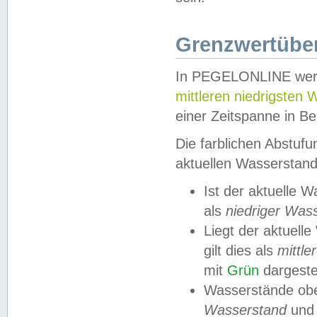
Grenzwertüber
In PEGELONLINE werde
mittleren niedrigsten
einer Zeitspanne in Be
Die farblichen Abstuf
aktuellen Wasserstand
Ist der aktuelle 
als
niedriger Was
Liegt der aktue
gilt dies als
mittle
mit
Grün
dargestel
Wasserstände obe
Wasserstand
und