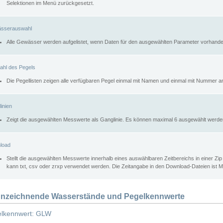
Selektionen im Menü zurückgesetzt.
sserauswahl
Alle Gewässer werden aufgelistet, wenn Daten für den ausgewählten Parameter vorhande
ahl des Pegels
Die Pegellisten zeigen alle verfügbaren Pegel einmal mit Namen und einmal mit Nummer a
inien
Zeigt die ausgewählten Messwerte als Ganglinie. Es können maximal 6 ausgewählt werde
load
Stellt die ausgewählten Messwerte innerhalb eines auswählbaren Zeitbereichs in einer Zi
kann txt, csv oder zrxp verwendet werden. Die Zeitangabe in den Download-Dateien ist 
nzeichnende Wasserstände und Pegelkennwerte
lkennwert: GLW