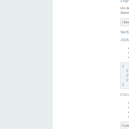
Zugr
Um di
Stamm
ℹ️ Ei
Verf
JSON
[

  {
  {
  {
]
CSV-
tim