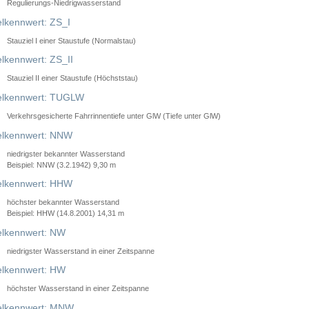
Regulierungs-Niedrigwasserstand
lkennwert: ZS_I
Stauziel I einer Staustufe (Normalstau)
lkennwert: ZS_II
Stauziel II einer Staustufe (Höchststau)
elkennwert: TUGLW
Verkehrsgesicherte Fahrrinnentiefe unter GlW (Tiefe unter GlW)
lkennwert: NNW
niedrigster bekannter Wasserstand
Beispiel: NNW (3.2.1942) 9,30 m
lkennwert: HHW
höchster bekannter Wasserstand
Beispiel: HHW (14.8.2001) 14,31 m
lkennwert: NW
niedrigster Wasserstand in einer Zeitspanne
lkennwert: HW
höchster Wasserstand in einer Zeitspanne
elkennwert: MNW