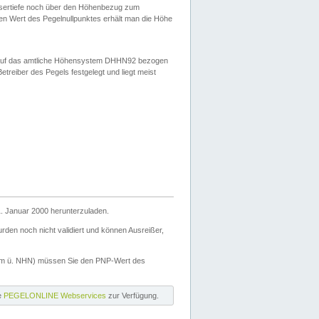
ssertiefe noch über den Höhenbezug zum
en Wert des Pegelnullpunktes erhält man die Höhe
d auf das amtliche Höhensystem DHHN92 bezogen
reiber des Pegels festgelegt und liegt meist
. Januar 2000 herunterzuladen.
den noch nicht validiert und können Ausreißer,
(m ü. NHN) müssen Sie den PNP-Wert des
ie
PEGELONLINE Webservices
zur Verfügung.