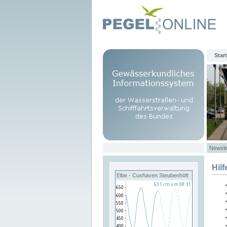
Start
Newsle
Hilf
Elbe - Cuxhaven Steubenhöft