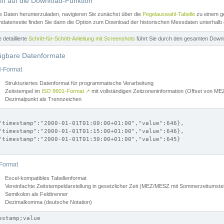
iff auf die Download-Funktion
e Daten herunterzuladen, navigieren Sie zunächst über die
Pegelauswahl-Tabelle
zu einem ge
datenseite finden Sie dann die Option zum Download der historischen Messdaten unterhalb
ne detaillierte
Schritt-für-Schritt-Anleitung mit Screenshots
führt Sie durch den gesamten Down
ügbare Datenformate
-Format
Strukturiertes Datenformat für programmatische Verarbeitung
Zeitstempel im
ISO 8601-Format
↗
mit vollständigen Zeitzoneninformation (Offset von 
Dezimalpunkt als Trennzeichen
"timestamp":"2000-01-01T01:00:00+01:00","value":646},

"timestamp":"2000-01-01T01:15:00+01:00","value":646},

"timestamp":"2000-01-01T01:30:00+01:00","value":645}

Format
Excel-kompatibles Tabellenformat
Vereinfachte Zeitstempeldarstellung in gesetzlicher Zeit (MEZ/MESZ mit Sommerzeitumstel
Semikolon als Feldtrenner
Dezimalkomma (deutsche Notation)
estamp;value
