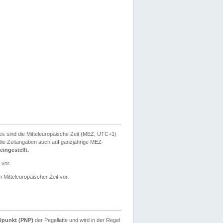
ies sind die Mitteleuropäische Zeit (MEZ, UTC+1)
ie Zeitangaben auch auf ganzjährige MEZ-
ingestellt.
 vor.
 Mitteleuropäischer Zeit vor.
lpunkt (PNP)
der Pegellatte und wird in der Regel