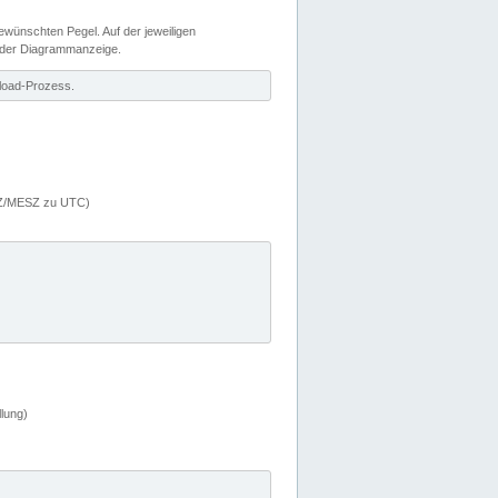
wünschten Pegel. Auf der jeweiligen
 der Diagrammanzeige.
load-Prozess.
MEZ/MESZ zu UTC)
lung)