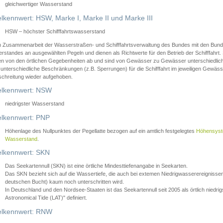
gleichwertiger Wasserstand
lkennwert: HSW, Marke I, Marke II und Marke III
HSW – höchster Schifffahrtswasserstand
in Zusammenarbeit der Wasserstraßen- und Schifffahrtsverwaltung des Bundes mit den Bund
standes an ausgewählten Pegeln und dienen als Richtwerte für den Betrieb der Schifffahrt. 
n von den örtlichen Gegebenheiten ab und sind von Gewässer zu Gewässer unterschiedlich
 unterschiedliche Beschränkungen (z.B. Sperrungen) für die Schifffahrt im jeweiligen Gewäss
schreitung wieder aufgehoben.
lkennwert: NSW
niedrigster Wasserstand
lkennwert: PNP
Höhenlage des Nullpunktes der Pegellatte bezogen auf ein amtlich festgelegtes
Höhensys
Wasserstand
.
lkennwert: SKN
Das Seekartennull (SKN) ist eine örtliche Mindesttiefenangabe in Seekarten.
Das SKN bezieht sich auf die Wassertiefe, die auch bei extemen Niedrigwasserereignissen
deutschen Bucht) kaum noch unterschritten wird.
In Deutschland und den Nordsee-Staaten ist das Seekartennull seit 2005 als örtlich nie
Astronomical Tide (LAT)" definiert.
lkennwert: RNW