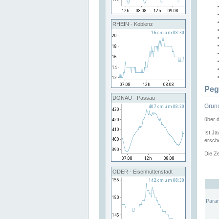
RHEIN - Koblenz
Peg
DONAU - Passau
Grund
über 
Ist Ja
ersche
Die Ze
ODER - Eisenhüttenstadt
Para