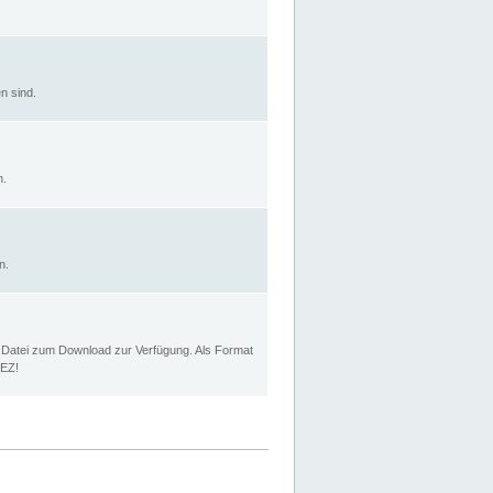
n sind.
n.
n.
p Datei zum Download zur Verfügung. Als Format
MEZ!