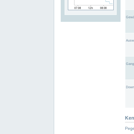
Gewä
Ausw
Gangl
Down
Ken
Pege