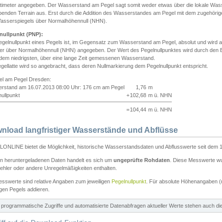
ntimeter angegeben. Der Wasserstand am Pegel sagt somit weder etwas über die lokale Wa
enden Terrain aus. Erst durch die Addition des Wasserstandes am Pegel mit dem zugehörig
asserspiegels über Normalhöhennull (NHN).
nullpunkt (PNP):
egelnullpunkt eines Pegels ist, im Gegensatz zum Wasserstand am Pegel, absolut und wir
ter über Normalhöhennull (NHN) angegeben. Der Wert des Pegelnullpunktes wird durch den Bet
 dem niedrigsten, über eine lange Zeit gemessenen Wasserstand.
gellatte wird so angebracht, dass deren Nullmarkierung dem Pegelnullpunkt entspricht.
iel am Pegel Dresden:
rstand am 16.07.2013 08:00 Uhr: 176 cm am Pegel
1,76
m
ullpunkt
+
102,68
m ü. NHN
=
104,44
m ü. NHN
nload langfristiger Wasserstände und Abflüsse
ONLINE bietet die Möglichkeit, historische Wasserstandsdaten und Abflusswerte seit dem 1
en heruntergeladenen Daten handelt es sich um
ungeprüfte Rohdaten
. Diese Messwerte wur
ehler oder andere Unregelmäßigkeiten enthalten.
esswerte sind relative Angaben zum jeweiligen
Pegelnullpunkt
. Für absolute Höhenangaben 
igen Pegels addieren.
ür programmatische Zugriffe und automatisierte Datenabfragen aktueller Werte stehen auch d