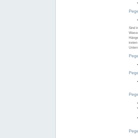
Pege
Sind 
Wasser
Hänge
treten
Unter
Pege
Pege
Pege
Pege