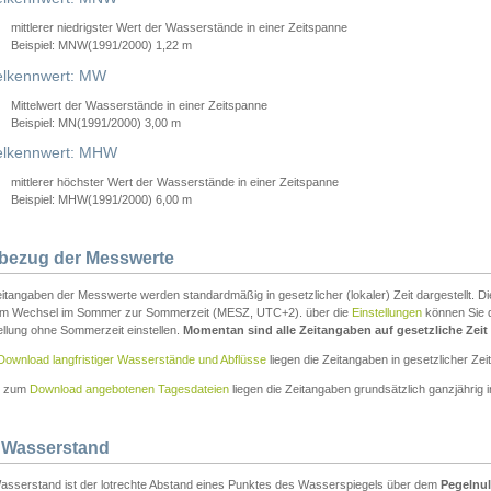
mittlerer niedrigster Wert der Wasserstände in einer Zeitspanne
Beispiel: MNW(1991/2000) 1,22 m
lkennwert: MW
Mittelwert der Wasserstände in einer Zeitspanne
Beispiel: MN(1991/2000) 3,00 m
elkennwert: MHW
mittlerer höchster Wert der Wasserstände in einer Zeitspanne
Beispiel: MHW(1991/2000) 6,00 m
tbezug der Messwerte
itangaben der Messwerte werden standardmäßig in gesetzlicher (lokaler) Zeit dargestellt. D
em Wechsel im Sommer zur Sommerzeit (MESZ, UTC+2). über die
Einstellungen
können Sie d
ellung ohne Sommerzeit einstellen.
Momentan sind alle Zeitangaben auf gesetzliche Zeit e
Download langfristiger Wasserstände und Abflüsse
liegen die Zeitangaben in gesetzlicher Zeit
n zum
Download angebotenen Tagesdateien
liegen die Zeitangaben grundsätzlich ganzjährig in
 Wasserstand
asserstand ist der lotrechte Abstand eines Punktes des Wasserspiegels über dem
Pegelnul