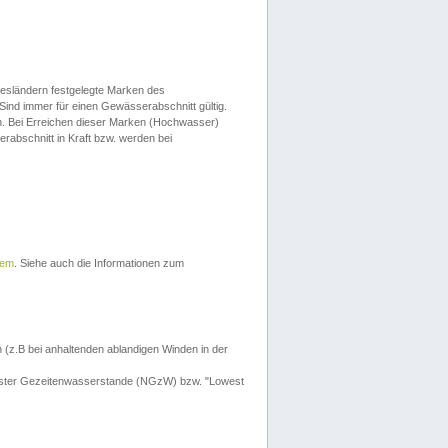
esländern festgelegte Marken des
Sind immer für einen Gewässerabschnitt gültig.
. Bei Erreichen dieser Marken (Hochwasser)
erabschnitt in Kraft bzw. werden bei
tem
. Siehe auch die Informationen zum
 (z.B bei anhaltenden ablandigen Winden in der
drigster Gezeitenwasserstande (NGzW) bzw. "Lowest