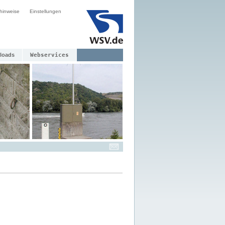
hinweise
Einstellungen
loads
Webservices