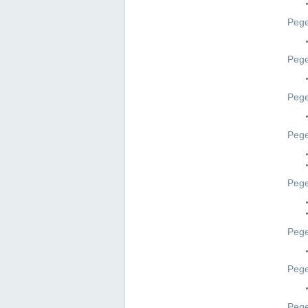
Pege
Pege
Peg
Pege
Pege
Pege
Pege
Peg