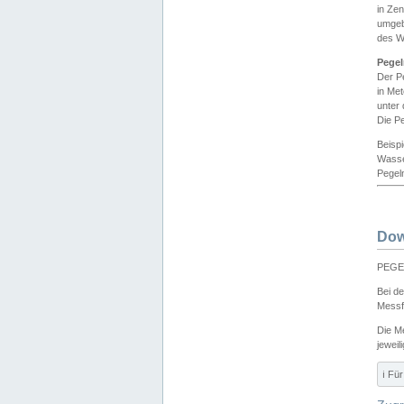
in Ze
umgeb
des W
Pegel
Der P
in Me
unter
Die Pe
Beisp
Wasse
Pegeln
Dow
PEGEL
Bei d
Messf
Die M
jeweil
ℹ️ F