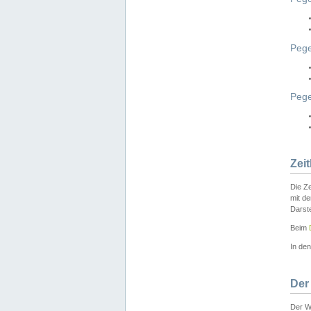
Pege
Peg
Zei
Die Ze
mit d
Darst
Beim
In de
Der
Der W