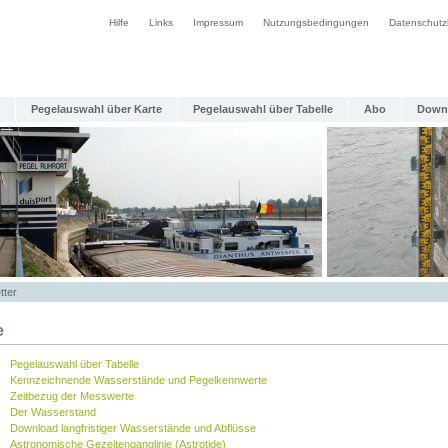
Hilfe
Links
Impressum
Nutzungsbedingungen
Datenschutz
Pegelauswahl über Karte
Pegelauswahl über Tabelle
Abo
Down
tter
e
Pegelauswahl über Tabelle
Kennzeichnende Wasserstände und Pegelkennwerte
Zeitbezug der Messwerte
Der Wasserstand
Download langfristiger Wasserstände und Abflüsse
Astronomische Gezeitenganglinie (Astrotide)