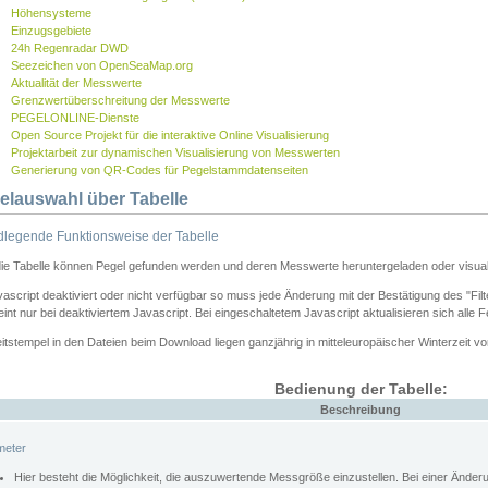
Höhensysteme
Einzugsgebiete
24h Regenradar DWD
Seezeichen von OpenSeaMap.org
Aktualität der Messwerte
Grenzwertüberschreitung der Messwerte
PEGELONLINE-Dienste
Open Source Projekt für die interaktive Online Visualisierung
Projektarbeit zur dynamischen Visualisierung von Messwerten
Generierung von QR-Codes für Pegelstammdatenseiten
elauswahl über Tabelle
legende Funktionsweise der Tabelle
die Tabelle können Pegel gefunden werden und deren Messwerte heruntergeladen oder visuali
vascript deaktiviert oder nicht verfügbar so muss jede Änderung mit der Bestätigung des "Filt
int nur bei deaktiviertem Javascript. Bei eingeschaltetem Javascript aktualisieren sich alle 
itstempel in den Dateien beim Download liegen ganzjährig in mitteleuropäischer Winterzeit vo
Bedienung der Tabelle:
Beschreibung
meter
Hier besteht die Möglichkeit, die auszuwertende Messgröße einzustellen. Bei einer Ände