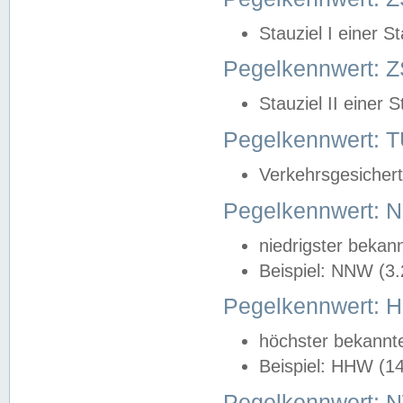
Stauziel I einer S
Pegelkennwert: Z
Stauziel II einer 
Pegelkennwert:
Verkehrsgesichert
Pegelkennwert:
niedrigster bekan
Beispiel: NNW (3
Pegelkennwert:
höchster bekannt
Beispiel: HHW (1
Pegelkennwert: 