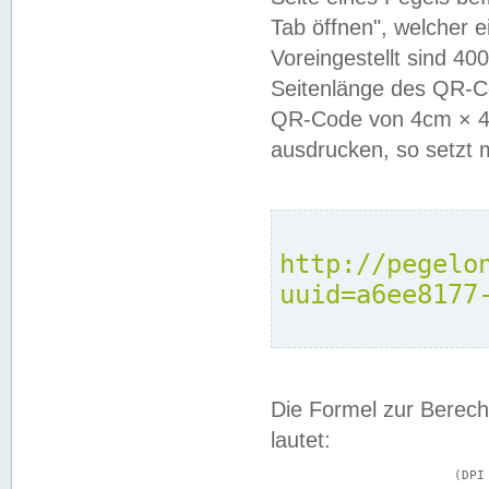
Tab öffnen", welcher 
Voreingestellt sind 4
Seitenlänge des QR-C
QR-Code von 4cm × 4c
ausdrucken, so setzt 
http://pegelo
uuid=a6ee8177
Die Formel zur Berech
lautet:
			(DPI × Druckkantenlänge in cm) ÷ 2,54 = Kantenlänge in Pixel
