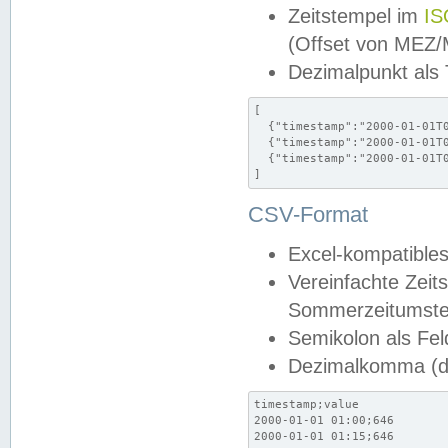
Zeitstempel im
IS
(Offset von MEZ
Dezimalpunkt als
[

  {"timestamp":"2000-01-01T0
  {"timestamp":"2000-01-01T0
  {"timestamp":"2000-01-01T0
]
CSV-Format
Excel-kompatibles
Vereinfachte Zeit
Sommerzeitumstel
Semikolon als Fel
Dezimalkomma (de
timestamp;value

2000-01-01 01:00;646

2000-01-01 01:15;646
