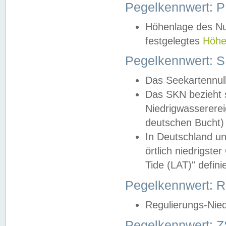
Pegelkennwert: 
Höhenlage des Nul
festgelegtes
Höhe
Pegelkennwert: 
Das Seekartennull
Das SKN bezieht s
Niedrigwassererei
deutschen Bucht) 
In Deutschland un
örtlich niedrigst
Tide (LAT)" definie
Pegelkennwert:
Regulierungs-Nie
Pegelkennwert: Z