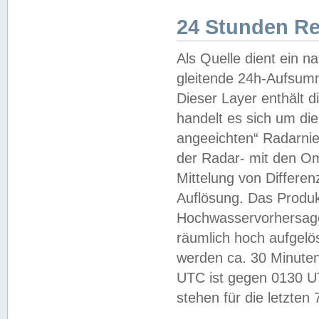
24 Stunden R
Als Quelle dient ein n
gleitende 24h-Aufsum
Dieser Layer enthält
handelt es sich um di
angeeichten“ Radarnie
der Radar- mit den O
Mittelung von Differe
Auflösung. Das Produk
Hochwasservorhersagez
räumlich hoch aufgelö
werden ca. 30 Minuten
UTC ist gegen 0130 UTC
stehen für die letzten