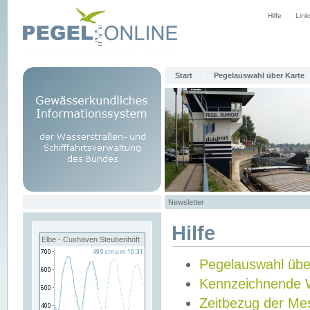
Hilfe
Link
Start
Pegelauswahl über Karte
Newsletter
Hilfe
Elbe - Cuxhaven Steubenhöft
Pegelauswahl übe
Kennzeichnende 
Zeitbezug der Me