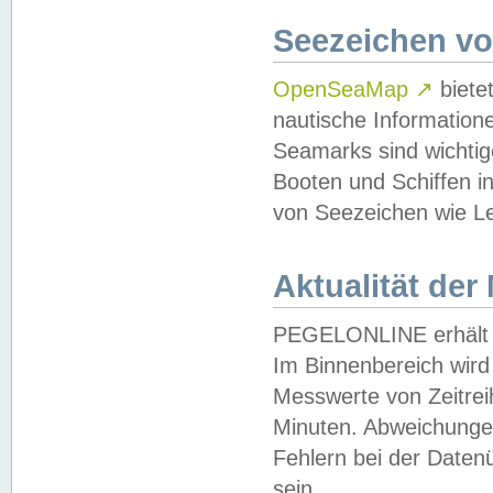
Seezeichen v
OpenSeaMap
↗
biete
nautische Information
Seamarks sind wichtig
Booten und Schiffen i
von Seezeichen wie Le
Aktualität der
PEGELONLINE erhält u
Im Binnenbereich wird 
Messwerte von Zeitreih
Minuten. Abweichungen
Fehlern bei der Daten
sein.