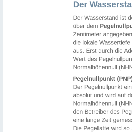
Der Wasserst
Der Wasserstand ist d
über dem
Pegelnullp
Zentimeter angegeben
die lokale Wassertie
aus. Erst durch die A
Wert des Pegelnullpun
Normalhöhennull (NHN
Pegelnullpunkt (PNP)
Der Pegelnullpunkt ei
absolut und wird auf
Normalhöhennull (NHN
den Betreiber des Pege
eine lange Zeit geme
Die Pegellatte wird s