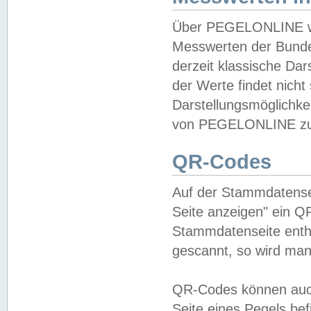
Über PEGELONLINE wer
Messwerten der Bundes
derzeit klassische Da
der Werte findet nicht 
Darstellungsmöglichkei
von PEGELONLINE zu 
QR-Codes
Auf der Stammdatensei
Seite anzeigen" ein Q
Stammdatenseite enthä
gescannt, so wird man
QR-Codes können auc
Seite eines Pegels be