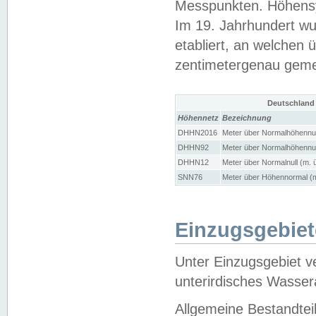
Messpunkten. Höhensy
Im 19. Jahrhundert wu
etabliert, an welchen 
zentimetergenau gem
Deutschland
Höhennetz
Bezeichnung
DHHN2016
Meter über Normalhöhennul
DHHN92
Meter über Normalhöhennul
DHHN12
Meter über Normalnull (m. 
SNN76
Meter über Höhennormal (m
Einzugsgebiet
Unter Einzugsgebiet v
unterirdisches Wasser
Allgemeine Bestandtei