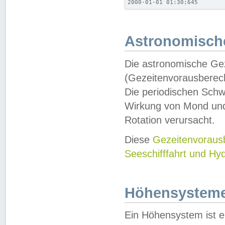
2000-01-01 01:30;645
Astronomische
Die astronomische Gez
(Gezeitenvorausberec
Die periodischen Schw
Wirkung von Mond und
Rotation verursacht.
Diese
Gezeitenvorau
Seeschifffahrt und Hy
Höhensystem
Ein Höhensystem ist e