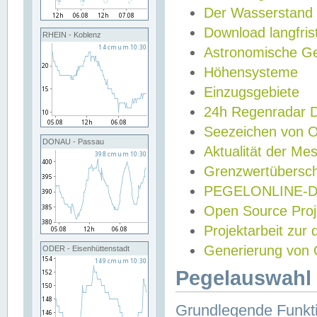
Der Wasserstand
Download langfris
RHEIN - Koblenz
Astronomische Gez
Höhensysteme
Einzugsgebiete
24h Regenradar
Seezeichen von 
DONAU - Passau
Aktualität der Me
Grenzwertübersch
PEGELONLINE-Di
Open Source Projek
Projektarbeit zur
Generierung von 
ODER - Eisenhüttenstadt
Pegelauswahl 
Grundlegende Funkti