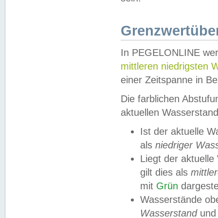
Grenzwertüber
In PEGELONLINE werde
mittleren niedrigsten
einer Zeitspanne in Be
Die farblichen Abstuf
aktuellen Wasserstand
Ist der aktuelle 
als
niedriger Was
Liegt der aktue
gilt dies als
mittle
mit
Grün
dargestel
Wasserstände obe
Wasserstand
und