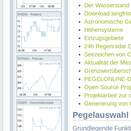
Der Wasserstand
Download langfris
RHEIN - Koblenz
Astronomische Gez
Höhensysteme
Einzugsgebiete
24h Regenradar
Seezeichen von 
DONAU - Passau
Aktualität der Me
Grenzwertübersch
PEGELONLINE-Di
Open Source Projek
Projektarbeit zur
Generierung von 
ODER - Eisenhüttenstadt
Pegelauswahl 
Grundlegende Funkti