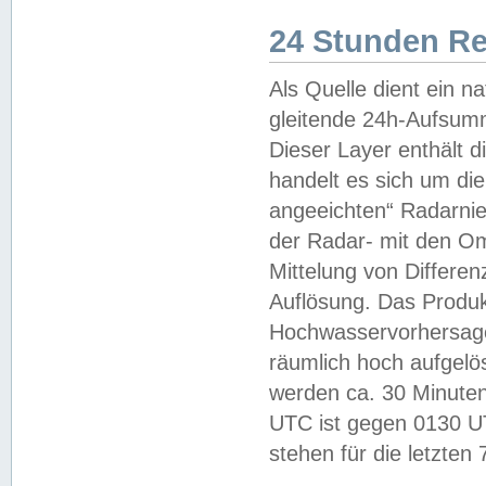
24 Stunden R
Als Quelle dient ein n
gleitende 24h-Aufsum
Dieser Layer enthält
handelt es sich um di
angeeichten“ Radarnie
der Radar- mit den O
Mittelung von Differe
Auflösung. Das Produk
Hochwasservorhersagez
räumlich hoch aufgelö
werden ca. 30 Minuten
UTC ist gegen 0130 UTC
stehen für die letzten