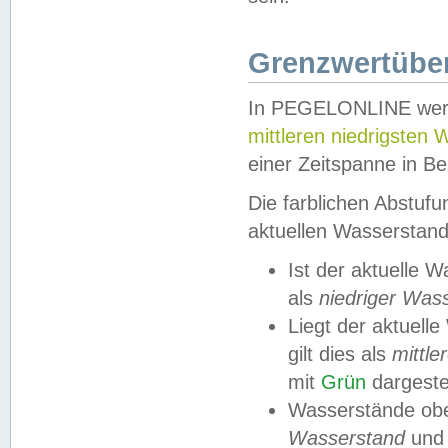
Grenzwertüber
In PEGELONLINE werde
mittleren niedrigsten
einer Zeitspanne in Be
Die farblichen Abstuf
aktuellen Wasserstand
Ist der aktuelle 
als
niedriger Was
Liegt der aktue
gilt dies als
mittle
mit
Grün
dargestel
Wasserstände obe
Wasserstand
und