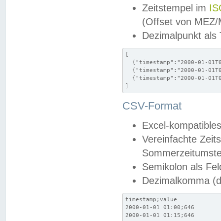
Zeitstempel im
IS
(Offset von MEZ
Dezimalpunkt als
[

  {"timestamp":"2000-01-01T0
  {"timestamp":"2000-01-01T0
  {"timestamp":"2000-01-01T0
]
CSV-Format
Excel-kompatibles
Vereinfachte Zeit
Sommerzeitumstel
Semikolon als Fel
Dezimalkomma (de
timestamp;value

2000-01-01 01:00;646

2000-01-01 01:15;646
