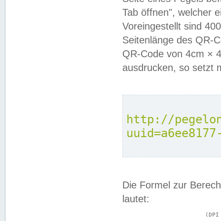
Tab öffnen", welcher 
Voreingestellt sind 4
Seitenlänge des QR-C
QR-Code von 4cm × 4c
ausdrucken, so setzt 
http://pegelo
uuid=a6ee8177
Die Formel zur Berech
lautet:
			(DPI × Druckkantenlänge in cm) ÷ 2,54 = Kantenlänge in Pixel
