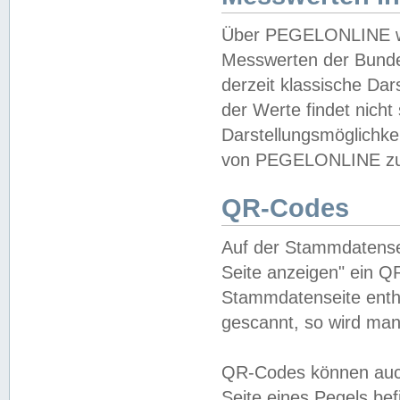
Über PEGELONLINE wer
Messwerten der Bundes
derzeit klassische Da
der Werte findet nicht 
Darstellungsmöglichkei
von PEGELONLINE zu 
QR-Codes
Auf der Stammdatensei
Seite anzeigen" ein Q
Stammdatenseite enthä
gescannt, so wird man
QR-Codes können auc
Seite eines Pegels be