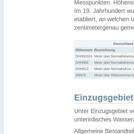
Messpunkten. Höhensy
Im 19. Jahrhundert wu
etabliert, an welchen 
zentimetergenau gem
Deutschland
Höhennetz
Bezeichnung
DHHN2016
Meter über Normalhöhennul
DHHN92
Meter über Normalhöhennul
DHHN12
Meter über Normalnull (m. 
SNN76
Meter über Höhennormal (m
Einzugsgebiet
Unter Einzugsgebiet v
unterirdisches Wasser
Allgemeine Bestandtei