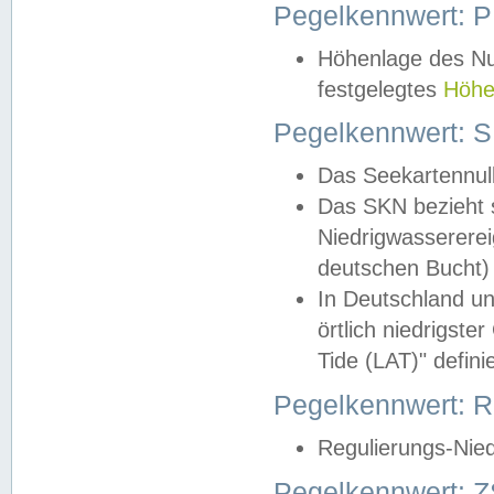
Pegelkennwert: 
Höhenlage des Nul
festgelegtes
Höhe
Pegelkennwert: 
Das Seekartennull
Das SKN bezieht s
Niedrigwassererei
deutschen Bucht) 
In Deutschland un
örtlich niedrigst
Tide (LAT)" definie
Pegelkennwert:
Regulierungs-Nie
Pegelkennwert: Z