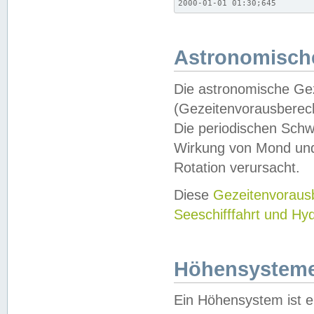
2000-01-01 01:30;645
Astronomische
Die astronomische Gez
(Gezeitenvorausberec
Die periodischen Schw
Wirkung von Mond und
Rotation verursacht.
Diese
Gezeitenvorau
Seeschifffahrt und Hy
Höhensystem
Ein Höhensystem ist e