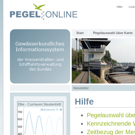
Hilfe
Link
Start
Pegelauswahl über Karte
Newsletter
Hilfe
Elbe - Cuxhaven Steubenhöft
Pegelauswahl übe
Kennzeichnende 
Zeitbezug der Me