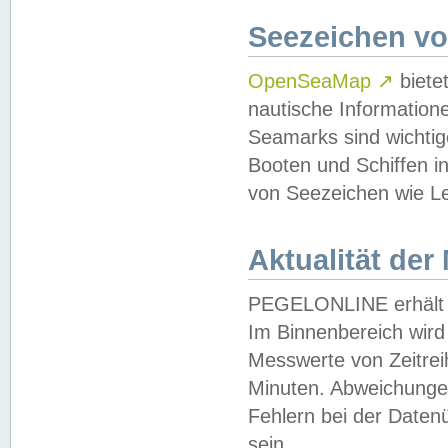
Seezeichen v
OpenSeaMap
↗
biete
nautische Information
Seamarks sind wichtig
Booten und Schiffen i
von Seezeichen wie Le
Aktualität der
PEGELONLINE erhält u
Im Binnenbereich wird 
Messwerte von Zeitreih
Minuten. Abweichungen
Fehlern bei der Daten
sein.