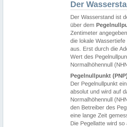
Der Wasserst
Der Wasserstand ist d
über dem
Pegelnullp
Zentimeter angegeben
die lokale Wassertie
aus. Erst durch die A
Wert des Pegelnullpun
Normalhöhennull (NHN
Pegelnullpunkt (PNP)
Der Pegelnullpunkt ei
absolut und wird auf
Normalhöhennull (NHN
den Betreiber des Pege
eine lange Zeit geme
Die Pegellatte wird s