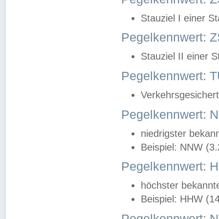
Stauziel I einer S
Pegelkennwert: Z
Stauziel II einer 
Pegelkennwert:
Verkehrsgesichert
Pegelkennwert:
niedrigster bekan
Beispiel: NNW (3
Pegelkennwert:
höchster bekannt
Beispiel: HHW (1
Pegelkennwert: 