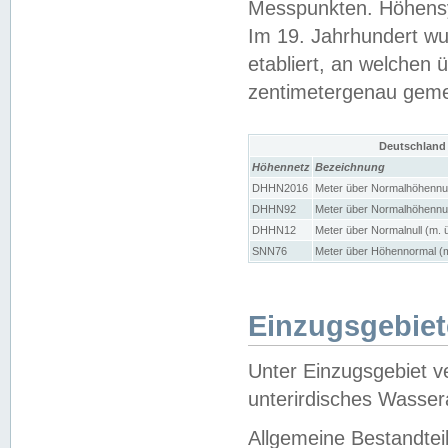
Messpunkten. Höhensy
Im 19. Jahrhundert wu
etabliert, an welchen 
zentimetergenau gem
Deutschland
Höhennetz
Bezeichnung
DHHN2016
Meter über Normalhöhennul
DHHN92
Meter über Normalhöhennul
DHHN12
Meter über Normalnull (m. 
SNN76
Meter über Höhennormal (m
Einzugsgebiet
Unter Einzugsgebiet v
unterirdisches Wasser
Allgemeine Bestandtei