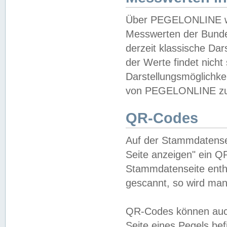
Über PEGELONLINE wer
Messwerten der Bundes
derzeit klassische Da
der Werte findet nicht 
Darstellungsmöglichkei
von PEGELONLINE zu 
QR-Codes
Auf der Stammdatensei
Seite anzeigen" ein Q
Stammdatenseite enthä
gescannt, so wird man
QR-Codes können auc
Seite eines Pegels be