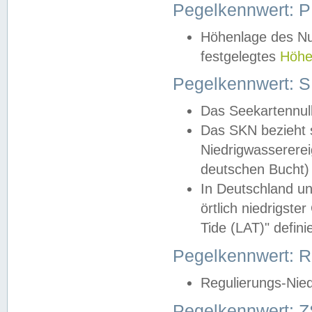
Pegelkennwert: 
Höhenlage des Nul
festgelegtes
Höhe
Pegelkennwert: 
Das Seekartennull
Das SKN bezieht s
Niedrigwassererei
deutschen Bucht) 
In Deutschland un
örtlich niedrigst
Tide (LAT)" definie
Pegelkennwert:
Regulierungs-Nie
Pegelkennwert: Z