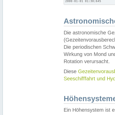
2000-01-01 01:30;645
Astronomische
Die astronomische Gez
(Gezeitenvorausberec
Die periodischen Schw
Wirkung von Mond und
Rotation verursacht.
Diese
Gezeitenvorau
Seeschifffahrt und Hy
Höhensystem
Ein Höhensystem ist e