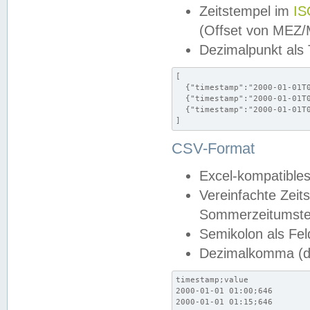
Zeitstempel im
IS
(Offset von MEZ
Dezimalpunkt als
[

  {"timestamp":"2000-01-01T0
  {"timestamp":"2000-01-01T0
  {"timestamp":"2000-01-01T0
]
CSV-Format
Excel-kompatibles
Vereinfachte Zeit
Sommerzeitumstel
Semikolon als Fel
Dezimalkomma (de
timestamp;value

2000-01-01 01:00;646

2000-01-01 01:15;646
