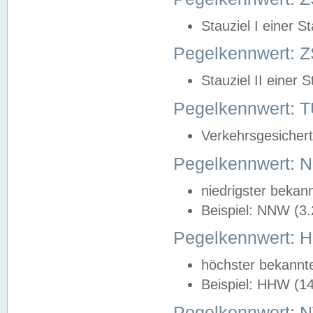
Stauziel I einer S
Pegelkennwert: Z
Stauziel II einer 
Pegelkennwert:
Verkehrsgesichert
Pegelkennwert:
niedrigster bekan
Beispiel: NNW (3
Pegelkennwert:
höchster bekannt
Beispiel: HHW (1
Pegelkennwert: 