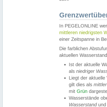
Grenzwertüber
In PEGELONLINE werde
mittleren niedrigsten
einer Zeitspanne in Be
Die farblichen Abstuf
aktuellen Wasserstand
Ist der aktuelle 
als
niedriger Was
Liegt der aktue
gilt dies als
mittle
mit
Grün
dargestel
Wasserstände obe
Wasserstand
und