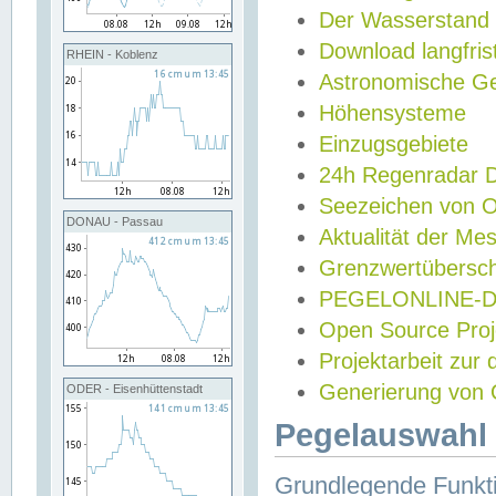
Der Wasserstand
Download langfris
RHEIN - Koblenz
Astronomische Gez
Höhensysteme
Einzugsgebiete
24h Regenradar
Seezeichen von 
DONAU - Passau
Aktualität der Me
Grenzwertübersch
PEGELONLINE-Di
Open Source Projek
Projektarbeit zur
Generierung von 
ODER - Eisenhüttenstadt
Pegelauswahl 
Grundlegende Funkti