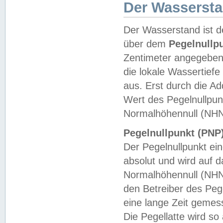
Der Wasserst
Der Wasserstand ist d
über dem
Pegelnullp
Zentimeter angegeben
die lokale Wassertie
aus. Erst durch die A
Wert des Pegelnullpun
Normalhöhennull (NHN
Pegelnullpunkt (PNP)
Der Pegelnullpunkt ei
absolut und wird auf
Normalhöhennull (NHN
den Betreiber des Pege
eine lange Zeit geme
Die Pegellatte wird s