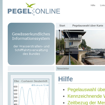
Hilfe
Link
Start
Pegelauswahl über Karte
Newsletter
Hilfe
Elbe - Cuxhaven Steubenhöft
Pegelauswahl übe
Kennzeichnende 
Zeitbezug der Me