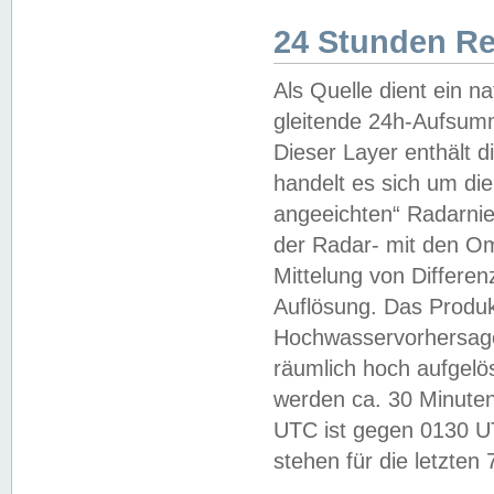
24 Stunden R
Als Quelle dient ein n
gleitende 24h-Aufsum
Dieser Layer enthält
handelt es sich um di
angeeichten“ Radarnie
der Radar- mit den O
Mittelung von Differe
Auflösung. Das Produk
Hochwasservorhersagez
räumlich hoch aufgelö
werden ca. 30 Minuten
UTC ist gegen 0130 UTC
stehen für die letzten