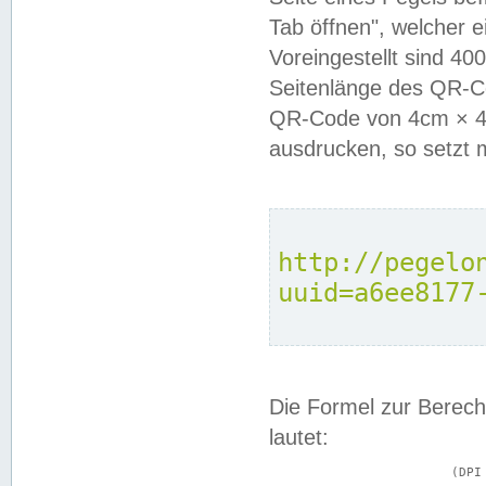
Tab öffnen", welcher 
Voreingestellt sind 4
Seitenlänge des QR-C
QR-Code von 4cm × 4c
ausdrucken, so setzt 
http://pegelo
uuid=a6ee8177
Die Formel zur Berech
lautet:
			(DPI × Druckkantenlänge in cm) ÷ 2,54 = Kantenlänge in Pixel
