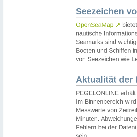
Seezeichen v
OpenSeaMap
↗
biete
nautische Information
Seamarks sind wichtig
Booten und Schiffen i
von Seezeichen wie Le
Aktualität der
PEGELONLINE erhält u
Im Binnenbereich wird 
Messwerte von Zeitreih
Minuten. Abweichungen
Fehlern bei der Daten
sein.