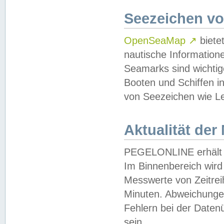
Seezeichen v
OpenSeaMap
↗
biete
nautische Information
Seamarks sind wichtig
Booten und Schiffen i
von Seezeichen wie Le
Aktualität der
PEGELONLINE erhält u
Im Binnenbereich wird 
Messwerte von Zeitreih
Minuten. Abweichungen
Fehlern bei der Daten
sein.