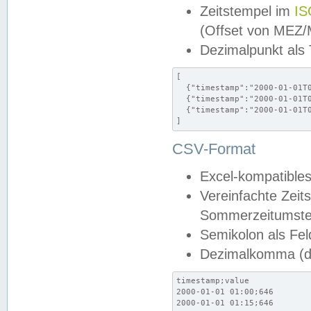
Zeitstempel im
IS
(Offset von MEZ
Dezimalpunkt als
[

  {"timestamp":"2000-01-01T0
  {"timestamp":"2000-01-01T0
  {"timestamp":"2000-01-01T0
]
CSV-Format
Excel-kompatibles
Vereinfachte Zeit
Sommerzeitumstel
Semikolon als Fel
Dezimalkomma (de
timestamp;value

2000-01-01 01:00;646

2000-01-01 01:15;646
