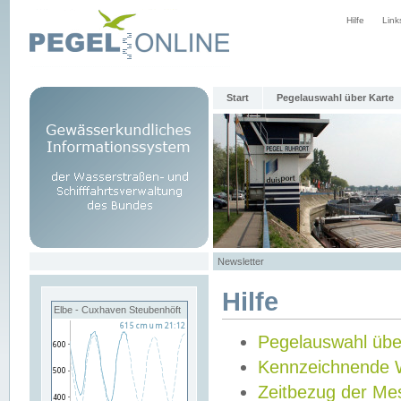
Hilfe
Link
Start
Pegelauswahl über Karte
Newsletter
Hilfe
Elbe - Cuxhaven Steubenhöft
Pegelauswahl übe
Kennzeichnende 
Zeitbezug der Me