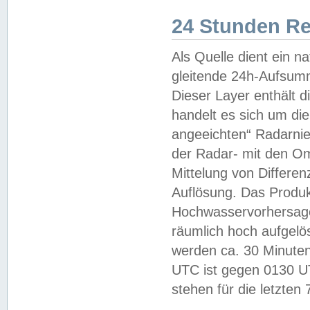
24 Stunden R
Als Quelle dient ein n
gleitende 24h-Aufsum
Dieser Layer enthält
handelt es sich um di
angeeichten“ Radarnie
der Radar- mit den O
Mittelung von Differe
Auflösung. Das Produk
Hochwasservorhersagez
räumlich hoch aufgelö
werden ca. 30 Minuten
UTC ist gegen 0130 UTC
stehen für die letzten