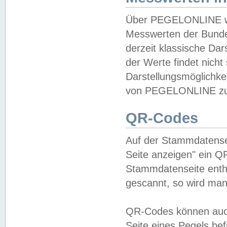
Über PEGELONLINE wer
Messwerten der Bundes
derzeit klassische Da
der Werte findet nicht 
Darstellungsmöglichkei
von PEGELONLINE zu 
QR-Codes
Auf der Stammdatensei
Seite anzeigen" ein Q
Stammdatenseite enthä
gescannt, so wird man
QR-Codes können auc
Seite eines Pegels be