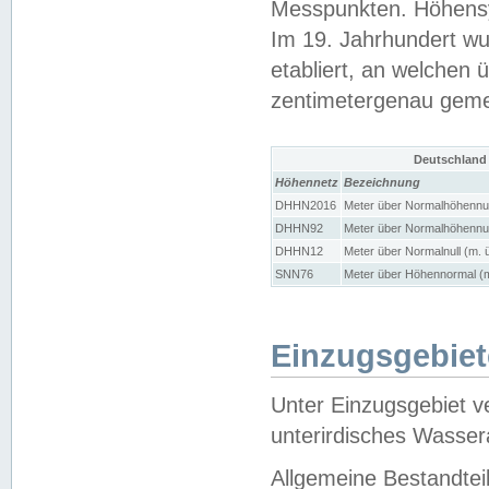
Messpunkten. Höhensy
Im 19. Jahrhundert wu
etabliert, an welchen 
zentimetergenau gem
Deutschland
Höhennetz
Bezeichnung
DHHN2016
Meter über Normalhöhennul
DHHN92
Meter über Normalhöhennul
DHHN12
Meter über Normalnull (m. 
SNN76
Meter über Höhennormal (m
Einzugsgebiet
Unter Einzugsgebiet v
unterirdisches Wasser
Allgemeine Bestandtei