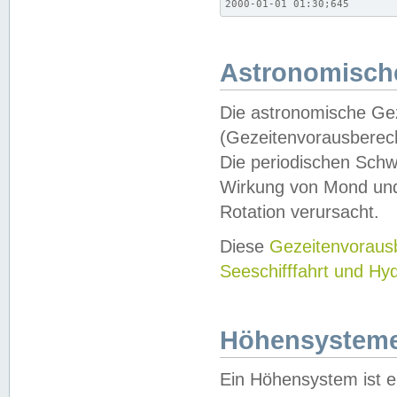
2000-01-01 01:30;645
Astronomische
Die astronomische Gez
(Gezeitenvorausberec
Die periodischen Schw
Wirkung von Mond und
Rotation verursacht.
Diese
Gezeitenvorau
Seeschifffahrt und Hy
Höhensystem
Ein Höhensystem ist e