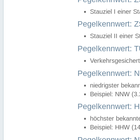
Stauziel I einer S
Pegelkennwert: Z
Stauziel II einer 
Pegelkennwert:
Verkehrsgesichert
Pegelkennwert:
niedrigster bekan
Beispiel: NNW (3
Pegelkennwert:
höchster bekannt
Beispiel: HHW (1
Pegelkennwert: 