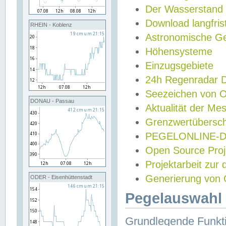
Der Wasserstand
Download langfris
RHEIN - Koblenz
Astronomische Gez
Höhensysteme
Einzugsgebiete
24h Regenradar
Seezeichen von 
DONAU - Passau
Aktualität der Me
Grenzwertübersch
PEGELONLINE-Di
Open Source Projek
Projektarbeit zur
Generierung von 
ODER - Eisenhüttenstadt
Pegelauswahl 
Grundlegende Funkti