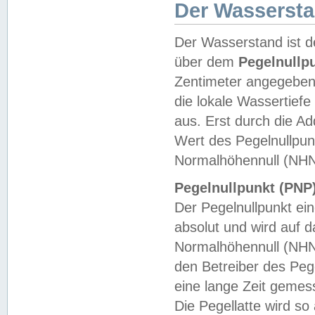
Der Wasserst
Der Wasserstand ist d
über dem
Pegelnullp
Zentimeter angegeben
die lokale Wassertie
aus. Erst durch die A
Wert des Pegelnullpun
Normalhöhennull (NHN
Pegelnullpunkt (PNP)
Der Pegelnullpunkt ei
absolut und wird auf
Normalhöhennull (NHN
den Betreiber des Pege
eine lange Zeit geme
Die Pegellatte wird s