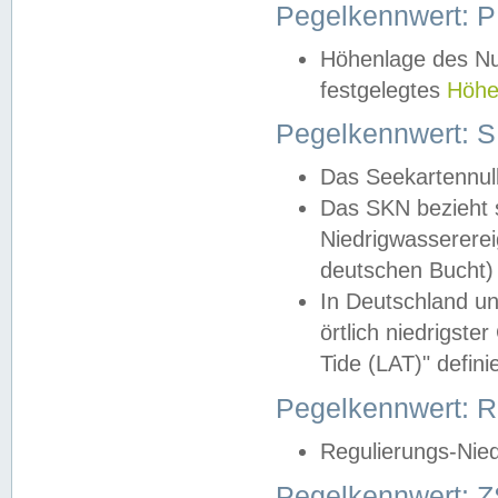
Pegelkennwert: 
Höhenlage des Nul
festgelegtes
Höhe
Pegelkennwert: 
Das Seekartennull
Das SKN bezieht s
Niedrigwassererei
deutschen Bucht) 
In Deutschland un
örtlich niedrigst
Tide (LAT)" definie
Pegelkennwert:
Regulierungs-Nie
Pegelkennwert: Z