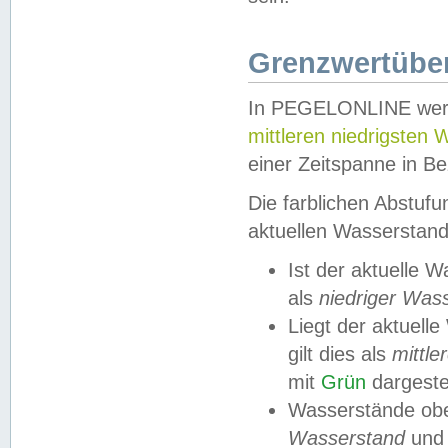
Grenzwertüber
In PEGELONLINE werde
mittleren niedrigsten
einer Zeitspanne in Be
Die farblichen Abstuf
aktuellen Wasserstand
Ist der aktuelle 
als
niedriger Was
Liegt der aktue
gilt dies als
mittle
mit
Grün
dargestel
Wasserstände obe
Wasserstand
und