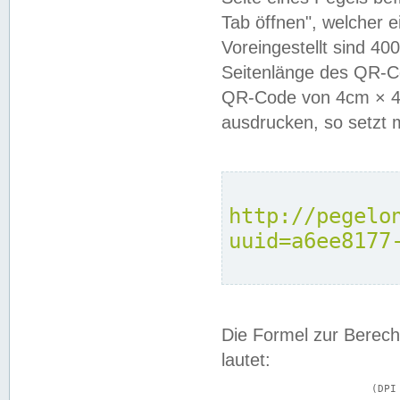
Tab öffnen", welcher 
Voreingestellt sind 4
Seitenlänge des QR-C
QR-Code von 4cm × 4c
ausdrucken, so setzt 
http://pegelo
uuid=a6ee8177
Die Formel zur Berech
lautet:
			(DPI × Druckkantenlänge in cm) ÷ 2,54 = Kantenlänge in Pixel
