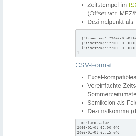
Zeitstempel im
IS
(Offset von MEZ
Dezimalpunkt als
[

  {"timestamp":"2000-01-01T0
  {"timestamp":"2000-01-01T0
  {"timestamp":"2000-01-01T0
]
CSV-Format
Excel-kompatibles
Vereinfachte Zeit
Sommerzeitumstel
Semikolon als Fel
Dezimalkomma (de
timestamp;value

2000-01-01 01:00;646

2000-01-01 01:15;646
