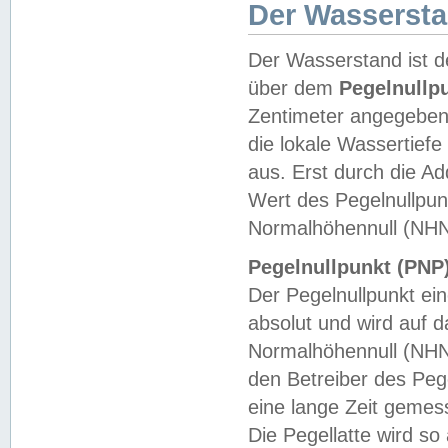
Der Wasserst
Der Wasserstand ist d
über dem
Pegelnullp
Zentimeter angegeben
die lokale Wassertie
aus. Erst durch die A
Wert des Pegelnullpun
Normalhöhennull (NHN
Pegelnullpunkt (PNP)
Der Pegelnullpunkt ei
absolut und wird auf
Normalhöhennull (NHN
den Betreiber des Pege
eine lange Zeit geme
Die Pegellatte wird s