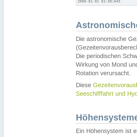
2000-01-01 01:30;645
Astronomische
Die astronomische Gez
(Gezeitenvorausberec
Die periodischen Schw
Wirkung von Mond und
Rotation verursacht.
Diese
Gezeitenvorau
Seeschifffahrt und Hy
Höhensystem
Ein Höhensystem ist e