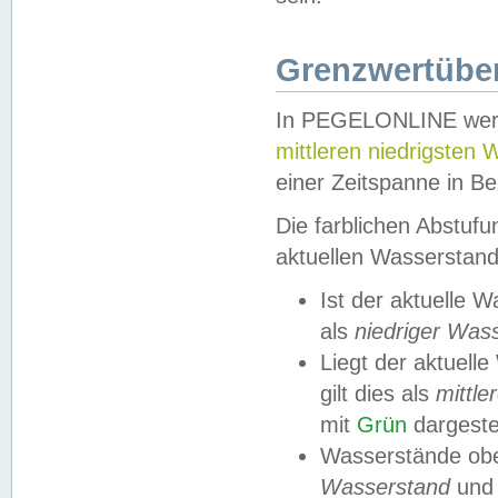
Grenzwertüber
In PEGELONLINE werde
mittleren niedrigsten
einer Zeitspanne in Be
Die farblichen Abstuf
aktuellen Wasserstand
Ist der aktuelle 
als
niedriger Was
Liegt der aktue
gilt dies als
mittle
mit
Grün
dargestel
Wasserstände obe
Wasserstand
und