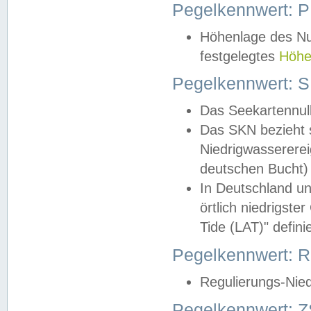
Pegelkennwert: 
Höhenlage des Nul
festgelegtes
Höhe
Pegelkennwert: 
Das Seekartennull
Das SKN bezieht s
Niedrigwassererei
deutschen Bucht) 
In Deutschland un
örtlich niedrigst
Tide (LAT)" definie
Pegelkennwert:
Regulierungs-Nie
Pegelkennwert: Z