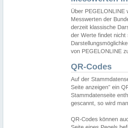
Über PEGELONLINE wer
Messwerten der Bundes
derzeit klassische Da
der Werte findet nicht 
Darstellungsmöglichkei
von PEGELONLINE zu 
QR-Codes
Auf der Stammdatensei
Seite anzeigen" ein Q
Stammdatenseite enthä
gescannt, so wird man
QR-Codes können auc
Seite eines Pegels be