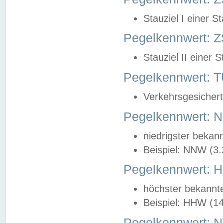
Stauziel I einer S
Pegelkennwert: Z
Stauziel II einer 
Pegelkennwert:
Verkehrsgesichert
Pegelkennwert:
niedrigster bekan
Beispiel: NNW (3
Pegelkennwert:
höchster bekannt
Beispiel: HHW (1
Pegelkennwert: 