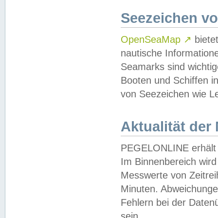
Seezeichen v
OpenSeaMap
↗
biete
nautische Information
Seamarks sind wichtig
Booten und Schiffen i
von Seezeichen wie Le
Aktualität der
PEGELONLINE erhält u
Im Binnenbereich wird 
Messwerte von Zeitreih
Minuten. Abweichungen
Fehlern bei der Daten
sein.