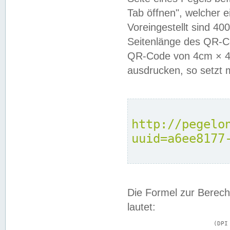
Tab öffnen", welcher 
Voreingestellt sind 4
Seitenlänge des QR-C
QR-Code von 4cm × 4c
ausdrucken, so setzt 
http://pegelo
uuid=a6ee8177
Die Formel zur Berech
lautet:
			(DPI × Druckkantenlänge in cm) ÷ 2,54 = Kantenlänge in Pixel
