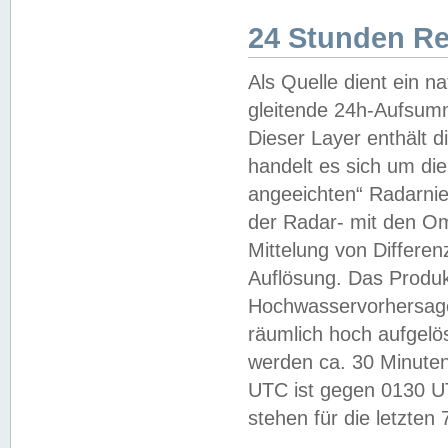
24 Stunden R
Als Quelle dient ein n
gleitende 24h-Aufsum
Dieser Layer enthält
handelt es sich um di
angeeichten“ Radarnie
der Radar- mit den O
Mittelung von Differe
Auflösung. Das Produk
Hochwasservorhersagez
räumlich hoch aufgelö
werden ca. 30 Minuten
UTC ist gegen 0130 UTC
stehen für die letzten