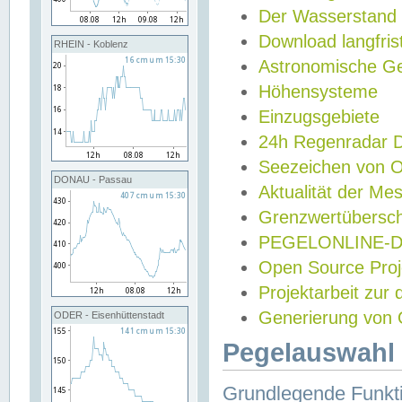
Der Wasserstand
Download langfris
RHEIN - Koblenz
Astronomische Gez
Höhensysteme
Einzugsgebiete
24h Regenradar
Seezeichen von 
DONAU - Passau
Aktualität der Me
Grenzwertübersch
PEGELONLINE-Di
Open Source Projek
Projektarbeit zur
Generierung von 
ODER - Eisenhüttenstadt
Pegelauswahl 
Grundlegende Funkti