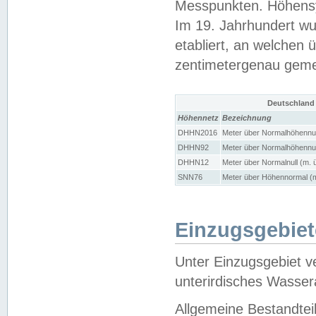
Messpunkten. Höhensy
Im 19. Jahrhundert wu
etabliert, an welchen 
zentimetergenau gem
Deutschland
Höhennetz
Bezeichnung
DHHN2016
Meter über Normalhöhennul
DHHN92
Meter über Normalhöhennul
DHHN12
Meter über Normalnull (m. 
SNN76
Meter über Höhennormal (m
Einzugsgebiet
Unter Einzugsgebiet v
unterirdisches Wasser
Allgemeine Bestandtei