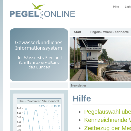
Hilfe
Link
Start
Pegelauswahl über Karte
Newsletter
Hilfe
Elbe - Cuxhaven Steubenhöft
Pegelauswahl übe
Kennzeichnende 
Zeitbezug der Me