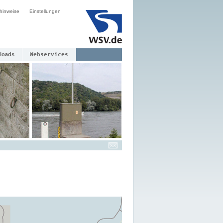
hinweise
Einstellungen
loads
Webservices