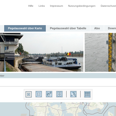
Hilfe
Links
Impressum
Nutzungsbedingungen
Datenschutz
Pegelauswahl über Karte
Pegelauswahl über Tabelle
Abo
Down
tter