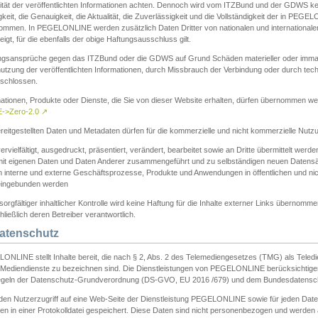
ität der veröffentlichten Informationen achten. Dennoch wird vom ITZBund und der GDWS kein
gkeit, die Genauigkeit, die Aktualität, die Zuverlässigkeit und die Vollständigkeit der in PEG
ommen. In PEGELONLINE werden zusätzlich Daten Dritter von nationalen und internationale
igt, für die ebenfalls der obige Haftungsausschluss gilt.
ngsansprüche gegen das ITZBund oder die GDWS auf Grund Schäden materieller oder immater
utzung der veröffentlichten Informationen, durch Missbrauch der Verbindung oder durch tec
schlossen.
mationen, Produkte oder Dienste, die Sie von dieser Website erhalten, dürfen übernommen we
->Zero-2.0
↗
reitgestellten Daten und Metadaten dürfen für die kommerzielle und nicht kommerzielle Nut
ervielfältigt, ausgedruckt, präsentiert, verändert, bearbeitet sowie an Dritte übermittelt werde
mit eigenen Daten und Daten Anderer zusammengeführt und zu selbständigen neuen Datens
in interne und externe Geschäftsprozesse, Produkte und Anwendungen in öffentlichen und nic
eingebunden werden
sorgfältiger inhaltlicher Kontrolle wird keine Haftung für die Inhalte externer Links übernomme
ließlich deren Betreiber verantwortlich.
Datenschutz
ONLINE stellt Inhalte bereit, die nach § 2, Abs. 2 des Telemediengesetzes (TMG) als Teled
s Mediendienste zu bezeichnen sind. Die Dienstleistungen von PEGELONLINE berücksichtigen
egeln der Datenschutz-Grundverordnung (DS-GVO, EU 2016 /679) und dem Bundesdatensc
eden Nutzerzugriff auf eine Web-Seite der Dienstleistung PEGELONLINE sowie für jeden Dat
en in einer Protokolldatei gespeichert. Diese Daten sind nicht personenbezogen und werden a