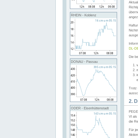
Aktual
Richti
übern
RHEIN - Koblenz
angeze
Haftu
Nichtn
ausge
Infor
DL-DE
Die be
DONAU - Passau
v
Trotz 
aussch
2. 
ODER - Eisenhüttenstadt
PEGEL
VI al
die R
Für j
Aktion