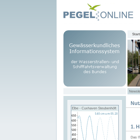
Start
Newsle
Nut
Elbe - Cuxhaven Steubenhöft
1. 
Das I