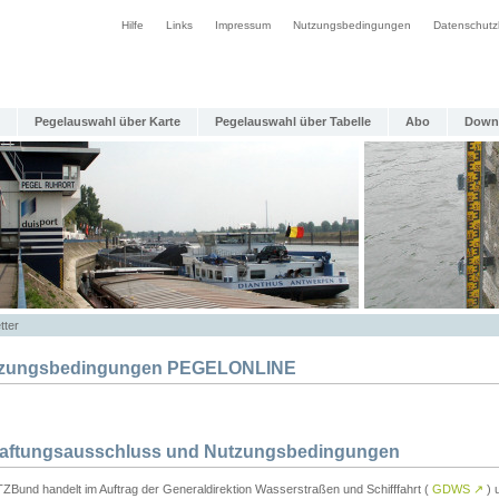
Hilfe
Links
Impressum
Nutzungsbedingungen
Datenschutz
Pegelauswahl über Karte
Pegelauswahl über Tabelle
Abo
Down
tter
zungsbedingungen PEGELONLINE
Haftungsausschluss und Nutzungsbedingungen
TZBund handelt im Auftrag der Generaldirektion Wasserstraßen und Schifffahrt (
GDWS
↗
) u