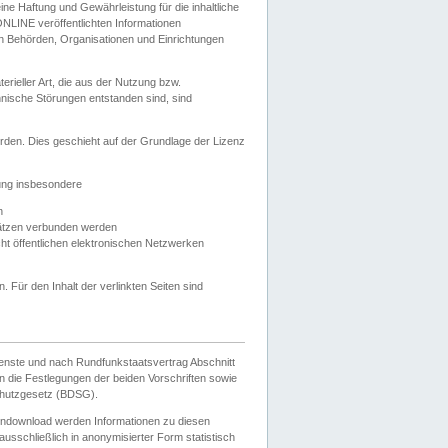
e Haftung und Gewährleistung für die inhaltliche
ELONLINE veröffentlichten Informationen
n Behörden, Organisationen und Einrichtungen
ieller Art, die aus der Nutzung bzw.
hnische Störungen entstanden sind, sind
rden. Dies geschieht auf der Grundlage der Lizenz
zung insbesondere
n
ätzen verbunden werden
ht öffentlichen elektronischen Netzwerken
n. Für den Inhalt der verlinkten Seiten sind
ienste und nach Rundfunkstaatsvertrag Abschnitt
 die Festlegungen der beiden Vorschriften sowie
hutzgesetz (BDSG).
endownload werden Informationen zu diesen
usschließlich in anonymisierter Form statistisch