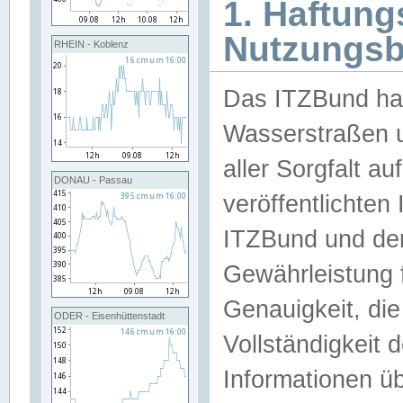
1. Haftun
Nutzungs
RHEIN - Koblenz
Das ITZBund han
Wasserstraßen u
aller Sorgfalt au
DONAU - Passau
veröffentlichte
ITZBund und de
Gewährleistung fü
Genauigkeit, die 
ODER - Eisenhüttenstadt
Vollständigkeit
Informationen 