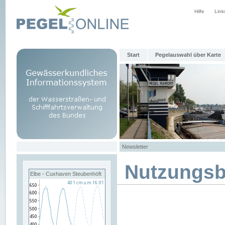
Hilfe
Link
Start
Pegelauswahl über Karte
Newsletter
Nutzungs
Elbe - Cuxhaven Steubenhöft